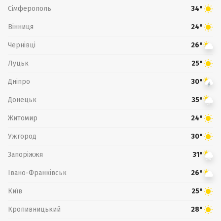
Сімферополь
34°
Вінниця
24°
Чернівці
26°
Луцьк
25°
Дніпро
30°
Донецьк
35°
Житомир
24°
Ужгород
30°
Запоріжжя
31°
Івано-Франківськ
26°
Київ
25°
Кропивницький
28°