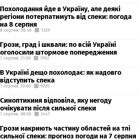
Похолодання йде в Україну, але деякі
регіони потерпатимуть від спеки: погода
на 8 серпня
8 серпня,
06:46
1329
Грози, град і шквали: по всій Україні
оголосили штормове попередження
7 серпня,
21:00
1952
В Україні дещо похолодає: як надовго
відступить спека
7 серпня,
20:00
9205
Синоптикиня відповіла, яку негоду
очікувати після сильної спеки
7 серпня,
08:00
2441
Грози накриють частину областей на тлі
сильної спеки: прогноз погоди на 7 серпня