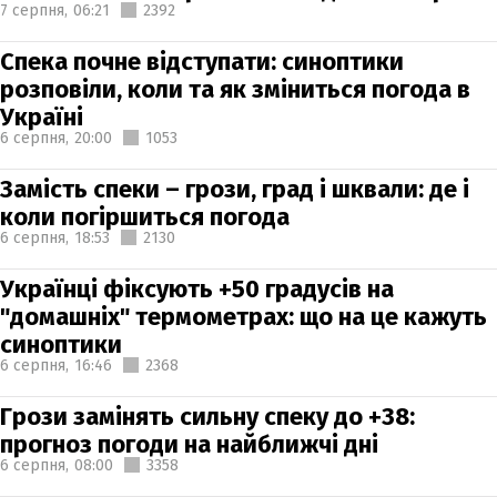
7 серпня,
06:21
2392
Спека почне відступати: синоптики
розповіли, коли та як зміниться погода в
Україні
6 серпня,
20:00
1053
Замість спеки – грози, град і шквали: де і
коли погіршиться погода
6 серпня,
18:53
2130
Українці фіксують +50 градусів на
"домашніх" термометрах: що на це кажуть
синоптики
6 серпня,
16:46
2368
Грози замінять сильну спеку до +38:
прогноз погоди на найближчі дні
6 серпня,
08:00
3358