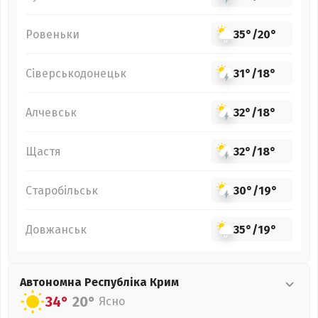
Ровеньки
35°
/
20°
Сіверськодонецьк
31°
/
18°
Алчевськ
32°
/
18°
Щастя
32°
/
18°
Старобільськ
30°
/
19°
Довжанськ
35°
/
19°
Автономна Республіка Крим
34°
20°
Ясно