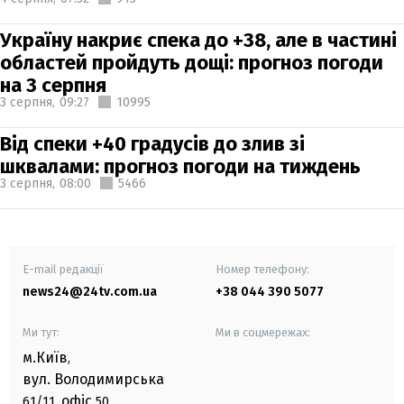
Україну накриє спека до +38, але в частині
областей пройдуть дощі: прогноз погоди
на 3 серпня
3 серпня,
09:27
10995
Від спеки +40 градусів до злив зі
шквалами: прогноз погоди на тиждень
3 серпня,
08:00
5466
E-mail редакції
Номер телефону:
news24@24tv.com.ua
+38 044 390 5077
Ми тут:
Ми в соцмережах:
м.Київ
,
вул. Володимирська
офіс
61/11,
50