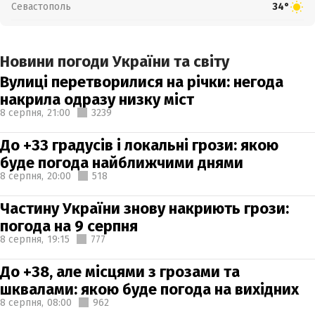
Севастополь
34°
Новини погоди України та світу
Вулиці перетворилися на річки: негода
накрила одразу низку міст
8 серпня,
21:00
3239
До +33 градусів і локальні грози: якою
буде погода найближчими днями
8 серпня,
20:00
518
Частину України знову накриють грози:
погода на 9 серпня
8 серпня,
19:15
777
До +38, але місцями з грозами та
шквалами: якою буде погода на вихідних
8 серпня,
08:00
962