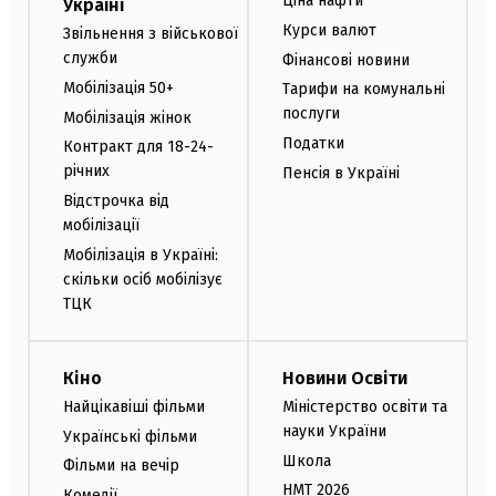
Ціна нафти
Україні
Курси валют
Звільнення з військової
служби
Фінансові новини
Мобілізація 50+
Тарифи на комунальні
послуги
Мобілізація жінок
Податки
Контракт для 18-24-
річних
Пенсія в Україні
Відстрочка від
мобілізації
Мобілізація в Україні:
скільки осіб мобілізує
ТЦК
Кіно
Новини Освіти
Найцікавіші фільми
Міністерство освіти та
науки України
Українські фільми
Школа
Фільми на вечір
НМТ 2026
Комедії