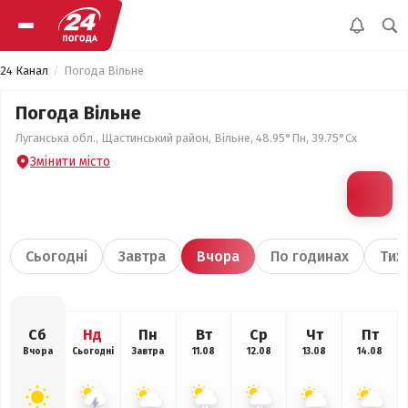
24 Канал
Погода Вільне
Погода Вільне
Луганська обл., Щастинський район, Вільне, 48.95°Пн, 39.75°Сх
Змінити місто
Сьогодні
Завтра
Вчора
По годинах
Тиж
Сб
Нд
Пн
Вт
Ср
Чт
Пт
Вчора
Сьогодні
Завтра
11.08
12.08
13.08
14.08