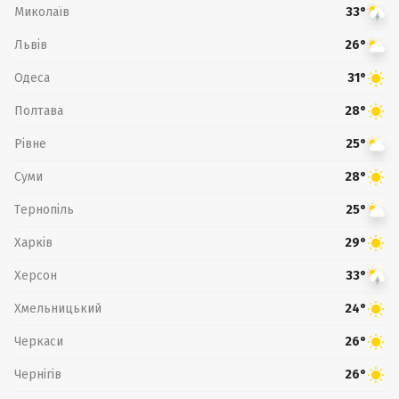
Миколаїв
33°
Львів
26°
Одеса
31°
Полтава
28°
Рівне
25°
Суми
28°
Тернопіль
25°
Харків
29°
Херсон
33°
Хмельницький
24°
Черкаси
26°
Чернігів
26°