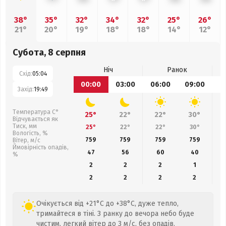
38°
35°
32°
34°
32°
25°
26°
21°
20°
19°
18°
18°
14°
12°
Субота, 8 серпня
Ніч
Ранок
Схід:
05:04
00:00
03:00
06:00
09:00
1
Захід:
19:49
Температура С°
25°
22°
22°
30°
Відчувається як
Тиск, мм
25°
22°
22°
30°
Вологість, %
759
759
759
759
Вітер, м/с
Ймовірність опадів,
47
56
60
40
%
2
2
2
1
2
2
2
2
Очікується від +21°C до +38°C, дуже тепло,
тримайтеся в тіні. З ранку до вечора небо буде
чистим, легкий вітер до 3 м/с, без опадів.