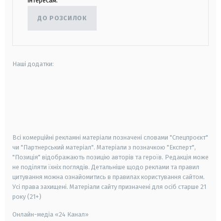
інтересам.
ДО РОЗСИЛОК
Наші додатки:
android
apple
smart tv
samsung smart tv
Всі комерційні рекламні матеріали позначені словами "Спецпроєкт"
чи "Партнерський матеріал". Матеріали з позначкою "Експерт",
"Позиція" відображають позицію авторів та героїв. Редакція може
не поділяти їхніх поглядів. Детальніше щодо реклами та правил
цитування можна ознайомитись в правилах користування сайтом.
Усі права захищені.
Матеріали сайту призначені для осіб старше
21
року (21+)
Онлайн-медіа «24 Канал»