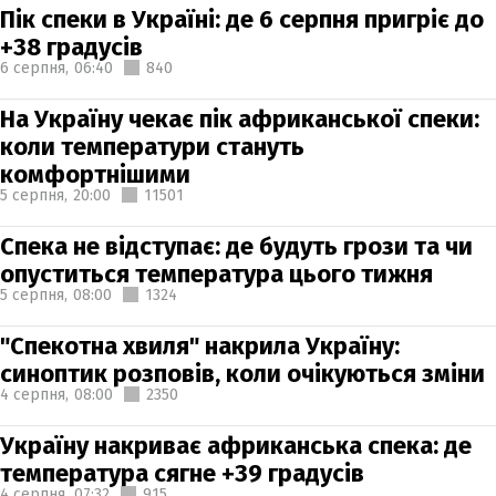
Пік спеки в Україні: де 6 серпня пригріє до
+38 градусів
6 серпня,
06:40
840
На Україну чекає пік африканської спеки:
коли температури стануть
комфортнішими
5 серпня,
20:00
11501
Спека не відступає: де будуть грози та чи
опуститься температура цього тижня
5 серпня,
08:00
1324
"Спекотна хвиля" накрила Україну:
синоптик розповів, коли очікуються зміни
4 серпня,
08:00
2350
Україну накриває африканська спека: де
температура сягне +39 градусів
4 серпня,
07:32
915