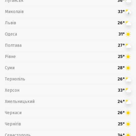
Луганськ
36°
Миколаїв
33°
Львів
26°
Одеса
31°
Полтава
27°
Рівне
25°
Суми
28°
Тернопіль
26°
Херсон
33°
Хмельницький
24°
Черкаси
26°
Чернігів
25°
Севастополь
34°