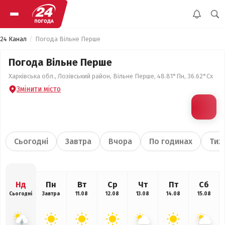
24 Канал
Погода Вільне Перше
Погода Вільне Перше
Харківська обл., Лозівський район, Вільне Перше, 48.81°Пн, 36.62°Сх
Змінити місто
Сьогодні
Завтра
Вчора
По годинах
Тиж
Нд
Пн
Вт
Ср
Чт
Пт
Сб
Сьогодні
Завтра
11.08
12.08
13.08
14.08
15.08