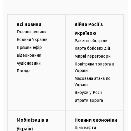
Всі новини
Війна Росії з
Головні новини
Україною
Новини України
Ракетні обстріли
Прямий ефір
Карта бойових дій
Відеоновини
Мирні переговори
Аудіоновини
Повітряна тривога в
Україні
Погода
Масована атака по
Україні
Вибухи у Росії
Втрати ворога
Мобілізація в
Новини економіки
Ціна нафти
Україні