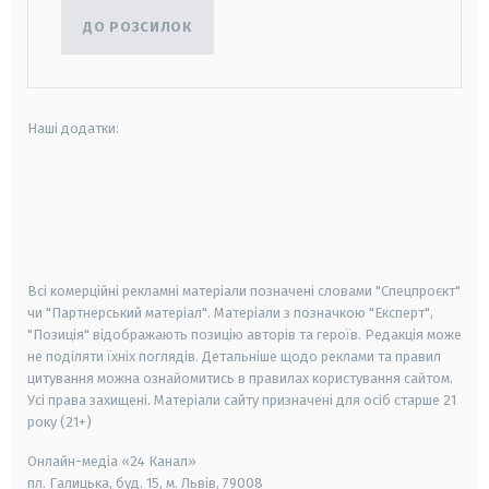
ДО РОЗСИЛОК
Наші додатки:
android
apple
smart tv
samsung smart tv
Всі комерційні рекламні матеріали позначені словами "Спецпроєкт"
чи "Партнерський матеріал". Матеріали з позначкою "Експерт",
"Позиція" відображають позицію авторів та героїв. Редакція може
не поділяти їхніх поглядів. Детальніше щодо реклами та правил
цитування можна ознайомитись в правилах користування сайтом.
Усі права захищені.
Матеріали сайту призначені для осіб старше
21
року (21+)
Онлайн-медіа «24 Канал»
пл. Галицька, буд. 15, м. Львів, 79008