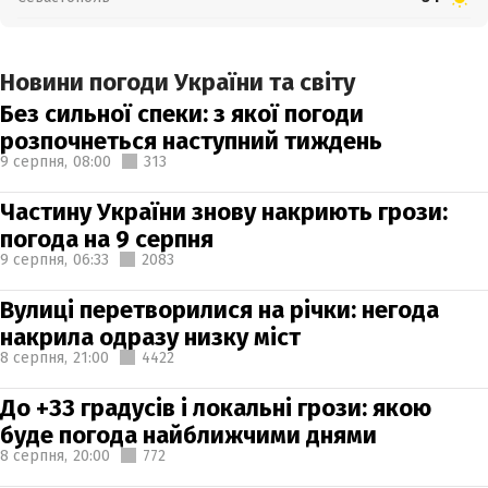
Новини погоди України та світу
Без сильної спеки: з якої погоди
розпочнеться наступний тиждень
9 серпня,
08:00
313
Частину України знову накриють грози:
погода на 9 серпня
9 серпня,
06:33
2083
Вулиці перетворилися на річки: негода
накрила одразу низку міст
8 серпня,
21:00
4422
До +33 градусів і локальні грози: якою
буде погода найближчими днями
8 серпня,
20:00
772