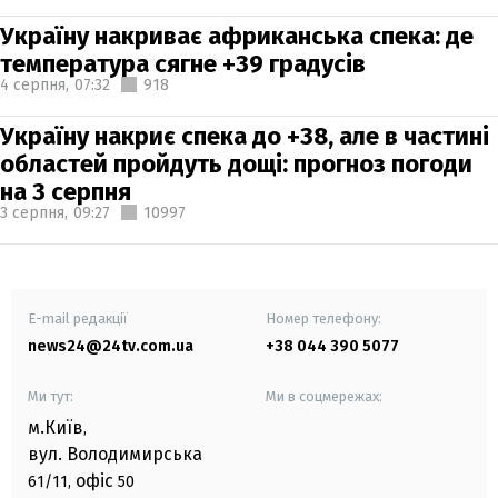
Україну накриває африканська спека: де
температура сягне +39 градусів
4 серпня,
07:32
918
Україну накриє спека до +38, але в частині
областей пройдуть дощі: прогноз погоди
на 3 серпня
3 серпня,
09:27
10997
E-mail редакції
Номер телефону:
news24@24tv.com.ua
+38 044 390 5077
Ми тут:
Ми в соцмережах:
м.Київ
,
вул. Володимирська
офіс
61/11,
50