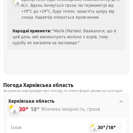
м/с. Вдень почнуться грози. На термометрі від
+19°C до +29°C, буде тепло, захистіть шкіру від
сонця. Надвечір очікується прояснення.
Народні прикмети:
"Матія (Матвія). Вважалося, що в
цей день змії висмоктують молоко з корів, тому
худобу не виганяли на пасовище."
Погода Харківська
область
Актуальна інформація про погоду та атмосферні умови на сьогодні
Харківська
область
30°
18°
Мінлива хмарність, грози
Ізюм
30°
/
18°