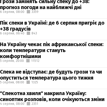
Грози замінять сильну спеку до +38:
прогноз погоди на найближчі дні
6 серпня,
08:00
3359
Пік спеки в Україні: де 6 серпня пригріє до
+38 градусів
6 серпня,
06:40
843
На Україну чекає пік африканської спеки:
коли температури стануть
комфортнішими
5 серпня,
20:00
11512
Спека не відступає: де будуть грози та чи
опуститься температура цього тижня
5 серпня,
08:00
1325
"Спекотна хвиля" накрила Україну:
синоптик розповів, коли очікуються зміни
4 серпня,
08:00
2351