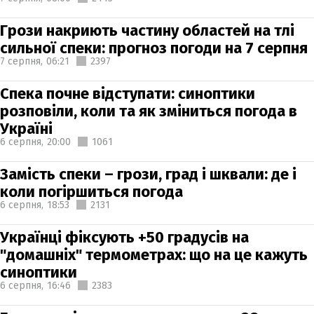
Грози накриють частину областей на тлі
сильної спеки: прогноз погоди на 7 серпня
7 серпня,
06:21
2397
Спека почне відступати: синоптики
розповіли, коли та як зміниться погода в
Україні
6 серпня,
20:00
1061
Замість спеки – грози, град і шквали: де і
коли погіршиться погода
6 серпня,
18:53
2131
Українці фіксують +50 градусів на
"домашніх" термометрах: що на це кажуть
синоптики
6 серпня,
16:46
2383