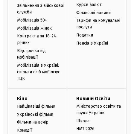
Курси валют
Звільнення з військової
служби
Фінансові новини
Мобілізація 50+
Тарифи на комунальні
послуги
Мобілізація жінок
Податки
Контракт для 18-24-
річних
Пенсія в Україні
Відстрочка від
мобілізації
Мобілізація в Україні:
скільки осіб мобілізує
ТЦК
Кіно
Новини Освіти
Найцікавіші фільми
Міністерство освіти та
науки України
Українські фільми
Школа
Фільми на вечір
НМТ 2026
Комедії