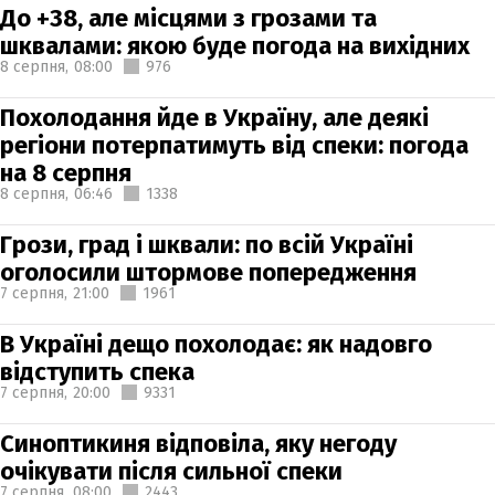
До +38, але місцями з грозами та
шквалами: якою буде погода на вихідних
8 серпня,
08:00
976
Похолодання йде в Україну, але деякі
регіони потерпатимуть від спеки: погода
на 8 серпня
8 серпня,
06:46
1338
Грози, град і шквали: по всій Україні
оголосили штормове попередження
7 серпня,
21:00
1961
В Україні дещо похолодає: як надовго
відступить спека
7 серпня,
20:00
9331
Синоптикиня відповіла, яку негоду
очікувати після сильної спеки
7 серпня,
08:00
2443