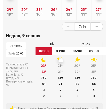
29°
29°
31°
26°
24°
25°
27°
19°
17°
16°
16°
12°
11°
11°
7
/14
Неділя, 9 серпня
Ніч
Ранок
Схід:
05:17
00:00
03:00
06:00
09:00
1
Захід:
20:00
Температура С°
23°
21°
20°
25°
Відчувається як
Тиск, мм
23°
21°
20°
25°
Вологість, %
759
759
759
760
Вітер, м/с
Ймовірність опадів,
61
71
80
66
%
3
4
5
5
2
2
3
3
Вранці небо буде безхмарним, слабкий вітер до 5