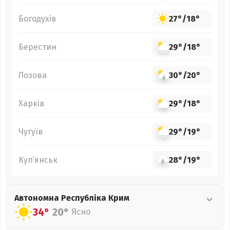
Богодухів
27°
/
18°
Берестин
29°
/
18°
Лозова
30°
/
20°
Харків
29°
/
18°
Чугуїв
29°
/
19°
Куп’янськ
28°
/
19°
Автономна Республіка Крим
34°
20°
Ясно