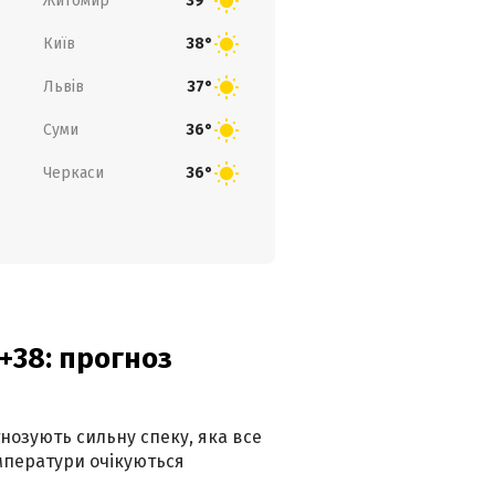
Житомир
39°
Київ
38°
Львів
37°
Суми
36°
Черкаси
36°
+38: прогноз
гнозують сильну спеку, яка все
мператури очікуються