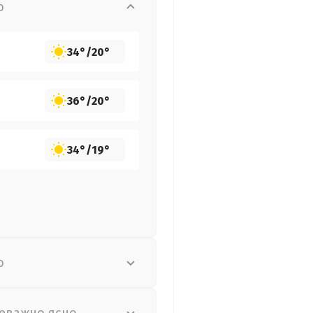
о
34°
/
20°
36°
/
20°
34°
/
19°
о