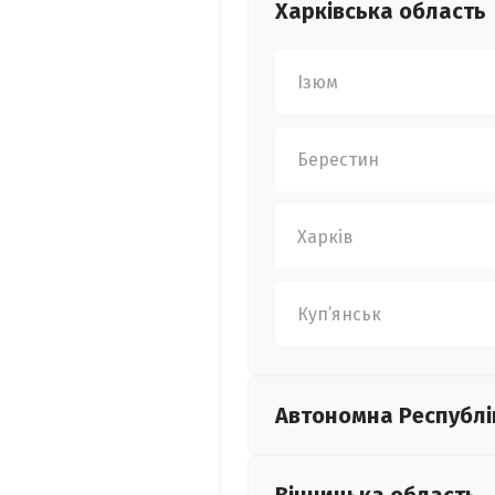
Харківська
область
Ізюм
Берестин
Харків
Куп’янськ
Автономна Республі