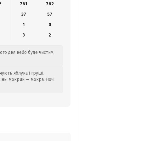
2
761
762
37
57
1
0
3
2
ого дня небо буде чистим,
ують яблука і груші.
сінь, мокрий — мокра. Ночі