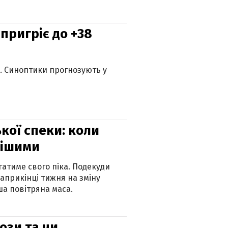
 пригріє до +38
ю. Синоптики прогнозують у
кої спеки: коли
нішими
атиме свого піка. Подекуди
наприкінці тижня на зміну
а повітряна маса.
рози та чи