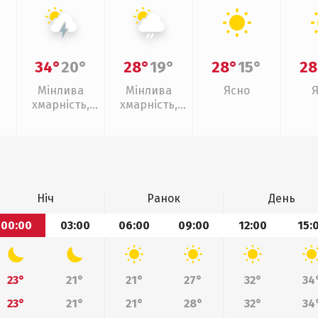
34°
20°
28°
19°
28°
15°
28
Мінлива
Мінлива
Ясно
хмарність,
хмарність,
грози
слабкий дощ
Ніч
Ранок
День
00:00
03:00
06:00
09:00
12:00
15:
23°
21°
21°
27°
32°
34
23°
21°
21°
28°
32°
34