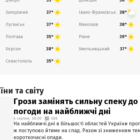
Дніпро
Донецьк
35°
36°
Запоріжжя
Івано-Франківськ
37°
38°
Луганськ
Миколаїв
37°
38°
Полтава
Рівне
35°
39°
Херсон
Хмельницький
38°
37°
Севастополь
35°
ни та світу
Грози замінять сильну спеку до 
погоди на найближчі дні
6 серпня,
08:00
688
На найближчі дні в більшості областей України про
ж поступово йтиме на спад. Разом зі зниженням те
короткочасні опади.