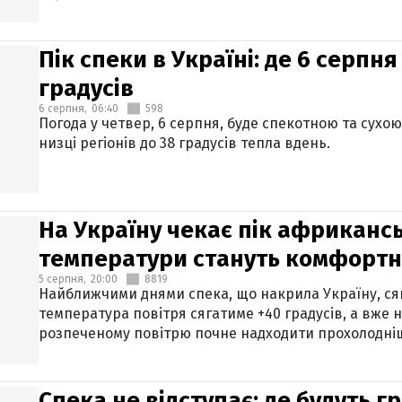
Пік спеки в Україні: де 6 серпня
градусів
6 серпня,
06:40
598
Погода у четвер, 6 серпня, буде спекотною та сухо
низці регіонів до 38 градусів тепла вдень.
На Україну чекає пік африкансь
температури стануть комфорт
5 серпня,
20:00
8819
Найближчими днями спека, що накрила Україну, сяг
температура повітря сягатиме +40 градусів, а вже 
розпеченому повітрю почне надходити прохолодніш
Спека не відступає: де будуть г