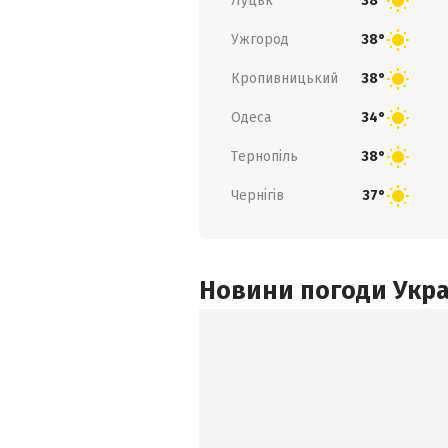
Луцьк
38°
Ужгород
38°
Кропивницький
38°
Одеса
34°
Тернопіль
38°
Чернігів
37°
Новини погоди Украї