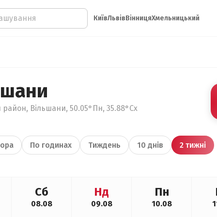
Київ
Львів
Вінниця
Хмельницький
ьшани
 район, Вільшани, 50.05°Пн, 35.88°Сх
ора
По годинах
Тиждень
10 днів
2 тижні
Сб
Нд
Пн
08.08
09.08
10.08
1