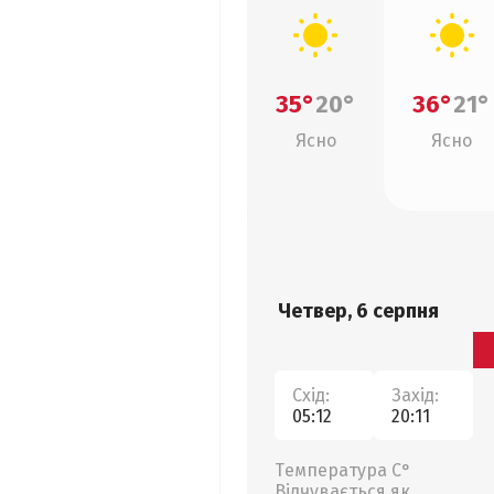
35°
20°
36°
21°
Ясно
Ясно
Четвер, 6 серпня
Схід:
Захід:
05:12
20:11
Температура С°
Відчувається як