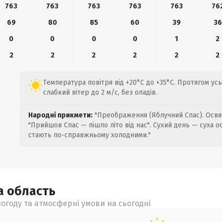
763
763
763
763
763
76
69
80
85
60
39
36
0
0
0
0
1
2
2
2
2
2
2
2
Температура повітря від +20°C до +35°C. Протягом усь
слабкий вітер до 2 м/с, без опадів.
Народні прикмети:
"Преображення (Яблучний Спас). Освяч
"Прийшов Спас — пішло літо від нас". Сухий день — суха о
стають по-справжньому холодними."
ка
область
огоду та атмосферні умови на сьогодні