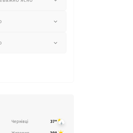
еважно ясно
о
о
Чернівці
37°