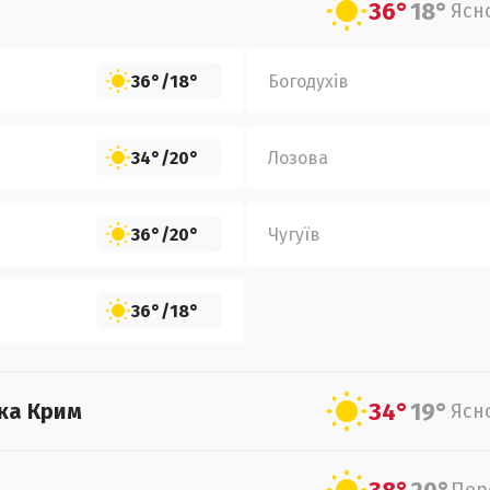
36°
18°
Ясн
36°
/
18°
Богодухів
34°
/
20°
Лозова
36°
/
20°
Чугуїв
36°
/
18°
34°
19°
ка Крим
Ясн