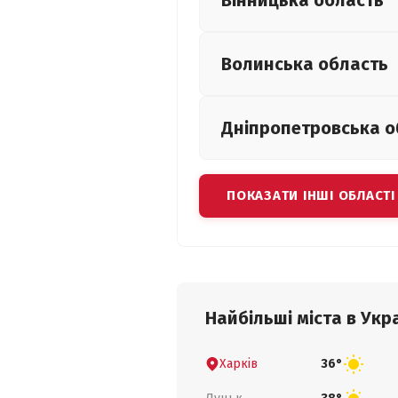
Вінницька
область
Волинська
область
Дніпропетровська
о
ПОКАЗАТИ ІНШІ ОБЛАСТІ
Найбільші міста в Укра
Харків
36°