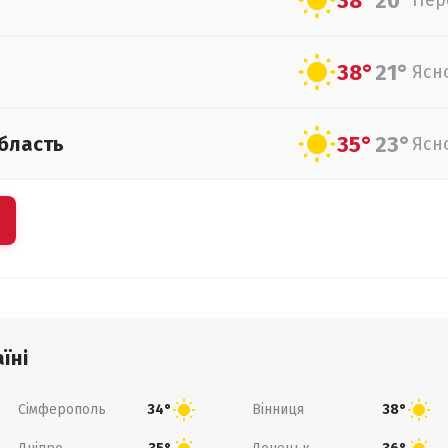
38°
20°
Пер
38°
21°
Ясн
35°
23°
бласть
Ясн
їні
Сімферополь
Вінниця
34°
38°