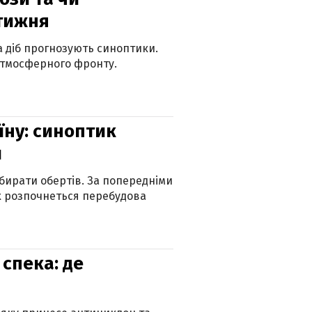
 тижня
ка діб прогнозують синоптики.
атмосферного фронту.
їну: синоптик
и
бирати обертів. За попередніми
х розпочнеться перебудова
спека: де