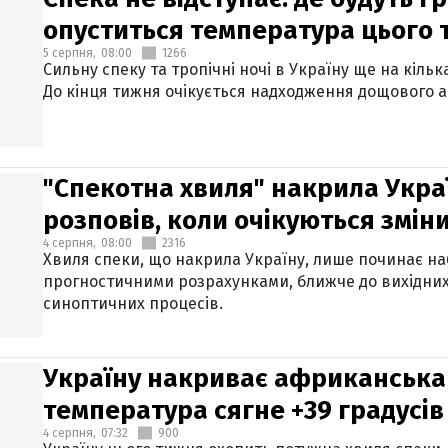
опуститься температура цього
5 серпня,
08:00
1266
Сильну спеку та тропічні ночі в Україну ще на кіль
До кінця тижня очікується надходження дощового 
"Спекотна хвиля" накрила Укра
розповів, коли очікуються змін
4 серпня,
08:00
2316
Хвиля спеки, що накрила Україну, лише починає на
прогностичними розрахунками, ближче до вихідни
синоптичних процесів.
Україну накриває африканська 
температура сягне +39 градусів
4 серпня,
07:32
900