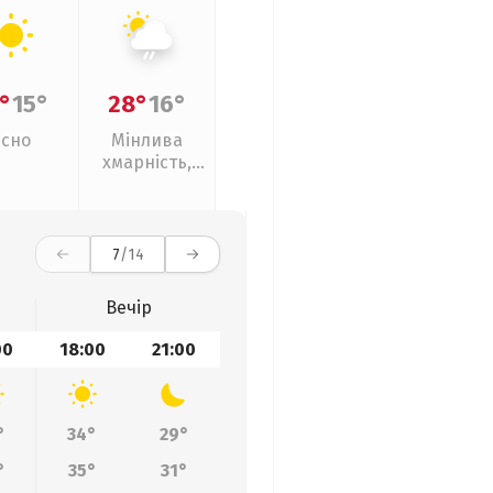
°
15°
28°
16°
Ясно
Мінлива
хмарність,
слабкий дощ
7
/14
Вечір
00
18:00
21:00
°
34°
29°
°
35°
31°