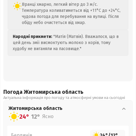
Вранці хмарно, легкий вітер до 3 м/с.
Температура коливатиметься від +11°C до +24°C,
чудова погода для перебування на вулиці. Після
обіду небо очистеться від хмар.
Народні прикмети:
"Матія (Матвія). Вважалося, що в
цей день змії висмоктують молоко з корів, тому
худобу не виганяли на пасовище."
Погода Житомирська
область
Актуальна інформація про погоду та атмосферні умови на сьогодні
Житомирська
область
24°
12°
Ясно
Бердичів
24°
/
12°