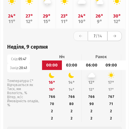
24°
27°
29°
23°
24°
26°
30°
11°
12°
15°
11°
10°
9°
12°
7
/14
Неділя, 9 серпня
Ніч
Ранок
Схід:
05:47
00:00
03:00
06:00
09:00
1
Захід:
20:41
Температура С°
16°
14°
12°
17°
Відчувається як
Тиск, мм
16°
14°
12°
17°
Вологість, %
766
766
766
767
Вітер, м/с
Ймовірність опадів,
70
80
90
71
%
2
2
2
2
2
2
2
2