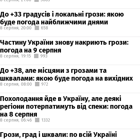
До +33 градусів і локальні грози: якою
буде погода найближчими днями
8 серпня,
20:00
658
Частину України знову накриють грози:
погода на 9 серпня
8 серпня,
19:15
993
До +38, але місцями з грозами та
шквалами: якою буде погода на вихідних
8 серпня,
08:00
972
Похолодання йде в Україну, але деякі
регіони потерпатимуть від спеки: погода
на 8 серпня
8 серпня,
06:46
1332
Грози, град і шквали: по всій Україні