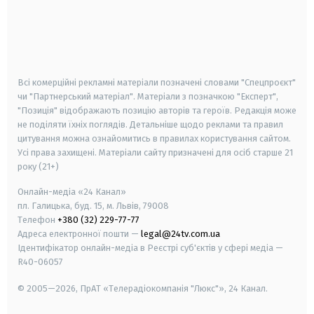
android
apple
smart tv
samsung smart tv
Всі комерційні рекламні матеріали позначені словами "Спецпроєкт"
чи "Партнерський матеріал". Матеріали з позначкою "Експерт",
"Позиція" відображають позицію авторів та героїв. Редакція може
не поділяти їхніх поглядів. Детальніше щодо реклами та правил
цитування можна ознайомитись в правилах користування сайтом.
Усі права захищені.
Матеріали сайту призначені для осіб старше
21
року (21+)
Онлайн-медіа «24 Канал»
пл. Галицька, буд. 15, м. Львів, 79008
Телефон
+380 (32) 229-77-77
Адреса електронної пошти —
legal@24tv.com.ua
Ідентифікатор онлайн-медіа в Реєстрі суб'єктів у сфері медіа —
R40-06057
© 2005—2026,
ПрАТ «Телерадіокомпанія "Люкс"», 24 Канал.