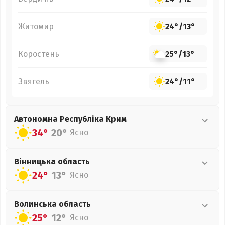
Житомир
24°
/
13°
Коростень
25°
/
13°
Звягель
24°
/
11°
Автономна Республіка Крим
34°
20°
Ясно
Вінницька
область
24°
13°
Ясно
Волинська
область
25°
12°
Ясно