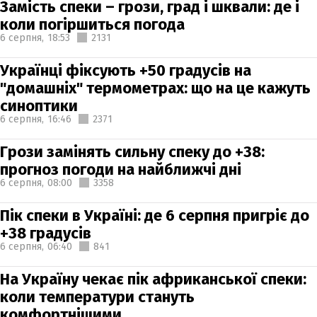
Замість спеки – грози, град і шквали: де і
коли погіршиться погода
6 серпня,
18:53
2131
Українці фіксують +50 градусів на
"домашніх" термометрах: що на це кажуть
синоптики
6 серпня,
16:46
2371
Грози замінять сильну спеку до +38:
прогноз погоди на найближчі дні
6 серпня,
08:00
3358
Пік спеки в Україні: де 6 серпня пригріє до
+38 градусів
6 серпня,
06:40
841
На Україну чекає пік африканської спеки:
коли температури стануть
комфортнішими