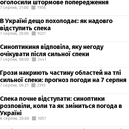
оголосили штормове попередження
7 серпня,
21:00
1956
В Україні дещо похолодає: як надовго
відступить спека
7 серпня,
20:00
9237
Синоптикиня відповіла, яку негоду
очікувати після сильної спеки
7 серпня,
08:00
2441
Грози накриють частину областей на тлі
сильної спеки: прогноз погоди на 7 серпня
7 серпня,
06:21
2393
Спека почне відступати: синоптики
розповіли, коли та як зміниться погода в
Україні
6 серпня,
20:00
1057