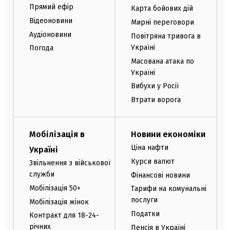
Прямий ефір
Карта бойових дій
Відеоновини
Мирні переговори
Аудіоновини
Повітряна тривога в
Україні
Погода
Масована атака по
Україні
Вибухи у Росії
Втрати ворога
Мобілізація в
Новини економіки
Ціна нафти
Україні
Курси валют
Звільнення з військової
служби
Фінансові новини
Мобілізація 50+
Тарифи на комунальні
послуги
Мобілізація жінок
Податки
Контракт для 18-24-
річних
Пенсія в Україні