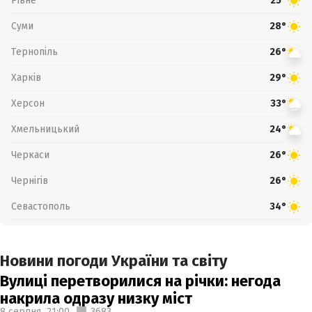
Рівне
25°
Суми
28°
Тернопіль
26°
Харків
29°
Херсон
33°
Хмельницький
24°
Черкаси
26°
Чернігів
26°
Севастополь
34°
Новини погоди України та світу
Вулиці перетворилися на річки: негода
накрила одразу низку міст
8 серпня,
21:00
3683