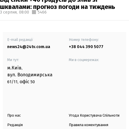
шквалами: прогноз погоди на тиждень
3 серпня,
08:00
5466
E-mail редакції
Номер телефону:
news24@24tv.com.ua
+38 044 390 5077
Ми тут:
Ми в соцмережах:
м.Київ
,
вул. Володимирська
офіс
61/11,
50
Про нас
Угода Користувача Спільноти
Редакція
Правила коментування