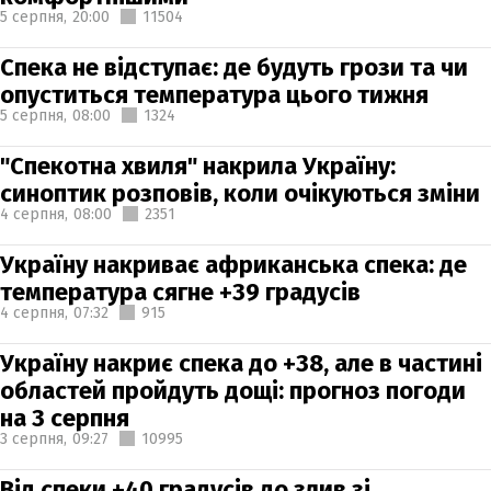
5 серпня,
20:00
11504
Спека не відступає: де будуть грози та чи
опуститься температура цього тижня
5 серпня,
08:00
1324
"Спекотна хвиля" накрила Україну:
синоптик розповів, коли очікуються зміни
4 серпня,
08:00
2351
Україну накриває африканська спека: де
температура сягне +39 градусів
4 серпня,
07:32
915
Україну накриє спека до +38, але в частині
областей пройдуть дощі: прогноз погоди
на 3 серпня
3 серпня,
09:27
10995
Від спеки +40 градусів до злив зі