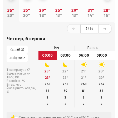
36°
35°
29°
26°
29°
31°
28°
20°
20°
18°
13°
13°
14°
16°
7
/14
Четвер, 6 серпня
Ніч
Ранок
Схід:
05:37
00:00
03:00
06:00
09:00
1
Захід:
20:32
Температура С°
23°
22°
21°
28°
Відчувається як
Тиск, мм
23°
22°
21°
30°
Вологість, %
763
763
763
762
Вітер, м/с
Ймовірність опадів,
78
79
81
58
%
2
2
2
2
2
2
2
2
Температура повітря від +20°C до +36°C, дуже