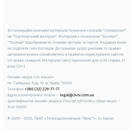
android
apple
smart tv
samsung smart tv
Всі комерційні рекламні матеріали позначені словами "Спецпроєкт"
чи "Партнерський матеріал". Матеріали з позначкою "Експерт",
"Позиція" відображають позицію авторів та героїв. Редакція може
не поділяти їхніх поглядів. Детальніше щодо реклами та правил
цитування можна ознайомитись в правилах користування сайтом.
Усі права захищені.
Матеріали сайту призначені для осіб старше
21
року (21+)
Онлайн-медіа «24 Канал»
пл. Галицька, буд. 15, м. Львів, 79008
Телефон
+380 (32) 229-77-77
Адреса електронної пошти —
legal@24tv.com.ua
Ідентифікатор онлайн-медіа в Реєстрі суб'єктів у сфері медіа —
R40-06057
© 2005—2026,
ПрАТ «Телерадіокомпанія "Люкс"», 24 Канал.