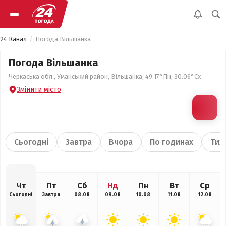
24 Канал
Погода Вільшанка
Погода Вільшанка
Черкаська обл., Уманський район, Вільшанка, 49.17°Пн, 30.06°Сх
Змінити місто
Сьогодні
Завтра
Вчора
По годинах
Тиж
Чт
Пт
Сб
Нд
Пн
Вт
Ср
Сьогодні
Завтра
08.08
09.08
10.08
11.08
12.08