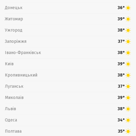
Донецьк
36°
Житомир
39°
Ужгород
38°
Запоріжжя
37°
Івано-Франківськ
38°
Київ
39°
Кропивницький
38°
Луганськ
37°
Миколаїв
39°
Львів
38°
Одеса
34°
Полтава
35°