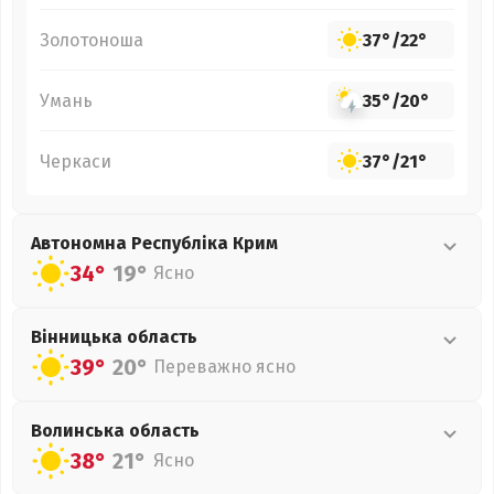
Золотоноша
37°
/
22°
Умань
35°
/
20°
Черкаси
37°
/
21°
Автономна Республіка Крим
34°
19°
Ясно
Вінницька
область
39°
20°
Переважно ясно
Волинська
область
38°
21°
Ясно