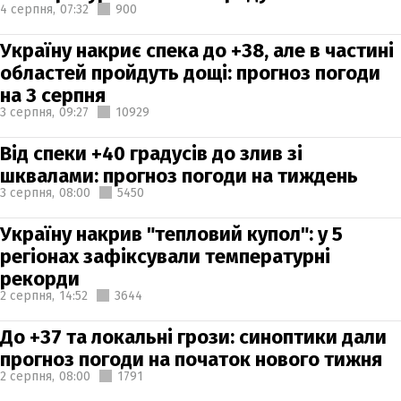
4 серпня,
07:32
900
Україну накриє спека до +38, але в частині
областей пройдуть дощі: прогноз погоди
на 3 серпня
3 серпня,
09:27
10929
Від спеки +40 градусів до злив зі
шквалами: прогноз погоди на тиждень
3 серпня,
08:00
5450
Україну накрив "тепловий купол": у 5
регіонах зафіксували температурні
рекорди
2 серпня,
14:52
3644
До +37 та локальні грози: синоптики дали
прогноз погоди на початок нового тижня
2 серпня,
08:00
1791