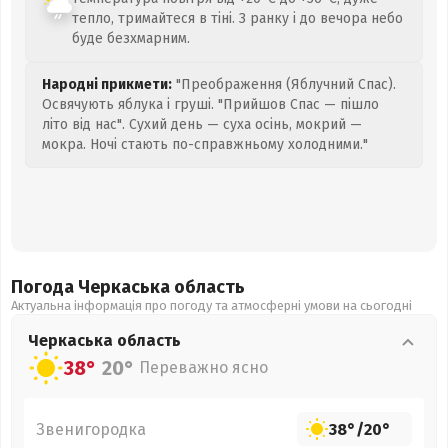
тепло, тримайтеся в тіні. З ранку і до вечора небо
буде безхмарним.
Народні прикмети:
"Преображення (Яблучний Спас).
Освячують яблука і груші. "Прийшов Спас — пішло
літо від нас". Сухий день — суха осінь, мокрий —
мокра. Ночі стають по-справжньому холодними."
Погода Черкаська
область
Актуальна інформація про погоду та атмосферні умови на сьогодні
Черкаська
область
38°
20°
Переважно ясно
Звенигородка
38°
/
20°