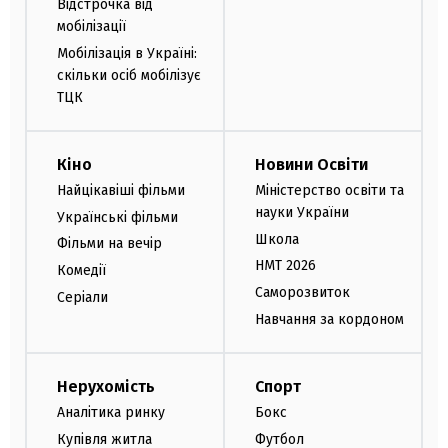
Відстрочка від
мобілізації
Мобілізація в Україні:
скільки осіб мобілізує
ТЦК
Кіно
Новини Освіти
Найцікавіші фільми
Міністерство освіти та
науки України
Українські фільми
Школа
Фільми на вечір
НМТ 2026
Комедії
Саморозвиток
Серіали
Навчання за кордоном
Нерухомість
Спорт
Аналітика ринку
Бокс
Купівля житла
Футбол