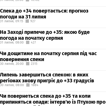
Спека до +34 повертається: прогноз
погоди на 31 липня
31 липня,
09:15
927
На Заході припече до +35: якою буде
погода на початку серпня
31 липня,
08:00
427
Чи дощитиме на початку серпня під час
повернення спеки
30 липня,
20:00
2315
Липень завершиться спекою: в яких
регіонах знову пригріє до +33 градусів
30 липня,
08:00
1884
Чи повернеться спека до +35 та коли
припиняться опади: інтерв'ю із Птухою про