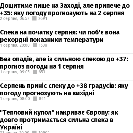
Дощитиме лише на Заході, але припече до
+35: яку погоду прогнозують на 2 серпня
2 серпня,
06:57
2691
Спека на початку серпня: чи поб'є вона
рекордні показники температури
1 серпня,
20:00
1538
Без опадів, але із сильною спекою до +37:
прогноз погоди на 1 серпня
1 серпня,
09:05
653
Серпень приніс спеку до +38 градусів: яку
погоду прогнозують на вихідні
1 серпня,
08:00
841
"Тепловий купол" накриває Європу: як
довго протримається сильна спека в
Україні
31 липня,
20:00
10902