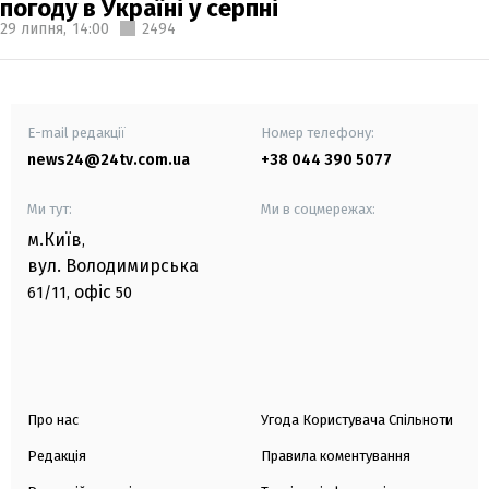
погоду в Україні у серпні
29 липня,
14:00
2494
E-mail редакції
Номер телефону:
news24@24tv.com.ua
+38 044 390 5077
Ми тут:
Ми в соцмережах:
м.Київ
,
вул. Володимирська
офіс
61/11,
50
Про нас
Угода Користувача Спільноти
Редакція
Правила коментування