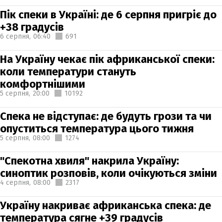
Пік спеки в Україні: де 6 серпня пригріє до
+38 градусів
6 серпня,
06:40
691
На Україну чекає пік африканської спеки:
коли температури стануть
комфортнішими
5 серпня,
20:00
10192
Спека не відступає: де будуть грози та чи
опуститься температура цього тижня
5 серпня,
08:00
1274
"Спекотна хвиля" накрила Україну:
синоптик розповів, коли очікуються зміни
4 серпня,
08:00
2317
Україну накриває африканська спека: де
температура сягне +39 градусів