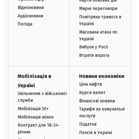
Карта бойових дій
Відеоновини
Мирні переговори
Аудіоновини
Повітряна тривога в
Україні
Погода
Масована атака по
Україні
Вибухи у Росії
Втрати ворога
Мобілізація в
Новини економіки
Ціна нафти
Україні
Курси валют
Звільнення з військової
служби
Фінансові новини
Мобілізація 50+
Тарифи на комунальні
послуги
Мобілізація жінок
Податки
Контракт для 18-24-
річних
Пенсія в Україні