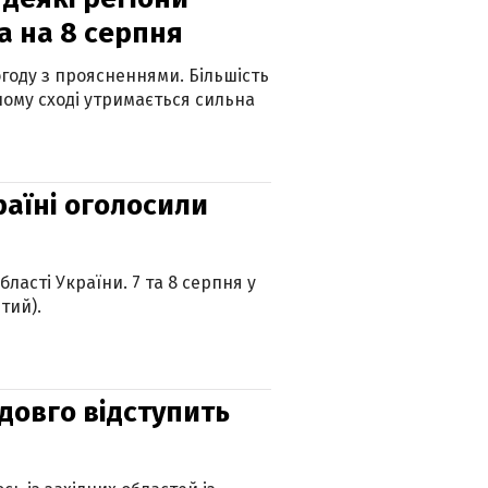
а на 8 серпня
огоду з проясненнями. Більшість
ному сході утримається сильна
країні оголосили
ласті України. 7 та 8 серпня у
тий).
адовго відступить