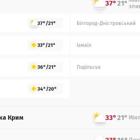
Мін
37°
21°
зли
37°
/
21°
Білгород-Дністровський
33°
/
21°
Ізмаїл
36°
/
21°
Подільськ
34°
/
20°
33°
21°
ка Крим
Мін