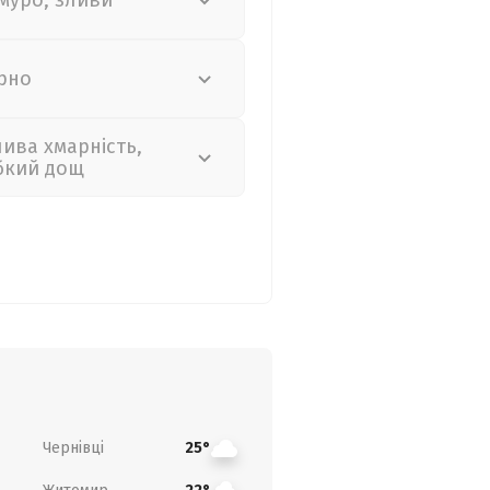
муро, зливи
рно
лива хмарність,
бкий дощ
Чернівці
25°