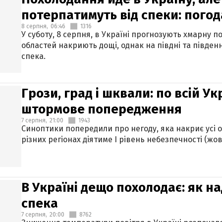
потерпатимуть від спеки: погод
8 серпня,
06:46
1316
У суботу, 8 серпня, в Україні прогнозують хмарну п
областей накриють дощі, однак на півдні та півден
спека.
Грози, град і шквали: по всій У
штормове попередження
7 серпня,
21:00
1943
Синоптики попередили про негоду, яка накриє усі об
різних регіонах діятиме І рівень небезпечності (жов
В Україні дещо похолодає: як н
спека
7 серпня,
20:00
8762