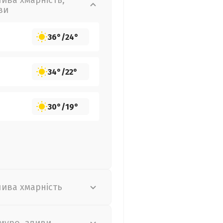
лива хмарність,
ви
36°
/
24°
34°
/
22°
30°
/
19°
лива хмарність