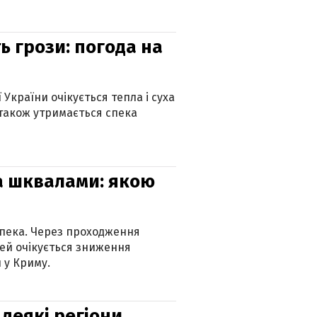
ь грози: погода на
 України очікується тепла і суха
 також утримається спека
та шквалами: якою
спека. Через проходження
ей очікується зниження
 у Криму.
 деякі регіони