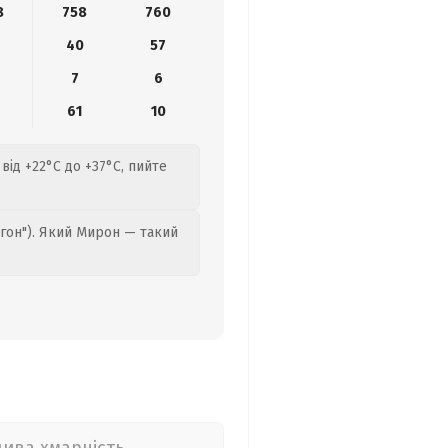
8
758
760
40
57
7
6
61
10
від +22°C до +37°C, пийте
гон"). Який Мирон — такий