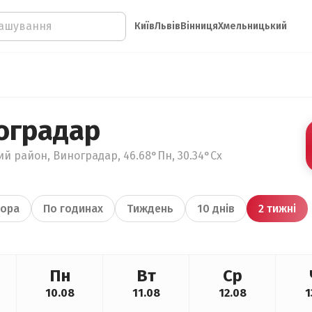
Київ
Львів
Вінниця
Хмельницький
оградар
ий район, Виноградар, 46.68°Пн, 30.34°Сх
ора
По годинах
Тиждень
10 днів
2 тижні
Пн
Вт
Ср
10.08
11.08
12.08
1