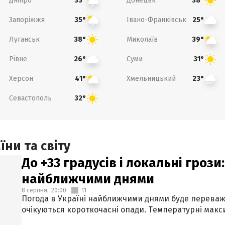
Дніпро
Донецьк
33°
38°
Запоріжжя
Івано-Франківськ
35°
25°
Луганськ
Миколаїв
38°
39°
Рівне
Суми
26°
31°
Херсон
Хмельницький
41°
23°
Севастополь
32°
ни та світу
До +33 градусів і локальні гроз
найближчими днями
8 серпня,
20:00
11
Погода в Україні найближчими днями буде переваж
очікуються короткочасні опади. Температурні макси