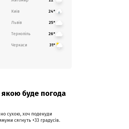
Житомир
22°
Київ
24°
Львів
25°
Тернопіль
26°
Черкаси
31°
и: якою буде погода
но сухою, хоч подекуди
муми сягнуть +33 градусів.