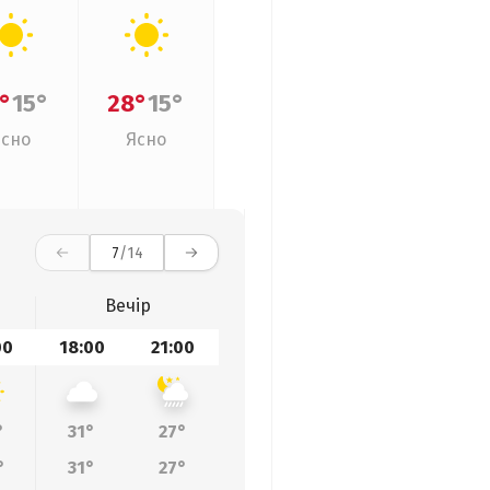
°
15°
28°
15°
Ясно
Ясно
7
/14
Вечір
00
18:00
21:00
°
31°
27°
°
31°
27°