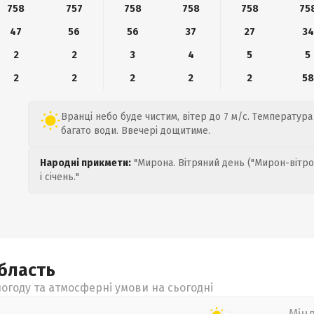
758
757
758
758
758
75
47
56
56
37
27
34
2
2
3
4
5
5
2
2
2
2
2
58
Вранці небо буде чистим, вітер до 7 м/с. Температура 
багато води. Ввечері дощитиме.
Народні прикмети:
"Мирона. Вітряний день ("Мирон-вітро
і січень."
бласть
огоду та атмосферні умови на сьогодні