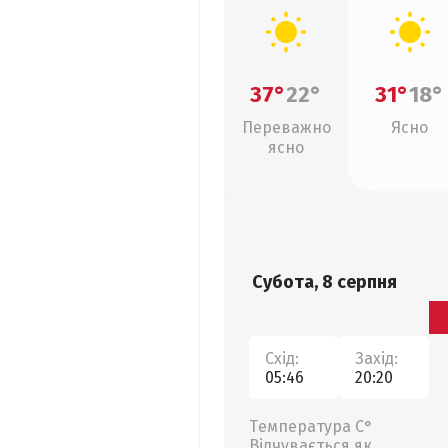
37°
22°
31°
18°
Переважно
Ясно
ясно
Субота, 8 серпня
Схід:
Захід:
05:46
20:20
Температура С°
Відчувається як