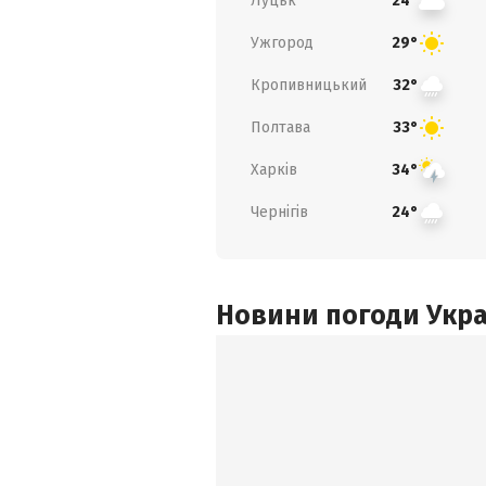
Луцьк
24°
Ужгород
29°
Кропивницький
32°
Полтава
33°
Харків
34°
Чернігів
24°
Новини погоди Украї