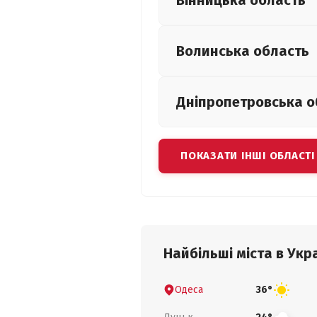
Вінницька
область
Волинська
область
Дніпропетровська
о
ПОКАЗАТИ ІНШІ ОБЛАСТІ
Найбільші міста в Укра
Одеса
36°