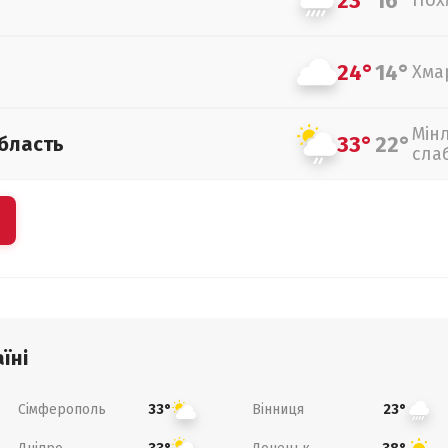
23°
16°
Пох
24°
14°
Хма
Мін
33°
22°
бласть
сла
їні
Сімферополь
Вінниця
33°
23°