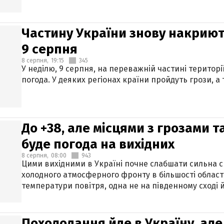
Частину України знову накриют
9 серпня
8 серпня,
19:15
345
У неділю, 9 серпня, на переважній частині території
погода. У деяких регіонах країни пройдуть грози, а
До +38, але місцями з грозами 
буде погода на вихідних
8 серпня,
08:00
943
Цими вихідними в Україні почне слабшати сильна 
холодного атмосферного фронту в більшості област
температури повітря, одна не на південному сході й
Похолодання йде в Україну, але