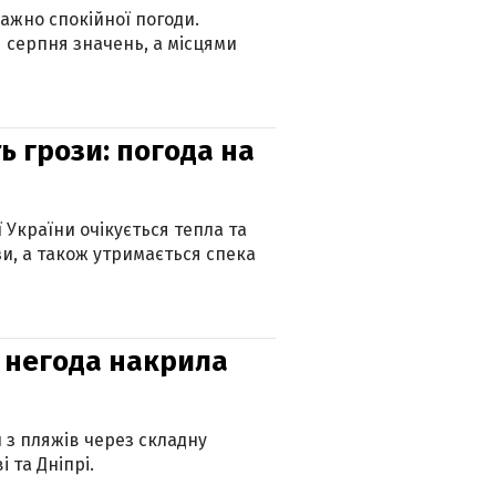
ажно спокійної погоди.
 серпня значень, а місцями
ь грози: погода на
ї України очікується тепла та
зи, а також утримається спека
: негода накрила
и з пляжів через складну
 та Дніпрі.