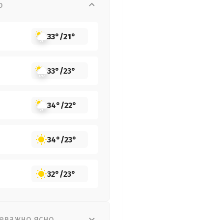
о
33°
/
21°
33°
/
23°
34°
/
22°
34°
/
23°
32°
/
23°
еважно ясно