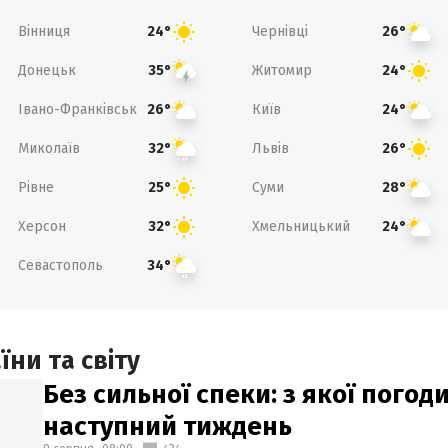
Вінниця
Чернівці
24°
26°
Донецьк
Житомир
35°
24°
Івано-Франківськ
Київ
26°
24°
Миколаїв
Львів
32°
26°
Рівне
Суми
25°
28°
Херсон
Хмельницький
32°
24°
Севастополь
34°
ни та світу
Без сильної спеки: з якої пого
наступний тиждень