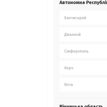
Автономна Республі
Бахчисарай
Джанкой
Сімферополь
Керч
Ялта
Вінницька
область