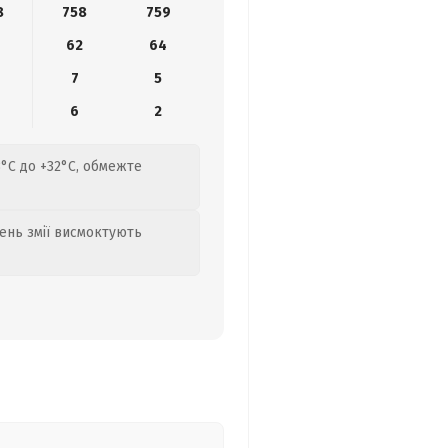
8
758
759
62
64
7
5
6
2
23°C до +32°C, обмежте
день змії висмоктують