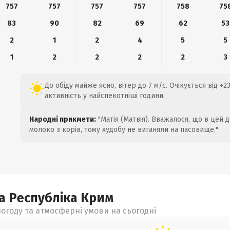
757
757
757
757
758
75
83
90
82
69
62
53
2
1
2
4
5
5
1
2
2
2
2
3
До обіду майже ясно, вітер до 7 м/с. Очікується від +
активність у найспекотніші години.
Народні прикмети:
"Матія (Матвія). Вважалося, що в цей 
молоко з корів, тому худобу не виганяли на пасовище."
а Республіка Крим
огоду та атмосферні умови на сьогодні