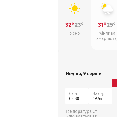
32°
23°
31°
25°
Ясно
Мінлива
хмарність
зливи
Неділя, 9 серпня
Схід:
Захід:
05:30
19:54
Температура С°
Відчувається як