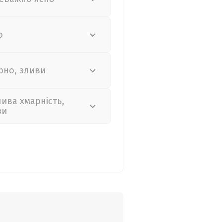
о
рно, зливи
лива хмарність,
зи