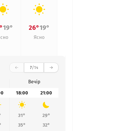
°
19°
26°
19°
Ясно
Ясно
7
/14
Вечір
00
18:00
21:00
°
31°
29°
°
35°
32°