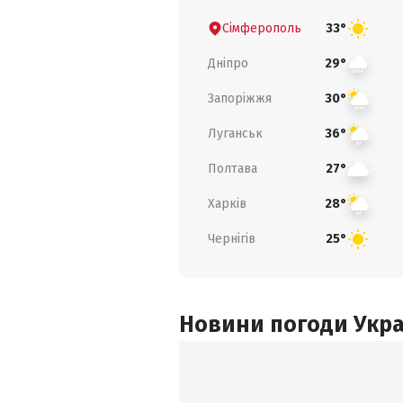
Сімферополь
33°
Дніпро
29°
Запоріжжя
30°
Луганськ
36°
Полтава
27°
Харків
28°
Чернігів
25°
Новини погоди Украї