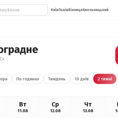
Київ
Львів
Вінниця
Хмельницький
оградне
Сх
ора
По годинах
Тиждень
10 днів
2 тижні
Вт
Ср
Чт
11.08
12.08
13.08
1