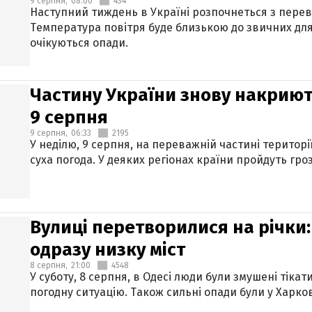
9 серпня,
08:00
434
Наступний тиждень в Україні розпочнеться з перев
Температура повітря буде близькою до звичних для
очікуються опади.
Частину України знову накриют
9 серпня
9 серпня,
06:33
2195
У неділю, 9 серпня, на переважній частині територі
суха погода. У деяких регіонах країни пройдуть гро
Вулиці перетворилися на річки
одразу низку міст
8 серпня,
21:00
4548
У суботу, 8 серпня, в Одесі люди були змушені тікат
погодну ситуацію. Також сильні опади були у Харкові