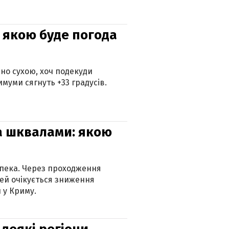
и: якою буде погода
но сухою, хоч подекуди
муми сягнуть +33 градусів.
та шквалами: якою
спека. Через проходження
ей очікується зниження
 у Криму.