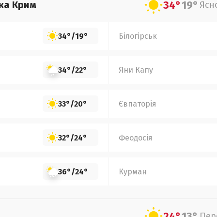
34°
19°
ка Крим
Ясн
34°
/
19°
Білогірськ
34°
/
22°
Яни Капу
33°
/
20°
Євпаторія
32°
/
24°
Феодосія
36°
/
24°
Курман
24°
13°
Пер