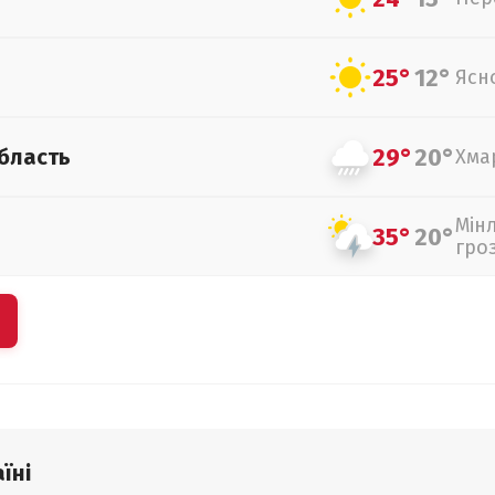
25°
12°
Ясн
29°
20°
бласть
Хма
Мін
35°
20°
гро
їні