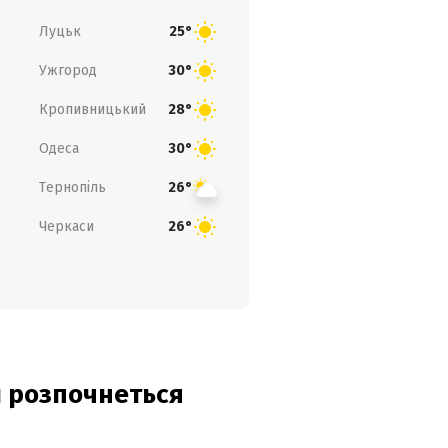
Луцьк
25°
Ужгород
30°
Кропивницький
28°
Одеса
30°
Тернопіль
26°
Черкаси
26°
ди розпочнеться