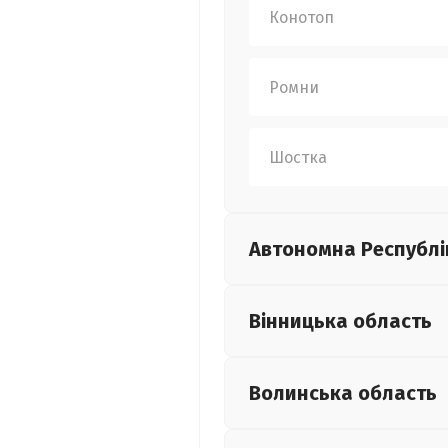
Конотоп
Ромни
Шостка
Автономна Республі
Вінницька
область
Волинська
область