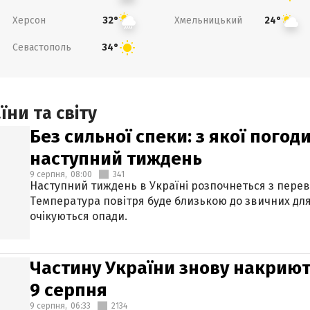
Херсон
Хмельницький
32°
24°
Севастополь
34°
ни та світу
Без сильної спеки: з якої пого
наступний тиждень
9 серпня,
08:00
341
Наступний тиждень в Україні розпочнеться з перев
Температура повітря буде близькою до звичних для
очікуються опади.
Частину України знову накриют
9 серпня
9 серпня,
06:33
2134