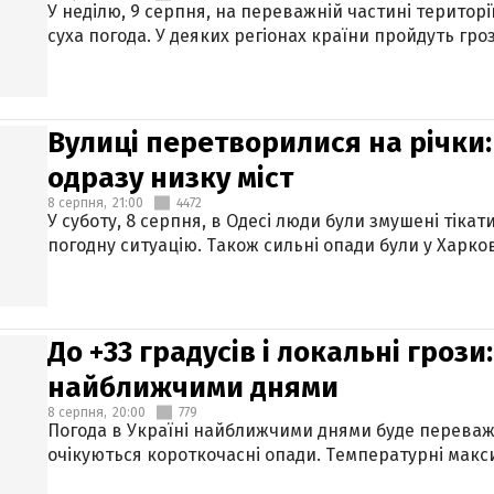
У неділю, 9 серпня, на переважній частині територі
суха погода. У деяких регіонах країни пройдуть гро
Вулиці перетворилися на річки
одразу низку міст
8 серпня,
21:00
4472
У суботу, 8 серпня, в Одесі люди були змушені тікат
погодну ситуацію. Також сильні опади були у Харкові
До +33 градусів і локальні гроз
найближчими днями
8 серпня,
20:00
779
Погода в Україні найближчими днями буде переваж
очікуються короткочасні опади. Температурні макси