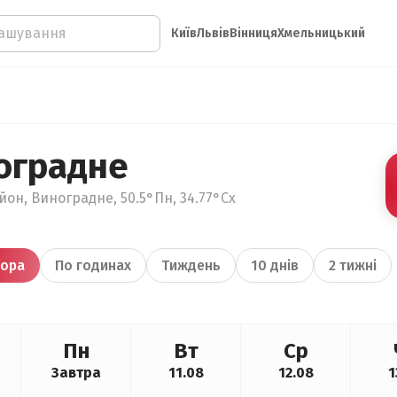
Київ
Львів
Вінниця
Хмельницький
оградне
йон, Виноградне, 50.5°Пн, 34.77°Сх
ора
По годинах
Тиждень
10 днів
2 тижні
Пн
Вт
Ср
Завтра
11.08
12.08
1