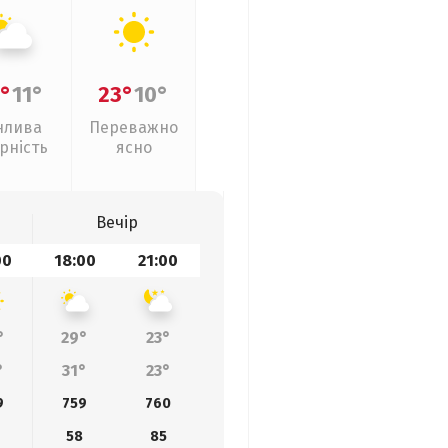
°
11°
23°
10°
нлива
Переважно
рність
ясно
Вечір
00
18:00
21:00
°
29°
23°
°
31°
23°
9
759
760
58
85