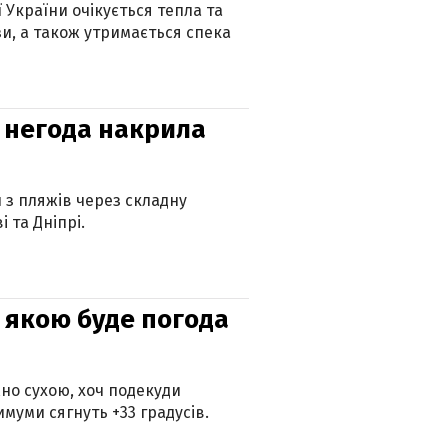
ї України очікується тепла та
зи, а також утримається спека
: негода накрила
и з пляжів через складну
 та Дніпрі.
и: якою буде погода
но сухою, хоч подекуди
муми сягнуть +33 градусів.