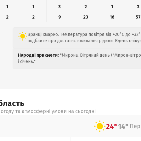
1
1
3
2
1
3
2
2
9
23
16
57
Вранці хмарно. Температура повітря від +20°C до +32
подбайте про достатнє вживання рідини. Вдень очіку
Народні прикмети:
"Мирона. Вітряний день ("Мирон-вітро
і січень."
бласть
огоду та атмосферні умови на сьогодні
24°
14°
Пер