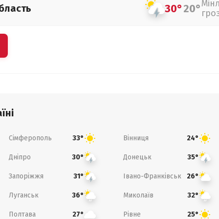
Мін
30°
20°
бласть
гро
їні
Сімферополь
Вінниця
33°
24°
Дніпро
Донецьк
30°
35°
Запоріжжя
Івано-Франківськ
31°
26°
Луганськ
Миколаїв
36°
32°
Полтава
Рівне
27°
25°