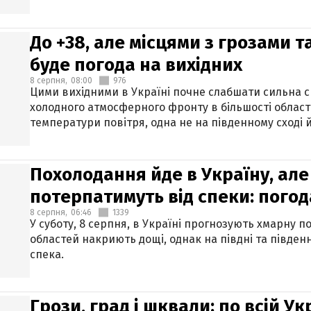
До +38, але місцями з грозами 
буде погода на вихідних
8 серпня,
08:00
976
Цими вихідними в Україні почне слабшати сильна 
холодного атмосферного фронту в більшості област
температури повітря, одна не на південному сході й
Похолодання йде в Україну, але
потерпатимуть від спеки: погод
8 серпня,
06:46
1339
У суботу, 8 серпня, в Україні прогнозують хмарну п
областей накриють дощі, однак на півдні та півден
спека.
Грози, град і шквали: по всій У