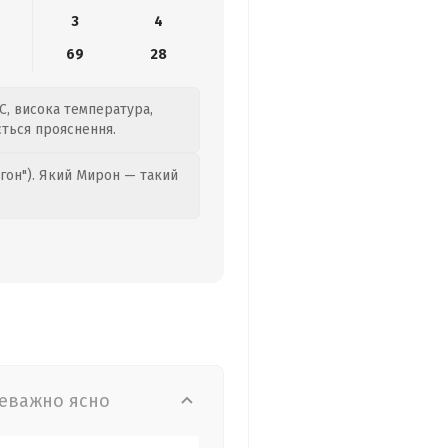
3
4
69
28
°C, висока температура,
ється прояснення.
гон"). Який Мирон — такий
еважно ясно