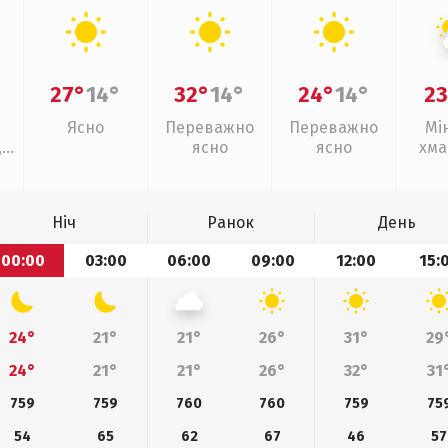
27°
14°
32°
14°
24°
14°
23
Ясно
Переважно
Переважно
Мі
,
ясно
ясно
хма
ощ
Ніч
Ранок
День
00:00
03:00
06:00
09:00
12:00
15:
24°
21°
21°
26°
31°
29
24°
21°
21°
26°
32°
31
759
759
760
760
759
75
54
65
62
67
46
57