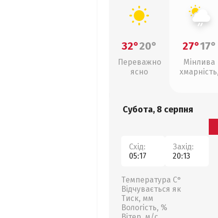
32°
20°
27°
17°
Переважно
Мінлива
ясно
хмарність
слабкий д
Субота, 8 серпня
Схід:
Захід:
05:17
20:13
Температура С°
Відчувається як
Тиск, мм
Вологість, %
Вітер, м/с