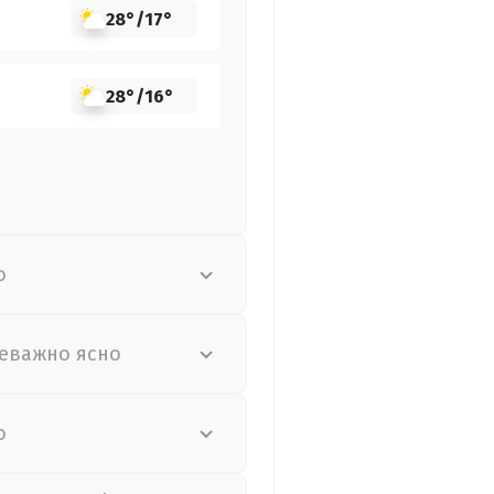
28°
/
17°
28°
/
16°
о
еважно ясно
о