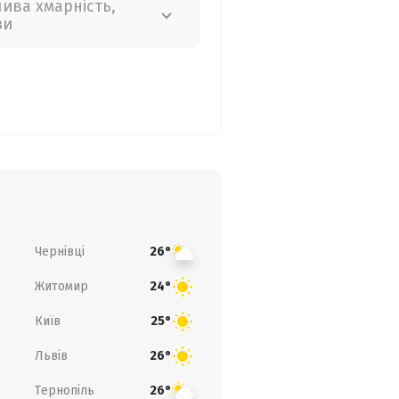
лива хмарність,
зи
Чернівці
26°
Житомир
24°
Київ
25°
Львів
26°
Тернопіль
26°