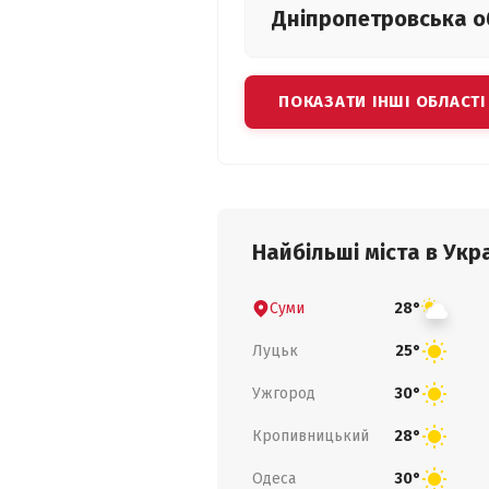
Дніпропетровська
о
ПОКАЗАТИ ІНШІ ОБЛАСТІ
Найбільші міста в Укра
Суми
28°
Луцьк
25°
Ужгород
30°
Кропивницький
28°
Одеса
30°