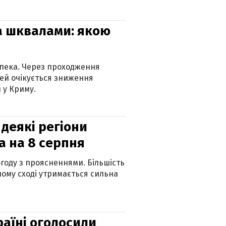
та шквалами: якою
спека. Через проходження
ей очікується зниження
 у Криму.
 деякі регіони
а на 8 серпня
огоду з проясненнями. Більшість
ному сході утримається сильна
країні оголосили