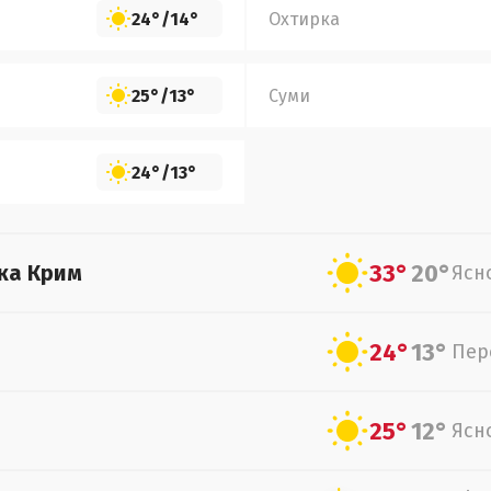
24°
/
14°
Охтирка
25°
/
13°
Суми
24°
/
13°
33°
20°
ка Крим
Ясн
24°
13°
Пер
25°
12°
Ясн