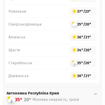
Ровеньки
37°
/
23°
Сіверськодонецьк
35°
/
20°
Алчевськ
36°
/
21°
Щастя
34°
/
20°
Старобільськ
35°
/
20°
Довжанськ
36°
/
21°
Автономна Республіка Крим
35°
20°
Мінлива хмарність, грози