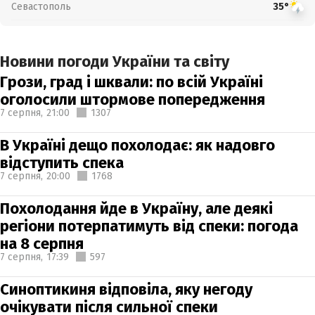
Севастополь
35°
Новини погоди України та світу
Грози, град і шквали: по всій Україні
оголосили штормове попередження
7 серпня,
21:00
1307
В Україні дещо похолодає: як надовго
відступить спека
7 серпня,
20:00
1768
Похолодання йде в Україну, але деякі
регіони потерпатимуть від спеки: погода
на 8 серпня
7 серпня,
17:39
597
Синоптикиня відповіла, яку негоду
очікувати після сильної спеки