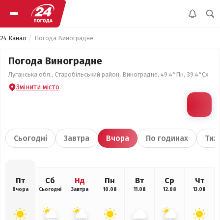
24 Канал
Погода Виноградне
Погода Виноградне
Луганська обл., Старобільський район, Виноградне, 49.4°Пн, 39.4°Сх
Змінити місто
Сьогодні
Завтра
Вчора
По годинах
Тиж
Пт
Сб
Нд
Пн
Вт
Ср
Чт
Вчора
Сьогодні
Завтра
10.08
11.08
12.08
13.08