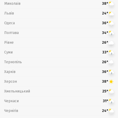
Миколаїв
38°
Львів
24°
Одеса
36°
Полтава
34°
Рівне
26°
Суми
33°
Тернопіль
26°
Харків
36°
Херсон
38°
Хмельницький
25°
Черкаси
31°
Чернігів
24°