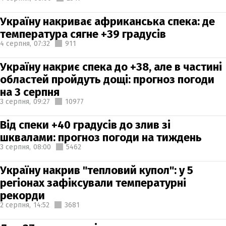
Україну накриває африканська спека: де
температура сягне +39 градусів
4 серпня,
07:32
911
Україну накриє спека до +38, але в частині
областей пройдуть дощі: прогноз погоди
на 3 серпня
3 серпня,
09:27
10977
Від спеки +40 градусів до злив зі
шквалами: прогноз погоди на тиждень
3 серпня,
08:00
5462
Україну накрив "тепловий купол": у 5
регіонах зафіксували температурні
рекорди
2 серпня,
14:52
3681