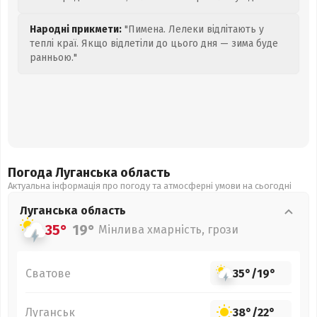
Народні прикмети:
"Пимена. Лелеки відлітають у
теплі краї. Якщо відлетіли до цього дня — зима буде
ранньою."
Погода Луганська
область
Актуальна інформація про погоду та атмосферні умови на сьогодні
Луганська
область
35°
19°
Мінлива хмарність, грози
Сватове
35°
/
19°
Луганськ
38°
/
22°