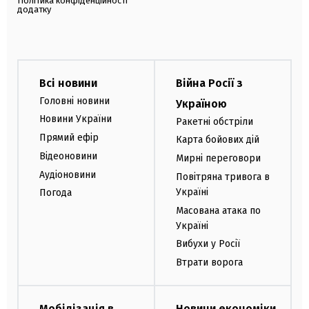
Політика конфіденційності
додатку
Всі новини
Війна Росії з
Головні новини
Україною
Новини України
Ракетні обстріли
Прямий ефір
Карта бойових дій
Відеоновини
Мирні переговори
Аудіоновини
Повітряна тривога в
Україні
Погода
Масована атака по
Україні
Вибухи у Росії
Втрати ворога
Мобілізація в
Новини економіки