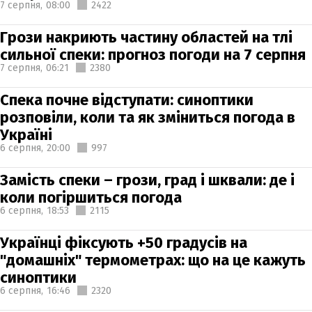
7 серпня,
08:00
2422
Грози накриють частину областей на тлі
сильної спеки: прогноз погоди на 7 серпня
7 серпня,
06:21
2380
Спека почне відступати: синоптики
розповіли, коли та як зміниться погода в
Україні
6 серпня,
20:00
997
Замість спеки – грози, град і шквали: де і
коли погіршиться погода
6 серпня,
18:53
2115
Українці фіксують +50 градусів на
"домашніх" термометрах: що на це кажуть
синоптики
6 серпня,
16:46
2320