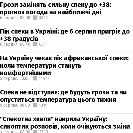
Грози замінять сильну спеку до +38:
прогноз погоди на найближчі дні
6 серпня,
08:00
3342
Пік спеки в Україні: де 6 серпня пригріє до
+38 градусів
6 серпня,
06:40
831
На Україну чекає пік африканської спеки:
коли температури стануть
комфортнішими
5 серпня,
20:00
11477
Спека не відступає: де будуть грози та чи
опуститься температура цього тижня
5 серпня,
08:00
1319
"Спекотна хвиля" накрила Україну:
синоптик розповів, коли очікуються зміни
4 серпня,
08:00
2349