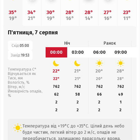
35°
34°
30°
28°
28°
27°
23°
19°
21°
19°
16°
14°
16°
11°
П'ятниця, 7 серпня
Ніч
Ранок
Схід:
05:00
00:00
03:00
06:00
09:00
1
Захід:
19:53
Температура С°
22°
21°
20°
28°
Відчувається як
Тиск, мм
22°
21°
20°
28°
Вологість, %
762
762
762
762
Вітер, м/с
Ймовірність опадів,
62
58
66
49
%
2
2
2
1
2
2
2
2
Температура від +19°C до +35°C. Цілий день небо
буде чистим, легкий вітер до 2 м/с, опадів не
передбачається, залишаємо парасольку вдома.