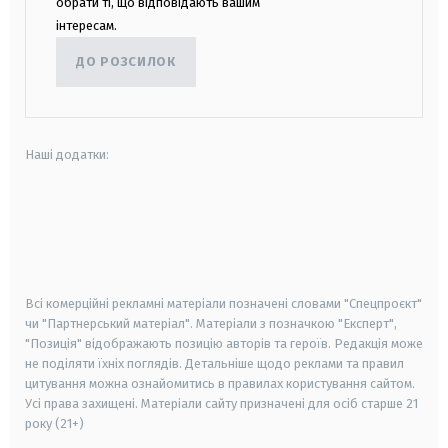
обрати ті, що відповідають вашим
інтересам.
ДО РОЗСИЛОК
Наші додатки:
android
apple
smart tv
samsung smart tv
Всі комерційні рекламні матеріали позначені словами "Спецпроєкт"
чи "Партнерський матеріал". Матеріали з позначкою "Експерт",
"Позиція" відображають позицію авторів та героїв. Редакція може
не поділяти їхніх поглядів. Детальніше щодо реклами та правил
цитування можна ознайомитись в правилах користування сайтом.
Усі права захищені.
Матеріали сайту призначені для осіб старше
21
року (21+)