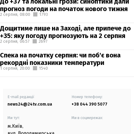
До +37 та локальні грози: синоптики дали
прогноз погоди на початок нового тижня
2 серпня,
08:00
1793
Дощитиме лише на Заході, але припече до
+35: яку погоду прогнозують на 2 серпня
2 серпня,
06:57
2697
Спека на початку серпня: чи поб'є вона
рекордні показники температури
1 серпня,
20:00
1540
E-mail редакції
Номер телефону:
news24@24tv.com.ua
+38 044 390 5077
Ми тут:
Ми в соцмережах:
м.Київ
,
вул. Володимирська