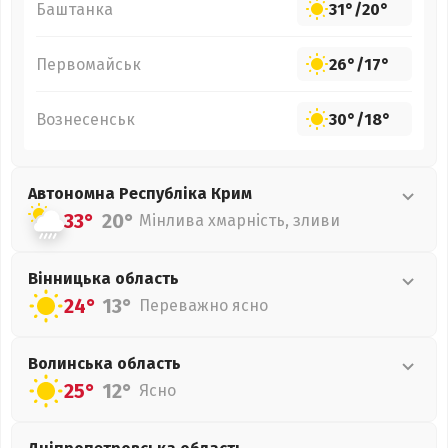
Баштанка
31°
/
20°
Первомайськ
26°
/
17°
Вознесенськ
30°
/
18°
Автономна Республіка Крим
33°
20°
Мінлива хмарність, зливи
Вінницька
область
24°
13°
Переважно ясно
Волинська
область
25°
12°
Ясно