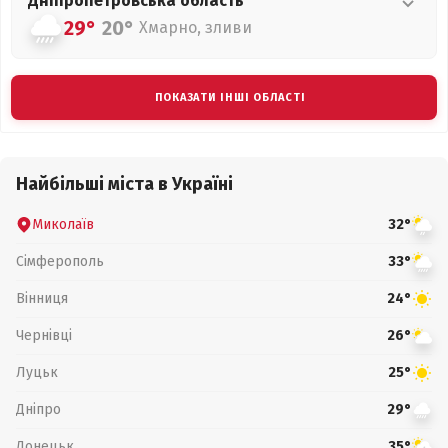
Дніпропетровська
область
29°
20°
Хмарно, зливи
ПОКАЗАТИ ІНШІ ОБЛАСТІ
Найбільші міста в Україні
Миколаїв
32°
Сімферополь
33°
Вінниця
24°
Чернівці
26°
Луцьк
25°
Дніпро
29°
Донецьк
35°