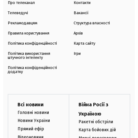
Про телеканал
Контакти
Телеведучі
Вакансії
Рекламодавцям
Структура власності
Правила користування
Архів
Політика конфіденційності
Карта сайту
Політика використання
Ігри
штучного інтелекту
Політика конфіденційності
додатку
Всі новини
Війна Росії з
Головні новини
Україною
Новини України
Ракетні обстріли
Прямий ефір
Карта бойових дій
Відеоновини