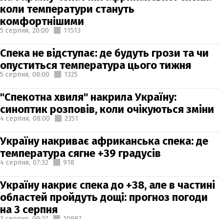
коли температури стануть
комфортнішими
5 серпня,
20:00
11513
Спека не відступає: де будуть грози та чи
опуститься температура цього тижня
5 серпня,
08:00
1325
"Спекотна хвиля" накрила Україну:
синоптик розповів, коли очікуються зміни
4 серпня,
08:00
2351
Україну накриває африканська спека: де
температура сягне +39 градусів
4 серпня,
07:32
918
Україну накриє спека до +38, але в частині
областей пройдуть дощі: прогноз погоди
на 3 серпня
3 серпня,
09:27
10997