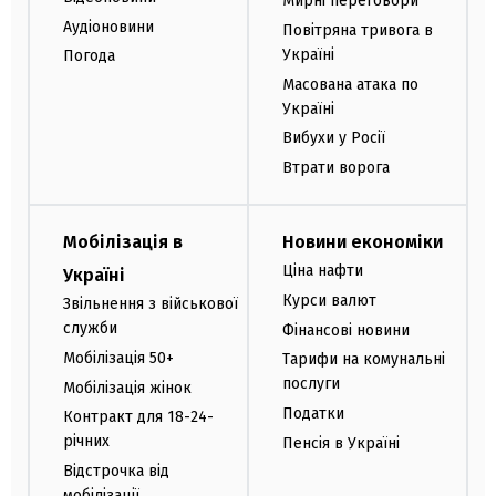
Мирні переговори
Аудіоновини
Повітряна тривога в
Україні
Погода
Масована атака по
Україні
Вибухи у Росії
Втрати ворога
Мобілізація в
Новини економіки
Ціна нафти
Україні
Курси валют
Звільнення з військової
служби
Фінансові новини
Мобілізація 50+
Тарифи на комунальні
послуги
Мобілізація жінок
Податки
Контракт для 18-24-
річних
Пенсія в Україні
Відстрочка від
мобілізації