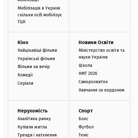
Мобілізація в Україні:
скільки осіб мобілізує
ТЦК
Кіно
Новини Освіти
Найцікавіші фільми
Міністерство освіти та
науки України
Українські фільми
Школа
Фільми на вечір
НМТ 2026
Комедії
Саморозвиток
Серіали
Навчання за кордоном
Нерухомість
Спорт
Аналітика ринку
Бокс
Купівля житла
Футбол
Тренди і натхнення
Теніс