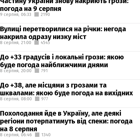
Частину України знову накриють грози:
погода на 9 серпня
9 серпня,
06:33
2190
Вулиці перетворилися на річки: негода
накрила одразу низку міст
8 серпня,
21:00
4545
До +33 градусів і локальні грози: якою
буде погода найближчими днями
8 серпня,
20:00
791
До +38, але місцями з грозами та
шквалами: якою буде погода на вихідних
8 серпня,
08:00
977
Похолодання йде в Україну, але деякі
регіони потерпатимуть від спеки: погода
на 8 серпня
8 серпня,
06:46
1340