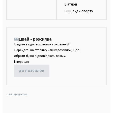
Біатлон
Інші види спорту
Email - розсилка
Будьте в курсі всіх новин і оновлень!
Перейдіть на сторінку наших розсилок, щоб
обрати ті, що відповідають вашим
інтересам.
ДО РОЗСИЛОК
Наші додатки:
android
apple