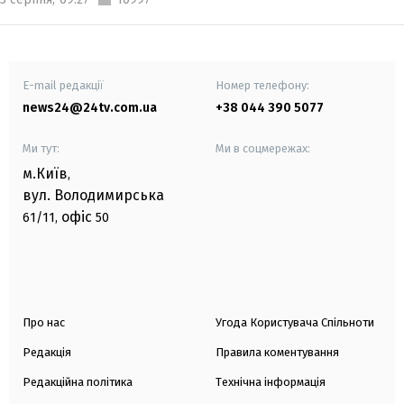
E-mail редакції
Номер телефону:
news24@24tv.com.ua
+38 044 390 5077
Ми тут:
Ми в соцмережах:
м.Київ
,
вул. Володимирська
офіс
61/11,
50
Про нас
Угода Користувача Спільноти
Редакція
Правила коментування
Редакційна політика
Технічна інформація