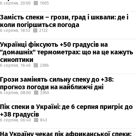
6 серпня,
20:00
1065
Замість спеки – грози, град і шквали: де і
коли погіршиться погода
6 серпня,
18:53
2132
Українці фіксують +50 градусів на
"домашніх" термометрах: що на це кажуть
синоптики
6 серпня,
16:46
2386
Грози замінять сильну спеку до +38:
прогноз погоди на найближчі дні
6 серпня,
08:00
3360
Пік спеки в Україні: де 6 серпня пригріє до
+38 градусів
6 серпня,
06:40
843
На Україну чекає пік африканської спеки: