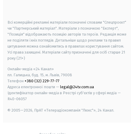
smart tv
samsung smart tv
Всі комерційні рекламні матеріали позначені словами "Спецпроєкт"
чи "Партнерський матеріал". Матеріали з позначкою "Експерт",
"Позиція" відображають позицію авторів та героїв. Редакція може
не поділяти їхніх поглядів. Детальніше щодо реклами та правил
цитування можна ознайомитись в правилах користування сайтом.
Усі права захищені.
Матеріали сайту призначені для осіб старше
21
року (21+)
Онлайн-медіа «24 Канал»
пл. Галицька, буд. 15, м. Львів, 79008
Телефон
+380 (32) 229-77-77
Адреса електронної пошти —
legal@24tv.com.ua
Ідентифікатор онлайн-медіа в Реєстрі суб'єктів у сфері медіа —
R40-06057
© 2005—2026,
ПрАТ «Телерадіокомпанія "Люкс"», 24 Канал.