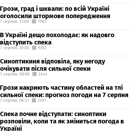
Грози, град і шквали: по всій Україні
оголосили штормове попередження
7 серпня,
21:00
1962
В Україні дещо похолодає: як надовго
відступить спека
7 серпня,
20:00
9352
Синоптикиня відповіла, яку негоду
очікувати після сильної спеки
7 серпня,
08:00
2444
Грози накриють частину областей на тлі
сильної спеки: прогноз погоди на 7 серпня
7 серпня,
06:21
2397
Спека почне відступати: синоптики
розповіли, коли та як зміниться погода в
Україні