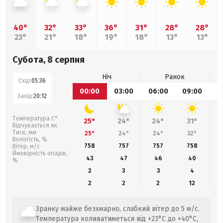
40°
32°
33°
36°
31°
28°
28°
23°
21°
18°
19°
18°
13°
13°
Субота, 8 серпня
Ніч
Ранок
Схід:
05:36
00:00
03:00
06:00
09:00
1
Захід:
20:12
Температура С°
25°
24°
24°
31°
Відчувається як
Тиск, мм
25°
24°
24°
32°
Вологість, %
758
757
757
758
Вітер, м/с
Ймовірність опадів,
43
47
46
40
%
2
3
3
4
2
2
2
12
Зранку майже безхмарно, слабкий вітер до 5 м/с.
Температура коливатиметься від +23°C до +40°C,