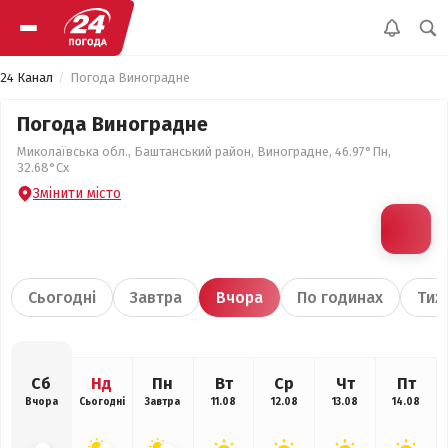
24 Канал
Погода Виноградне
Погода Виноградне
Миколаївська обл., Баштанський район, Виноградне, 46.97°Пн,
32.68°Сх
Змінити місто
Сьогодні
Завтра
Вчора
По годинах
Тиж
Сб
Нд
Пн
Вт
Ср
Чт
Пт
Вчора
Сьогодні
Завтра
11.08
12.08
13.08
14.08