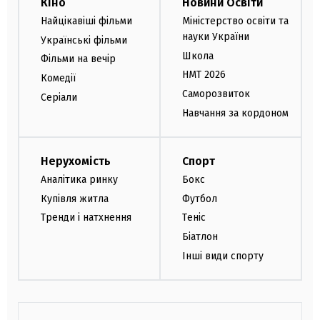
Кіно
Новини Освіти
Найцікавіші фільми
Міністерство освіти та
науки України
Українські фільми
Школа
Фільми на вечір
НМТ 2026
Комедії
Саморозвиток
Серіали
Навчання за кордоном
Нерухомість
Спорт
Аналітика ринку
Бокс
Купівля житла
Футбол
Тренди і натхнення
Теніс
Біатлон
Інші види спорту