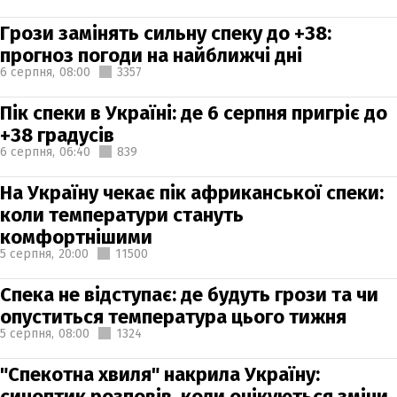
Грози замінять сильну спеку до +38:
прогноз погоди на найближчі дні
6 серпня,
08:00
3357
Пік спеки в Україні: де 6 серпня пригріє до
+38 градусів
6 серпня,
06:40
839
На Україну чекає пік африканської спеки:
коли температури стануть
комфортнішими
5 серпня,
20:00
11500
Спека не відступає: де будуть грози та чи
опуститься температура цього тижня
5 серпня,
08:00
1324
"Спекотна хвиля" накрила Україну:
синоптик розповів, коли очікуються зміни