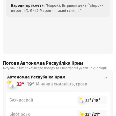
Народні прикмети:
"Мирона. Вітряний день ("Мирон-
вітрогон"). Який Мирон — такий і січень."
Погода Автономна Республіка Крим
Актуальна інформація про погоду та атмосферні умови на сьогодні
Автономна Республіка Крим
33°
19°
Мінлива хмарність, грози
Бахчисарай
33°
/
19°
Білогірськ
33°
/
21°