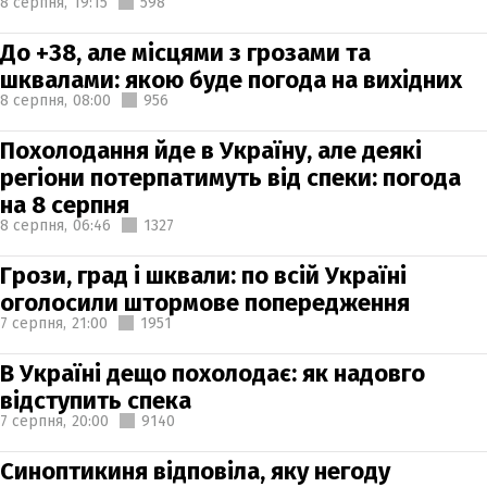
8 серпня,
19:15
598
До +38, але місцями з грозами та
шквалами: якою буде погода на вихідних
8 серпня,
08:00
956
Похолодання йде в Україну, але деякі
регіони потерпатимуть від спеки: погода
на 8 серпня
8 серпня,
06:46
1327
Грози, град і шквали: по всій Україні
оголосили штормове попередження
7 серпня,
21:00
1951
В Україні дещо похолодає: як надовго
відступить спека
7 серпня,
20:00
9140
Синоптикиня відповіла, яку негоду