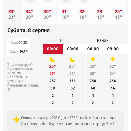
33°
34°
30°
31°
32°
29°
25°
23°
20°
20°
19°
18°
15°
15°
Субота, 8 серпня
Ніч
Ранок
Схід:
05:35
00:00
03:00
06:00
09:00
1
Захід:
19:59
Температура С°
25°
25°
25°
32°
Відчувається як
Тиск, мм
25°
25°
25°
34°
Вологість, %
757
756
756
756
Вітер, м/с
Ймовірність опадів,
68
62
60
46
%
2
1
1
1
2
2
2
2
Очікується від +23°C до +33°C, пийте багато води.
До обіду небо буде чистим, легкий вітер до 3 м/с.