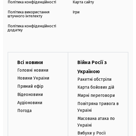
Політика конфіденційності
Карта сайту
Політика використання
Ігри
штучного інтелекту
Політика конфіденційності
додатку
Всі новини
Війна Росії з
Головні новини
Україною
Новини України
Ракетні обстріли
Прямий ефір
Карта бойових дій
Відеоновини
Мирні переговори
Аудіоновини
Повітряна тривога в
Україні
Погода
Масована атака по
Україні
Вибухи у Росії