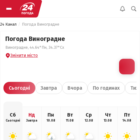
24 Канал
Погода Виноградне
Погода Виноградне
Виноградне, 44.64°Пн, 34.37°Сх
Змінити місто
Сьогодні
Завтра
Вчора
По годинах
Тиж
Сб
Нд
Пн
Вт
Ср
Чт
Пт
Сьогодні
Завтра
10.08
11.08
12.08
13.08
14.08