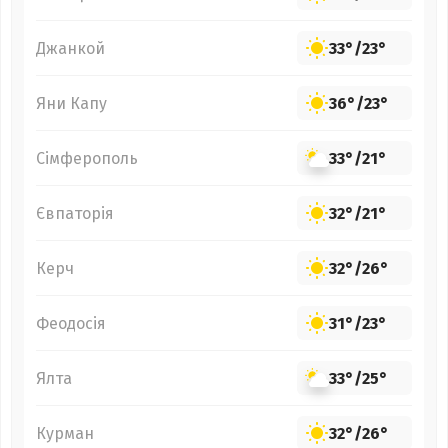
Джанкой
33°
/
23°
Яни Капу
36°
/
23°
Сімферополь
33°
/
21°
Євпаторія
32°
/
21°
Керч
32°
/
26°
Феодосія
31°
/
23°
Ялта
33°
/
25°
Курман
32°
/
26°