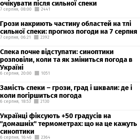
очікувати після сильної спеки
7 серпня,
08:00
2441
Грози накриють частину областей на тлі
сильної спеки: прогноз погоди на 7 серпня
7 серпня,
06:21
2392
Спека почне відступати: синоптики
розповіли, коли та як зміниться погода в
Україні
6 серпня,
20:00
1051
Замість спеки – грози, град і шквали: де і
коли погіршиться погода
6 серпня,
18:53
2130
Українці фіксують +50 градусів на
"домашніх" термометрах: що на це кажуть
синоптики
6 серпня,
16:46
2364