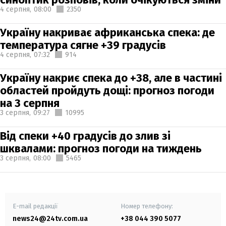
4 серпня,
08:00
2350
Україну накриває африканська спека: де
температура сягне +39 градусів
4 серпня,
07:32
914
Україну накриє спека до +38, але в частині
областей пройдуть дощі: прогноз погоди
на 3 серпня
3 серпня,
09:27
10995
Від спеки +40 градусів до злив зі
шквалами: прогноз погоди на тиждень
3 серпня,
08:00
5465
E-mail редакції
Номер телефону:
news24@24tv.com.ua
+38 044 390 5077