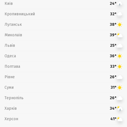
Київ
24°
Кропивницький
32°
Луганськ
38°
Миколаїв
39°
Львів
25°
Одеса
36°
Полтава
33°
Рівне
26°
Суми
31°
Тернопіль
26°
Харків
34°
Херсон
41°