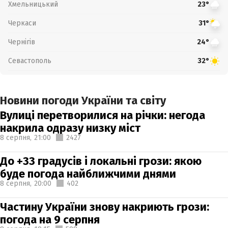
Хмельницький
23°
Черкаси
31°
Чернігів
24°
Севастополь
32°
Новини погоди України та світу
Вулиці перетворилися на річки: негода
накрила одразу низку міст
8 серпня,
21:00
2427
До +33 градусів і локальні грози: якою
буде погода найближчими днями
8 серпня,
20:00
402
Частину України знову накриють грози:
погода на 9 серпня