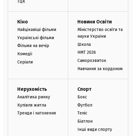
ТЦК
Кіно
Новини Освіти
Найцікавіші фільми
Міністерство освіти та
науки України
Українські фільми
Школа
Фільми на вечір
НМТ 2026
Комедії
Саморозвиток
Серіали
Навчання за кордоном
Нерухомість
Спорт
Аналітика ринку
Бокс
Купівля житла
Футбол
Тренди і натхнення
Теніс
Біатлон
Інші види спорту