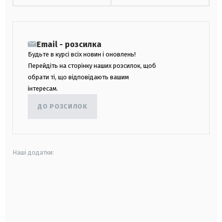
Email - розсилка
Будьте в курсі всіх новин і оновлень!
Перейдіть на сторінку наших розсилок, щоб
обрати ті, що відповідають вашим
інтересам.
ДО РОЗСИЛОК
Наші додатки:
android
apple
smart tv
samsung smart tv