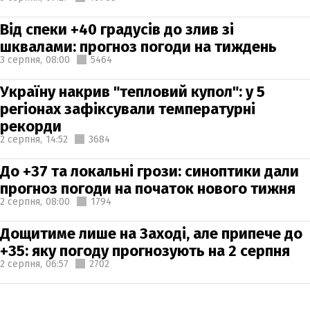
Від спеки +40 градусів до злив зі
шквалами: прогноз погоди на тиждень
3 серпня,
08:00
5464
Україну накрив "тепловий купол": у 5
регіонах зафіксували температурні
рекорди
2 серпня,
14:52
3684
До +37 та локальні грози: синоптики дали
прогноз погоди на початок нового тижня
2 серпня,
08:00
1794
Дощитиме лише на Заході, але припече до
+35: яку погоду прогнозують на 2 серпня
2 серпня,
06:57
2702