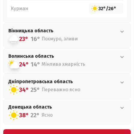
Курман
32°
/
26°
Вінницька
область
23°
16°
Похмуро, зливи
Волинська
область
24°
14°
Мінлива хмарність
Дніпропетровська
область
34°
25°
Переважно ясно
Донецька
область
38°
22°
Ясно