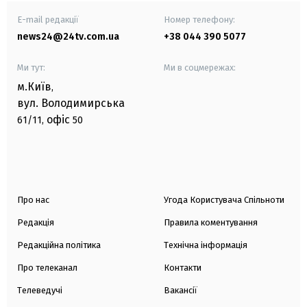
E-mail редакції
Номер телефону:
news24@24tv.com.ua
+38 044 390 5077
Ми тут:
Ми в соцмережах:
м.Київ
,
вул. Володимирська
офіс
61/11,
50
Про нас
Угода Користувача Спільноти
Редакція
Правила коментування
Редакційна політика
Технічна інформація
Про телеканал
Контакти
Телеведучі
Вакансії