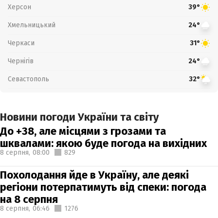
Херсон
39°
Хмельницький
24°
Черкаси
31°
Чернігів
24°
Севастополь
32°
Новини погоди України та світу
До +38, але місцями з грозами та
шквалами: якою буде погода на вихідних
8 серпня,
08:00
829
Похолодання йде в Україну, але деякі
регіони потерпатимуть від спеки: погода
на 8 серпня
8 серпня,
06:46
1276