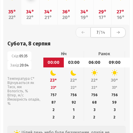
35°
34°
34°
36°
34°
29°
27°
22°
22°
21°
20°
19°
17°
16°
7
/14
Субота, 8 серпня
Ніч
Ранок
Схід:
05:35
00:00
03:00
06:00
09:00
1
Захід:
20:04
Температура С°
23°
22°
22°
30°
Відчувається як
Тиск, мм
23°
22°
22°
33°
Вологість, %
757
756
756
756
Вітер, м/с
Ймовірність опадів,
87
92
68
59
%
2
1
3
3
2
2
2
2
Цілий день небо буде безхмарним, опадів не