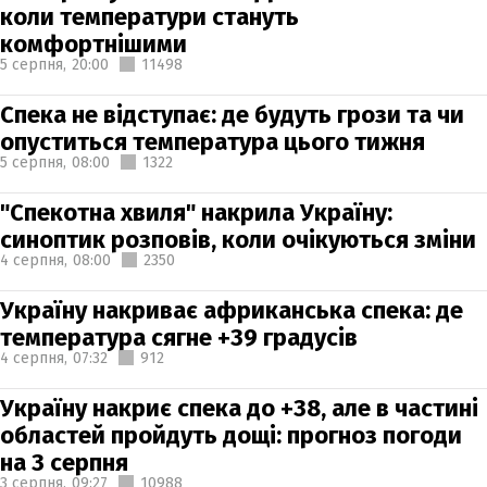
коли температури стануть
комфортнішими
5 серпня,
20:00
11498
Спека не відступає: де будуть грози та чи
опуститься температура цього тижня
5 серпня,
08:00
1322
"Спекотна хвиля" накрила Україну:
синоптик розповів, коли очікуються зміни
4 серпня,
08:00
2350
Україну накриває африканська спека: де
температура сягне +39 градусів
4 серпня,
07:32
912
Україну накриє спека до +38, але в частині
областей пройдуть дощі: прогноз погоди
на 3 серпня
3 серпня,
09:27
10988