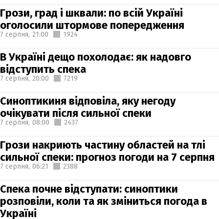
Грози, град і шквали: по всій Україні
оголосили штормове попередження
7 серпня,
21:00
1924
В Україні дещо похолодає: як надовго
відступить спека
7 серпня,
20:00
7219
Синоптикиня відповіла, яку негоду
очікувати після сильної спеки
7 серпня,
08:00
2437
Грози накриють частину областей на тлі
сильної спеки: прогноз погоди на 7 серпня
7 серпня,
06:21
2388
Спека почне відступати: синоптики
розповіли, коли та як зміниться погода в
Україні