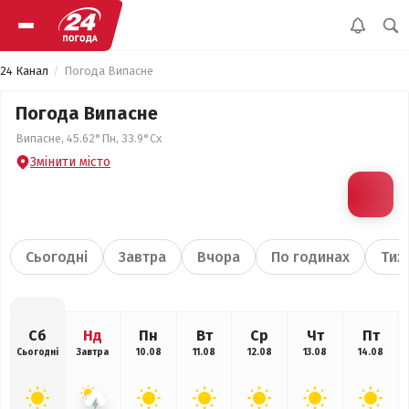
24 Канал
Погода Випасне
Погода Випасне
Випасне, 45.62°Пн, 33.9°Сх
Змінити місто
Сьогодні
Завтра
Вчора
По годинах
Тиж
Сб
Нд
Пн
Вт
Ср
Чт
Пт
Сьогодні
Завтра
10.08
11.08
12.08
13.08
14.08