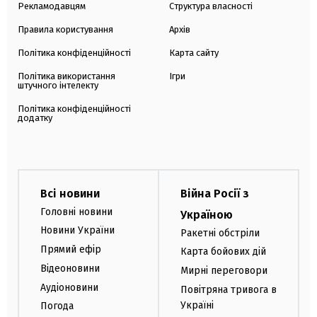
Рекламодавцям
Структура власності
Правила користування
Архів
Політика конфіденційності
Карта сайту
Політика використання
Ігри
штучного інтелекту
Політика конфіденційності
додатку
Всі новини
Війна Росії з
Головні новини
Україною
Новини України
Ракетні обстріли
Прямий ефір
Карта бойових дій
Відеоновини
Мирні переговори
Аудіоновини
Повітряна тривога в
Україні
Погода