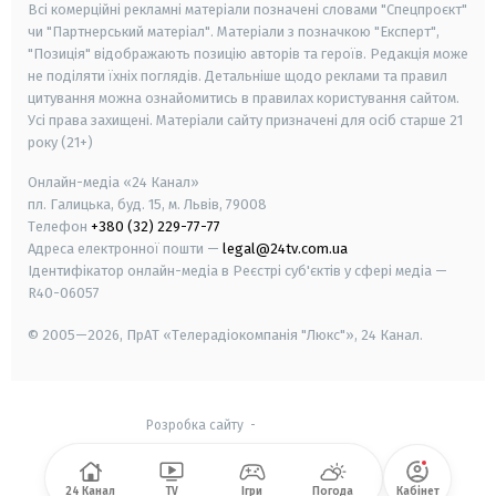
Всі комерційні рекламні матеріали позначені словами "Спецпроєкт"
чи "Партнерський матеріал". Матеріали з позначкою "Експерт",
"Позиція" відображають позицію авторів та героїв. Редакція може
не поділяти їхніх поглядів. Детальніше щодо реклами та правил
цитування можна ознайомитись в правилах користування сайтом.
Усі права захищені.
Матеріали сайту призначені для осіб старше
21
року (21+)
Онлайн-медіа «24 Канал»
пл. Галицька, буд. 15, м. Львів, 79008
Телефон
+380 (32) 229-77-77
Адреса електронної пошти —
legal@24tv.com.ua
Ідентифікатор онлайн-медіа в Реєстрі суб'єктів у сфері медіа —
R40-06057
© 2005—2026,
ПрАТ «Телерадіокомпанія "Люкс"», 24 Канал.
Розробка сайту
-
24 Канал
TV
Ігри
Погода
Кабінет