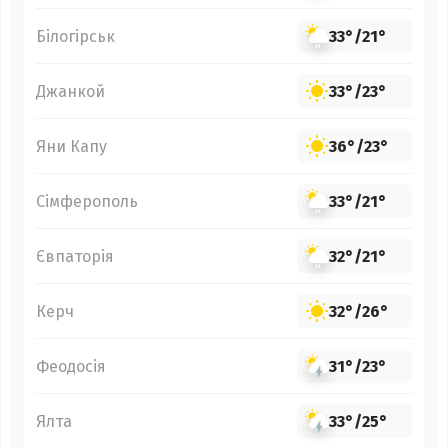
Білогірськ
33°
/
21°
Джанкой
33°
/
23°
Яни Капу
36°
/
23°
Сімферополь
33°
/
21°
Євпаторія
32°
/
21°
Керч
32°
/
26°
Феодосія
31°
/
23°
Ялта
33°
/
25°