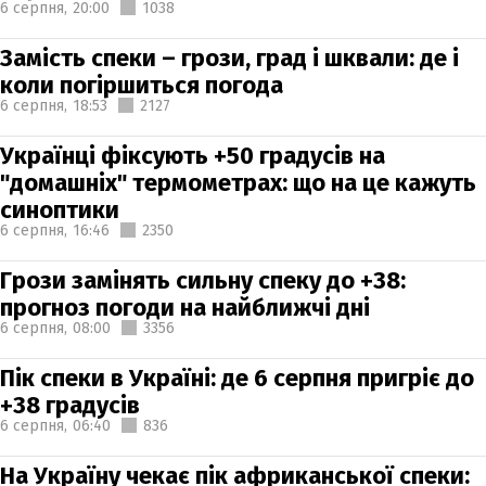
6 серпня,
20:00
1038
Замість спеки – грози, град і шквали: де і
коли погіршиться погода
6 серпня,
18:53
2127
Українці фіксують +50 градусів на
"домашніх" термометрах: що на це кажуть
синоптики
6 серпня,
16:46
2350
Грози замінять сильну спеку до +38:
прогноз погоди на найближчі дні
6 серпня,
08:00
3356
Пік спеки в Україні: де 6 серпня пригріє до
+38 градусів
6 серпня,
06:40
836
На Україну чекає пік африканської спеки: