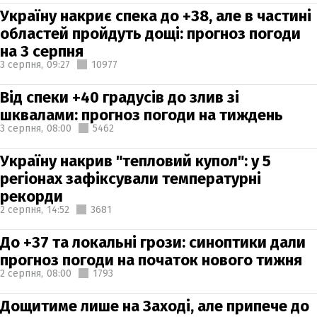
Україну накриє спека до +38, але в частині
областей пройдуть дощі: прогноз погоди
на 3 серпня
3 серпня,
09:27
10977
Від спеки +40 градусів до злив зі
шквалами: прогноз погоди на тиждень
3 серпня,
08:00
5462
Україну накрив "тепловий купол": у 5
регіонах зафіксували температурні
рекорди
2 серпня,
14:52
3681
До +37 та локальні грози: синоптики дали
прогноз погоди на початок нового тижня
2 серпня,
08:00
1793
Дощитиме лише на Заході, але припече до