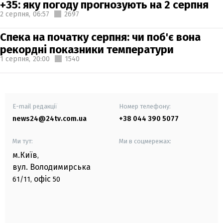
+35: яку погоду прогнозують на 2 серпня
2 серпня,
06:57
2697
Спека на початку серпня: чи поб'є вона
рекордні показники температури
1 серпня,
20:00
1540
E-mail редакції
Номер телефону:
news24@24tv.com.ua
+38 044 390 5077
Ми тут:
Ми в соцмережах:
м.Київ
,
вул. Володимирська
офіс
61/11,
50