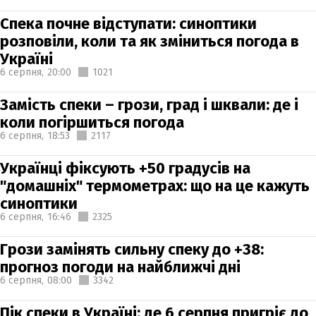
Спека почне відступати: синоптики
розповіли, коли та як зміниться погода в
Україні
6 серпня,
20:00
1021
Замість спеки – грози, град і шквали: де і
коли погіршиться погода
6 серпня,
18:53
2117
Українці фіксують +50 градусів на
"домашніх" термометрах: що на це кажуть
синоптики
6 серпня,
16:46
2325
Грози замінять сильну спеку до +38:
прогноз погоди на найближчі дні
6 серпня,
08:00
3342
Пік спеки в Україні: де 6 серпня пригріє до