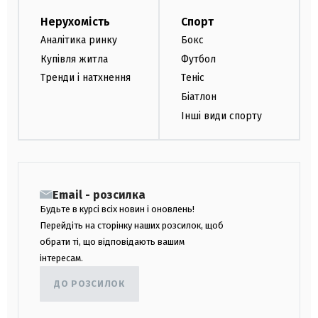
Нерухомість
Спорт
Аналітика ринку
Бокс
Купівля житла
Футбол
Тренди і натхнення
Теніс
Біатлон
Інші види спорту
Email - розсилка
Будьте в курсі всіх новин і оновлень!
Перейдіть на сторінку наших розсилок, щоб
обрати ті, що відповідають вашим
інтересам.
ДО РОЗСИЛОК