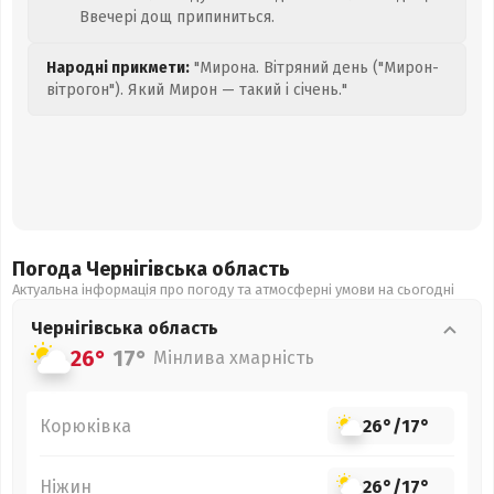
Ввечері дощ припиниться.
Народні прикмети:
"Мирона. Вітряний день ("Мирон-
вітрогон"). Який Мирон — такий і січень."
Погода Чернігівська
область
Актуальна інформація про погоду та атмосферні умови на сьогодні
Чернігівська
область
26°
17°
Мінлива хмарність
Корюківка
26°
/
17°
Ніжин
26°
/
17°