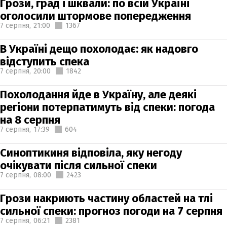
Грози, град і шквали: по всій Україні
оголосили штормове попередження
7 серпня,
21:00
1367
В Україні дещо похолодає: як надовго
відступить спека
7 серпня,
20:00
1842
Похолодання йде в Україну, але деякі
регіони потерпатимуть від спеки: погода
на 8 серпня
7 серпня,
17:39
604
Синоптикиня відповіла, яку негоду
очікувати після сильної спеки
7 серпня,
08:00
2423
Грози накриють частину областей на тлі
сильної спеки: прогноз погоди на 7 серпня
7 серпня,
06:21
2381