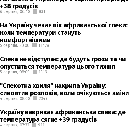
+38 градусів
6 серпня,
06:40
831
На Україну чекає пік африканської спеки:
коли температури стануть
комфортнішими
5 серпня,
20:00
11478
Спека не відступає: де будуть грози та чи
опуститься температура цього тижня
5 серпня,
08:00
1319
"Спекотна хвиля" накрила Україну:
синоптик розповів, коли очікуються зміни
4 серпня,
08:00
2349
Україну накриває африканська спека: де
температура сягне +39 градусів
4 серпня,
07:32
911