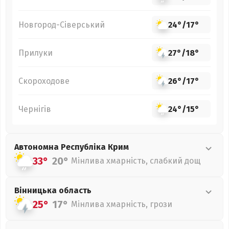
Новгород-Сіверський
24°
/
17°
Прилуки
27°
/
18°
Скороходове
26°
/
17°
Чернігів
24°
/
15°
Автономна Республіка Крим
33°
20°
Мінлива хмарність, слабкий дощ
Вінницька
область
25°
17°
Мінлива хмарність, грози