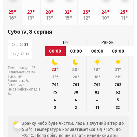
25°
27°
28°
32°
25°
24°
25°
16°
13°
13°
15°
12°
10°
11°
Субота, 8 серпня
Ніч
Ранок
Схід:
05:31
00:00
03:00
06:00
09:00
1
Захід:
20:31
Температура С°
23°
20°
18°
21°
Відчувається як
Тиск, мм
23°
20°
18°
21°
Вологість, %
761
761
762
762
Вітер, м/с
Ймовірність опадів,
75
80
82
62
%
4
4
4
5
2
2
11
32
Зранку небо буде чистим, ледь відчутний вітер до
5 м/с. Температура коливатиметься від +16°C до
+25°C. Після обіду почне падати невеликий дощ.