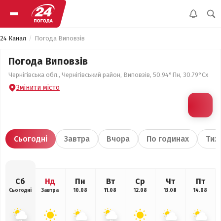
24 Канал
Погода Виповзів
Погода Виповзів
Чернігівська обл., Чернігівський район, Виповзів, 50.94°Пн, 30.79°Сх
Змінити місто
Сьогодні
Завтра
Вчора
По годинах
Тиж
Сб
Нд
Пн
Вт
Ср
Чт
Пт
Сьогодні
Завтра
10.08
11.08
12.08
13.08
14.08