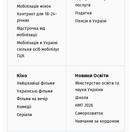
послуги
Мобілізація жінок
Податки
Контракт для 18-24-
річних
Пенсія в Україні
Відстрочка від
мобілізації
Мобілізація в Україні:
скільки осіб мобілізує
ТЦК
Кіно
Новини Освіти
Найцікавіші фільми
Міністерство освіти та
науки України
Українські фільми
Школа
Фільми на вечір
НМТ 2026
Комедії
Саморозвиток
Серіали
Навчання за кордоном