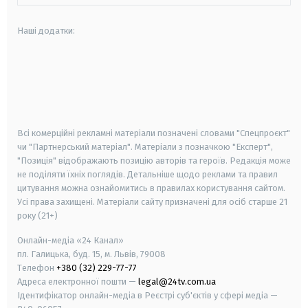
Наші додатки:
android
apple
smart tv
samsung smart tv
Всі комерційні рекламні матеріали позначені словами "Спецпроєкт"
чи "Партнерський матеріал". Матеріали з позначкою "Експерт",
"Позиція" відображають позицію авторів та героїв. Редакція може
не поділяти їхніх поглядів. Детальніше щодо реклами та правил
цитування можна ознайомитись в правилах користування сайтом.
Усі права захищені.
Матеріали сайту призначені для осіб старше
21
року (21+)
Онлайн-медіа «24 Канал»
пл. Галицька, буд. 15, м. Львів, 79008
Телефон
+380 (32) 229-77-77
Адреса електронної пошти —
legal@24tv.com.ua
Ідентифікатор онлайн-медіа в Реєстрі суб'єктів у сфері медіа —