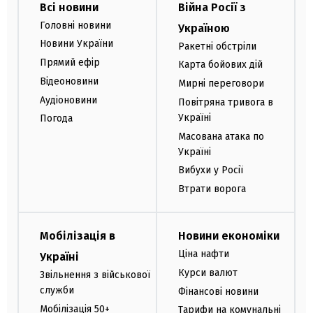
Всі новини
Війна Росії з
Головні новини
Україною
Новини України
Ракетні обстріли
Прямий ефір
Карта бойових дій
Відеоновини
Мирні переговори
Аудіоновини
Повітряна тривога в
Україні
Погода
Масована атака по
Україні
Вибухи у Росії
Втрати ворога
Мобілізація в
Новини економіки
Ціна нафти
Україні
Курси валют
Звільнення з військової
служби
Фінансові новини
Мобілізація 50+
Тарифи на комунальні