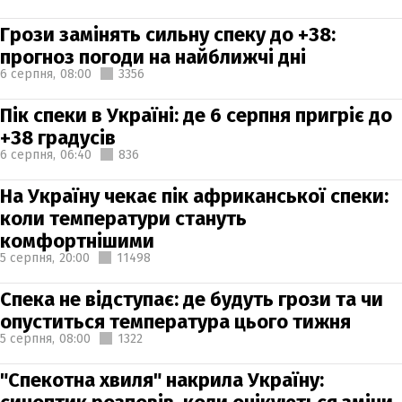
Грози замінять сильну спеку до +38:
прогноз погоди на найближчі дні
6 серпня,
08:00
3356
Пік спеки в Україні: де 6 серпня пригріє до
+38 градусів
6 серпня,
06:40
836
На Україну чекає пік африканської спеки:
коли температури стануть
комфортнішими
5 серпня,
20:00
11498
Спека не відступає: де будуть грози та чи
опуститься температура цього тижня
5 серпня,
08:00
1322
"Спекотна хвиля" накрила Україну: