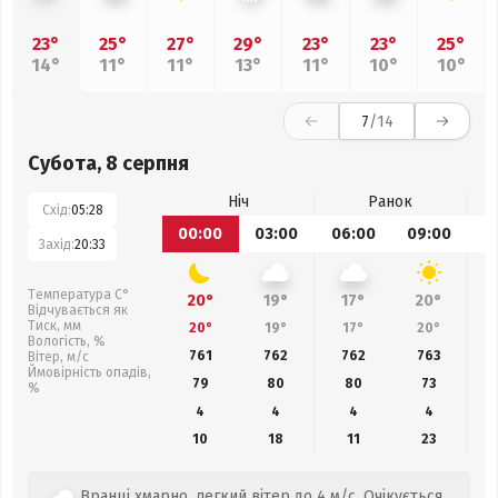
23°
25°
27°
29°
23°
23°
25°
14°
11°
11°
13°
11°
10°
10°
7
/14
Субота, 8 серпня
Ніч
Ранок
Схід:
05:28
00:00
03:00
06:00
09:00
1
Захід:
20:33
Температура С°
20°
19°
17°
20°
Відчувається як
Тиск, мм
20°
19°
17°
20°
Вологість, %
761
762
762
763
Вітер, м/с
Ймовірність опадів,
79
80
80
73
%
4
4
4
4
10
18
11
23
Вранці хмарно, легкий вітер до 4 м/с. Очікується