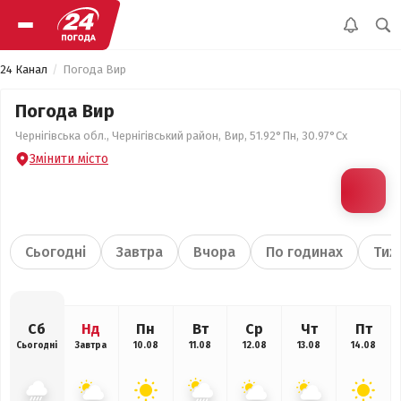
24 Канал
Погода Вир
Погода Вир
Чернігівська обл., Чернігівський район, Вир, 51.92°Пн, 30.97°Сх
Змінити місто
Сьогодні
Завтра
Вчора
По годинах
Тиж
Сб
Нд
Пн
Вт
Ср
Чт
Пт
Сьогодні
Завтра
10.08
11.08
12.08
13.08
14.08