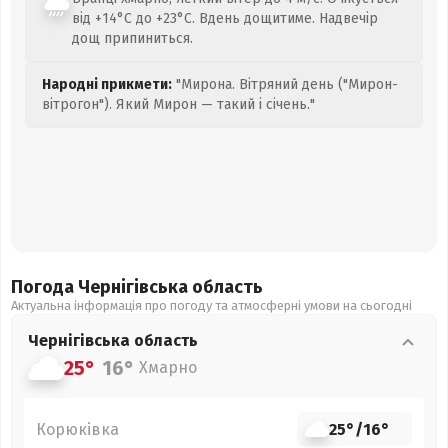
від +14°C до +23°C. Вдень дощитиме. Надвечір
дощ припиниться.
Народні прикмети:
"Мирона. Вітряний день ("Мирон-
вітрогон"). Який Мирон — такий і січень."
Погода Чернігівська
область
Актуальна інформація про погоду та атмосферні умови на сьогодні
Чернігівська
область
25°
16°
Хмарно
Корюківка
25°
/
16°