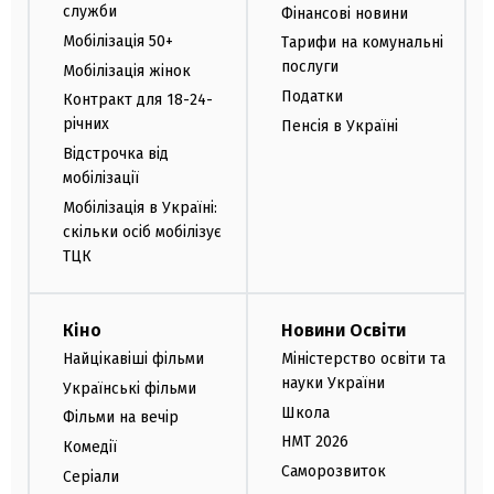
служби
Фінансові новини
Мобілізація 50+
Тарифи на комунальні
послуги
Мобілізація жінок
Податки
Контракт для 18-24-
річних
Пенсія в Україні
Відстрочка від
мобілізації
Мобілізація в Україні:
скільки осіб мобілізує
ТЦК
Кіно
Новини Освіти
Найцікавіші фільми
Міністерство освіти та
науки України
Українські фільми
Школа
Фільми на вечір
НМТ 2026
Комедії
Саморозвиток
Серіали