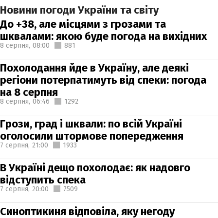
Новини погоди України та світу
До +38, але місцями з грозами та
шквалами: якою буде погода на вихідних
8 серпня,
08:00
881
Похолодання йде в Україну, але деякі
регіони потерпатимуть від спеки: погода
на 8 серпня
8 серпня,
06:46
1292
Грози, град і шквали: по всій Україні
оголосили штормове попередження
7 серпня,
21:00
1933
В Україні дещо похолодає: як надовго
відступить спека
7 серпня,
20:00
7509
Синоптикиня відповіла, яку негоду