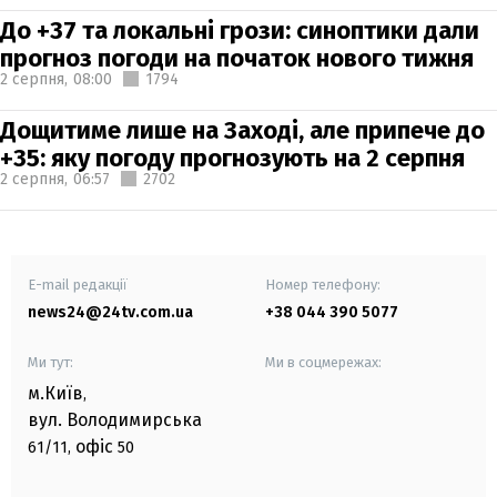
До +37 та локальні грози: синоптики дали
прогноз погоди на початок нового тижня
2 серпня,
08:00
1794
Дощитиме лише на Заході, але припече до
+35: яку погоду прогнозують на 2 серпня
2 серпня,
06:57
2702
E-mail редакції
Номер телефону:
news24@24tv.com.ua
+38 044 390 5077
Ми тут:
Ми в соцмережах:
м.Київ
,
вул. Володимирська
офіс
61/11,
50