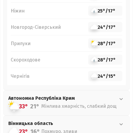
Ніжин
25°
/
17°
Новгород-Сіверський
24°
/
17°
Прилуки
28°
/
17°
Скороходове
28°
/
17°
Чернігів
24°
/
15°
Автономна Республіка Крим
33°
21°
Мінлива хмарність, слабкий дощ
Вінницька
область
23°
16°
Похмуро, зливи