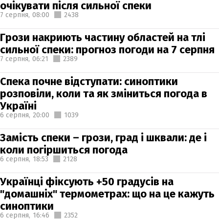
очікувати після сильної спеки
7 серпня,
08:00
2438
Грози накриють частину областей на тлі
сильної спеки: прогноз погоди на 7 серпня
7 серпня,
06:21
2389
Спека почне відступати: синоптики
розповіли, коли та як зміниться погода в
Україні
6 серпня,
20:00
1039
Замість спеки – грози, град і шквали: де і
коли погіршиться погода
6 серпня,
18:53
2128
Українці фіксують +50 градусів на
"домашніх" термометрах: що на це кажуть
синоптики
6 серпня,
16:46
2352