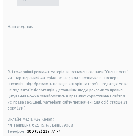
Наші додатки:
android
apple
smart tv
samsung smart tv
Всі комерційні рекламні матеріали позначені словами "Спецпроєкт"
чи "Партнерський матеріал". Матеріали з позначкою "Експерт",
"Позиція" відображають позицію авторів та героїв. Редакція може
не поділяти їхніх поглядів. Детальніше щодо реклами та правил
цитування можна ознайомитись в правилах користування сайтом.
Усі права захищені.
Матеріали сайту призначені для осіб старше
21
року (21+)
Онлайн-медіа «24 Канал»
пл. Галицька, буд. 15, м. Львів, 79008
Телефон
+380 (32) 229-77-77