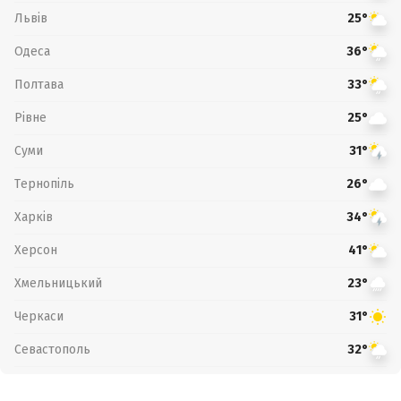
Львів
25°
Одеса
36°
Полтава
33°
Рівне
25°
Суми
31°
Тернопіль
26°
Харків
34°
Херсон
41°
Хмельницький
23°
Черкаси
31°
Севастополь
32°