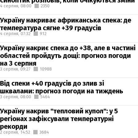
синоптик розповів, коли очікуються зміни
4 серпня,
08:00
2350
Україну накриває африканська спека: де
температура сягне +39 градусів
4 серпня,
07:32
912
Україну накриє спека до +38, але в частині
областей пройдуть дощі: прогноз погоди
на 3 серпня
3 серпня,
09:27
10988
Від спеки +40 градусів до злив зі
шквалами: прогноз погоди на тиждень
3 серпня,
08:00
5464
Україну накрив "тепловий купол": у 5
регіонах зафіксували температурні
рекорди
2 серпня,
14:52
3684