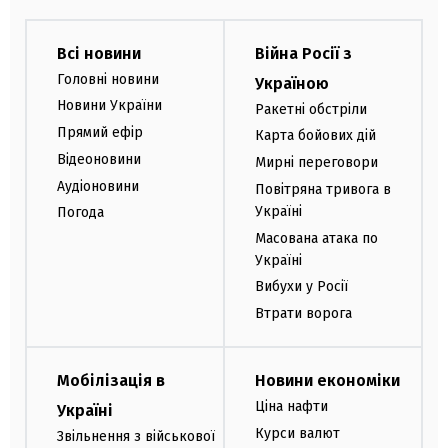
Всі новини
Війна Росії з
Головні новини
Україною
Новини України
Ракетні обстріли
Прямий ефір
Карта бойових дій
Відеоновини
Мирні переговори
Аудіоновини
Повітряна тривога в
Україні
Погода
Масована атака по
Україні
Вибухи у Росії
Втрати ворога
Мобілізація в
Новини економіки
Ціна нафти
Україні
Курси валют
Звільнення з військової