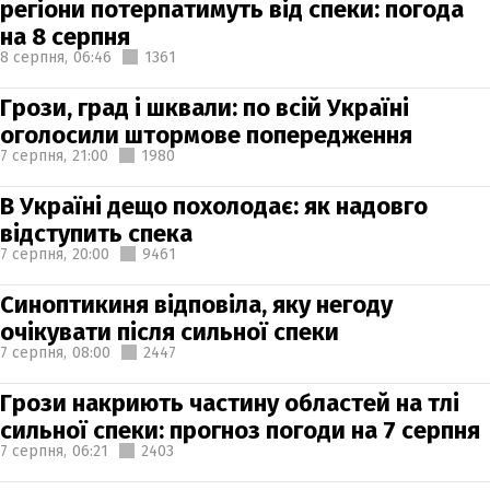
регіони потерпатимуть від спеки: погода
на 8 серпня
8 серпня,
06:46
1361
Грози, град і шквали: по всій Україні
оголосили штормове попередження
7 серпня,
21:00
1980
В Україні дещо похолодає: як надовго
відступить спека
7 серпня,
20:00
9461
Синоптикиня відповіла, яку негоду
очікувати після сильної спеки
7 серпня,
08:00
2447
Грози накриють частину областей на тлі
сильної спеки: прогноз погоди на 7 серпня
7 серпня,
06:21
2403