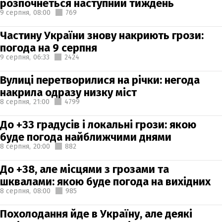
розпочнеться наступний тиждень
9 серпня,
08:00
769
Частину України знову накриють грози:
погода на 9 серпня
9 серпня,
06:33
2424
Вулиці перетворилися на річки: негода
накрила одразу низку міст
8 серпня,
21:00
4799
До +33 градусів і локальні грози: якою
буде погода найближчими днями
8 серпня,
20:00
882
До +38, але місцями з грозами та
шквалами: якою буде погода на вихідних
8 серпня,
08:00
985
Похолодання йде в Україну, але деякі