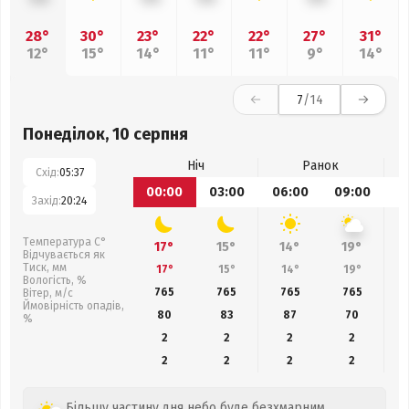
28°
30°
23°
22°
22°
27°
31°
12°
15°
14°
11°
11°
9°
14°
7
/14
Понеділок, 10 серпня
Ніч
Ранок
Схід:
05:37
00:00
03:00
06:00
09:00
1
Захід:
20:24
Температура С°
17°
15°
14°
19°
Відчувається як
Тиск, мм
17°
15°
14°
19°
Вологість, %
765
765
765
765
Вітер, м/с
Ймовірність опадів,
80
83
87
70
%
2
2
2
2
2
2
2
2
Більшу частину дня небо буде безхмарним.