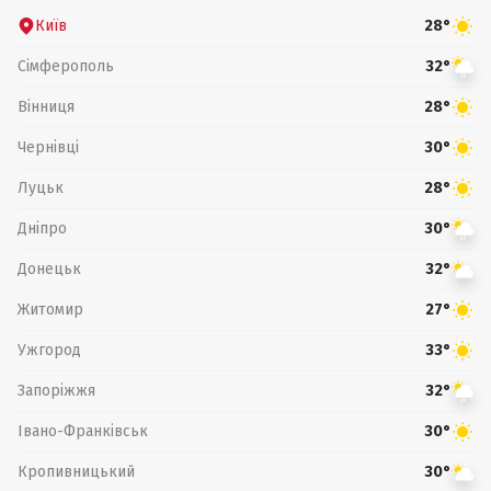
Київ
28°
Сімферополь
32°
Вінниця
28°
Чернівці
30°
Луцьк
28°
Дніпро
30°
Донецьк
32°
Житомир
27°
Ужгород
33°
Запоріжжя
32°
Івано-Франківськ
30°
Кропивницький
30°