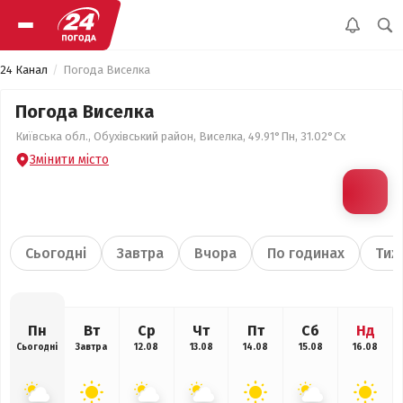
24 Канал
Погода Виселка
Погода Виселка
Київська обл., Обухівський район, Виселка, 49.91°Пн, 31.02°Сх
Змінити місто
Сьогодні
Завтра
Вчора
По годинах
Тиж
Пн
Вт
Ср
Чт
Пт
Сб
Нд
Сьогодні
Завтра
12.08
13.08
14.08
15.08
16.08