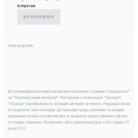
інтересам.
ДО РОЗСИЛОК
Наші додатки:
android
apple
smart tv
samsung smart tv
Всі комерційні рекламні матеріали позначені словами "Спецпроєкт"
чи "Партнерський матеріал". Матеріали з позначкою "Експерт",
"Позиція" відображають позицію авторів та героїв. Редакція може
не поділяти їхніх поглядів. Детальніше щодо реклами та правил
цитування можна ознайомитись в правилах користування сайтом.
Усі права захищені.
Матеріали сайту призначені для осіб старше
21
року (21+)