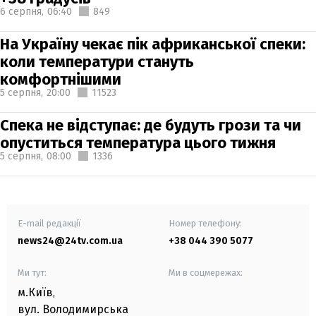
6 серпня,
06:40
849
На Україну чекає пік африканської спеки:
коли температури стануть
комфортнішими
5 серпня,
20:00
11523
Спека не відступає: де будуть грози та чи
опуститься температура цього тижня
5 серпня,
08:00
1336
E-mail редакції
Номер телефону:
news24@24tv.com.ua
+38 044 390 5077
Ми тут:
Ми в соцмережах:
м.Київ
,
вул. Володимирська