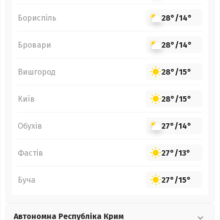
Бориспіль
28°
/
14°
Бровари
28°
/
14°
Вишгород
28°
/
15°
Київ
28°
/
15°
Обухів
27°
/
14°
Фастів
27°
/
13°
Буча
27°
/
15°
Автономна Республіка Крим