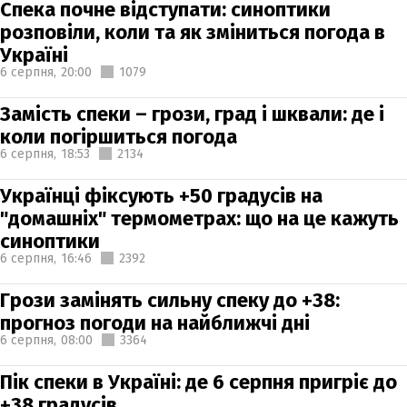
Спека почне відступати: синоптики
розповіли, коли та як зміниться погода в
Україні
6 серпня,
20:00
1079
Замість спеки – грози, град і шквали: де і
коли погіршиться погода
6 серпня,
18:53
2134
Українці фіксують +50 градусів на
"домашніх" термометрах: що на це кажуть
синоптики
6 серпня,
16:46
2392
Грози замінять сильну спеку до +38:
прогноз погоди на найближчі дні
6 серпня,
08:00
3364
Пік спеки в Україні: де 6 серпня пригріє до
+38 градусів