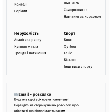
НМТ 2026
Комедії
Саморозвиток
Серіали
Навчання за кордоном
Нерухомість
Спорт
Аналітика ринку
Бокс
Купівля житла
Футбол
Тренди і натхнення
Теніс
Біатлон
Інші види спорту
Email - розсилка
Будьте в курсі всіх новин і оновлень!
Перейдіть на сторінку наших розсилок, щоб
обрати ті, що відповідають вашим