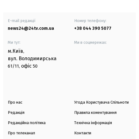
E-mail редакції
Номер телефону:
news24@24tv.com.ua
+38 044 390 5077
Ми тут:
Ми в соцмережах:
м.Київ
,
вул. Володимирська
офіс
61/11,
50
Про нас
Угода Користувача Спільноти
Редакція
Правила коментування
Редакційна політика
Технічна інформація
Про телеканал
Контакти