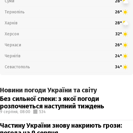
Суми
28°
Тернопіль
26°
Харків
28°
Херсон
32°
Черкаси
26°
Чернігів
24°
Севастополь
34°
Новини погоди України та світу
Без сильної спеки: з якої погоди
розпочнеться наступний тиждень
9 серпня,
08:00
534
Частину України знову накриють грози:
погода на 9 серпня