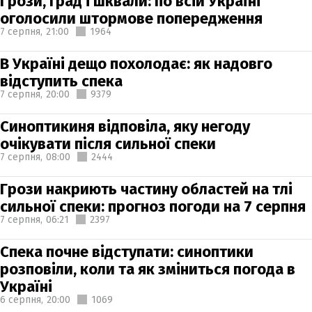
Грози, град і шквали: по всій Україні
оголосили штормове попередження
7 серпня,
21:00
1964
В Україні дещо похолодає: як надовго
відступить спека
7 серпня,
20:00
9379
Синоптикиня відповіла, яку негоду
очікувати після сильної спеки
7 серпня,
08:00
2444
Грози накриють частину областей на тлі
сильної спеки: прогноз погоди на 7 серпня
7 серпня,
06:21
2397
Спека почне відступати: синоптики
розповіли, коли та як зміниться погода в
Україні
6 серпня,
20:00
1069