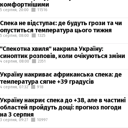
комфортнішими
5 серпня,
20:00
11516
Спека не відступає: де будуть грози та чи
опуститься температура цього тижня
5 серпня,
08:00
1325
"Спекотна хвиля" накрила Україну:
синоптик розповів, коли очікуються зміни
4 серпня,
08:00
2351
Україну накриває африканська спека: де
температура сягне +39 градусів
4 серпня,
07:32
918
Україну накриє спека до +38, але в частині
областей пройдуть дощі: прогноз погоди
на 3 серпня
3 серпня,
09:27
10997