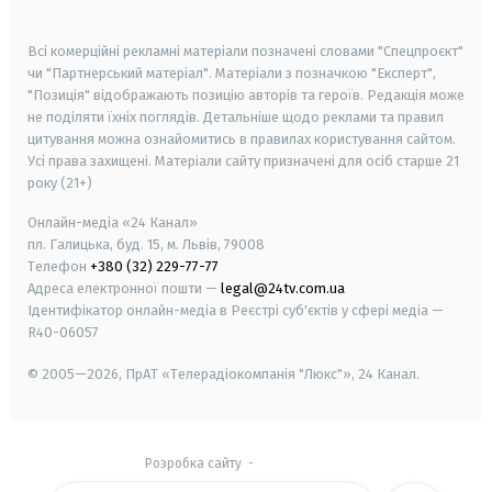
smart tv
samsung smart tv
Всі комерційні рекламні матеріали позначені словами "Спецпроєкт"
чи "Партнерський матеріал". Матеріали з позначкою "Експерт",
"Позиція" відображають позицію авторів та героїв. Редакція може
не поділяти їхніх поглядів. Детальніше щодо реклами та правил
цитування можна ознайомитись в правилах користування сайтом.
Усі права захищені.
Матеріали сайту призначені для осіб старше
21
року (21+)
Онлайн-медіа «24 Канал»
пл. Галицька, буд. 15, м. Львів, 79008
Телефон
+380 (32) 229-77-77
Адреса електронної пошти —
legal@24tv.com.ua
Ідентифікатор онлайн-медіа в Реєстрі суб'єктів у сфері медіа —
R40-06057
© 2005—2026,
ПрАТ «Телерадіокомпанія "Люкс"», 24 Канал.
Розробка сайту
-