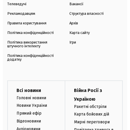
Телеведучі
Вакансії
Рекламодавцям
Структура власності
Правила користування
Архів
Політика конфіденційності
Карта сайту
Політика використання
Ігри
штучного інтелекту
Політика конфіденційності
додатку
Всі новини
Війна Росії з
Головні новини
Україною
Новини України
Ракетні обстріли
Прямий ефір
Карта бойових дій
Відеоновини
Мирні переговори
Аудіоновини
Повітряна тривога в