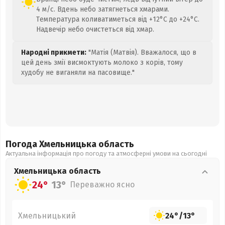
4 м/с. Вдень небо затягнеться хмарами.
Температура коливатиметься від +12°C до +24°C.
Надвечір небо очистеться від хмар.
Народні прикмети:
"Матія (Матвія). Вважалося, що в
цей день змії висмоктують молоко з корів, тому
худобу не виганяли на пасовище."
Погода Хмельницька
область
Актуальна інформація про погоду та атмосферні умови на сьогодні
Хмельницька
область
24°
13°
Переважно ясно
Хмельницький
24°
/
13°