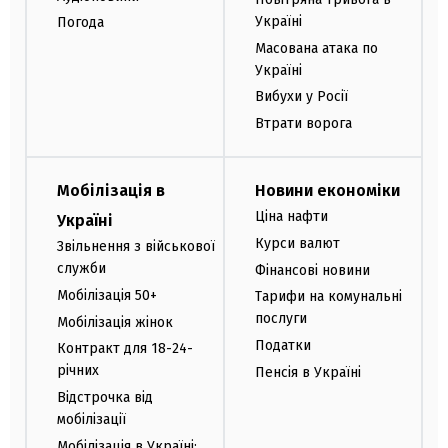
Україні
Погода
Масована атака по
Україні
Вибухи у Росії
Втрати ворога
Мобілізація в
Новини економіки
Ціна нафти
Україні
Курси валют
Звільнення з військової
служби
Фінансові новини
Мобілізація 50+
Тарифи на комунальні
послуги
Мобілізація жінок
Податки
Контракт для 18-24-
річних
Пенсія в Україні
Відстрочка від
мобілізації
Мобілізація в Україні: