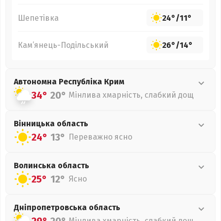
Шепетівка
24°
/
11°
Кам’янець-Подільський
26°
/
14°
Автономна Республіка Крим
34°
20°
Мінлива хмарність, слабкий дощ
Вінницька
область
24°
13°
Переважно ясно
Волинська
область
25°
12°
Ясно
Дніпропетровська
область
Мінлива хмарність, слабкий дощ