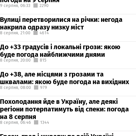
9 серпня,
06:33
2290
Вулиці перетворилися на річки: негода
накрила одразу низку міст
8 серпня,
21:00
4614
До +33 градусів і локальні грози: якою
буде погода найближчими днями
8 серпня,
20:00
815
До +38, але місцями з грозами та
шквалами: якою буде погода на вихідних
8 серпня,
08:00
979
Похолодання йде в Україну, але деякі
регіони потерпатимуть від спеки: погода
на 8 серпня
8 серпня,
06:46
1344