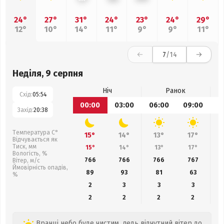
24°
27°
31°
24°
23°
24°
29°
12°
10°
14°
11°
9°
9°
11°
7
/14
Неділя, 9 серпня
Ніч
Ранок
Схід:
05:54
00:00
03:00
06:00
09:00
1
Захід:
20:38
Температура С°
15°
14°
13°
17°
Відчувається як
Тиск, мм
15°
14°
13°
17°
Вологість, %
766
766
766
767
Вітер, м/с
Ймовірність опадів,
89
93
81
63
%
2
3
3
3
2
2
2
2
Вранці небо буде чистим, ледь відчутний вітер до