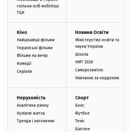
скільки осіб мобілізує
ТЦК
Кіно
Новини Освіти
Найцікавіші фільми
Міністерство освіти та
науки України
Українські фільми
Школа
Фільми на вечір
НМТ 2026
Комедії
Саморозвиток
Серіали
Навчання за кордоном
Нерухомість
Спорт
Аналітика ринку
Бокс
Купівля житла
Футбол
Тренди і натхнення
Теніс
Біатлон