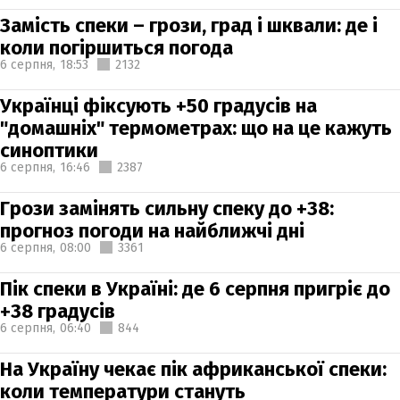
Замість спеки – грози, град і шквали: де і
коли погіршиться погода
6 серпня,
18:53
2132
Українці фіксують +50 градусів на
"домашніх" термометрах: що на це кажуть
синоптики
6 серпня,
16:46
2387
Грози замінять сильну спеку до +38:
прогноз погоди на найближчі дні
6 серпня,
08:00
3361
Пік спеки в Україні: де 6 серпня пригріє до
+38 градусів
6 серпня,
06:40
844
На Україну чекає пік африканської спеки:
коли температури стануть