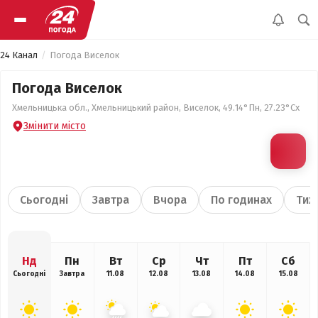
24 Канал
Погода Виселок
Погода Виселок
Хмельницька обл., Хмельницький район, Виселок, 49.14°Пн, 27.23°Сх
Змінити місто
Сьогодні
Завтра
Вчора
По годинах
Тиж
Нд
Пн
Вт
Ср
Чт
Пт
Сб
Сьогодні
Завтра
11.08
12.08
13.08
14.08
15.08