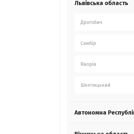
Львівська
область
Дрогобич
Самбір
Яворів
Шептицький
Автономна Республі