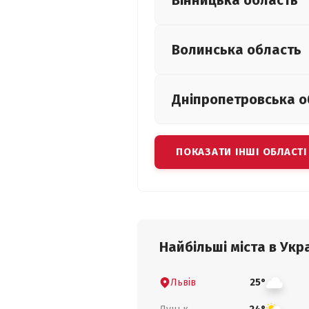
Вінницька
область
Волинська
область
Дніпропетровська
о
ПОКАЗАТИ ІНШІ ОБЛАСТІ
Найбільші міста в Укра
Львів
25°