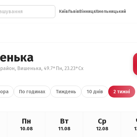
Київ
Львів
Вінниця
Хмельницький
енька
 район, Вишенька, 49.7°Пн, 23.23°Сх
ора
По годинах
Тиждень
10 днів
2 тижні
Пн
Вт
Ср
10.08
11.08
12.08
1