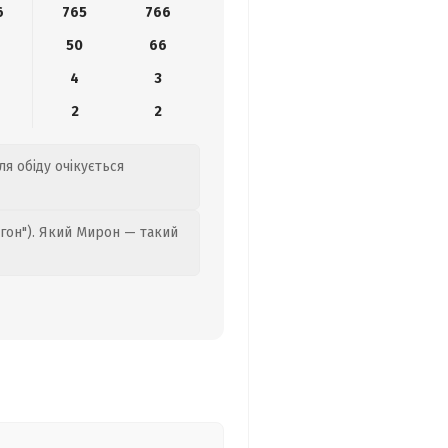
6
765
766
50
66
4
3
2
2
ля обіду очікується
гон"). Який Мирон — такий