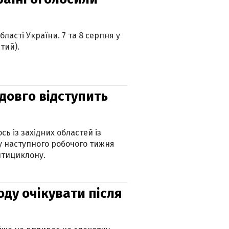
ласті України. 7 та 8 серпня у
тий).
адовго відступить
ь із західних областей із
 наступного робочого тижня
нтициклону.
оду очікувати після