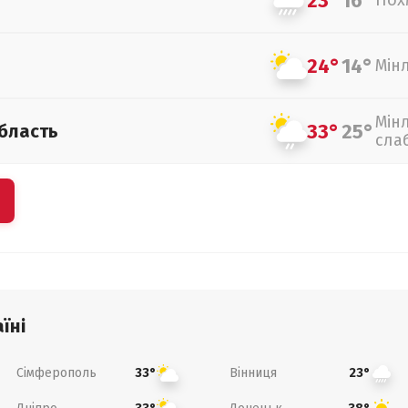
23°
16°
Пох
24°
14°
Мін
Мін
33°
25°
бласть
сла
їні
Сімферополь
Вінниця
33°
23°