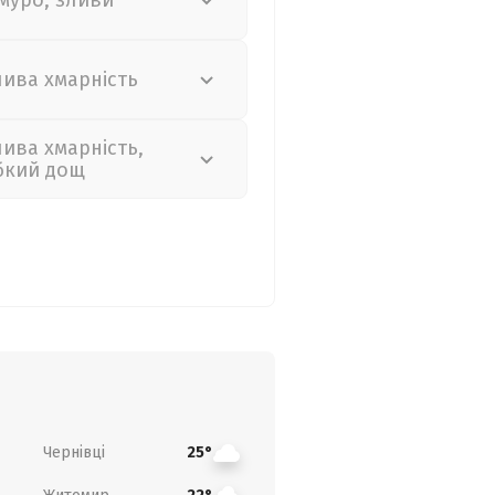
муро, зливи
лива хмарність
лива хмарність,
бкий дощ
Чернівці
25°