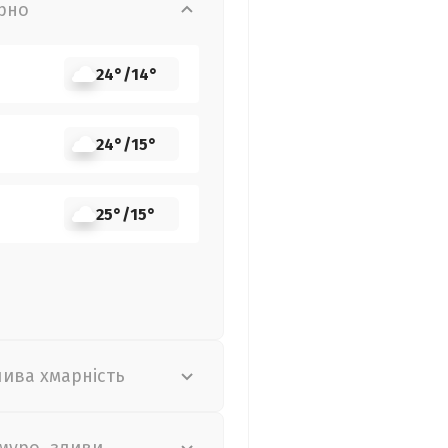
рно
24°
/
14°
24°
/
15°
25°
/
15°
лива хмарність