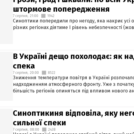
штормове попередження
7 серпня,
21:00
1942
Синоптики попередили про негоду, яка накриє усі об
різних регіонах діятиме І рівень небезпечності (жов
В Україні дещо похолодає: як н
спека
7 серпня,
20:00
8522
Зниження температури повітря в Україні розпочалос
надходженням атмосферного фронту. Уже з початку
більшість регіонів опиняться під впливом нового а
Синоптикиня відповіла, яку нег
сильної спеки
7 серпня,
08:00
2438