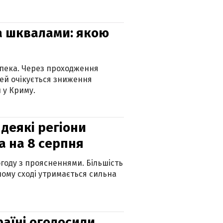
та шквалами: якою
спека. Через проходження
ей очікується зниження
 у Криму.
 деякі регіони
а на 8 серпня
огоду з проясненнями. Більшість
ному сході утримається сильна
країні оголосили