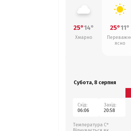
25°
14°
25°
11°
Хмарно
Переважн
ясно
Субота, 8 серпня
Схід:
Захід:
06:06
20:58
Температура С°
Відчувається як