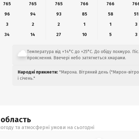
765
765
765
766
766
76
96
94
93
85
58
51
3
2
2
1
1
3
34
14
27
10
5
3
Температура від +14°C до +25°C. До обіду похмуро. Піс
прояснення. Ввечері небо затягнеться хмарами.
Народні прикмети:
"Мирона. Вітряний день ("Мирон-вітро
і січень."
а
область
огоду та атмосферні умови на сьогодні