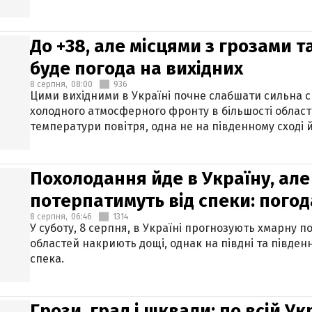
До +38, але місцями з грозами 
буде погода на вихідних
8 серпня,
08:00
936
Цими вихідними в Україні почне слабшати сильна 
холодного атмосферного фронту в більшості област
температури повітря, одна не на південному сході й
Похолодання йде в Україну, але
потерпатимуть від спеки: погод
8 серпня,
06:46
1314
У суботу, 8 серпня, в Україні прогнозують хмарну п
областей накриють дощі, однак на півдні та півден
спека.
Грози, град і шквали: по всій У