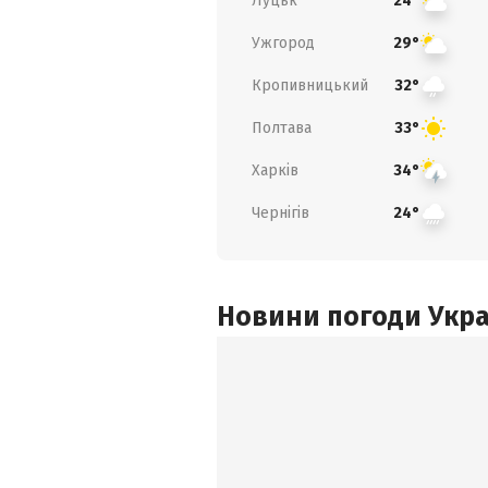
Луцьк
24°
Ужгород
29°
Кропивницький
32°
Полтава
33°
Харків
34°
Чернігів
24°
Новини погоди Украї