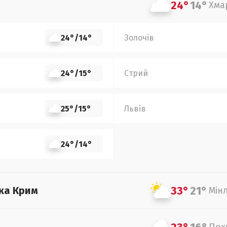
24°
14°
Хма
24°
/
14°
Золочів
24°
/
15°
Стрий
25°
/
15°
Львів
24°
/
14°
33°
21°
ка Крим
Мін