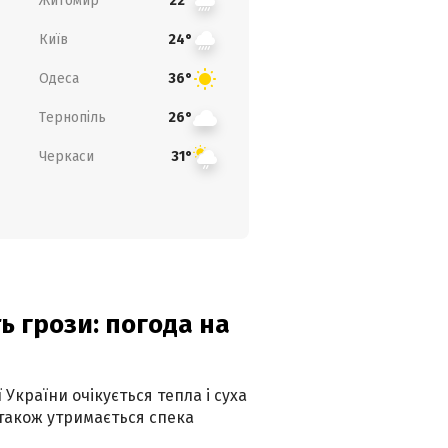
Житомир
22°
Київ
24°
Одеса
36°
Тернопіль
26°
Черкаси
31°
ь грози: погода на
 України очікується тепла і суха
 також утримається спека