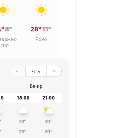
4°
8°
28°
11°
еважно
Ясно
ясно
7
/14
Вечір
00
18:00
21:00
°
23°
20°
°
23°
20°