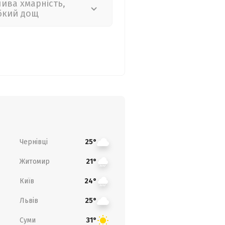
лива хмарність,
бкий дощ
Чернівці
25°
Житомир
21°
Київ
24°
Львів
25°
Суми
31°