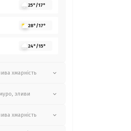
25°
/
17°
28°
/
17°
24°
/
15°
лива хмарність
муро, зливи
лива хмарність