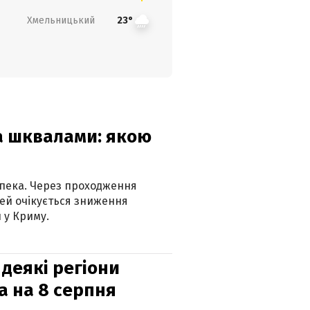
Хмельницький
23°
та шквалами: якою
спека. Через проходження
ей очікується зниження
 у Криму.
 деякі регіони
а на 8 серпня