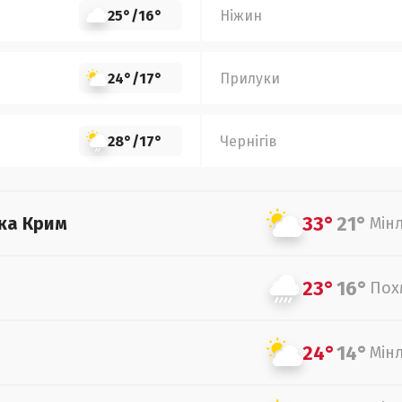
25°
/
16°
Ніжин
24°
/
17°
Прилуки
28°
/
17°
Чернігів
33°
21°
ка Крим
Мін
23°
16°
Пох
24°
14°
Мін