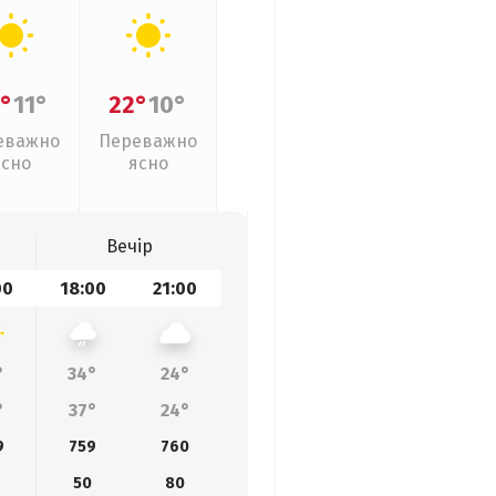
°
11°
22°
10°
еважно
Переважно
ясно
ясно
Вечір
00
18:00
21:00
°
34°
24°
°
37°
24°
9
759
760
50
80