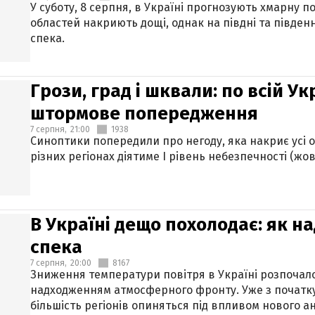
У суботу, 8 серпня, в Україні прогнозують хмарну п
областей накриють дощі, однак на півдні та півден
спека.
Грози, град і шквали: по всій У
штормове попередження
7 серпня,
21:00
1938
Синоптики попередили про негоду, яка накриє усі об
різних регіонах діятиме І рівень небезпечності (жов
В Україні дещо похолодає: як н
спека
7 серпня,
20:00
8167
Зниження температури повітря в Україні розпочалос
надходженням атмосферного фронту. Уже з початку
більшість регіонів опиняться під впливом нового а