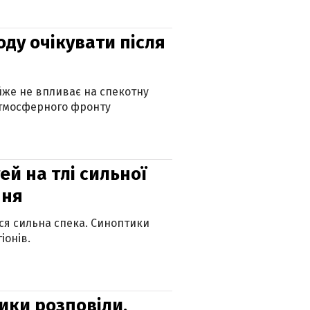
оду очікувати після
айже не впливає на спекотну
атмосферного фронту
й на тлі сильної
пня
ься сильна спека. Синоптики
іонів.
ики розповіли,