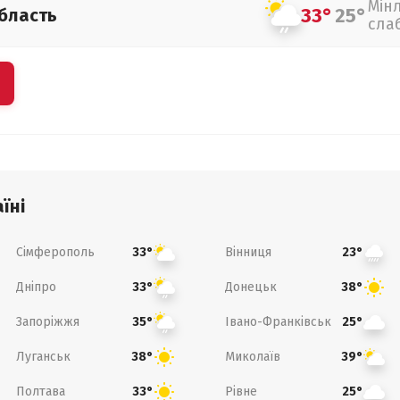
Мін
33°
25°
бласть
сла
їні
Сімферополь
Вінниця
33°
23°
Дніпро
Донецьк
33°
38°
Запоріжжя
Івано-Франківськ
35°
25°
Луганськ
Миколаїв
38°
39°
Полтава
Рівне
33°
25°