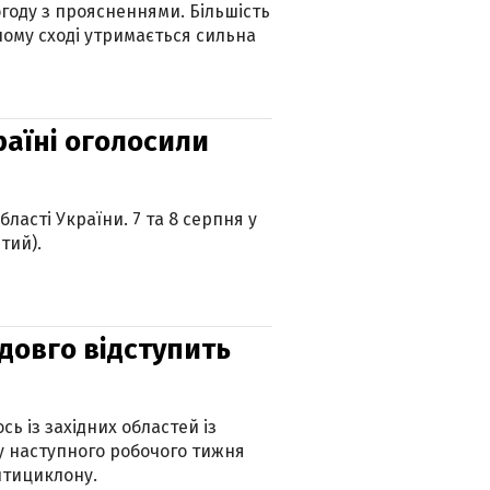
огоду з проясненнями. Більшість
ному сході утримається сильна
країні оголосили
ласті України. 7 та 8 серпня у
тий).
адовго відступить
ь із західних областей із
 наступного робочого тижня
нтициклону.