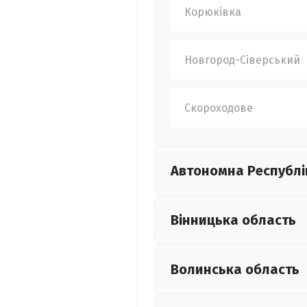
Корюківка
Новгород-Сіверський
Скороходове
Автономна Республі
Вінницька
область
Волинська
область