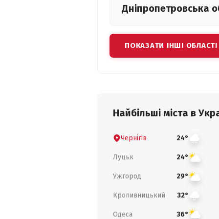
Дніпропетровська
о
ПОКАЗАТИ ІНШІ ОБЛАСТІ
Найбільші міста в Укра
Чернігів
24°
Луцьк
24°
Ужгород
29°
Кропивницький
32°
Одеса
36°