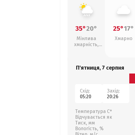
35°
20°
25°
17°
Мінлива
Хмарно
хмарність,
зливи
П'ятниця, 7 серпня
Схід:
Захід:
05:20
20:26
Температура С°
Відчувається як
Тиск, мм
Вологість, %
Вітер, м/с