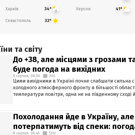
Харків
Херсон
34°
41°
Севастополь
32°
ни та світу
До +38, але місцями з грозами 
буде погода на вихідних
8 серпня,
08:00
930
Цими вихідними в Україні почне слабшати сильна 
холодного атмосферного фронту в більшості област
температури повітря, одна не на південному сході й
Похолодання йде в Україну, але
потерпатимуть від спеки: погод
8 серпня,
06:46
1310