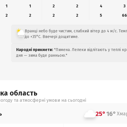
1
1
2
2
4
3
2
2
2
2
5
6
Вранці небо буде чистим, слабкий вітер до 4 м/с. Тем
до +35°C. Ввечері дощитиме.
Народні прикмети:
"Пимена. Лелеки відлітають у теплі кр
дня — зима буде ранньою."
ька
область
огоду та атмосферні умови на сьогодні
25°
16°
ь
Хма