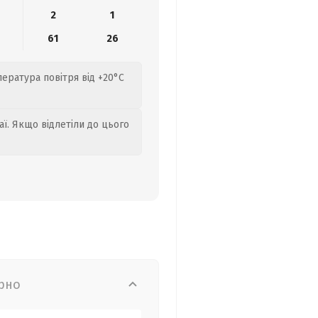
2
1
6
61
26
пература повітря від +20°C
аї. Якщо відлетіли до цього
рно