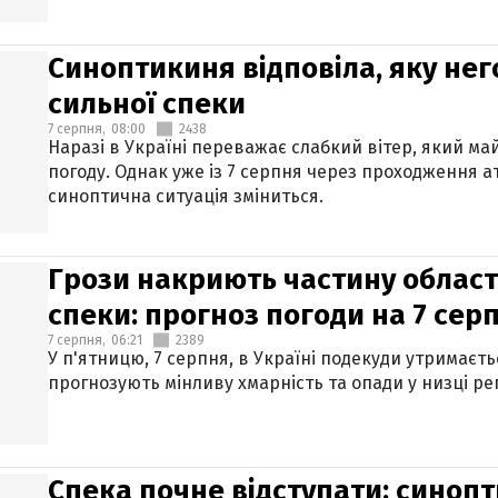
Синоптикиня відповіла, яку нег
сильної спеки
7 серпня,
08:00
2438
Наразі в Україні переважає слабкий вітер, який м
погоду. Однак уже із 7 серпня через проходження 
синоптична ситуація зміниться.
Грози накриють частину областе
спеки: прогноз погоди на 7 сер
7 серпня,
06:21
2389
У п'ятницю, 7 серпня, в Україні подекуди утримаєт
прогнозують мінливу хмарність та опади у низці рег
Спека почне відступати: синопт