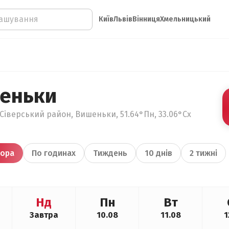
Київ
Львів
Вінниця
Хмельницький
еньки
-Сіверський район, Вишеньки, 51.64°Пн, 33.06°Сх
ора
По годинах
Тиждень
10 днів
2 тижні
Нд
Пн
Вт
Завтра
10.08
11.08
1