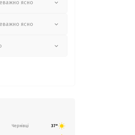
еважно ясно
еважно ясно
о
Чернівці
37°