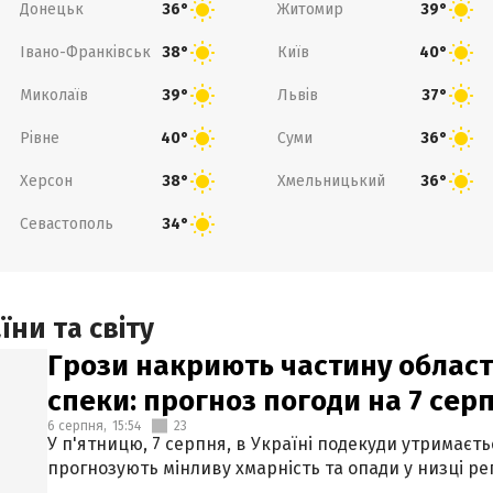
Донецьк
Житомир
36°
39°
Івано-Франківськ
Київ
38°
40°
Миколаїв
Львів
39°
37°
Рівне
Суми
40°
36°
Херсон
Хмельницький
38°
36°
Севастополь
34°
ни та світу
Грози накриють частину областе
спеки: прогноз погоди на 7 сер
6 серпня,
15:54
23
У п'ятницю, 7 серпня, в Україні подекуди утримаєт
прогнозують мінливу хмарність та опади у низці рег