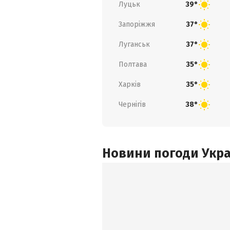
Луцьк
39°
Запоріжжя
37°
Луганськ
37°
Полтава
35°
Харків
35°
Чернігів
38°
Новини погоди Украї