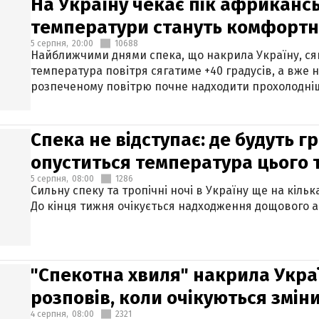
На Україну чекає пік африкансь
температури стануть комфорт
5 серпня,
20:00
10688
Найближчими днями спека, що накрила Україну, сяг
температура повітря сягатиме +40 градусів, а вже 
розпеченому повітрю почне надходити прохолодніш
Спека не відступає: де будуть г
опуститься температура цього
5 серпня,
08:00
1286
Сильну спеку та тропічні ночі в Україну ще на кіль
До кінця тижня очікується надходження дощового 
"Спекотна хвиля" накрила Укра
розповів, коли очікуються змін
4 серпня,
08:00
2321