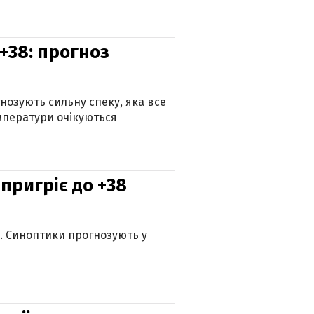
+38: прогноз
гнозують сильну спеку, яка все
мператури очікуються
 пригріє до +38
ю. Синоптики прогнозують у