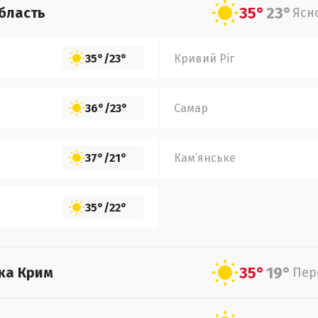
35°
23°
бласть
Ясн
35°
/
23°
Кривий Ріг
36°
/
23°
Самар
37°
/
21°
Кам’янське
35°
/
22°
35°
19°
ка Крим
Пер