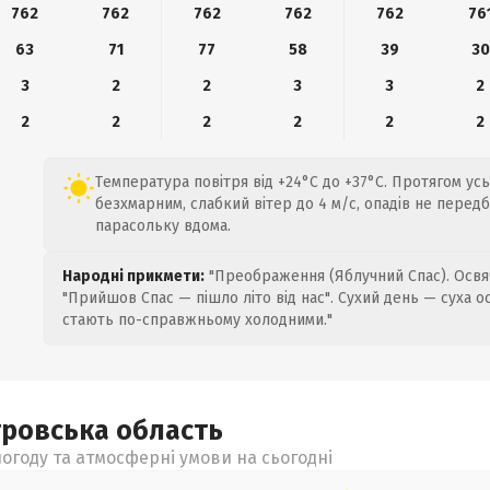
762
762
762
762
762
76
63
71
77
58
39
30
3
2
2
3
3
2
2
2
2
2
2
2
Температура повітря від +24°C до +37°C. Протягом ус
безхмарним, слабкий вітер до 4 м/с, опадів не перед
парасольку вдома.
Народні прикмети:
"Преображення (Яблучний Спас). Освяч
"Прийшов Спас — пішло літо від нас". Сухий день — суха о
стають по-справжньому холодними."
тровська
область
огоду та атмосферні умови на сьогодні