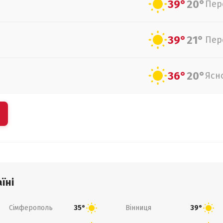
39°
20°
Пер
39°
21°
Пер
36°
20°
Ясн
їні
Сімферополь
Вінниця
35°
39°