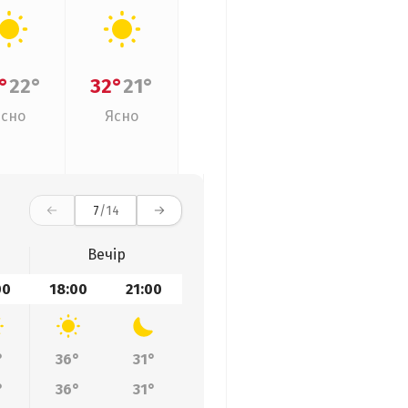
°
22°
32°
21°
Ясно
Ясно
7
/14
Вечір
00
18:00
21:00
°
36°
31°
°
36°
31°