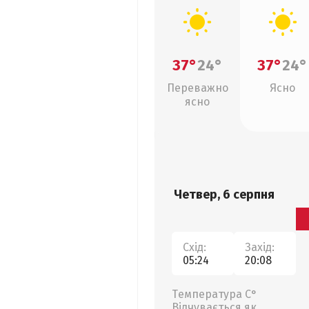
37°
24°
37°
24°
Переважно
Ясно
ясно
Четвер, 6 серпня
Схід:
Захід:
05:24
20:08
Температура С°
Відчувається як