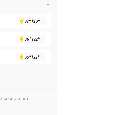
о
37°
/
20°
36°
/
22°
35°
/
22°
еважно ясно