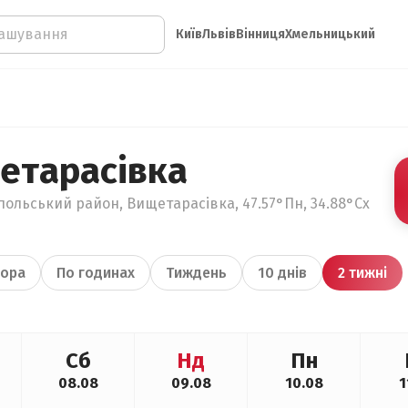
Київ
Львів
Вінниця
Хмельницький
етарасівка
польський район, Вищетарасівка, 47.57°Пн, 34.88°Сх
ора
По годинах
Тиждень
10 днів
2 тижні
Сб
Нд
Пн
08.08
09.08
10.08
1