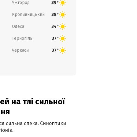
Ужгород
39°
Кропивницький
38°
Одеса
34°
Тернопіль
37°
Черкаси
37°
й на тлі сильної
пня
ься сильна спека. Синоптики
іонів.