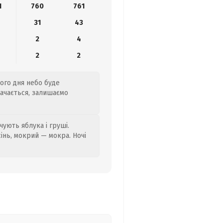
1
760
761
31
43
2
4
2
2
ього дня небо буде
бачається, залишаємо
ують яблука і груші.
сінь, мокрий — мокра. Ночі