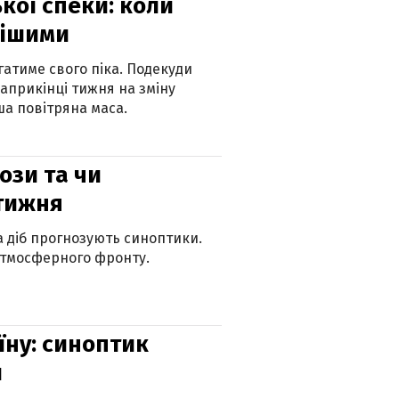
кої спеки: коли
нішими
атиме свого піка. Подекуди
наприкінці тижня на зміну
а повітряна маса.
рози та чи
 тижня
ка діб прогнозують синоптики.
атмосферного фронту.
їну: синоптик
и