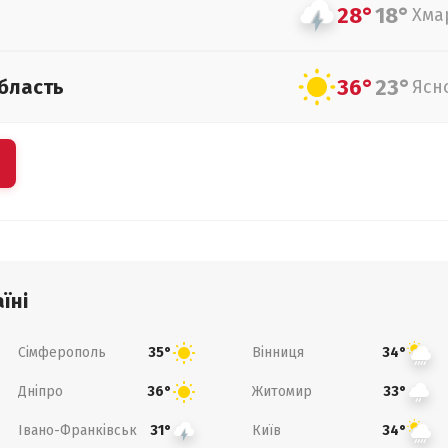
28°
18°
Хма
36°
23°
бласть
Ясн
їні
Сімферополь
Вінниця
35°
34°
Дніпро
Житомир
36°
33°
Івано-Франківськ
Київ
31°
34°