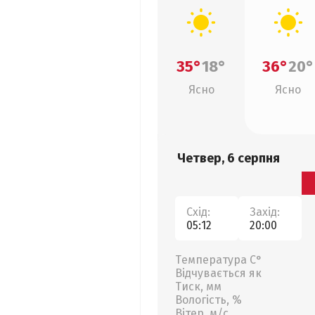
35°
18°
36°
20°
Ясно
Ясно
Четвер, 6 серпня
Схід:
Захід:
05:12
20:00
Температура С°
Відчувається як
Тиск, мм
Вологість, %
Вітер, м/с