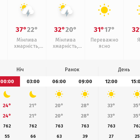
37°
22°
32°
20°
31°
17°
32
Мінлива
Мінлива
Переважно
хмарність,
хмарність,
ясно
грози
грози
Ніч
Ранок
День
00:00
03:00
06:00
09:00
12:00
15:
24°
21°
20°
28°
33°
35
24°
21°
20°
28°
33°
35
762
762
763
763
763
76
55
66
63
39
27
25