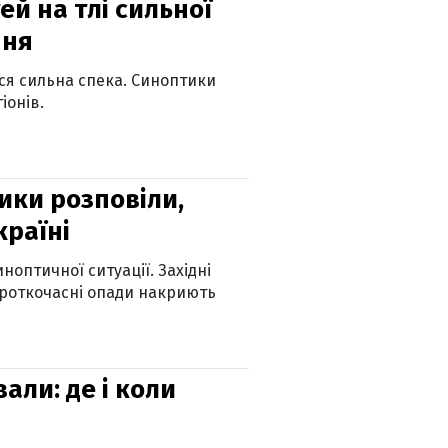
й на тлі сильної
пня
ься сильна спека. Синоптики
іонів.
ики розповіли,
країні
оптичної ситуації. Західні
ороткочасні опади накриють
вали: де і коли