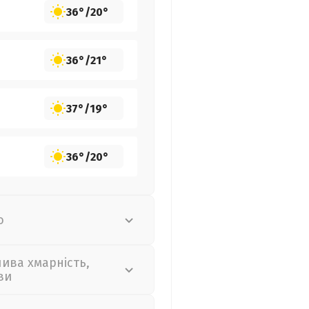
36°
/
20°
36°
/
21°
37°
/
19°
36°
/
20°
о
лива хмарність,
ви