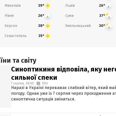
Миколаїв
Львів
39°
26°
Рівне
Суми
26°
37°
Херсон
Хмельницький
38°
30°
Севастополь
35°
ни та світу
Синоптикиня відповіла, яку нег
сильної спеки
7 серпня,
08:00
1953
Наразі в Україні переважає слабкий вітер, який м
погоду. Однак уже із 7 серпня через проходження 
синоптична ситуація зміниться.