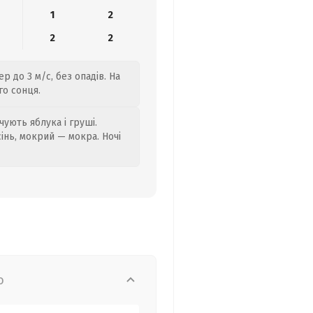
1
2
2
2
р до 3 м/с, без опадів. На
го сонця.
ують яблука і груші.
сінь, мокрий — мокра. Ночі
о