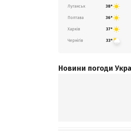
Луганськ
38°
Полтава
36°
Харків
37°
Чернігів
33°
Новини погоди Украї