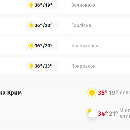
36°
/
19°
Волноваха
36°
/
20°
Горлівка
36°
/
20°
Краматорськ
36°
/
23°
Покровськ
35°
19°
ка Крим
Ясн
Мін
34°
21°
зли