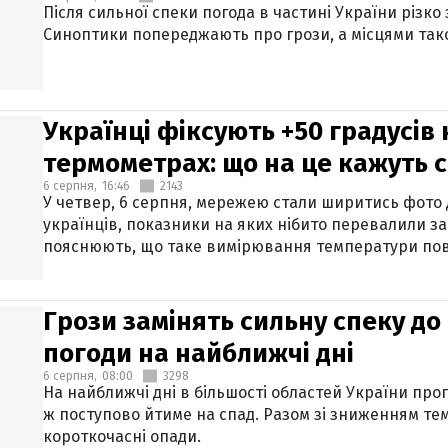
Після сильної спеки погода в частині України різко
Синоптики попереджають про грози, а місцями тако
Українці фіксують +50 градусів
термометрах: що на це кажуть 
6 серпня,
16:46
2143
У четвер, 6 серпня, мережею стали ширитись фото
українців, показники на яких нібито перевалили за
пояснюють, що таке вимірювання температури пов
Грози замінять сильну спеку до 
погоди на найближчі дні
6 серпня,
08:00
3298
На найближчі дні в більшості областей України про
ж поступово йтиме на спад. Разом зі зниженням те
короткочасні опади.