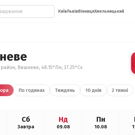
Київ
Львів
Вінниця
Хмельницький
шневе
район, Вишневе, 48.15°Пн, 37.25°Сх
ора
По годинах
Тиждень
10 днів
2 тижні
Сб
Нд
Пн
Завтра
09.08
10.08
1