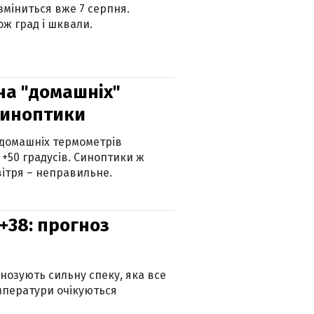
 зміниться вже 7 серпня.
ж град і шквали.
 на "домашніх"
синоптики
 домашніх термометрів
 +50 градусів. Синоптики ж
ітря – неправильне.
+38: прогноз
гнозують сильну спеку, яка все
мператури очікуються