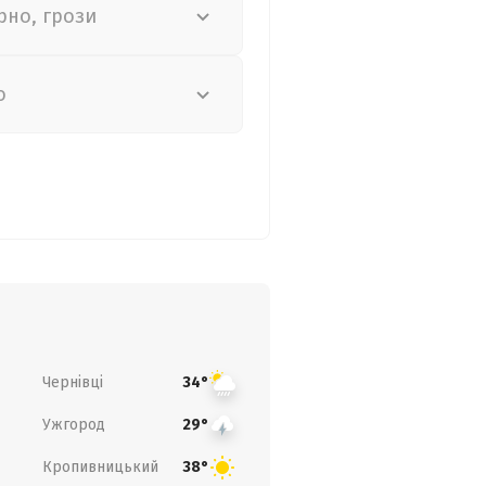
рно, грози
о
Чернівці
34°
Ужгород
29°
Кропивницький
38°