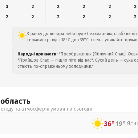
3
2
2
2
2
2
2
2
2
2
2
2
З ранку до вечора небо буде безхмарним, слабкий віте
термометрі від +18°C до +35°C, спека, уникайте прямо
Народні прикмети:
"Преображення (Яблучний Спас). Освяч
"Прийшов Спас — пішло літо від нас". Сухий день — суха о
стають по-справжньому холодними."
а
область
огоду та атмосферні умови на сьогодні
36°
19°
Ясн