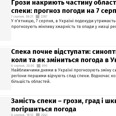
Грози накриють частину областе
спеки: прогноз погоди на 7 сер
7 серпня,
06:21
2287
У п'ятницю, 7 серпня, в Україні подекуди утримаєт
прогнозують мінливу хмарність та опади у низці рег
Спека почне відступати: синопт
коли та як зміниться погода в У
6 серпня,
20:00
890
Найближчими днями в Україні прогнозують зміну син
регіони першими відчують спад спеки. Водночас к
більшість областей.
Замість спеки – грози, град і шк
погіршиться погода
6 серпня,
18:53
2041