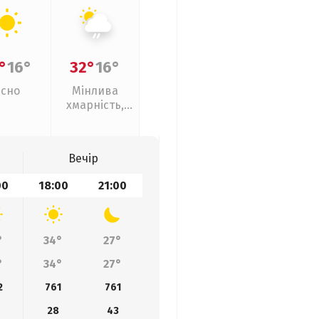
°
16°
32°
16°
Ясно
Мінлива
хмарність,
слабкий дощ
Вечір
00
18:00
21:00
°
34°
27°
°
34°
27°
2
761
761
28
43