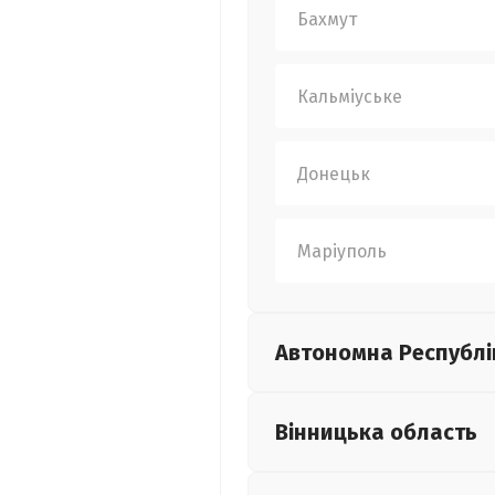
Бахмут
Кальміуське
Донецьк
Маріуполь
Автономна Республі
Вінницька
область