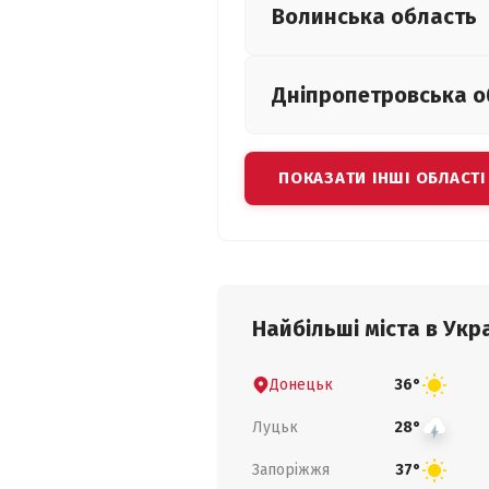
Волинська
область
Дніпропетровська
о
ПОКАЗАТИ ІНШІ ОБЛАСТІ
Найбільші міста в Укра
Донецьк
36°
Луцьк
28°
Запоріжжя
37°