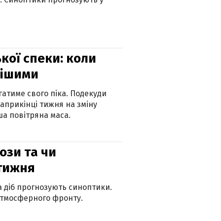
кої спеки: коли
нішими
атиме свого піка. Подекуди
наприкінці тижня на зміну
а повітряна маса.
рози та чи
 тижня
ка діб прогнозують синоптики.
атмосферного фронту.