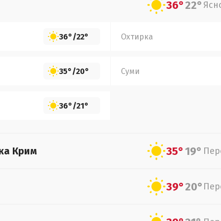
36°
22°
Ясн
36°
/
22°
Охтирка
35°
/
20°
Суми
36°
/
21°
35°
19°
ка Крим
Пер
39°
20°
Пер