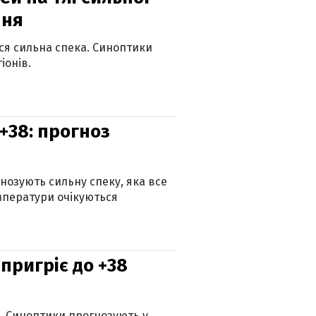
пня
ься сильна спека. Синоптики
іонів.
+38: прогноз
гнозують сильну спеку, яка все
мператури очікуються
 пригріє до +38
ю. Синоптики прогнозують у