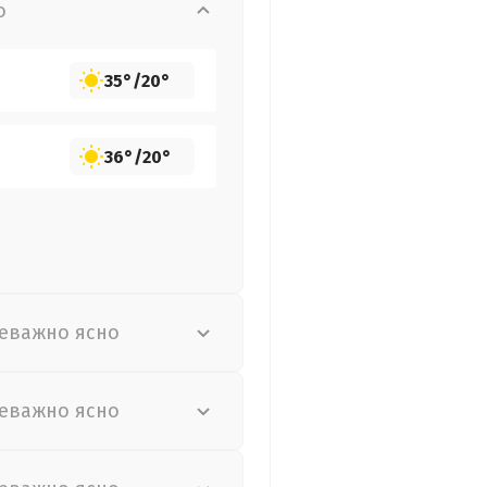
о
35°
/
20°
36°
/
20°
еважно ясно
еважно ясно