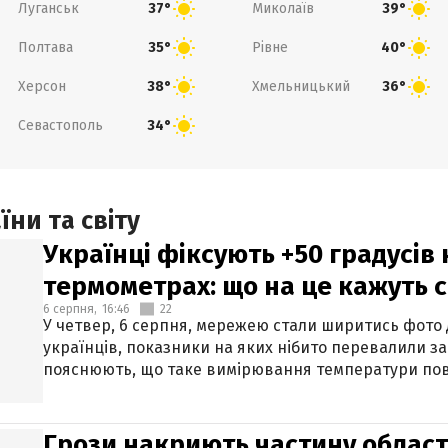
Луганськ
Миколаїв
37°
39°
Полтава
Рівне
35°
40°
Херсон
Хмельницький
38°
36°
Севастополь
34°
ни та світу
Українці фіксують +50 градусів
термометрах: що на це кажуть 
6 серпня,
16:46
22
У четвер, 6 серпня, мережею стали ширитись фото
українців, показники на яких нібито перевалили за
пояснюють, що таке вимірювання температури пов
Грози накриють частину областе