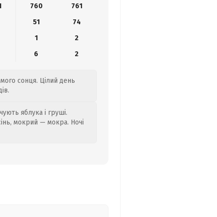
1
760
761
8
51
74
1
2
6
2
ямого сонця. Цілий день
ів.
ують яблука і груші.
сінь, мокрий — мокра. Ночі