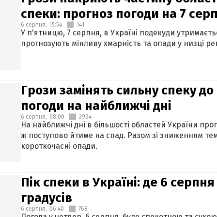
спеки: прогноз погоди на 7 сер
6 серпня,
15:54
141
У п'ятницю, 7 серпня, в Україні подекуди утримаєт
прогнозують мінливу хмарність та опади у низці рег
Грози замінять сильну спеку до 
погоди на найближчі дні
6 серпня,
08:00
2904
На найближчі дні в більшості областей України про
ж поступово йтиме на спад. Разом зі зниженням те
короткочасні опади.
Пік спеки в Україні: де 6 серпня
градусів
6 серпня,
06:40
768
Погода у четвер, 6 серпня, буде спекотною та сухо