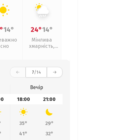
°
14°
24°
14°
еважно
Мінлива
ясно
хмарність,
зливи
7
/14
Вечір
00
18:00
21:00
°
35°
29°
°
41°
32°