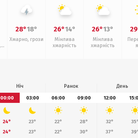
28°
18°
26°
14°
26°
13°
29
Хмарно, грози
Мінлива
Мінлива
Пер
,
хмарність
хмарність
ощ
Ніч
Ранок
День
00:00
03:00
06:00
09:00
12:00
15:
24°
23°
22°
28°
32°
35
24°
23°
22°
30°
37°
39