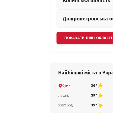
Волинська
область
Дніпропетровська
о
ПОКАЗАТИ ІНШІ ОБЛАСТІ
Найбільші міста в Укра
Суми
36°
Луцьк
39°
Ужгород
39°