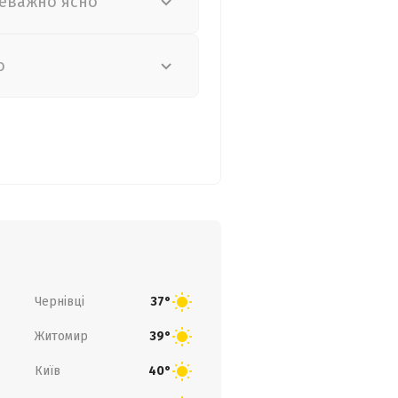
еважно ясно
о
Чернівці
37°
Житомир
39°
Київ
40°