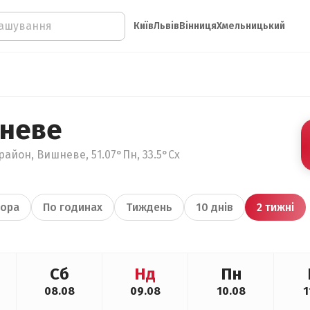
Київ
Львів
Вінниця
Хмельницький
шневе
район, Вишневе, 51.07°Пн, 33.5°Сх
ора
По годинах
Тиждень
10 днів
2 тижні
Сб
Нд
Пн
08.08
09.08
10.08
1