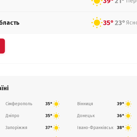
39°
21°
Пер
35°
23°
бласть
Ясн
їні
Сімферополь
Вінниця
35°
39°
Дніпро
Донецьк
35°
36°
Запоріжжя
Івано-Франківськ
37°
38°