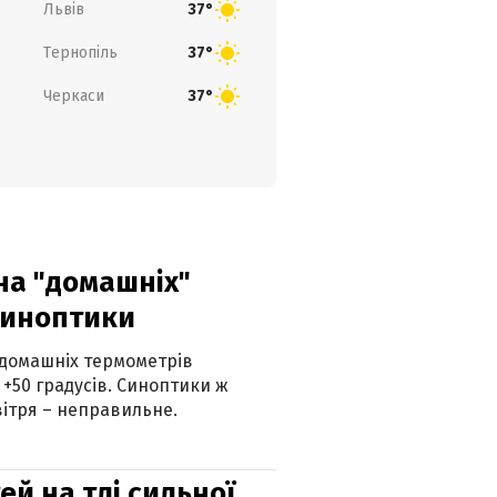
Львів
37°
Тернопіль
37°
Черкаси
37°
 на "домашніх"
синоптики
 домашніх термометрів
 +50 градусів. Синоптики ж
ітря – неправильне.
й на тлі сильної