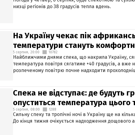
низці регіонів до 38 градусів тепла вдень.
На Україну чекає пік африкансь
температури стануть комфорт
5 серпня,
20:00
10782
Найближчими днями спека, що накрила Україну, сяг
температура повітря сягатиме +40 градусів, а вже 
розпеченому повітрю почне надходити прохолодніш
Спека не відступає: де будуть г
опуститься температура цього
5 серпня,
08:00
1288
Сильну спеку та тропічні ночі в Україну ще на кіль
До кінця тижня очікується надходження дощового 