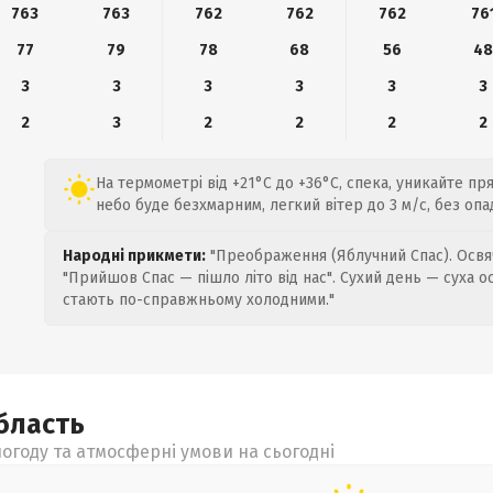
763
763
762
762
762
76
77
79
78
68
56
4
3
3
3
3
3
3
2
3
2
2
2
2
На термометрі від +21°C до +36°C, спека, уникайте пр
небо буде безхмарним, легкий вітер до 3 м/с, без опад
Народні прикмети:
"Преображення (Яблучний Спас). Освяч
"Прийшов Спас — пішло літо від нас". Сухий день — суха о
стають по-справжньому холодними."
бласть
огоду та атмосферні умови на сьогодні