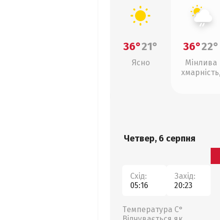
36°
21°
36°
22°
Ясно
Мінлива
хмарність
слабкий д
Четвер, 6 серпня
Схід:
Захід:
05:16
20:23
Температура С°
Відчувається як