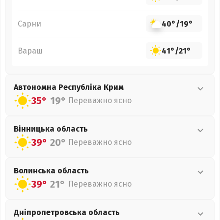
Сарни
40°
/
19°
Вараш
41°
/
21°
Автономна Республіка Крим
35°
19°
Переважно ясно
Вінницька
область
39°
20°
Переважно ясно
Волинська
область
39°
21°
Переважно ясно
Дніпропетровська
область