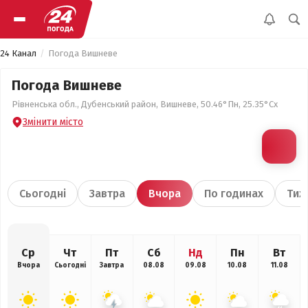
24 Канал
Погода Вишневе
Погода Вишневе
Рівненська обл., Дубенський район, Вишневе, 50.46°Пн, 25.35°Сх
Змінити місто
Сьогодні
Завтра
Вчора
По годинах
Тиж
Ср
Чт
Пт
Сб
Нд
Пн
Вт
Вчора
Сьогодні
Завтра
08.08
09.08
10.08
11.08