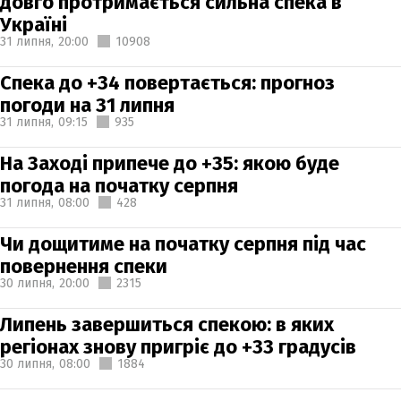
довго протримається сильна спека в
Україні
31 липня,
20:00
10908
Спека до +34 повертається: прогноз
погоди на 31 липня
31 липня,
09:15
935
На Заході припече до +35: якою буде
погода на початку серпня
31 липня,
08:00
428
Чи дощитиме на початку серпня під час
повернення спеки
30 липня,
20:00
2315
Липень завершиться спекою: в яких
регіонах знову пригріє до +33 градусів
30 липня,
08:00
1884