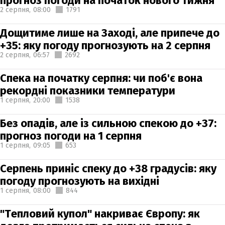
прогноз погоди на початок нового тижня
2 серпня,
08:00
1791
Дощитиме лише на Заході, але припече до
+35: яку погоду прогнозують на 2 серпня
2 серпня,
06:57
2692
Спека на початку серпня: чи поб'є вона
рекордні показники температури
1 серпня,
20:00
1538
Без опадів, але із сильною спекою до +37:
прогноз погоди на 1 серпня
1 серпня,
09:05
653
Серпень приніс спеку до +38 градусів: яку
погоду прогнозують на вихідні
1 серпня,
08:00
844
"Тепловий купол" накриває Європу: як