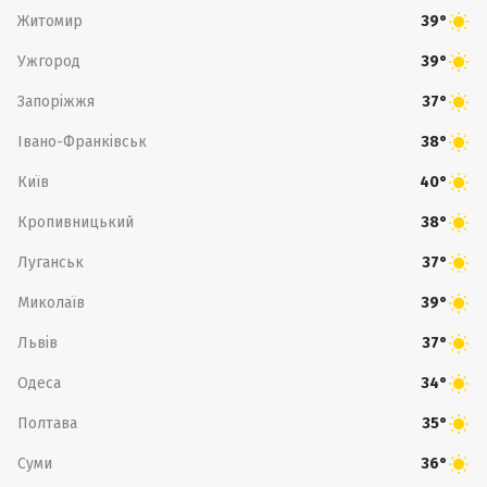
Житомир
39°
Ужгород
39°
Запоріжжя
37°
Івано-Франківськ
38°
Київ
40°
Кропивницький
38°
Луганськ
37°
Миколаїв
39°
Львів
37°
Одеса
34°
Полтава
35°
Суми
36°