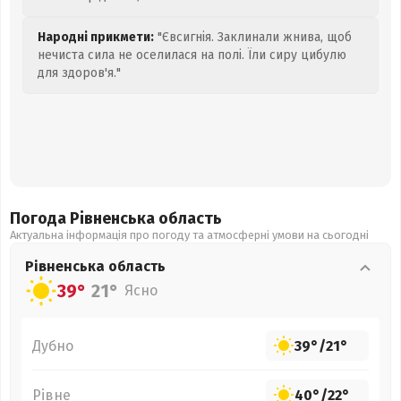
Народні прикмети:
"Євсигнія. Заклинали жнива, щоб
нечиста сила не оселилася на полі. Їли сиру цибулю
для здоров'я."
Погода Рівненська
область
Актуальна інформація про погоду та атмосферні умови на сьогодні
Рівненська
область
39°
21°
Ясно
Дубно
39°
/
21°
Рівне
40°
/
22°