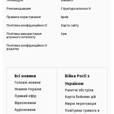
Телеведучі
Вакансії
Рекламодавцям
Структура власності
Правила користування
Архів
Політика конфіденційності
Карта сайту
Політика використання
Ігри
штучного інтелекту
Політика конфіденційності
додатку
Всі новини
Війна Росії з
Головні новини
Україною
Новини України
Ракетні обстріли
Прямий ефір
Карта бойових дій
Відеоновини
Мирні переговори
Аудіоновини
Повітряна тривога в