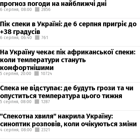
прогноз погоди на найближчі дні
6 серпня,
08:00
2856
Пік спеки в Україні: де 6 серпня пригріє до
+38 градусів
6 серпня,
06:40
761
На Україну чекає пік африканської спеки:
коли температури стануть
комфортнішими
5 серпня,
20:00
10724
Спека не відступає: де будуть грози та чи
опуститься температура цього тижня
5 серпня,
08:00
1287
"Спекотна хвиля" накрила Україну:
синоптик розповів, коли очікуються зміни
4 серпня,
08:00
2321