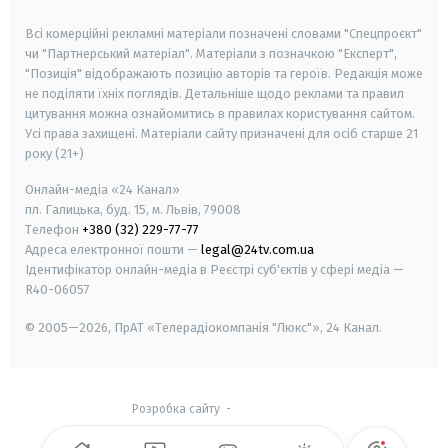
smart tv
samsung smart tv
Всі комерційні рекламні матеріали позначені словами "Спецпроєкт"
чи "Партнерський матеріал". Матеріали з позначкою "Експерт",
"Позиція" відображають позицію авторів та героїв. Редакція може
не поділяти їхніх поглядів. Детальніше щодо реклами та правил
цитування можна ознайомитись в правилах користування сайтом.
Усі права захищені.
Матеріали сайту призначені для осіб старше
21
року (21+)
Онлайн-медіа «24 Канал»
пл. Галицька, буд. 15, м. Львів, 79008
Телефон
+380 (32) 229-77-77
Адреса електронної пошти —
legal@24tv.com.ua
Ідентифікатор онлайн-медіа в Реєстрі суб'єктів у сфері медіа —
R40-06057
© 2005—2026,
ПрАТ «Телерадіокомпанія "Люкс"», 24 Канал.
Розробка сайту
-