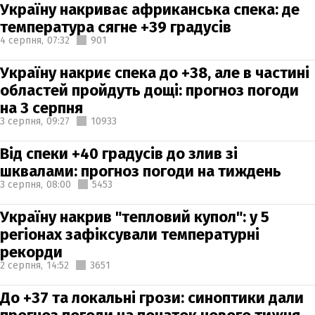
Україну накриває африканська спека: де
температура сягне +39 градусів
4 серпня,
07:32
901
Україну накриє спека до +38, але в частині
областей пройдуть дощі: прогноз погоди
на 3 серпня
3 серпня,
09:27
10933
Від спеки +40 градусів до злив зі
шквалами: прогноз погоди на тиждень
3 серпня,
08:00
5453
Україну накрив "тепловий купол": у 5
регіонах зафіксували температурні
рекорди
2 серпня,
14:52
3651
До +37 та локальні грози: синоптики дали