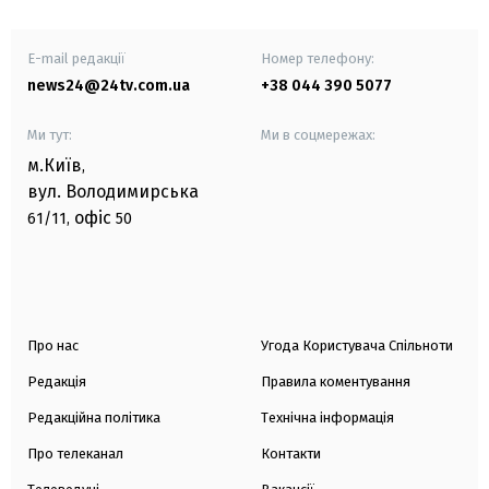
E-mail редакції
Номер телефону:
news24@24tv.com.ua
+38 044 390 5077
Ми тут:
Ми в соцмережах:
м.Київ
,
вул. Володимирська
офіс
61/11,
50
Про нас
Угода Користувача Спільноти
Редакція
Правила коментування
Редакційна політика
Технічна інформація
Про телеканал
Контакти