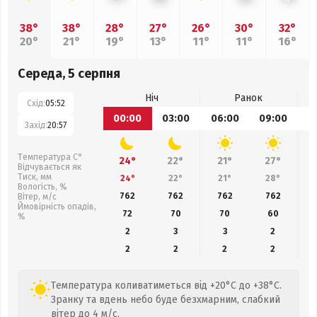
38°
38°
28°
27°
26°
30°
32°
20°
21°
19°
13°
11°
11°
16°
Середа, 5 серпня
Ніч
Ранок
Схід:
05:52
00:00
03:00
06:00
09:00
1
Захід:
20:57
Температура С°
24°
22°
21°
27°
Відчувається як
Тиск, мм
24°
22°
21°
28°
Вологість, %
762
762
762
762
Вітер, м/с
Ймовірність опадів,
72
70
70
60
%
2
3
3
2
2
2
2
2
Температура коливатиметься від +20°C до +38°C.
Зранку та вдень небо буде безхмарним, слабкий
вітер до 4 м/с.