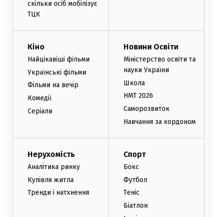
скільки осіб мобілізує
ТЦК
Кіно
Новини Освіти
Найцікавіші фільми
Міністерство освіти та
науки України
Українські фільми
Школа
Фільми на вечір
НМТ 2026
Комедії
Саморозвиток
Серіали
Навчання за кордоном
Нерухомість
Спорт
Аналітика ринку
Бокс
Купівля житла
Футбол
Тренди і натхнення
Теніс
Біатлон