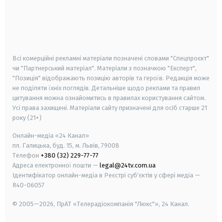
android
apple
smart tv
samsung smart tv
Всі комерційні рекламні матеріали позначені словами "Спецпроєкт"
чи "Партнерський матеріал". Матеріали з позначкою "Експерт",
"Позиція" відображають позицію авторів та героїв. Редакція може
не поділяти їхніх поглядів. Детальніше щодо реклами та правил
цитування можна ознайомитись в правилах користування сайтом.
Усі права захищені.
Матеріали сайту призначені для осіб старше
21
року (21+)
Онлайн-медіа «24 Канал»
пл. Галицька, буд. 15, м. Львів, 79008
Телефон
+380 (32) 229-77-77
Адреса електронної пошти —
legal@24tv.com.ua
Ідентифікатор онлайн-медіа в Реєстрі суб'єктів у сфері медіа —
R40-06057
© 2005—2026,
ПрАТ «Телерадіокомпанія "Люкс"», 24 Канал.