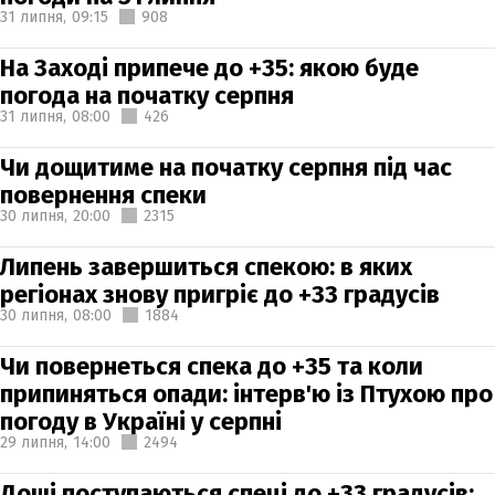
31 липня,
09:15
908
На Заході припече до +35: якою буде
погода на початку серпня
31 липня,
08:00
426
Чи дощитиме на початку серпня під час
повернення спеки
30 липня,
20:00
2315
Липень завершиться спекою: в яких
регіонах знову пригріє до +33 градусів
30 липня,
08:00
1884
Чи повернеться спека до +35 та коли
припиняться опади: інтерв'ю із Птухою про
погоду в Україні у серпні
29 липня,
14:00
2494
Дощі поступаються спеці до +33 градусів: