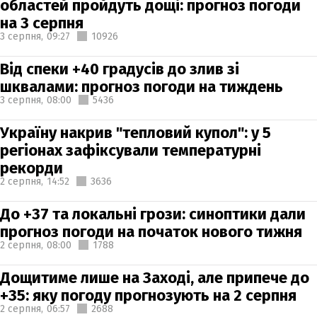
областей пройдуть дощі: прогноз погоди
на 3 серпня
3 серпня,
09:27
10926
Від спеки +40 градусів до злив зі
шквалами: прогноз погоди на тиждень
3 серпня,
08:00
5436
Україну накрив "тепловий купол": у 5
регіонах зафіксували температурні
рекорди
2 серпня,
14:52
3636
До +37 та локальні грози: синоптики дали
прогноз погоди на початок нового тижня
2 серпня,
08:00
1788
Дощитиме лише на Заході, але припече до
+35: яку погоду прогнозують на 2 серпня
2 серпня,
06:57
2688