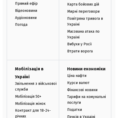
Прямий ефір
Карта бойових дій
Відеоновини
Мирні переговори
Аудіоновини
Повітряна тривога в
Україні
Погода
Масована атака по
Україні
Вибухи у Росії
Втрати ворога
Мобілізація в
Новини економіки
Ціна нафти
Україні
Курси валют
Звільнення з військової
служби
Фінансові новини
Мобілізація 50+
Тарифи на комунальні
послуги
Мобілізація жінок
Податки
Контракт для 18-24-
річних
Пенсія в Україні