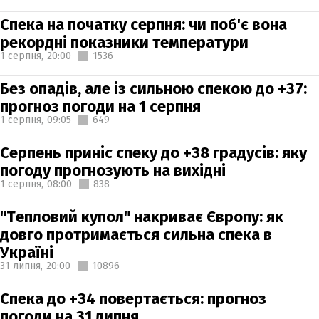
Спека на початку серпня: чи поб'є вона
рекордні показники температури
1 серпня,
20:00
1536
Без опадів, але із сильною спекою до +37:
прогноз погоди на 1 серпня
1 серпня,
09:05
649
Серпень приніс спеку до +38 градусів: яку
погоду прогнозують на вихідні
1 серпня,
08:00
838
"Тепловий купол" накриває Європу: як
довго протримається сильна спека в
Україні
31 липня,
20:00
10896
Спека до +34 повертається: прогноз
погоди на 31 липня