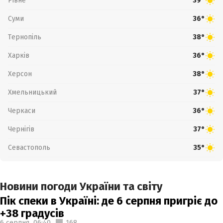
Рівне
39°
Суми
36°
Тернопіль
38°
Харків
36°
Херсон
38°
Хмельницький
37°
Черкаси
36°
Чернігів
37°
Севастополь
35°
Новини погоди України та світу
Пік спеки в Україні: де 6 серпня пригріє до
+38 градусів
6 серпня,
06:40
168