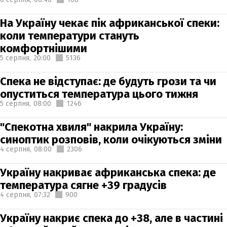
На Україну чекає пік африканської спеки:
коли температури стануть
комфортнішими
5 серпня,
20:00
5136
Спека не відступає: де будуть грози та чи
опуститься температура цього тижня
5 серпня,
08:00
1246
"Спекотна хвиля" накрила Україну:
синоптик розповів, коли очікуються зміни
4 серпня,
08:00
2306
Україну накриває африканська спека: де
температура сягне +39 градусів
4 серпня,
07:32
900
Україну накриє спека до +38, але в частині