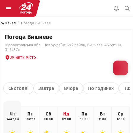
24 Канал
Погода Вишневе
Погода Вишневе
Кіровоградська обл., Новоукраїнський район, Вишневе, 48.59°Пн,
31.64°Сх
Змінити місто
Сьогодні
Завтра
Вчора
По годинах
Тиж
Чт
Пт
Сб
Нд
Пн
Вт
Ср
Сьогодні
Завтра
08.08
09.08
10.08
11.08
12.08