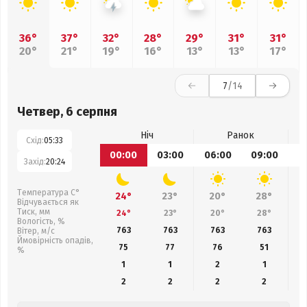
36°
37°
32°
28°
29°
31°
31°
20°
21°
19°
16°
13°
13°
17°
7
/14
Четвер, 6 серпня
Ніч
Ранок
Схід:
05:33
00:00
03:00
06:00
09:00
1
Захід:
20:24
Температура С°
24°
23°
20°
28°
Відчувається як
Тиск, мм
24°
23°
20°
28°
Вологість, %
763
763
763
763
Вітер, м/с
Ймовірність опадів,
75
77
76
51
%
1
1
2
1
2
2
2
2