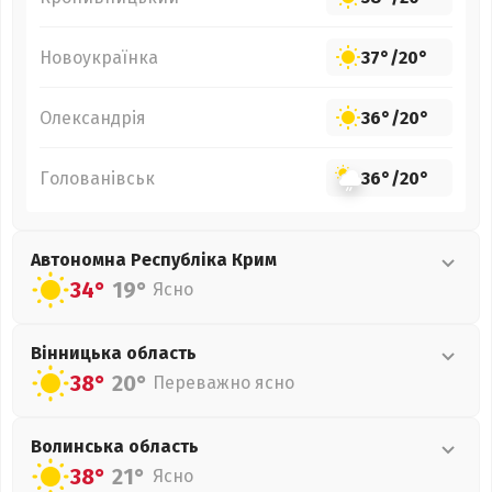
Новоукраїнка
37°
/
20°
Олександрія
36°
/
20°
Голованівськ
36°
/
20°
Автономна Республіка Крим
34°
19°
Ясно
Вінницька
область
38°
20°
Переважно ясно
Волинська
область
38°
21°
Ясно