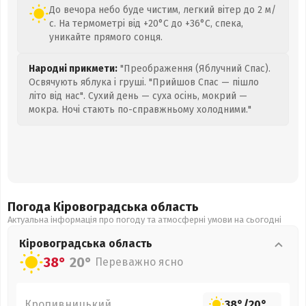
До вечора небо буде чистим, легкий вітер до 2 м/
с. На термометрі від +20°C до +36°C, спека,
уникайте прямого сонця.
Народні прикмети:
"Преображення (Яблучний Спас).
Освячують яблука і груші. "Прийшов Спас — пішло
літо від нас". Сухий день — суха осінь, мокрий —
мокра. Ночі стають по-справжньому холодними."
Погода Кіровоградська
область
Актуальна інформація про погоду та атмосферні умови на сьогодні
Кіровоградська
область
38°
20°
Переважно ясно
Кропивницький
38°
/
20°