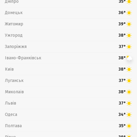
Дніпро
35°
Донецьк
36°
Житомир
39°
Ужгород
38°
Запоріжжя
37°
Івано-Франківськ
38°
Київ
38°
Луганськ
37°
Миколаїв
38°
Львів
37°
Одеса
34°
Полтава
35°