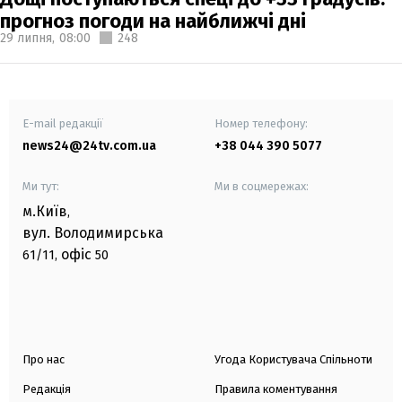
прогноз погоди на найближчі дні
29 липня,
08:00
248
E-mail редакції
Номер телефону:
news24@24tv.com.ua
+38 044 390 5077
Ми тут:
Ми в соцмережах:
м.Київ
,
вул. Володимирська
офіс
61/11,
50
Про нас
Угода Користувача Спільноти
Редакція
Правила коментування