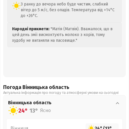
З ранку до вечора небо буде чистим, слабкий
вітер до 5 м/с, без опадів. Температура від +14°C
до +26°C.
Народні прикмети:
"Матія (Матвія). Вважалося, що в
цей день змії висмоктують молоко з корів, тому
худобу не виганяли на пасовище."
Погода Вінницька
область
Актуальна інформація про погоду та атмосферні умови на сьогодні
Вінницька
область
24°
13°
Ясно
Вінниця
24°
/
13°