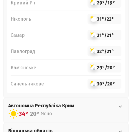
Кривий Ріг
29°
/
19°
Нікополь
31°
/
22°
Самар
31°
/
21°
Павлоград
32°
/
21°
Кам’янське
29°
/
20°
Синельникове
30°
/
20°
Автономна Республіка Крим
34°
20°
Ясно
Вінницька
область