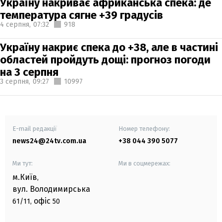
Україну накриває африканська спека: де
температура сягне +39 градусів
4 серпня,
07:32
918
Україну накриє спека до +38, але в частині
областей пройдуть дощі: прогноз погоди
на 3 серпня
3 серпня,
09:27
10997
E-mail редакції
Номер телефону:
news24@24tv.com.ua
+38 044 390 5077
Ми тут:
Ми в соцмережах:
м.Київ
,
вул. Володимирська
офіс
61/11,
50