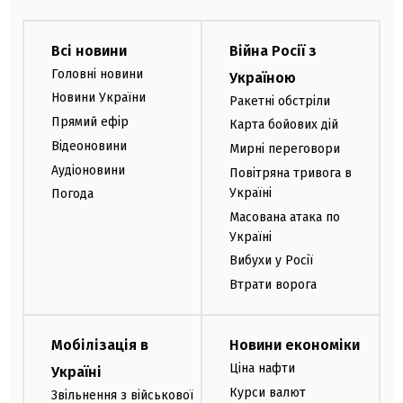
Всі новини
Війна Росії з
Головні новини
Україною
Новини України
Ракетні обстріли
Прямий ефір
Карта бойових дій
Відеоновини
Мирні переговори
Аудіоновини
Повітряна тривога в
Україні
Погода
Масована атака по
Україні
Вибухи у Росії
Втрати ворога
Мобілізація в
Новини економіки
Ціна нафти
Україні
Курси валют
Звільнення з військової