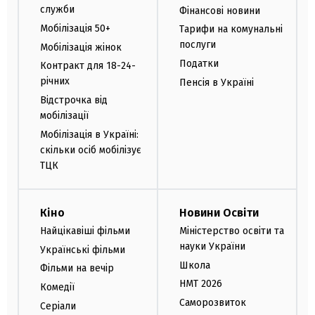
служби
Фінансові новини
Мобілізація 50+
Тарифи на комунальні
послуги
Мобілізація жінок
Податки
Контракт для 18-24-
річних
Пенсія в Україні
Відстрочка від
мобілізації
Мобілізація в Україні:
скільки осіб мобілізує
ТЦК
Кіно
Новини Освіти
Найцікавіші фільми
Міністерство освіти та
науки України
Українські фільми
Школа
Фільми на вечір
НМТ 2026
Комедії
Саморозвиток
Серіали