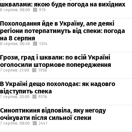
шквалами: якою буде погода на вихідних
8 серпня,
08:00
976
Похолодання йде в Україну, але деякі
регіони потерпатимуть від спеки: погода
на 8 серпня
8 серпня,
06:46
1334
Грози, град і шквали: по всій Україні
оголосили штормове попередження
7 серпня,
21:00
1958
В Україні дещо похолодає: як надовго
відступить спека
7 серпня,
20:00
9316
Синоптикиня відповіла, яку негоду
очікувати після сильної спеки
7 серпня,
08:00
2441