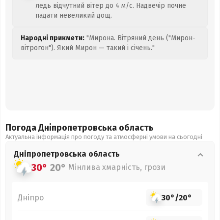
ледь відчутний вітер до 4 м/с. Надвечір почне
падати невеликий дощ.
Народні прикмети:
"Мирона. Вітряний день ("Мирон-
вітрогон"). Який Мирон — такий і січень."
Погода Дніпропетровська
область
Актуальна інформація про погоду та атмосферні умови на сьогодні
Дніпропетровська
область
30°
20°
Мінлива хмарність, грози
Дніпро
30°
/
20°