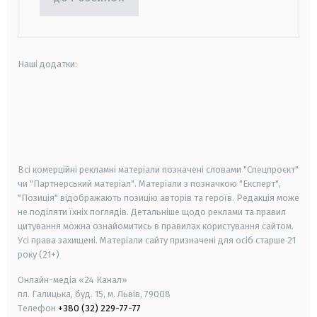
Наші додатки:
android
apple
smart tv
samsung smart tv
Всі комерційні рекламні матеріали позначені словами "Спецпроєкт"
чи "Партнерський матеріал". Матеріали з позначкою "Експерт",
"Позиція" відображають позицію авторів та героїв. Редакція може
не поділяти їхніх поглядів. Детальніше щодо реклами та правил
цитування можна ознайомитись в правилах користування сайтом.
Усі права захищені.
Матеріали сайту призначені для осіб старше
21
року (21+)
Онлайн-медіа «24 Канал»
пл. Галицька, буд. 15, м. Львів, 79008
Телефон
+380 (32) 229-77-77