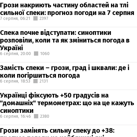
Грози накриють частину областей на тлі
сильної спеки: прогноз погоди на 7 серпня
7 серпня,
06:21
2397
Спека почне відступати: синоптики
розповіли, коли та як зміниться погода в
Україні
6 серпня,
20:00
1060
Замість спеки – грози, град і шквали: де і
коли погіршиться погода
6 серпня,
18:53
2131
Українці фіксують +50 градусів на
"домашніх" термометрах: що на це кажуть
синоптики
6 серпня,
16:46
2380
Грози замінять сильну спеку до +38: