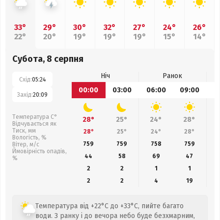
33°
29°
30°
32°
27°
24°
26°
22°
20°
19°
19°
19°
15°
14°
Субота, 8 серпня
Ніч
Ранок
Схід:
05:24
00:00
03:00
06:00
09:00
1
Захід:
20:09
Температура С°
28°
25°
24°
28°
Відчувається як
Тиск, мм
28°
25°
24°
28°
Вологість, %
759
759
758
759
Вітер, м/с
Ймовірність опадів,
44
58
69
47
%
2
2
1
1
2
2
4
19
Температура від +22°C до +33°C, пийте багато
води. З ранку і до вечора небо буде безхмарним,