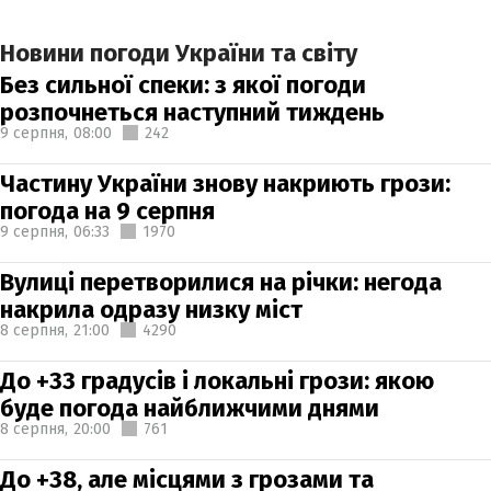
Новини погоди України та світу
Без сильної спеки: з якої погоди
розпочнеться наступний тиждень
9 серпня,
08:00
242
Частину України знову накриють грози:
погода на 9 серпня
9 серпня,
06:33
1970
Вулиці перетворилися на річки: негода
накрила одразу низку міст
8 серпня,
21:00
4290
До +33 градусів і локальні грози: якою
буде погода найближчими днями
8 серпня,
20:00
761
До +38, але місцями з грозами та