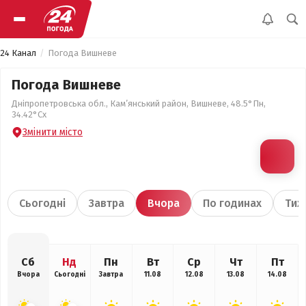
24 Канал
Погода Вишневе
Погода Вишневе
Дніпропетровська обл., Кам’янський район, Вишневе, 48.5°Пн,
34.42°Сх
Змінити місто
Сьогодні
Завтра
Вчора
По годинах
Тиж
Сб
Нд
Пн
Вт
Ср
Чт
Пт
Вчора
Сьогодні
Завтра
11.08
12.08
13.08
14.08