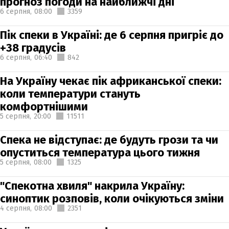
прогноз погоди на найближчі дні
6 серпня,
08:00
3359
Пік спеки в Україні: де 6 серпня пригріє до
+38 градусів
6 серпня,
06:40
842
На Україну чекає пік африканської спеки:
коли температури стануть
комфортнішими
5 серпня,
20:00
11511
Спека не відступає: де будуть грози та чи
опуститься температура цього тижня
5 серпня,
08:00
1325
"Спекотна хвиля" накрила Україну:
синоптик розповів, коли очікуються зміни
4 серпня,
08:00
2351