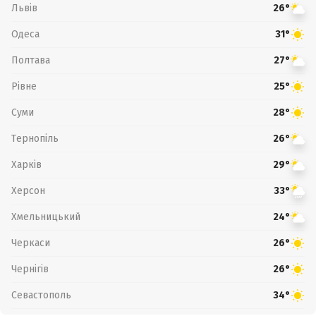
Львів
26°
Одеса
31°
Полтава
27°
Рівне
25°
Суми
28°
Тернопіль
26°
Харків
29°
Херсон
33°
Хмельницький
24°
Черкаси
26°
Чернігів
26°
Севастополь
34°