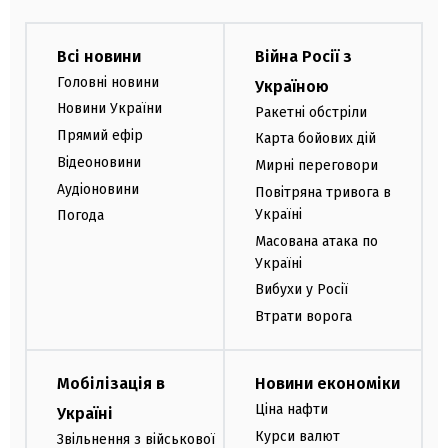
Всі новини
Війна Росії з
Головні новини
Україною
Новини України
Ракетні обстріли
Прямий ефір
Карта бойових дій
Відеоновини
Мирні переговори
Аудіоновини
Повітряна тривога в
Україні
Погода
Масована атака по
Україні
Вибухи у Росії
Втрати ворога
Мобілізація в
Новини економіки
Ціна нафти
Україні
Курси валют
Звільнення з військової