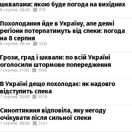
шквалами: якою буде погода на вихідних
8 серпня,
08:00
976
Похолодання йде в Україну, але деякі
регіони потерпатимуть від спеки: погода
на 8 серпня
8 серпня,
06:46
1332
Грози, град і шквали: по всій Україні
оголосили штормове попередження
7 серпня,
21:00
1956
В Україні дещо похолодає: як надовго
відступить спека
7 серпня,
20:00
9278
Синоптикиня відповіла, яку негоду
очікувати після сильної спеки
7 серпня,
08:00
2441