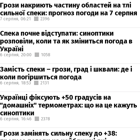
Грози накриють частину областей на тлі
сильної спеки: прогноз погоди на 7 серпня
7 серпня,
06:21
2396
Спека почне відступати: синоптики
розповіли, коли та як зміниться погода в
Україні
6 серпня,
20:00
1058
Замість спеки – грози, град і шквали: де і
коли погіршиться погода
6 серпня,
18:53
2131
Українці фіксують +50 градусів на
"домашніх" термометрах: що на це кажуть
синоптики
6 серпня,
16:46
2378
Грози замінять сильну спеку до +38: