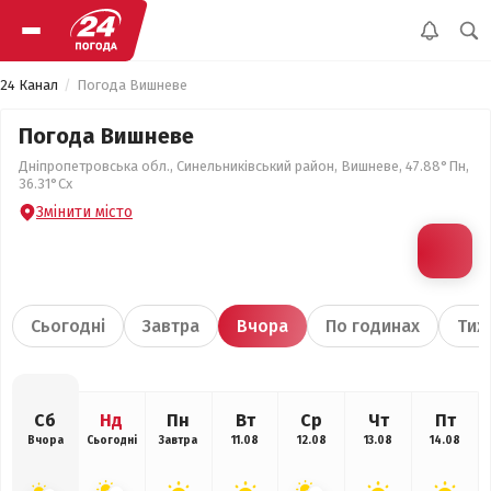
24 Канал
Погода Вишневе
Погода Вишневе
Дніпропетровська обл., Синельниківський район, Вишневе, 47.88°Пн,
36.31°Сх
Змінити місто
Сьогодні
Завтра
Вчора
По годинах
Тиж
Сб
Нд
Пн
Вт
Ср
Чт
Пт
Вчора
Сьогодні
Завтра
11.08
12.08
13.08
14.08