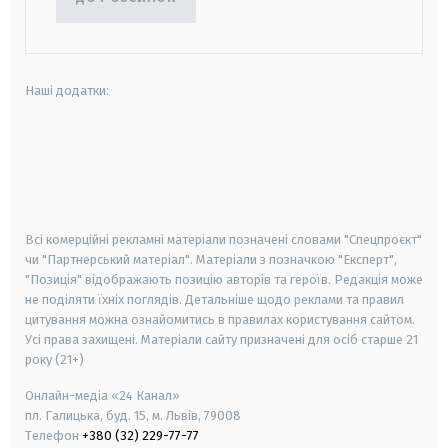
Наші додатки:
android
apple
smart tv
samsung smart tv
Всі комерційні рекламні матеріали позначені словами "Спецпроєкт"
чи "Партнерський матеріал". Матеріали з позначкою "Експерт",
"Позиція" відображають позицію авторів та героїв. Редакція може
не поділяти їхніх поглядів. Детальніше щодо реклами та правил
цитування можна ознайомитись в правилах користування сайтом.
Усі права захищені.
Матеріали сайту призначені для осіб старше
21
року (21+)
Онлайн-медіа «24 Канал»
пл. Галицька, буд. 15, м. Львів, 79008
Телефон
+380 (32) 229-77-77