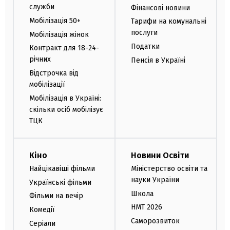
служби
Фінансові новини
Мобілізація 50+
Тарифи на комунальні
послуги
Мобілізація жінок
Податки
Контракт для 18-24-
річних
Пенсія в Україні
Відстрочка від
мобілізації
Мобілізація в Україні:
скільки осіб мобілізує
ТЦК
Кіно
Новини Освіти
Найцікавіші фільми
Міністерство освіти та
науки України
Українські фільми
Школа
Фільми на вечір
НМТ 2026
Комедії
Саморозвиток
Серіали