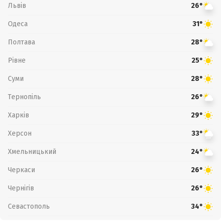
Львів
26°
Одеса
31°
Полтава
28°
Рівне
25°
Суми
28°
Тернопіль
26°
Харків
29°
Херсон
33°
Хмельницький
24°
Черкаси
26°
Чернігів
26°
Севастополь
34°