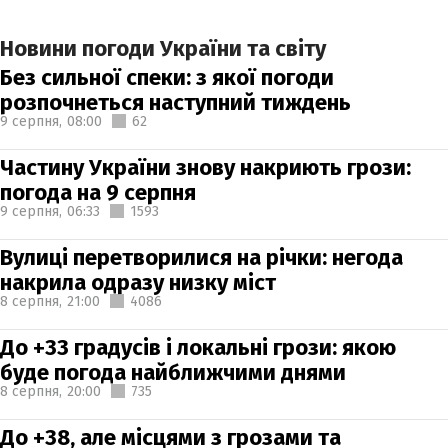
Новини погоди України та світу
Без сильної спеки: з якої погоди
розпочнеться наступний тиждень
9 серпня,
08:00
62
Частину України знову накриють грози:
погода на 9 серпня
9 серпня,
06:33
1593
Вулиці перетворилися на річки: негода
накрила одразу низку міст
8 серпня,
21:00
4086
До +33 градусів і локальні грози: якою
буде погода найближчими днями
8 серпня,
20:00
735
До +38, але місцями з грозами та