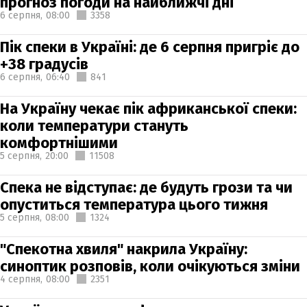
прогноз погоди на найближчі дні
6 серпня,
08:00
3358
Пік спеки в Україні: де 6 серпня пригріє до
+38 градусів
6 серпня,
06:40
841
На Україну чекає пік африканської спеки:
коли температури стануть
комфортнішими
5 серпня,
20:00
11508
Спека не відступає: де будуть грози та чи
опуститься температура цього тижня
5 серпня,
08:00
1324
"Спекотна хвиля" накрила Україну:
синоптик розповів, коли очікуються зміни
4 серпня,
08:00
2351