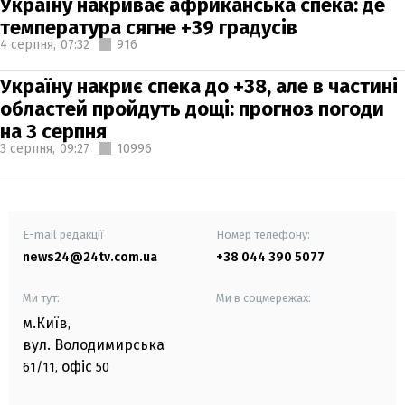
Україну накриває африканська спека: де
температура сягне +39 градусів
4 серпня,
07:32
916
Україну накриє спека до +38, але в частині
областей пройдуть дощі: прогноз погоди
на 3 серпня
3 серпня,
09:27
10996
E-mail редакції
Номер телефону:
news24@24tv.com.ua
+38 044 390 5077
Ми тут:
Ми в соцмережах:
м.Київ
,
вул. Володимирська
офіс
61/11,
50