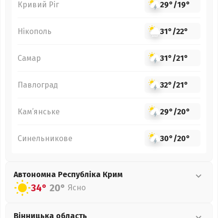
Кривий Ріг
29°
/
19°
Нікополь
31°
/
22°
Самар
31°
/
21°
Павлоград
32°
/
21°
Кам’янське
29°
/
20°
Синельникове
30°
/
20°
Автономна Республіка Крим
34°
20°
Ясно
Вінницька
область