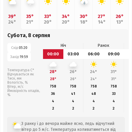
39°
35°
33°
34°
30°
27°
26°
24°
21°
20°
20°
18°
14°
13°
Субота, 8 серпня
Ніч
Ранок
Схід:
05:20
00:00
03:00
06:00
09:00
1
Захід:
19:59
Температура С°
28°
26°
24°
31°
Відчувається як
Тиск, мм
28°
26°
24°
31°
Вологість, %
758
758
758
758
Вітер, м/с
Ймовірність опадів,
36
41
48
33
%
4
4
4
4
2
2
2
2
З ранку і до вечора майже ясно, ледь відчутний
вітер до 5 м/с. Температура коливатиметься від