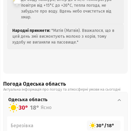
повітря від +15°C до +26°C, тепла погода, не
забудьте про воду. Вдень небо очистеться від
хмар.
Народні прикмети:
"Матія (Матвія). Вважалося, що в
цей день змії висмоктують молоко з корів, тому
худобу не виганяли на пасовище."
Погода Одеська
область
Актуальна інформація про погоду та атмосферні умови на сьогодні
Одеська
область
30°
18°
Ясно
Березівка
30°
/
18°