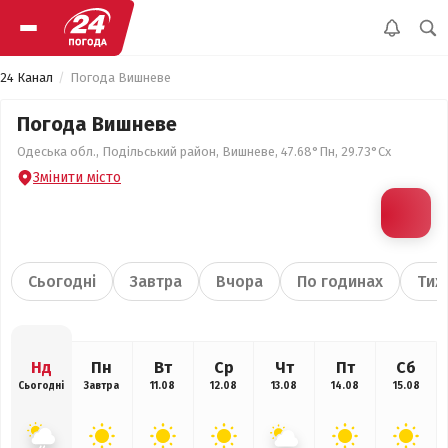
24 Канал
Погода Вишневе
Погода Вишневе
Одеська обл., Подільський район, Вишневе, 47.68°Пн, 29.73°Сх
Змінити місто
Сьогодні
Завтра
Вчора
По годинах
Тиж
Нд
Пн
Вт
Ср
Чт
Пт
Сб
Сьогодні
Завтра
11.08
12.08
13.08
14.08
15.08