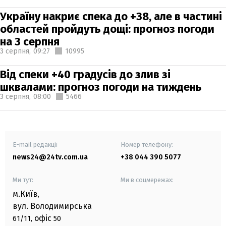
Україну накриє спека до +38, але в частині
областей пройдуть дощі: прогноз погоди
на 3 серпня
3 серпня,
09:27
10995
Від спеки +40 градусів до злив зі
шквалами: прогноз погоди на тиждень
3 серпня,
08:00
5466
E-mail редакції
Номер телефону:
news24@24tv.com.ua
+38 044 390 5077
Ми тут:
Ми в соцмережах:
м.Київ
,
вул. Володимирська
офіс
61/11,
50