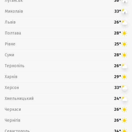
Луганськ
36°
Миколаїв
33°
Львів
26°
Полтава
28°
Рівне
25°
Суми
28°
Тернопіль
26°
Харків
29°
Херсон
33°
Хмельницький
24°
Черкаси
26°
Чернігів
26°
Севастополь
34°