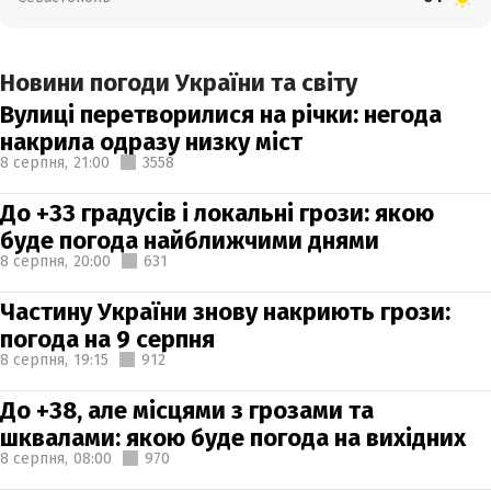
Новини погоди України та світу
Вулиці перетворилися на річки: негода
накрила одразу низку міст
8 серпня,
21:00
3558
До +33 градусів і локальні грози: якою
буде погода найближчими днями
8 серпня,
20:00
631
Частину України знову накриють грози:
погода на 9 серпня
8 серпня,
19:15
912
До +38, але місцями з грозами та
шквалами: якою буде погода на вихідних
8 серпня,
08:00
970