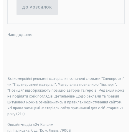
ДО РОЗСИЛОК
Наші додатки:
android
apple
smart tv
samsung smart tv
Всі комерційні рекламні матеріали позначені словами "Спецпроєкт"
чи "Партнерський матеріал". Матеріали з позначкою "Експерт",
"Позиція" відображають позицію авторів та героїв. Редакція може
не поділяти їхніх поглядів. Детальніше щодо реклами та правил
цитування можна ознайомитись в правилах користування сайтом.
Усі права захищені.
Матеріали сайту призначені для осіб старше
21
року (21+)
Онлайн-медіа «24 Канал»
пл. Галицька, буд. 15, м. Львів, 79008