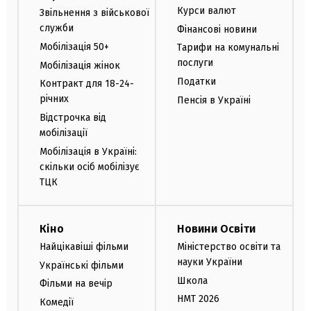
Курси валют
Звільнення з військової
служби
Фінансові новини
Мобілізація 50+
Тарифи на комунальні
послуги
Мобілізація жінок
Податки
Контракт для 18-24-
річних
Пенсія в Україні
Відстрочка від
мобілізації
Мобілізація в Україні:
скільки осіб мобілізує
ТЦК
Кіно
Новини Освіти
Найцікавіші фільми
Міністерство освіти та
науки України
Українські фільми
Школа
Фільми на вечір
НМТ 2026
Комедії