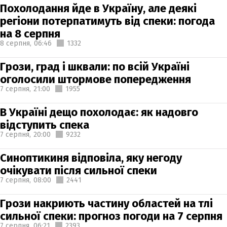
Похолодання йде в Україну, але деякі
регіони потерпатимуть від спеки: погода
на 8 серпня
8 серпня,
06:46
1332
Грози, град і шквали: по всій Україні
оголосили штормове попередження
7 серпня,
21:00
1955
В Україні дещо похолодає: як надовго
відступить спека
7 серпня,
20:00
9232
Синоптикиня відповіла, яку негоду
очікувати після сильної спеки
7 серпня,
08:00
2441
Грози накриють частину областей на тлі
сильної спеки: прогноз погоди на 7 серпня
7 серпня,
06:21
2393