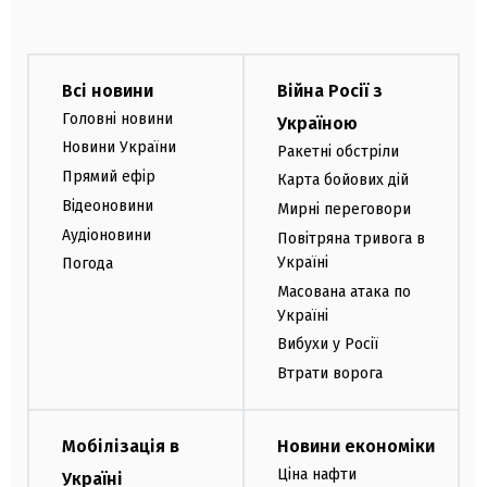
Всі новини
Війна Росії з
Головні новини
Україною
Новини України
Ракетні обстріли
Прямий ефір
Карта бойових дій
Відеоновини
Мирні переговори
Аудіоновини
Повітряна тривога в
Україні
Погода
Масована атака по
Україні
Вибухи у Росії
Втрати ворога
Мобілізація в
Новини економіки
Ціна нафти
Україні