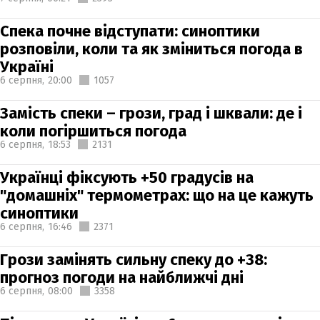
Спека почне відступати: синоптики
розповіли, коли та як зміниться погода в
Україні
6 серпня,
20:00
1057
Замість спеки – грози, град і шквали: де і
коли погіршиться погода
6 серпня,
18:53
2131
Українці фіксують +50 градусів на
"домашніх" термометрах: що на це кажуть
синоптики
6 серпня,
16:46
2371
Грози замінять сильну спеку до +38:
прогноз погоди на найближчі дні
6 серпня,
08:00
3358