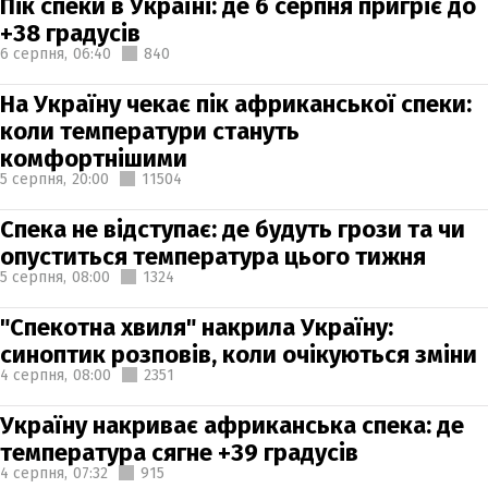
Пік спеки в Україні: де 6 серпня пригріє до
+38 градусів
6 серпня,
06:40
840
На Україну чекає пік африканської спеки:
коли температури стануть
комфортнішими
5 серпня,
20:00
11504
Спека не відступає: де будуть грози та чи
опуститься температура цього тижня
5 серпня,
08:00
1324
"Спекотна хвиля" накрила Україну:
синоптик розповів, коли очікуються зміни
4 серпня,
08:00
2351
Україну накриває африканська спека: де
температура сягне +39 градусів
4 серпня,
07:32
915