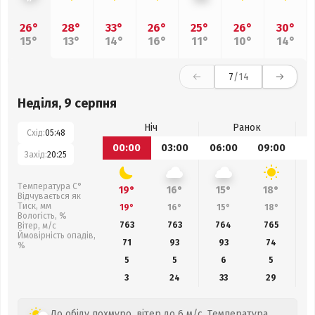
26°
28°
33°
26°
25°
26°
30°
15°
13°
14°
16°
11°
10°
14°
7
/14
Неділя, 9 серпня
Ніч
Ранок
Схід:
05:48
00:00
03:00
06:00
09:00
1
Захід:
20:25
Температура С°
19°
16°
15°
18°
Відчувається як
Тиск, мм
19°
16°
15°
18°
Вологість, %
763
763
764
765
Вітер, м/с
Ймовірність опадів,
71
93
93
74
%
5
5
6
5
3
24
33
29
До обіду похмуро, вітер до 6 м/с. Температура