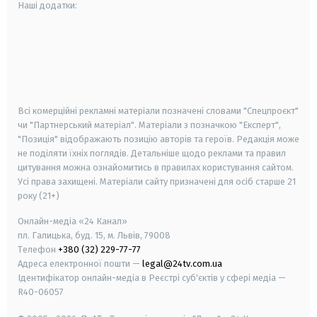
Наші додатки:
android
apple
smart tv
samsung smart tv
Всі комерційні рекламні матеріали позначені словами "Спецпроєкт"
чи "Партнерський матеріал". Матеріали з позначкою "Експерт",
"Позиція" відображають позицію авторів та героїв. Редакція може
не поділяти їхніх поглядів. Детальніше щодо реклами та правил
цитування можна ознайомитись в правилах користування сайтом.
Усі права захищені.
Матеріали сайту призначені для осіб старше
21
року (21+)
Онлайн-медіа «24 Канал»
пл. Галицька, буд. 15, м. Львів, 79008
Телефон
+380 (32) 229-77-77
Адреса електронної пошти —
legal@24tv.com.ua
Ідентифікатор онлайн-медіа в Реєстрі суб'єктів у сфері медіа —
R40-06057