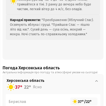
тримайтеся в тіні. З ранку до вечора небо буде
чистим, легкий вітер до 4 м/с, без опадів.
Народні прикмети:
"Преображення (Яблучний Спас).
Освячують яблука і груші. "Прийшов Спас — пішло
літо від нас". Сухий день — суха осінь, мокрий —
мокра. Ночі стають по-справжньому холодними."
Погода Херсонська
область
Актуальна інформація про погоду та атмосферні умови на сьогодні
Херсонська
область
37°
22°
Ясно
Берислав
37°
/
22°