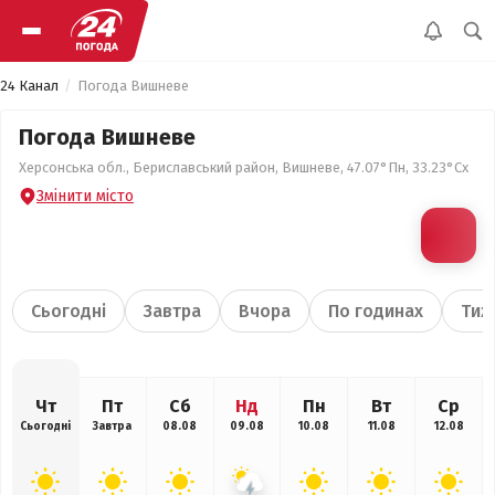
24 Канал
Погода Вишневе
Погода Вишневе
Херсонська обл., Бериславський район, Вишневе, 47.07°Пн, 33.23°Сх
Змінити місто
Сьогодні
Завтра
Вчора
По годинах
Тиж
Чт
Пт
Сб
Нд
Пн
Вт
Ср
Сьогодні
Завтра
08.08
09.08
10.08
11.08
12.08