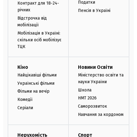
Податки
Контракт для 18-24-
річних
Пенсія в Україні
Відстрочка від
мобілізації
Мобілізація в Україні:
скільки осіб мобілізує
ТЦК
Кіно
Новини Освіти
Найцікавіші фільми
Міністерство освіти та
науки України
Українські фільми
Школа
Фільми на вечір
НМТ 2026
Комедії
Саморозвиток
Серіали
Навчання за кордоном
Нерухомість
Спорт