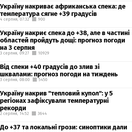
Україну накриває африканська спека: де
температура сягне +39 градусів
4 серпня,
07:32
900
Україну накриє спека до +38, але в частині
областей пройдуть дощі: прогноз погоди
на 3 серпня
3 серпня,
09:27
10929
Від спеки +40 градусів до злив зі
шквалами: прогноз погоди на тиждень
3 серпня,
08:00
5450
Україну накрив "тепловий купол": у 5
регіонах зафіксували температурні
рекорди
2 серпня,
14:52
3644
До +37 та локальні грози: синоптики дали