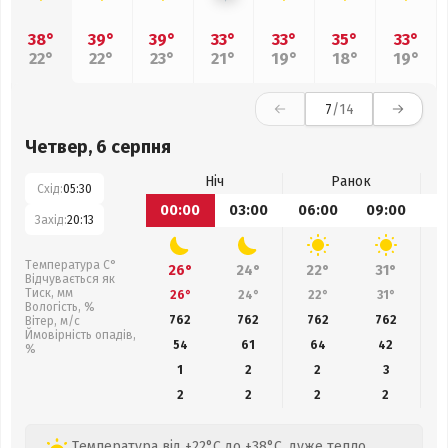
38°
39°
39°
33°
33°
35°
33°
22°
22°
23°
21°
19°
18°
19°
7
/14
Четвер, 6 серпня
Ніч
Ранок
Схід:
05:30
00:00
03:00
06:00
09:00
1
Захід:
20:13
Температура С°
26°
24°
22°
31°
Відчувається як
Тиск, мм
26°
24°
22°
31°
Вологість, %
762
762
762
762
Вітер, м/с
Ймовірність опадів,
54
61
64
42
%
1
2
2
3
2
2
2
2
Температура від +22°C до +38°C, дуже тепло,