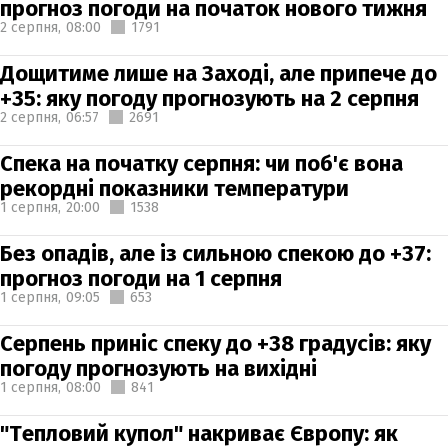
прогноз погоди на початок нового тижня
2 серпня,
08:00
1791
Дощитиме лише на Заході, але припече до
+35: яку погоду прогнозують на 2 серпня
2 серпня,
06:57
2691
Спека на початку серпня: чи поб'є вона
рекордні показники температури
1 серпня,
20:00
1538
Без опадів, але із сильною спекою до +37:
прогноз погоди на 1 серпня
1 серпня,
09:05
653
Серпень приніс спеку до +38 градусів: яку
погоду прогнозують на вихідні
1 серпня,
08:00
841
"Тепловий купол" накриває Європу: як