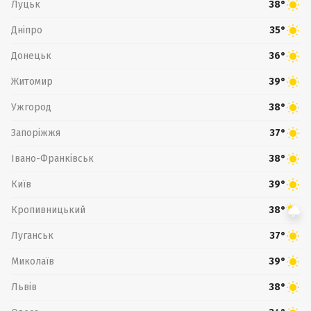
Луцьк
38°
Дніпро
35°
Донецьк
36°
Житомир
39°
Ужгород
38°
Запоріжжя
37°
Івано-Франківськ
38°
Київ
39°
Кропивницький
38°
Луганськ
37°
Миколаїв
39°
Львів
38°