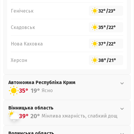
Генічеськ
32°
/
23°
Скадовськ
35°
/
22°
Нова Каховка
37°
/
22°
Херсон
38°
/
21°
Автономна Республіка Крим
35°
19°
Ясно
Вінницька
область
39°
20°
Мінлива хмарність, слабкий дощ
Волинська
область