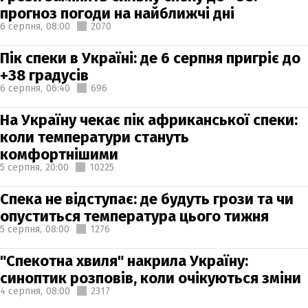
прогноз погоди на найближчі дні
6 серпня,
08:00
2070
Пік спеки в Україні: де 6 серпня пригріє до
+38 градусів
6 серпня,
06:40
696
На Україну чекає пік африканської спеки:
коли температури стануть
комфортнішими
5 серпня,
20:00
10225
Спека не відступає: де будуть грози та чи
опуститься температура цього тижня
5 серпня,
08:00
1276
"Спекотна хвиля" накрила Україну:
синоптик розповів, коли очікуються зміни
4 серпня,
08:00
2317