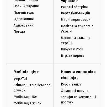
Україною
Новини України
Ракетні обстріли
Прямий ефір
Карта бойових дій
Відеоновини
Мирні переговори
Аудіоновини
Повітряна тривога в
Україні
Погода
Масована атака по
Україні
Вибухи у Росії
Втрати ворога
Мобілізація в
Новини економіки
Ціна нафти
Україні
Курси валют
Звільнення з військової
служби
Фінансові новини
Мобілізація 50+
Тарифи на комунальні
послуги
Мобілізація жінок