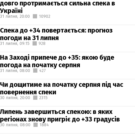
довго протримається сильна спека в
Україні
31 липня,
20:00
10902
Спека до +34 повертається: прогноз
погоди на 31 липня
31 липня,
09:15
928
На Заході припече до +35: якою буде
погода на початку серпня
31 липня,
08:00
427
Чи дощитиме на початку серпня під час
повернення спеки
30 липня,
20:00
2315
Липень завершиться спекою: в яких
регіонах знову пригріє до +33 градусів
30 липня,
08:00
1884