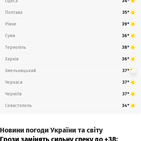
Одеса
34°
Полтава
35°
Рівне
39°
Суми
36°
Тернопіль
38°
Харків
36°
Хмельницький
37°
Черкаси
37°
Чернігів
37°
Севастополь
34°
Новини погоди України та світу
Грози замінять сильну спеку до +38: