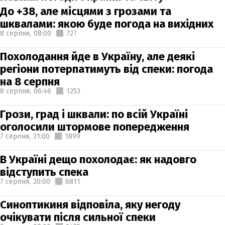
До +38, але місцями з грозами та
шквалами: якою буде погода на вихідних
8 серпня,
08:00
727
Похолодання йде в Україну, але деякі
регіони потерпатимуть від спеки: погода
на 8 серпня
8 серпня,
06:46
1253
Грози, град і шквали: по всій Україні
оголосили штормове попередження
7 серпня,
21:00
1899
В Україні дещо похолодає: як надовго
відступить спека
7 серпня,
20:00
6811
Синоптикиня відповіла, яку негоду
очікувати після сильної спеки