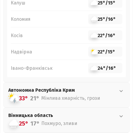
Калуш
25°
/
15°
Коломия
25°
/
16°
Косів
22°
/
16°
Надвірна
22°
/
15°
Івано-Франківськ
24°
/
16°
Автономна Республіка Крим
33°
21°
Мінлива хмарність, грози
Вінницька
область
25°
17°
Похмуро, зливи