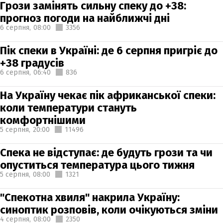
Грози замінять сильну спеку до +38:
прогноз погоди на найближчі дні
6 серпня,
08:00
3356
Пік спеки в Україні: де 6 серпня пригріє до
+38 градусів
6 серпня,
06:40
836
На Україну чекає пік африканської спеки:
коли температури стануть
комфортнішими
5 серпня,
20:00
11496
Спека не відступає: де будуть грози та чи
опуститься температура цього тижня
5 серпня,
08:00
1321
"Спекотна хвиля" накрила Україну:
синоптик розповів, коли очікуються зміни
4 серпня,
08:00
2350