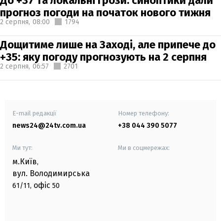
До +37 та локальні грози: синоптики дали
прогноз погоди на початок нового тижня
2 серпня,
08:00
1794
Дощитиме лише на Заході, але припече до
+35: яку погоду прогнозують на 2 серпня
2 серпня,
06:57
2701
E-mail редакції
Номер телефону:
news24@24tv.com.ua
+38 044 390 5077
Ми тут:
Ми в соцмережах:
м.Київ
,
вул. Володимирська
офіс
61/11,
50