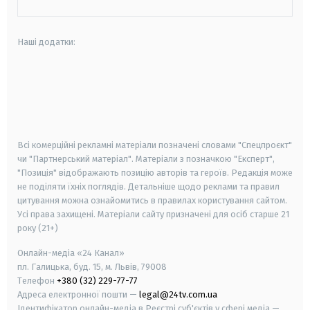
Наші додатки:
android
apple
smart tv
samsung smart tv
Всі комерційні рекламні матеріали позначені словами "Спецпроєкт"
чи "Партнерський матеріал". Матеріали з позначкою "Експерт",
"Позиція" відображають позицію авторів та героїв. Редакція може
не поділяти їхніх поглядів. Детальніше щодо реклами та правил
цитування можна ознайомитись в правилах користування сайтом.
Усі права захищені.
Матеріали сайту призначені для осіб старше
21
року (21+)
Онлайн-медіа «24 Канал»
пл. Галицька, буд. 15, м. Львів, 79008
Телефон
+380 (32) 229-77-77
Адреса електронної пошти —
legal@24tv.com.ua
Ідентифікатор онлайн-медіа в Реєстрі суб'єктів у сфері медіа —