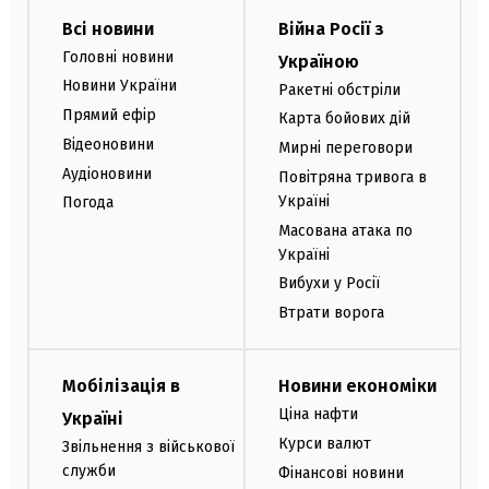
Всі новини
Війна Росії з
Головні новини
Україною
Новини України
Ракетні обстріли
Прямий ефір
Карта бойових дій
Відеоновини
Мирні переговори
Аудіоновини
Повітряна тривога в
Україні
Погода
Масована атака по
Україні
Вибухи у Росії
Втрати ворога
Мобілізація в
Новини економіки
Ціна нафти
Україні
Курси валют
Звільнення з військової
служби
Фінансові новини