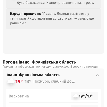
буде безхмарним. Надвечір розпочнеться гроза.
Народні прикмети:
"Пимена. Лелеки відлітають у
теплі краї. Якщо відлетіли до цього дня — зима буде
ранньою."
Погода Івано-Франківська
область
Актуальна інформація про погоду та атмосферні умови на сьогодні
Івано-Франківська
область
19°
13°
Похмуро, слабкий дощ
Верховина
19°
/
13°