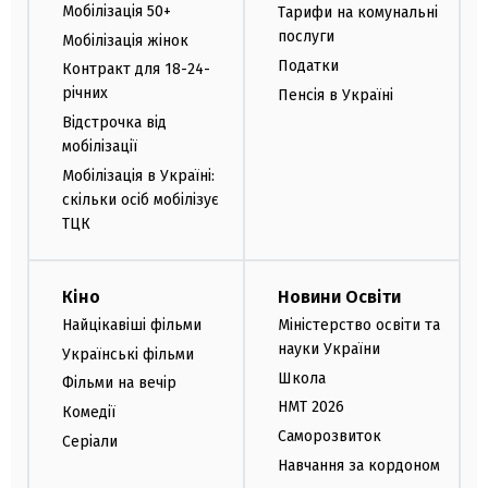
Мобілізація 50+
Тарифи на комунальні
послуги
Мобілізація жінок
Податки
Контракт для 18-24-
річних
Пенсія в Україні
Відстрочка від
мобілізації
Мобілізація в Україні:
скільки осіб мобілізує
ТЦК
Кіно
Новини Освіти
Найцікавіші фільми
Міністерство освіти та
науки України
Українські фільми
Школа
Фільми на вечір
НМТ 2026
Комедії
Саморозвиток
Серіали
Навчання за кордоном