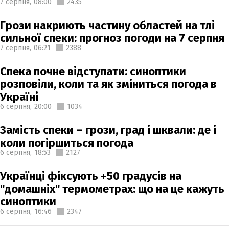
7 серпня,
08:00
2435
Грози накриють частину областей на тлі
сильної спеки: прогноз погоди на 7 серпня
7 серпня,
06:21
2388
Спека почне відступати: синоптики
розповіли, коли та як зміниться погода в
Україні
6 серпня,
20:00
1034
Замість спеки – грози, град і шквали: де і
коли погіршиться погода
6 серпня,
18:53
2127
Українці фіксують +50 градусів на
"домашніх" термометрах: що на це кажуть
синоптики
6 серпня,
16:46
2347