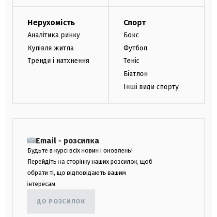
Нерухомість
Спорт
Аналітика ринку
Бокс
Купівля житла
Футбол
Тренди і натхнення
Теніс
Біатлон
Інші види спорту
Email - розсилка
Будьте в курсі всіх новин і оновлень!
Перейдіть на сторінку наших розсилок, щоб
обрати ті, що відповідають вашим
інтересам.
ДО РОЗСИЛОК