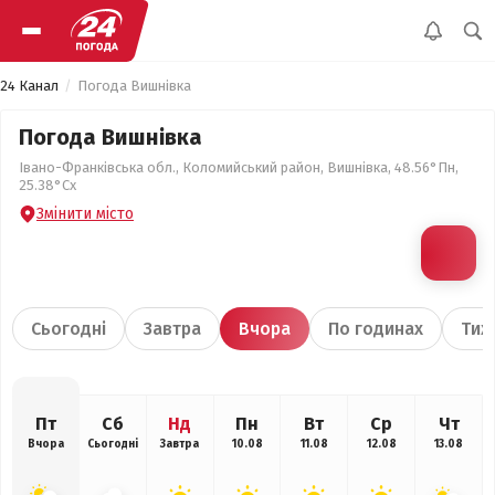
24 Канал
Погода Вишнівка
Погода Вишнівка
Івано-Франківська обл., Коломийський район, Вишнівка, 48.56°Пн,
25.38°Сх
Змінити місто
Сьогодні
Завтра
Вчора
По годинах
Тиж
Пт
Сб
Нд
Пн
Вт
Ср
Чт
Вчора
Сьогодні
Завтра
10.08
11.08
12.08
13.08