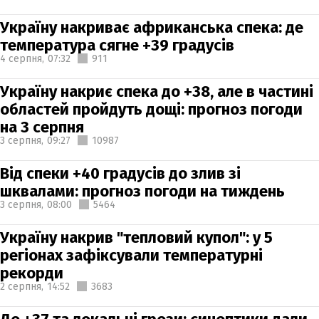
Україну накриває африканська спека: де
температура сягне +39 градусів
4 серпня,
07:32
911
Україну накриє спека до +38, але в частині
областей пройдуть дощі: прогноз погоди
на 3 серпня
3 серпня,
09:27
10987
Від спеки +40 градусів до злив зі
шквалами: прогноз погоди на тиждень
3 серпня,
08:00
5464
Україну накрив "тепловий купол": у 5
регіонах зафіксували температурні
рекорди
2 серпня,
14:52
3683