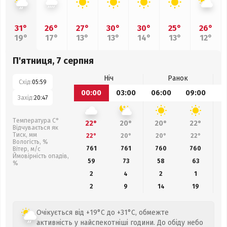
31°
26°
27°
30°
30°
25°
26°
19°
17°
13°
13°
14°
13°
12°
П'ятниця, 7 серпня
Ніч
Ранок
Схід:
05:59
00:00
03:00
06:00
09:00
1
Захід:
20:47
Температура С°
22°
20°
20°
22°
Відчувається як
Тиск, мм
22°
20°
20°
22°
Вологість, %
761
761
760
760
Вітер, м/с
Ймовірність опадів,
59
73
58
63
%
2
4
2
1
2
9
14
19
Очікується від +19°C до +31°C, обмежте
активність у найспекотніші години. До обіду небо