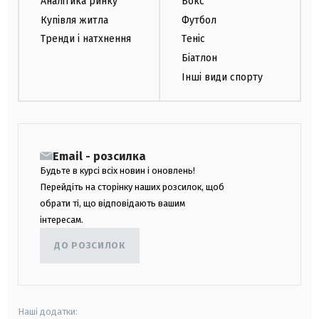
Аналітика ринку
Бокс
Купівля житла
Футбол
Тренди і натхнення
Теніс
Біатлон
Інші види спорту
Email - розсилка
Будьте в курсі всіх новин і оновлень!
Перейдіть на сторінку наших розсилок, щоб
обрати ті, що відповідають вашим
інтересам.
ДО РОЗСИЛОК
Наші додатки: