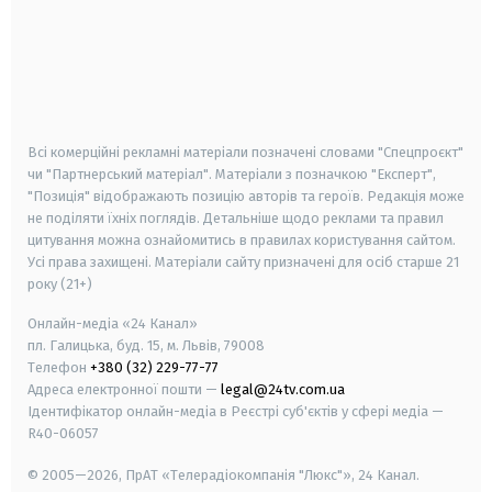
android
apple
smart tv
samsung smart tv
Всі комерційні рекламні матеріали позначені словами "Спецпроєкт"
чи "Партнерський матеріал". Матеріали з позначкою "Експерт",
"Позиція" відображають позицію авторів та героїв. Редакція може
не поділяти їхніх поглядів. Детальніше щодо реклами та правил
цитування можна ознайомитись в правилах користування сайтом.
Усі права захищені.
Матеріали сайту призначені для осіб старше
21
року (21+)
Онлайн-медіа «24 Канал»
пл. Галицька, буд. 15, м. Львів, 79008
Телефон
+380 (32) 229-77-77
Адреса електронної пошти —
legal@24tv.com.ua
Ідентифікатор онлайн-медіа в Реєстрі суб'єктів у сфері медіа —
R40-06057
© 2005—2026,
ПрАТ «Телерадіокомпанія "Люкс"», 24 Канал.