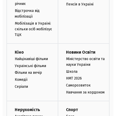
річних
Пенсія в Україні
Відстрочка від
мобілізації
Мобілізація в Україні:
скільки осіб мобілізує
ТЦК
Кіно
Новини Освіти
Найцікавіші фільми
Міністерство освіти та
науки України
Українські фільми
Школа
Фільми на вечір
НМТ 2026
Комедії
Саморозвиток
Серіали
Навчання за кордоном
Нерухомість
Спорт