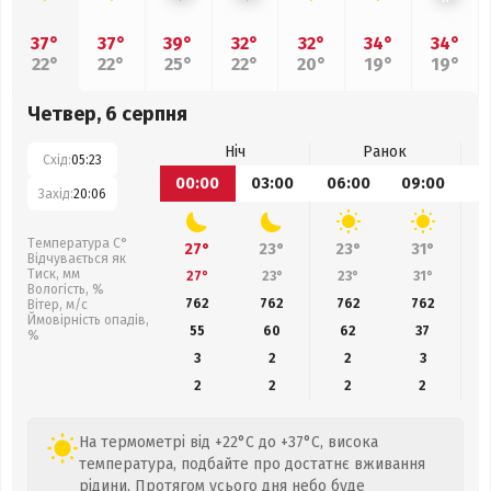
37°
37°
39°
32°
32°
34°
34°
22°
22°
25°
22°
20°
19°
19°
Четвер, 6 серпня
Ніч
Ранок
Схід:
05:23
00:00
03:00
06:00
09:00
1
Захід:
20:06
Температура С°
27°
23°
23°
31°
Відчувається як
Тиск, мм
27°
23°
23°
31°
Вологість, %
762
762
762
762
Вітер, м/с
Ймовірність опадів,
55
60
62
37
%
3
2
2
3
2
2
2
2
На термометрі від +22°C до +37°C, висока
температура, подбайте про достатнє вживання
рідини. Протягом усього дня небо буде