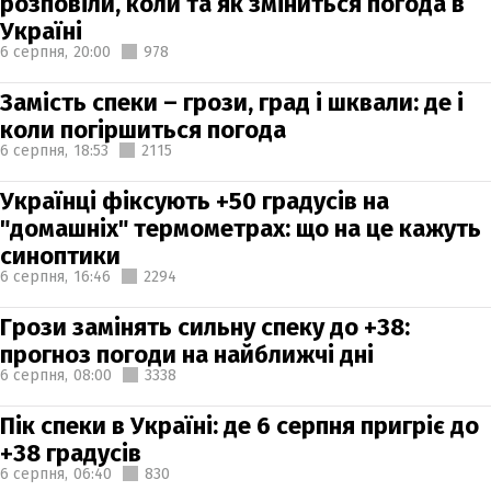
розповіли, коли та як зміниться погода в
Україні
6 серпня,
20:00
978
Замість спеки – грози, град і шквали: де і
коли погіршиться погода
6 серпня,
18:53
2115
Українці фіксують +50 градусів на
"домашніх" термометрах: що на це кажуть
синоптики
6 серпня,
16:46
2294
Грози замінять сильну спеку до +38:
прогноз погоди на найближчі дні
6 серпня,
08:00
3338
Пік спеки в Україні: де 6 серпня пригріє до
+38 градусів
6 серпня,
06:40
830