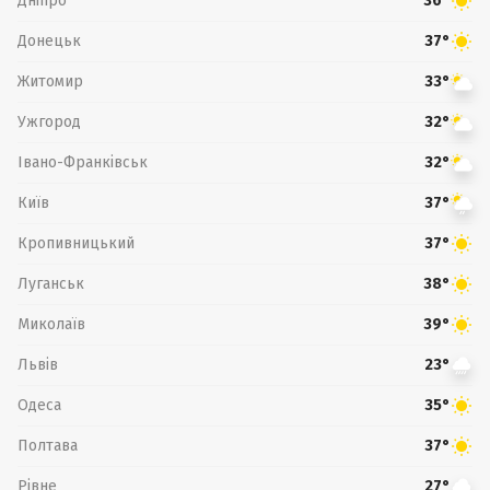
Дніпро
36°
Донецьк
37°
Житомир
33°
Ужгород
32°
Івано-Франківськ
32°
Київ
37°
Кропивницький
37°
Луганськ
38°
Миколаїв
39°
Львів
23°
Одеса
35°
Полтава
37°
Рівне
27°