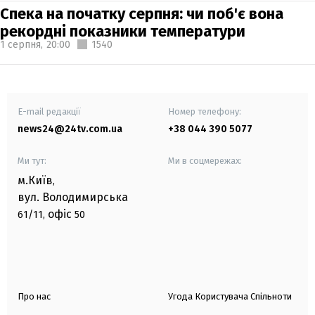
Спека на початку серпня: чи поб'є вона
рекордні показники температури
1 серпня,
20:00
1540
E-mail редакції
Номер телефону:
news24@24tv.com.ua
+38 044 390 5077
Ми тут:
Ми в соцмережах:
м.Київ
,
вул. Володимирська
офіс
61/11,
50
Про нас
Угода Користувача Спільноти