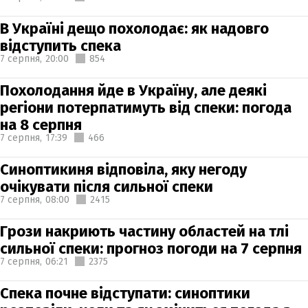
В Україні дещо похолодає: як надовго
відступить спека
7 серпня,
20:00
854
Похолодання йде в Україну, але деякі
регіони потерпатимуть від спеки: погода
на 8 серпня
7 серпня,
17:39
466
Синоптикиня відповіла, яку негоду
очікувати після сильної спеки
7 серпня,
08:00
2415
Грози накриють частину областей на тлі
сильної спеки: прогноз погоди на 7 серпня
7 серпня,
06:21
2375
Спека почне відступати: синоптики