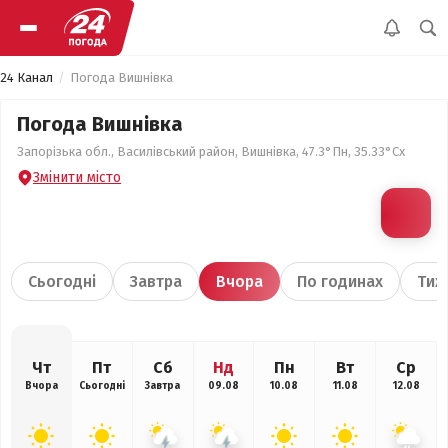
24 Канал
Погода Вишнівка
Погода Вишнівка
Запорізька обл., Василівський район, Вишнівка, 47.3°Пн, 35.33°Сх
Змінити місто
Сьогодні
Завтра
Вчора
По годинах
Тиж
Чт
Пт
Сб
Нд
Пн
Вт
Ср
Вчора
Сьогодні
Завтра
09.08
10.08
11.08
12.08