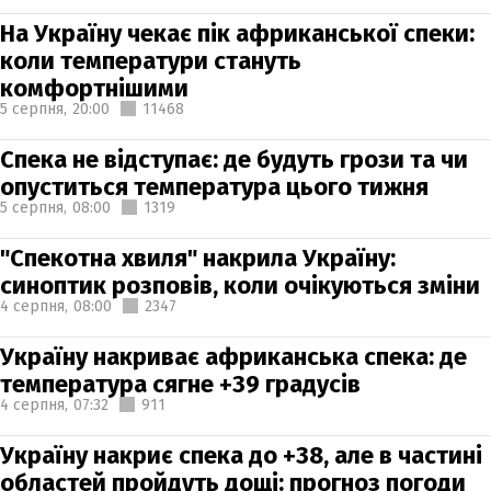
На Україну чекає пік африканської спеки:
коли температури стануть
комфортнішими
5 серпня,
20:00
11468
Спека не відступає: де будуть грози та чи
опуститься температура цього тижня
5 серпня,
08:00
1319
"Спекотна хвиля" накрила Україну:
синоптик розповів, коли очікуються зміни
4 серпня,
08:00
2347
Україну накриває африканська спека: де
температура сягне +39 градусів
4 серпня,
07:32
911
Україну накриє спека до +38, але в частині
областей пройдуть дощі: прогноз погоди