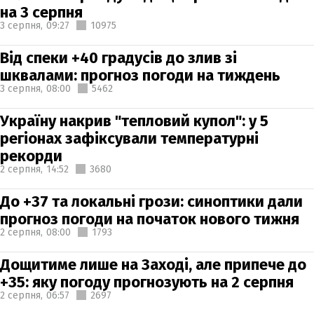
на 3 серпня
3 серпня,
09:27
10975
Від спеки +40 градусів до злив зі
шквалами: прогноз погоди на тиждень
3 серпня,
08:00
5462
Україну накрив "тепловий купол": у 5
регіонах зафіксували температурні
рекорди
2 серпня,
14:52
3680
До +37 та локальні грози: синоптики дали
прогноз погоди на початок нового тижня
2 серпня,
08:00
1793
Дощитиме лише на Заході, але припече до
+35: яку погоду прогнозують на 2 серпня
2 серпня,
06:57
2697