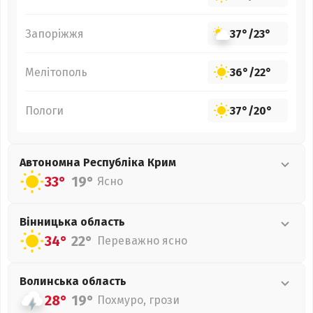
Запоріжжя
37°
/
23°
Мелітополь
36°
/
22°
Пологи
37°
/
20°
Автономна Республіка Крим
33°
19°
Ясно
Вінницька
область
34°
22°
Переважно ясно
Волинська
область
28°
19°
Похмуро, грози