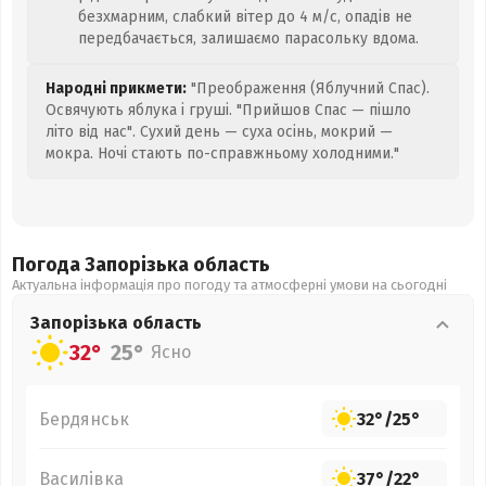
безхмарним, слабкий вітер до 4 м/с, опадів не
передбачається, залишаємо парасольку вдома.
Народні прикмети:
"Преображення (Яблучний Спас).
Освячують яблука і груші. "Прийшов Спас — пішло
літо від нас". Сухий день — суха осінь, мокрий —
мокра. Ночі стають по-справжньому холодними."
Погода Запорізька
область
Актуальна інформація про погоду та атмосферні умови на сьогодні
Запорізька
область
32°
25°
Ясно
Бердянськ
32°
/
25°
Василівка
37°
/
22°