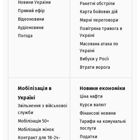
Новини України
Ракетні обстріли
Прямий ефір
Карта бойових дій
Відеоновини
Мирні переговори
Аудіоновини
Повітряна тривога в
Україні
Погода
Масована атака по
Україні
Вибухи у Росії
Втрати ворога
Мобілізація в
Новини економіки
Ціна нафти
Україні
Курси валют
Звільнення з військової
служби
Фінансові новини
Мобілізація 50+
Тарифи на комунальні
послуги
Мобілізація жінок
Податки
Контракт для 18-24-