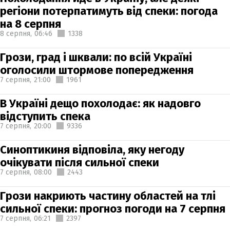
регіони потерпатимуть від спеки: погода
на 8 серпня
8 серпня,
06:46
1338
Грози, град і шквали: по всій Україні
оголосили штормове попередження
7 серпня,
21:00
1961
В Україні дещо похолодає: як надовго
відступить спека
7 серпня,
20:00
9336
Синоптикиня відповіла, яку негоду
очікувати після сильної спеки
7 серпня,
08:00
2443
Грози накриють частину областей на тлі
сильної спеки: прогноз погоди на 7 серпня
7 серпня,
06:21
2397