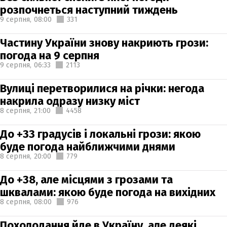
розпочнеться наступний тиждень
9 серпня,
08:00
331
Частину України знову накриють грози:
погода на 9 серпня
9 серпня,
06:33
2113
Вулиці перетворилися на річки: негода
накрила одразу низку міст
8 серпня,
21:00
4458
До +33 градусів і локальні грози: якою
буде погода найближчими днями
8 серпня,
20:00
779
До +38, але місцями з грозами та
шквалами: якою буде погода на вихідних
8 серпня,
08:00
976
Похолодання йде в Україну, але деякі