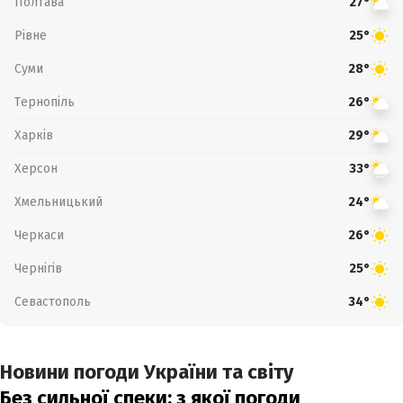
Полтава
27°
Рівне
25°
Суми
28°
Тернопіль
26°
Харків
29°
Херсон
33°
Хмельницький
24°
Черкаси
26°
Чернігів
25°
Севастополь
34°
Новини погоди України та світу
Без сильної спеки: з якої погоди