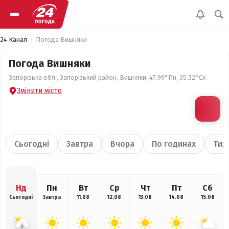
24 Канал
Погода Вишняки
Погода Вишняки
Запорізька обл., Запорізький район, Вишняки, 47.99°Пн, 35.32°Сх
Змінити місто
Сьогодні
Завтра
Вчора
По годинах
Тиж
Нд
Пн
Вт
Ср
Чт
Пт
Сб
Сьогодні
Завтра
11.08
12.08
13.08
14.08
15.08