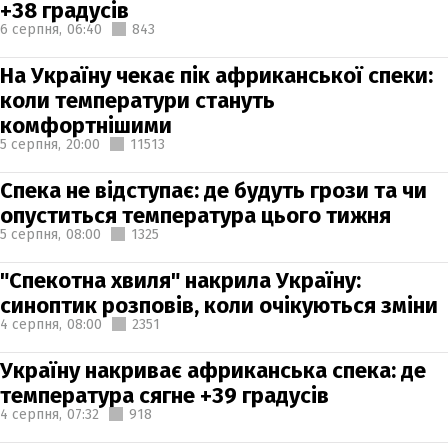
+38 градусів
6 серпня,
06:40
843
На Україну чекає пік африканської спеки:
коли температури стануть
комфортнішими
5 серпня,
20:00
11513
Спека не відступає: де будуть грози та чи
опуститься температура цього тижня
5 серпня,
08:00
1325
"Спекотна хвиля" накрила Україну:
синоптик розповів, коли очікуються зміни
4 серпня,
08:00
2351
Україну накриває африканська спека: де
температура сягне +39 градусів
4 серпня,
07:32
918