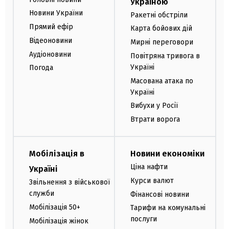
Україною
Новини України
Ракетні обстріли
Прямий ефір
Карта бойових дій
Відеоновини
Мирні переговори
Аудіоновини
Повітряна тривога в
Україні
Погода
Масована атака по
Україні
Вибухи у Росії
Втрати ворога
Мобілізація в
Новини економіки
Ціна нафти
Україні
Курси валют
Звільнення з військової
служби
Фінансові новини
Мобілізація 50+
Тарифи на комунальні
послуги
Мобілізація жінок