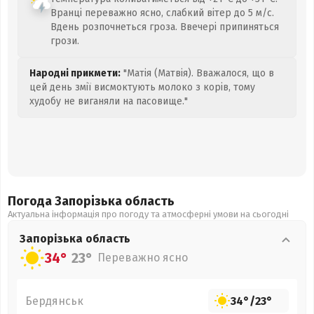
Вранці переважно ясно, слабкий вітер до 5 м/с.
Вдень розпочнеться гроза. Ввечері припиняться
грози.
Народні прикмети:
"Матія (Матвія). Вважалося, що в
цей день змії висмоктують молоко з корів, тому
худобу не виганяли на пасовище."
Погода Запорізька
область
Актуальна інформація про погоду та атмосферні умови на сьогодні
Запорізька
область
34°
23°
Переважно ясно
Бердянськ
34°
/
23°