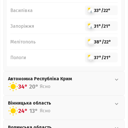
Василівка
33°
/
22°
Запоріжжя
31°
/
21°
Мелітополь
38°
/
22°
Пологи
37°
/
21°
Автономна Республіка Крим
34°
20°
Ясно
Вінницька
область
24°
13°
Ясно
Волинська
область