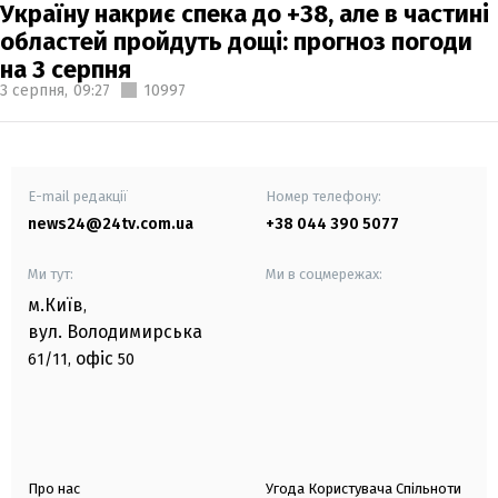
Україну накриє спека до +38, але в частині
областей пройдуть дощі: прогноз погоди
на 3 серпня
3 серпня,
09:27
10997
E-mail редакції
Номер телефону:
news24@24tv.com.ua
+38 044 390 5077
Ми тут:
Ми в соцмережах:
м.Київ
,
вул. Володимирська
офіс
61/11,
50
Про нас
Угода Користувача Спільноти