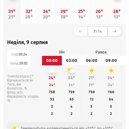
31°
32°
34°
29°
25°
26°
28°
21°
20°
20°
18°
14°
13°
13°
7
/14
Неділя, 9 серпня
Ніч
Ранок
Схід:
05:24
00:00
03:00
06:00
09:00
1
Захід:
20:02
Температура С°
24°
24°
21°
24°
Відчувається як
Тиск, мм
24°
24°
21°
24°
Вологість, %
758
759
759
760
Вітер, м/с
Ймовірність опадів,
53
65
72
64
%
3
4
5
5
2
2
2
2
Температура коливатиметься від +21°C до +31°C.