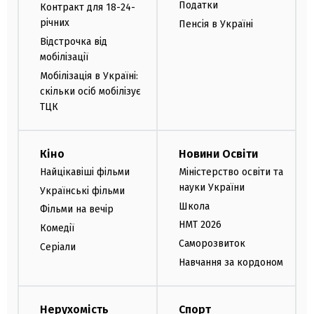
Податки
Контракт для 18-24-
річних
Пенсія в Україні
Відстрочка від
мобілізації
Мобілізація в Україні:
скільки осіб мобілізує
ТЦК
Кіно
Новини Освіти
Найцікавіші фільми
Міністерство освіти та
науки України
Українські фільми
Школа
Фільми на вечір
НМТ 2026
Комедії
Саморозвиток
Серіали
Навчання за кордоном
Нерухомість
Спорт