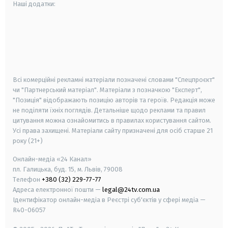
Наші додатки:
android
apple
smart tv
samsung smart tv
Всі комерційні рекламні матеріали позначені словами "Спецпроєкт"
чи "Партнерський матеріал". Матеріали з позначкою "Експерт",
"Позиція" відображають позицію авторів та героїв. Редакція може
не поділяти їхніх поглядів. Детальніше щодо реклами та правил
цитування можна ознайомитись в правилах користування сайтом.
Усі права захищені.
Матеріали сайту призначені для осіб старше
21
року (21+)
Онлайн-медіа «24 Канал»
пл. Галицька, буд. 15, м. Львів, 79008
Телефон
+380 (32) 229-77-77
Адреса електронної пошти —
legal@24tv.com.ua
Ідентифікатор онлайн-медіа в Реєстрі суб'єктів у сфері медіа —
R40-06057