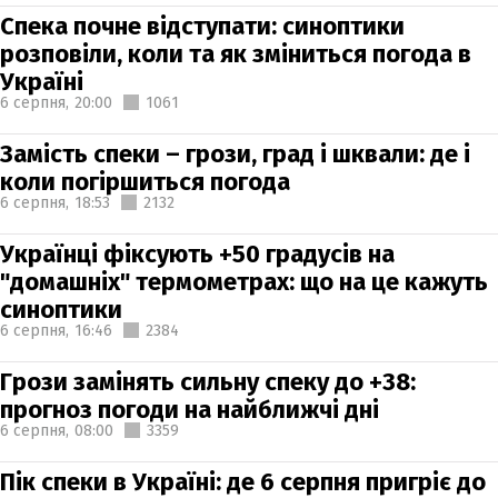
Спека почне відступати: синоптики
розповіли, коли та як зміниться погода в
Україні
6 серпня,
20:00
1061
Замість спеки – грози, град і шквали: де і
коли погіршиться погода
6 серпня,
18:53
2132
Українці фіксують +50 градусів на
"домашніх" термометрах: що на це кажуть
синоптики
6 серпня,
16:46
2384
Грози замінять сильну спеку до +38:
прогноз погоди на найближчі дні
6 серпня,
08:00
3359
Пік спеки в Україні: де 6 серпня пригріє до