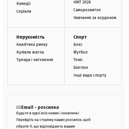
НМТ 2026
Комедії
Саморозвиток
Серіали
Навчання за кордоном
Нерухомість
Спорт
Аналітика ринку
Бокс
Купівля житла
Футбол
Тренди і натхнення
Теніс
Біатлон
Інші види спорту
Email - розсилка
Будьте в курсі всіх новин і оновлень!
Перейдіть на сторінку наших розсилок, щоб
обрати ті, що відповідають вашим