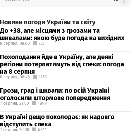
Новини погоди України та світу
До +38, але місцями з грозами та
шквалами: якою буде погода на вихідних
8 серпня,
08:00
727
Похолодання йде в Україну, але деякі
регіони потерпатимуть від спеки: погода
на 8 серпня
8 серпня,
06:46
1253
Грози, град і шквали: по всій Україні
оголосили штормове попередження
7 серпня,
21:00
1899
В Україні дещо похолодає: як надовго
відступить спека
7 серпня,
20:00
6811