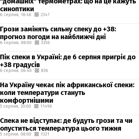
"домашніх" термометрах: що на це кажуть
синоптики
6 серпня,
16:46
2347
Грози замінять сильну спеку до +38:
прогноз погоди на найближчі дні
6 серпня,
08:00
3356
Пік спеки в Україні: де 6 серпня пригріє до
+38 градусів
6 серпня,
06:40
836
На Україну чекає пік африканської спеки:
коли температури стануть
комфортнішими
5 серпня,
20:00
11496
Спека не відступає: де будуть грози та чи
опуститься температура цього тижня
5 серпня,
08:00
1321