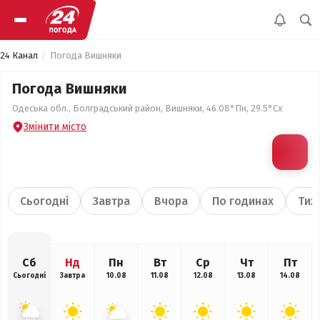
24 Канал
Погода Вишняки
Погода Вишняки
Одеська обл., Болградський район, Вишняки, 46.08°Пн, 29.5°Сх
Змінити місто
Сьогодні
Завтра
Вчора
По годинах
Тиж
Сб
Нд
Пн
Вт
Ср
Чт
Пт
Сьогодні
Завтра
10.08
11.08
12.08
13.08
14.08