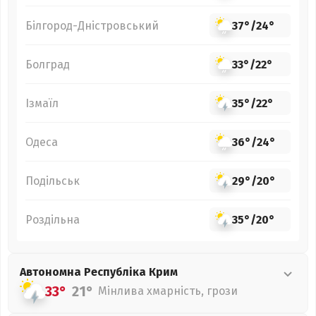
Білгород-Дністровський
37°
/
24°
Болград
33°
/
22°
Ізмаїл
35°
/
22°
Одеса
36°
/
24°
Подільськ
29°
/
20°
Роздільна
35°
/
20°
Автономна Республіка Крим
33°
21°
Мінлива хмарність, грози