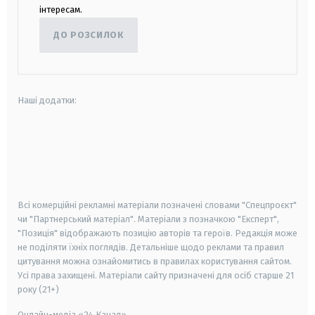
інтересам.
ДО РОЗСИЛОК
Наші додатки:
android
apple
smart tv
samsung smart tv
Всі комерційні рекламні матеріали позначені словами "Спецпроєкт"
чи "Партнерський матеріал". Матеріали з позначкою "Експерт",
"Позиція" відображають позицію авторів та героїв. Редакція може
не поділяти їхніх поглядів. Детальніше щодо реклами та правил
цитування можна ознайомитись в правилах користування сайтом.
Усі права захищені.
Матеріали сайту призначені для осіб старше
21
року (21+)
Онлайн-медіа «24 Канал»