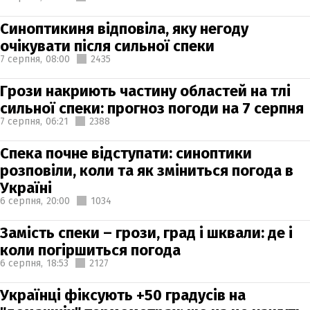
Синоптикиня відповіла, яку негоду
очікувати після сильної спеки
7 серпня,
08:00
2435
Грози накриють частину областей на тлі
сильної спеки: прогноз погоди на 7 серпня
7 серпня,
06:21
2388
Спека почне відступати: синоптики
розповіли, коли та як зміниться погода в
Україні
6 серпня,
20:00
1034
Замість спеки – грози, град і шквали: де і
коли погіршиться погода
6 серпня,
18:53
2127
Українці фіксують +50 градусів на