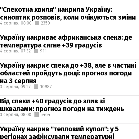
"Спекотна хвиля" накрила Україну:
синоптик розповів, коли очікуються зміни
4 серпня,
08:00
2350
Україну накриває африканська спека: де
температура сягне +39 градусів
4 серпня,
07:32
911
Україну накриє спека до +38, але в частині
областей пройдуть дощі: прогноз погоди
на 3 серпня
3 серпня,
09:27
10987
Від спеки +40 градусів до злив зі
шквалами: прогноз погоди на тиждень
3 серпня,
08:00
5464
Україну накрив "тепловий купол": у 5
регіонах зафіксували температурні