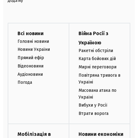
додатку
Всі новини
Війна Росії з
Головні новини
Україною
Новини України
Ракетні обстріли
Прямий ефір
Карта бойових дій
Відеоновини
Мирні переговори
Аудіоновини
Повітряна тривога в
Україні
Погода
Масована атака по
Україні
Вибухи у Росії
Втрати ворога
Мобілізація в
Новини економіки