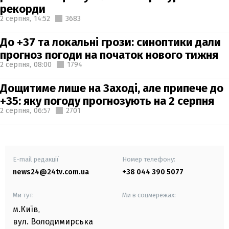
рекорди
2 серпня,
14:52
3683
До +37 та локальні грози: синоптики дали
прогноз погоди на початок нового тижня
2 серпня,
08:00
1794
Дощитиме лише на Заході, але припече до
+35: яку погоду прогнозують на 2 серпня
2 серпня,
06:57
2701
E-mail редакції
Номер телефону:
news24@24tv.com.ua
+38 044 390 5077
Ми тут:
Ми в соцмережах:
м.Київ
,
вул. Володимирська