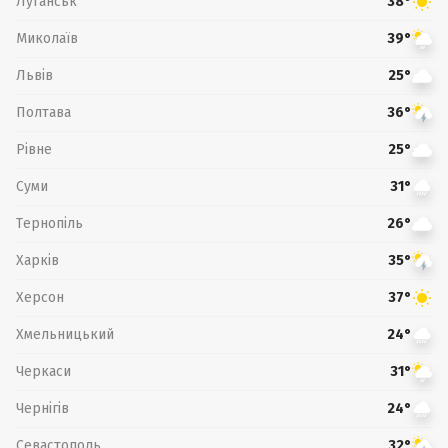
Луганськ
38°
Миколаїв
39°
Львів
25°
Полтава
36°
Рівне
25°
Суми
31°
Тернопіль
26°
Харків
35°
Херсон
37°
Хмельницький
24°
Черкаси
31°
Чернігів
24°
Севастополь
32°