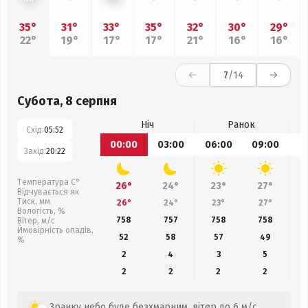
35°
31°
33°
35°
32°
30°
29°
22°
19°
17°
17°
21°
16°
16°
7
/14
Субота, 8 серпня
Ніч
Ранок
Схід:
05:52
00:00
03:00
06:00
09:00
1
Захід:
20:22
Температура С°
26°
24°
23°
27°
Відчувається як
Тиск, мм
26°
24°
23°
27°
Вологість, %
758
757
758
758
Вітер, м/с
Ймовірність опадів,
52
58
57
49
%
2
4
3
5
2
2
2
2
Зранку небо буде безхмарним, вітер до 6 м/с.