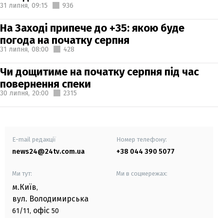
31 липня,
09:15
936
На Заході припече до +35: якою буде
погода на початку серпня
31 липня,
08:00
428
Чи дощитиме на початку серпня під час
повернення спеки
30 липня,
20:00
2315
E-mail редакції
Номер телефону:
news24@24tv.com.ua
+38 044 390 5077
Ми тут:
Ми в соцмережах:
м.Київ
,
вул. Володимирська
офіс
61/11,
50