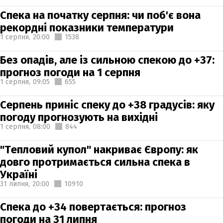
Спека на початку серпня: чи поб'є вона
рекордні показники температури
1 серпня,
20:00
1538
Без опадів, але із сильною спекою до +37:
прогноз погоди на 1 серпня
1 серпня,
09:05
655
Серпень приніс спеку до +38 градусів: яку
погоду прогнозують на вихідні
1 серпня,
08:00
844
"Тепловий купол" накриває Європу: як
довго протримається сильна спека в
Україні
31 липня,
20:00
10910
Спека до +34 повертається: прогноз
погоди на 31 липня