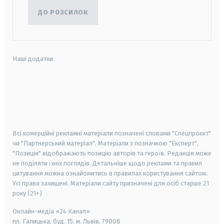
ДО РОЗСИЛОК
Наші додатки:
android
apple
smart tv
samsung smart tv
Всі комерційні рекламні матеріали позначені словами "Спецпроєкт"
чи "Партнерський матеріал". Матеріали з позначкою "Експерт",
"Позиція" відображають позицію авторів та героїв. Редакція може
не поділяти їхніх поглядів. Детальніше щодо реклами та правил
цитування можна ознайомитись в правилах користування сайтом.
Усі права захищені.
Матеріали сайту призначені для осіб старше
21
року (21+)
Онлайн-медіа «24 Канал»
пл. Галицька, буд. 15, м. Львів, 79008