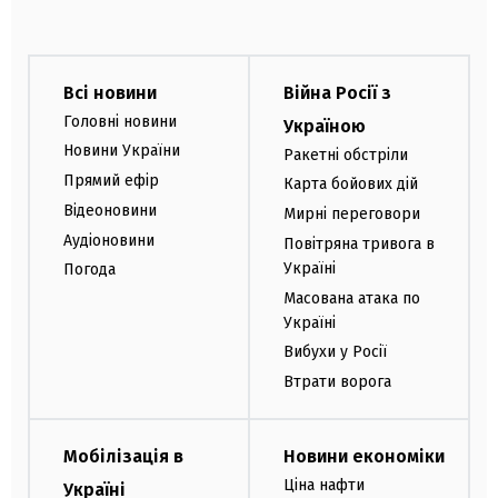
Всі новини
Війна Росії з
Головні новини
Україною
Новини України
Ракетні обстріли
Прямий ефір
Карта бойових дій
Відеоновини
Мирні переговори
Аудіоновини
Повітряна тривога в
Україні
Погода
Масована атака по
Україні
Вибухи у Росії
Втрати ворога
Мобілізація в
Новини економіки
Ціна нафти
Україні