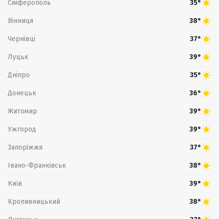
Сімферополь
35°
Вінниця
38°
Чернівці
37°
Луцьк
39°
Дніпро
35°
Донецьк
36°
Житомир
39°
Ужгород
39°
Запоріжжя
37°
Івано-Франківськ
38°
Київ
39°
Кропивницький
38°