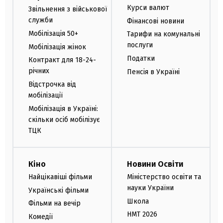
Курси валют
Звільнення з військової
служби
Фінансові новини
Мобілізація 50+
Тарифи на комунальні
послуги
Мобілізація жінок
Податки
Контракт для 18-24-
річних
Пенсія в Україні
Відстрочка від
мобілізації
Мобілізація в Україні:
скільки осіб мобілізує
ТЦК
Кіно
Новини Освіти
Найцікавіші фільми
Міністерство освіти та
науки України
Українські фільми
Школа
Фільми на вечір
НМТ 2026
Комедії