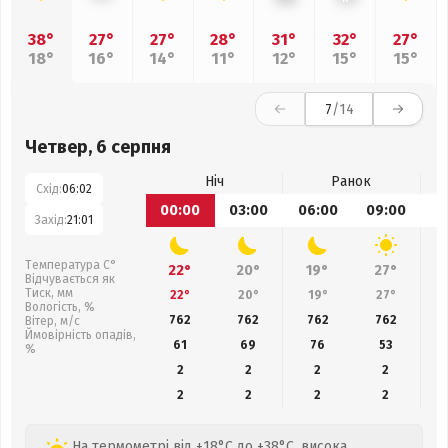
38°
27°
27°
28°
31°
32°
27°
18°
16°
14°
11°
12°
15°
15°
7
/14
Четвер, 6 серпня
Ніч
Ранок
Схід:
06:02
00:00
03:00
06:00
09:00
1
Захід:
21:01
Температура С°
22°
20°
19°
27°
Відчувається як
Тиск, мм
22°
20°
19°
27°
Вологість, %
762
762
762
762
Вітер, м/с
Ймовірність опадів,
61
69
76
53
%
2
2
2
2
2
2
2
2
На термометрі від +18°C до +38°C, висока