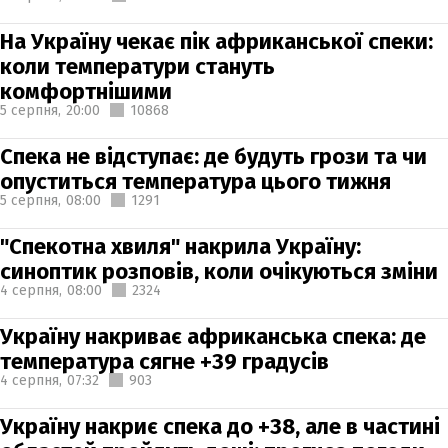
На Україну чекає пік африканської спеки:
коли температури стануть
комфортнішими
5 серпня,
20:00
10868
Спека не відступає: де будуть грози та чи
опуститься температура цього тижня
5 серпня,
08:00
1291
"Спекотна хвиля" накрила Україну:
синоптик розповів, коли очікуються зміни
4 серпня,
08:00
2324
Україну накриває африканська спека: де
температура сягне +39 градусів
4 серпня,
07:32
903
Україну накриє спека до +38, але в частині