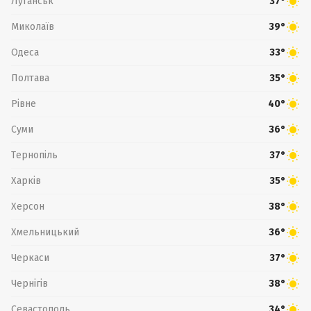
Луганськ
37°
Миколаїв
39°
Одеса
33°
Полтава
35°
Рівне
40°
Суми
36°
Тернопіль
37°
Харків
35°
Херсон
38°
Хмельницький
36°
Черкаси
37°
Чернігів
38°
Севастополь
34°