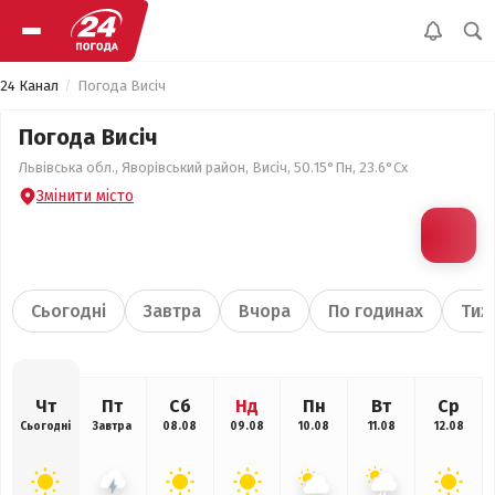
24 Канал
Погода Висіч
Погода Висіч
Львівська обл., Яворівський район, Висіч, 50.15°Пн, 23.6°Сх
Змінити місто
Сьогодні
Завтра
Вчора
По годинах
Тиж
Чт
Пт
Сб
Нд
Пн
Вт
Ср
Сьогодні
Завтра
08.08
09.08
10.08
11.08
12.08