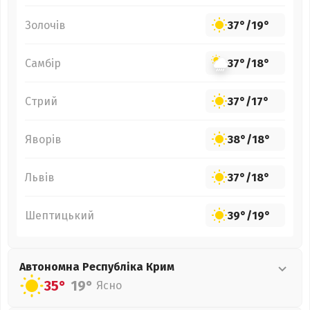
Золочів
37°
/
19°
Самбір
37°
/
18°
Стрий
37°
/
17°
Яворів
38°
/
18°
Львів
37°
/
18°
Шептицький
39°
/
19°
Автономна Республіка Крим
35°
19°
Ясно