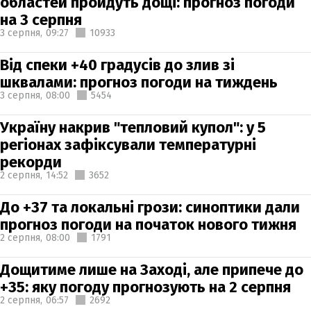
областей пройдуть дощі: прогноз погоди
на 3 серпня
3 серпня,
09:27
10933
Від спеки +40 градусів до злив зі
шквалами: прогноз погоди на тиждень
3 серпня,
08:00
5454
Україну накрив "тепловий купол": у 5
регіонах зафіксували температурні
рекорди
2 серпня,
14:52
3652
До +37 та локальні грози: синоптики дали
прогноз погоди на початок нового тижня
2 серпня,
08:00
1791
Дощитиме лише на Заході, але припече до
+35: яку погоду прогнозують на 2 серпня
2 серпня,
06:57
2692