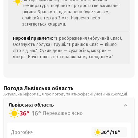
температура, подбайте про достатнє вживання
рідини. Зранку та вдень небо буде чистим,
слабкий вітер до 3 м/с. Надвечір небо
затягнеться хмарами.
Народні прикмети:
"Преображення (Яблучний Спас).
Освячують яблука і груші. "Прийшов Спас — пішло
літо від нас". Сухий день — суха осінь, мокрий —
мокра. Ночі стають по-справжньому холодними."
Погода Львівська
область
Актуальна інформація про погоду та атмосферні умови на сьогодні
Львівська
область
36°
16°
Переважно ясно
Дрогобич
36°
/
16°