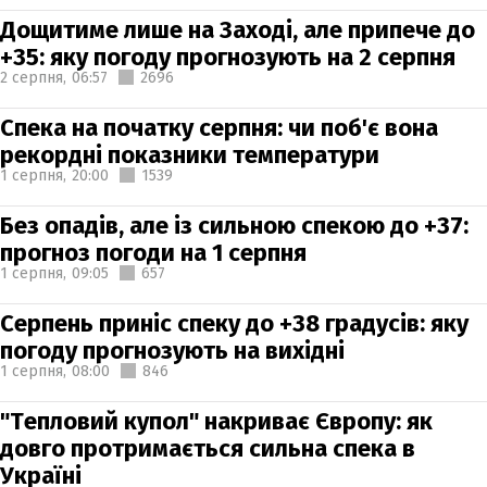
Дощитиме лише на Заході, але припече до
+35: яку погоду прогнозують на 2 серпня
2 серпня,
06:57
2696
Спека на початку серпня: чи поб'є вона
рекордні показники температури
1 серпня,
20:00
1539
Без опадів, але із сильною спекою до +37:
прогноз погоди на 1 серпня
1 серпня,
09:05
657
Серпень приніс спеку до +38 градусів: яку
погоду прогнозують на вихідні
1 серпня,
08:00
846
"Тепловий купол" накриває Європу: як
довго протримається сильна спека в
Україні