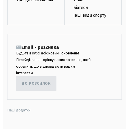
Біатлон
Інші види спорту
Email - розсилка
Будьте в курсі всіх новин і оновлень!
Перейдіть на сторінку наших розсилок, щоб
обрати ті, що відповідають вашим
інтересам.
ДО РОЗСИЛОК
Наші додатки:
android
apple