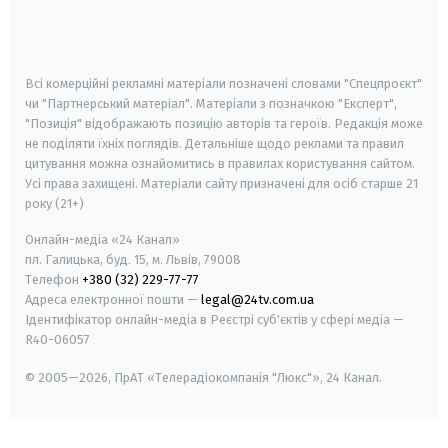
smart tv
samsung smart tv
Всі комерційні рекламні матеріали позначені словами "Спецпроєкт"
чи "Партнерський матеріал". Матеріали з позначкою "Експерт",
"Позиція" відображають позицію авторів та героїв. Редакція може
не поділяти їхніх поглядів. Детальніше щодо реклами та правил
цитування можна ознайомитись в правилах користування сайтом.
Усі права захищені.
Матеріали сайту призначені для осіб старше
21
року (21+)
Онлайн-медіа «24 Канал»
пл. Галицька, буд. 15, м. Львів, 79008
Телефон
+380 (32) 229-77-77
Адреса електронної пошти —
legal@24tv.com.ua
Ідентифікатор онлайн-медіа в Реєстрі суб'єктів у сфері медіа —
R40-06057
© 2005—2026,
ПрАТ «Телерадіокомпанія "Люкс"», 24 Канал.