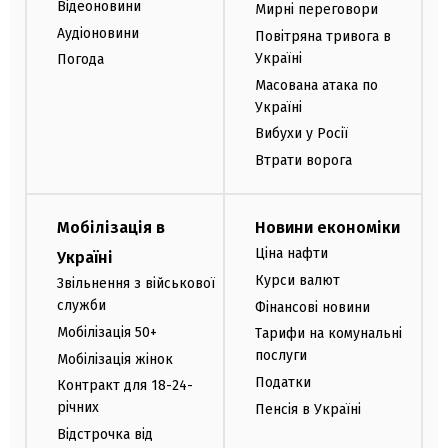
Відеоновини
Мирні переговори
Аудіоновини
Повітряна тривога в
Україні
Погода
Масована атака по
Україні
Вибухи у Росії
Втрати ворога
Мобілізація в
Новини економіки
Ціна нафти
Україні
Курси валют
Звільнення з військової
служби
Фінансові новини
Мобілізація 50+
Тарифи на комунальні
послуги
Мобілізація жінок
Податки
Контракт для 18-24-
річних
Пенсія в Україні
Відстрочка від