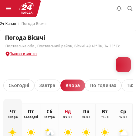
24 Канал
Погода Вісичі
Погода Вісичі
Полтавська обл., Полтавський район, Вісичі, 49.41°Пн, 34.33°Сх
Змінити місто
Сьогодні
Завтра
Вчора
По годинах
Тиж
Чт
Пт
Сб
Нд
Пн
Вт
Ср
Вчора
Сьогодні
Завтра
09.08
10.08
11.08
12.08