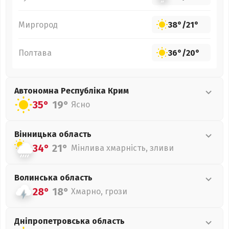
Миргород
38°
/
21°
Полтава
36°
/
20°
Автономна Республіка Крим
35°
19°
Ясно
Вінницька
область
34°
21°
Мінлива хмарність, зливи
Волинська
область
28°
18°
Хмарно, грози
Дніпропетровська
область