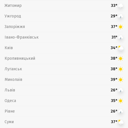
Житомир
33°
Ужгород
29°
Запоріжжя
37°
Івано-Франківськ
31°
Київ
34°
Кропивницький
38°
Луганськ
38°
Миколаїв
39°
Львів
26°
Одеса
35°
Рівне
26°
Суми
37°