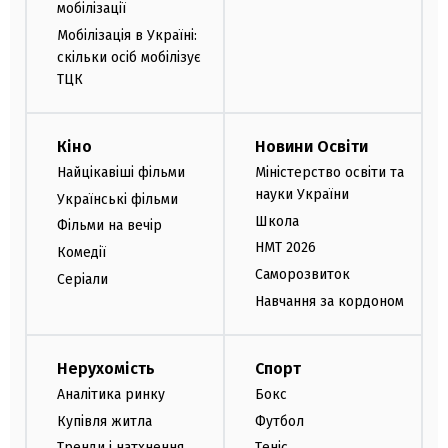
мобілізації
Мобілізація в Україні:
скільки осіб мобілізує
ТЦК
Кіно
Новини Освіти
Найцікавіші фільми
Міністерство освіти та
науки України
Українські фільми
Школа
Фільми на вечір
НМТ 2026
Комедії
Саморозвиток
Серіали
Навчання за кордоном
Нерухомість
Спорт
Аналітика ринку
Бокс
Купівля житла
Футбол
Тренди і натхнення
Теніс