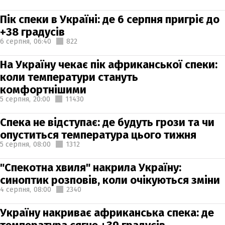
Пік спеки в Україні: де 6 серпня пригріє до
+38 градусів
6 серпня,
06:40
822
На Україну чекає пік африканської спеки:
коли температури стануть
комфортнішими
5 серпня,
20:00
11430
Спека не відступає: де будуть грози та чи
опуститься температура цього тижня
5 серпня,
08:00
1312
"Спекотна хвиля" накрила Україну:
синоптик розповів, коли очікуються зміни
4 серпня,
08:00
2340
Україну накриває африканська спека: де