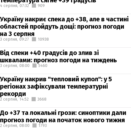
температура сягне +39 градусів
4 серпня,
07:32
909
Україну накриє спека до +38, але в частині
областей пройдуть дощі: прогноз погоди
на 3 серпня
3 серпня,
09:27
10938
Від спеки +40 градусів до злив зі
шквалами: прогноз погоди на тиждень
3 серпня,
08:00
5460
Україну накрив "тепловий купол": у 5
регіонах зафіксували температурні
рекорди
2 серпня,
14:52
3668
До +37 та локальні грози: синоптики дали
прогноз погоди на початок нового тижня
2 серпня,
08:00
1793