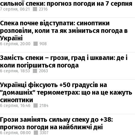
сильної спеки: прогноз погоди на 7 серпня
7 серпня,
06:21
2316
Спека почне відступати: синоптики
розповіли, коли та як зміниться погода в
Україні
6 серпня,
20:00
908
Замість спеки – грози, град і шквали: де і
коли погіршиться погода
6 серпня,
18:53
2063
Українці фіксують +50 градусів на
"домашніх" термометрах: що на це кажуть
синоптики
6 серпня,
16:46
2184
Грози замінять сильну спеку до +38:
прогноз погоди на найближчі дні
6 серпня,
08:00
3307