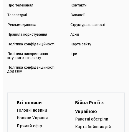
Про телеканал
Контакти
Телеведучі
Вакансії
Рекламодавцям
Структура власності
Правила користування
Архів
Політика конфіденційності
Карта сайту
Політика використання
Ігри
штучного інтелекту
Політика конфіденційності
додатку
Всі новини
Війна Росії з
Головні новини
Україною
Новини України
Ракетні обстріли
Прямий ефір
Карта бойових дій