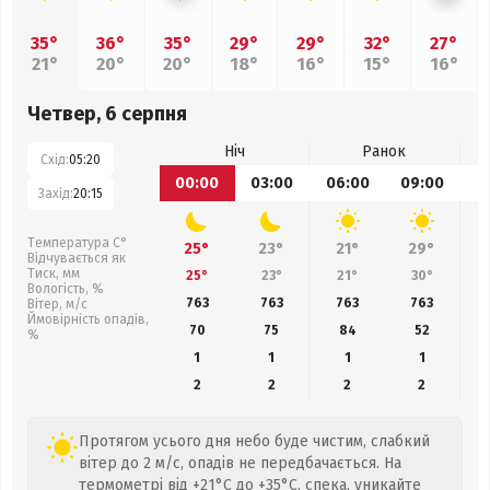
35°
36°
35°
29°
29°
32°
27°
21°
20°
20°
18°
16°
15°
16°
Четвер, 6 серпня
Ніч
Ранок
Схід:
05:20
00:00
03:00
06:00
09:00
1
Захід:
20:15
Температура С°
25°
23°
21°
29°
Відчувається як
Тиск, мм
25°
23°
21°
30°
Вологість, %
763
763
763
763
Вітер, м/с
Ймовірність опадів,
70
75
84
52
%
1
1
1
1
2
2
2
2
Протягом усього дня небо буде чистим, слабкий
вітер до 2 м/с, опадів не передбачається. На
термометрі від +21°C до +35°C, спека, уникайте