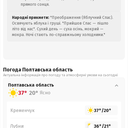
прямого сонця.
Народні прикмети:
"Преображення (Яблучний Спас).
Освячують яблука і груші. "Прийшов Спас — пішло
літо від нас". Сухий день — суха осінь, мокрий —
мокра. Ночі стають по-справжньому холодними."
Погода Полтавська
область
Актуальна інформація про погоду та атмосферні умови на сьогодні
Полтавська
область
37°
20°
Ясно
Кременчук
37°
/
20°
Лубни
36°
/
21°