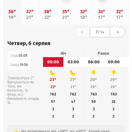
36°
37°
38°
35°
32°
33°
32°
19°
21°
22°
21°
18°
17°
17°
7
/14
Четвер, 6 серпня
Ніч
Ранок
Схід:
05:09
00:00
03:00
06:00
09:00
1
Захід:
19:56
Температура С°
23°
21°
20°
29°
Відчувається як
Тиск, мм
23°
21°
20°
29°
Вологість, %
762
762
763
763
Вітер, м/с
Ймовірність опадів,
57
47
50
32
%
3
3
3
2
2
2
2
2
На термометрі від +19°C до +36°C. Цілий день