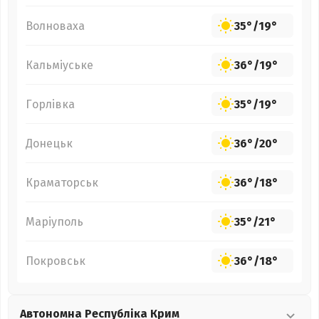
Волноваха
35°
/
19°
Кальміуське
36°
/
19°
Горлівка
35°
/
19°
Донецьк
36°
/
20°
Краматорськ
36°
/
18°
Маріуполь
35°
/
21°
Покровськ
36°
/
18°
Автономна Республіка Крим