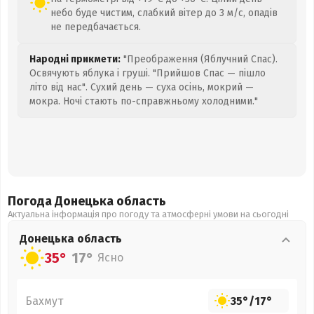
небо буде чистим, слабкий вітер до 3 м/с, опадів
не передбачається.
Народні прикмети:
"Преображення (Яблучний Спас).
Освячують яблука і груші. "Прийшов Спас — пішло
літо від нас". Сухий день — суха осінь, мокрий —
мокра. Ночі стають по-справжньому холодними."
Погода Донецька
область
Актуальна інформація про погоду та атмосферні умови на сьогодні
Донецька
область
35°
17°
Ясно
Бахмут
35°
/
17°