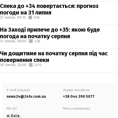
Спека до +34 повертається: прогноз
погоди на 31 липня
31 липня,
09:15
936
На Заході припече до +35: якою буде
погода на початку серпня
31 липня,
08:00
428
Чи дощитиме на початку серпня під час
повернення спеки
30 липня,
20:00
2315
E-mail редакції
Номер телефону:
news24@24tv.com.ua
+38 044 390 5077
Ми тут:
Ми в соцмережах:
м.Київ
,