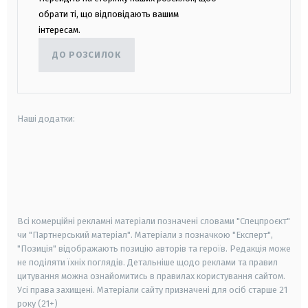
обрати ті, що відповідають вашим
інтересам.
ДО РОЗСИЛОК
Наші додатки:
android
apple
smart tv
samsung smart tv
Всі комерційні рекламні матеріали позначені словами "Спецпроєкт"
чи "Партнерський матеріал". Матеріали з позначкою "Експерт",
"Позиція" відображають позицію авторів та героїв. Редакція може
не поділяти їхніх поглядів. Детальніше щодо реклами та правил
цитування можна ознайомитись в правилах користування сайтом.
Усі права захищені.
Матеріали сайту призначені для осіб старше
21
року (21+)