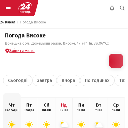
24 Канал
Погода Високе
Погода Високе
Донецька обл., Донецький район, Високе, 47.94°Пн, 38.06°Сх
Змінити місто
Сьогодні
Завтра
Вчора
По годинах
Тиж
Чт
Пт
Сб
Нд
Пн
Вт
Ср
Сьогодні
Завтра
08.08
09.08
10.08
11.08
12.08