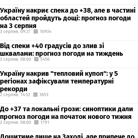
Україну накриє спека до +38, але в частині
областей пройдуть дощі: прогноз погоди
на 3 серпня
3 серпня,
09:27
10934
Від спеки +40 градусів до злив зі
шквалами: прогноз погоди на тиждень
3 серпня,
08:00
5456
Україну накрив "тепловий купол": у 5
регіонах зафіксували температурні
рекорди
2 серпня,
14:52
3653
До +37 та локальні грози: синоптики дали
прогноз погоди на початок нового тижня
2 серпня,
08:00
1791
Дощитиме лише на Заході, але припече до