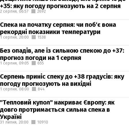
+35: яку погоду прогнозують на 2 серпня
2 серпня,
06:57
2692
Спека на початку серпня: чи поб'є вона
рекордні показники температури
1 серпня,
20:00
1538
Без опадів, але із сильною спекою до +37:
прогноз погоди на 1 серпня
1 серпня,
09:05
655
Серпень приніс спеку до +38 градусів: яку
погоду прогнозують на вихідні
1 серпня,
08:00
844
"Тепловий купол" накриває Європу: як
довго протримається сильна спека в
Україні
31 липня,
20:00
10910