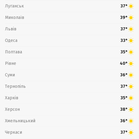
Луганськ
37°
Миколаїв
39°
Львів
37°
Одеса
33°
Полтава
35°
Рівне
40°
Суми
36°
Тернопіль
37°
Харків
35°
Херсон
38°
Хмельницький
36°
Черкаси
37°