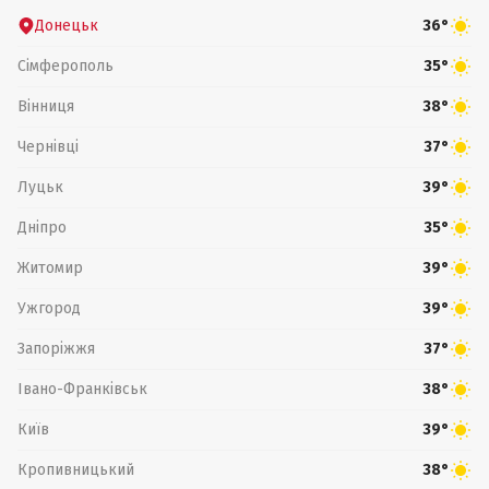
Донецьк
36°
Сімферополь
35°
Вінниця
38°
Чернівці
37°
Луцьк
39°
Дніпро
35°
Житомир
39°
Ужгород
39°
Запоріжжя
37°
Івано-Франківськ
38°
Київ
39°
Кропивницький
38°