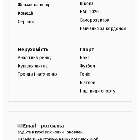
Школа
Фільми на вечір
НМТ 2026
Комедії
Саморозвиток
Серіали
Навчання за кордоном
Нерухомість
Спорт
Аналітика ринку
Бокс
Купівля житла
Футбол
Тренди і натхнення
Теніс
Біатлон
Інші види спорту
Email - розсилка
Будьте в курсі всіх новин і оновлень!
Перейдіть на сторінку наших розсилок, щоб