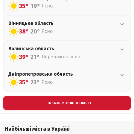
35°
19°
Ясно
Вінницька
область
38°
20°
Ясно
Волинська
область
39°
21°
Переважно ясно
Дніпропетровська
область
35°
23°
Ясно
ПОКАЗАТИ ІНШІ ОБЛАСТІ
Найбільші міста в Україні