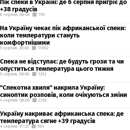
Пік спеки в Україні: де 6 серпня пригріє до
+38 градусів
6 серпня,
06:40
793
На Україну чекає пік африканської спеки:
коли температури стануть
комфортнішими
5 серпня,
20:00
11002
Спека не відступає: де будуть грози та чи
опуститься температура цього тижня
5 серпня,
08:00
1292
"Спекотна хвиля" накрила Україну:
синоптик розповів, коли очікуються зміни
4 серпня,
08:00
2330
Україну накриває африканська спека: де
температура сягне +39 градусів
4 серпня,
07:32
904