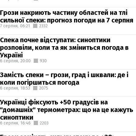
Грози накриють частину областей на тлі
сильної спеки: прогноз погоди на 7 серпня
7 серпня,
06:21
2332
Спека почне відступати: синоптики
розповіли, коли та як зміниться погода в
Україні
6 серпня,
20:00
930
Замість спеки – грози, град і шквали: де і
коли погіршиться погода
6 серпня,
18:53
2075
Українці фіксують +50 градусів на
"домашніх" термометрах: що на це кажуть
синоптики
6 серпня,
16:46
2203