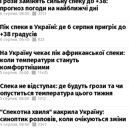
Грози замінять сильну спеку до +38:
прогноз погоди на найближчі дні
6 серпня,
08:00
3313
Пік спеки в Україні: де 6 серпня пригріє до
+38 градусів
6 серпня,
06:40
823
На Україну чекає пік африканської спеки:
коли температури стануть
комфортнішими
5 серпня,
20:00
11435
Спека не відступає: де будуть грози та чи
опуститься температура цього тижня
5 серпня,
08:00
1312
"Спекотна хвиля" накрила Україну:
синоптик розповів, коли очікуються зміни
4 серпня,
08:00
2341