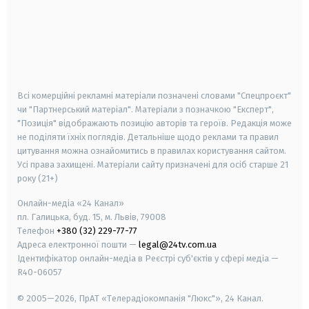
android
apple
smart tv
samsung smart tv
Всі комерційні рекламні матеріали позначені словами "Спецпроєкт"
чи "Партнерський матеріал". Матеріали з позначкою "Експерт",
"Позиція" відображають позицію авторів та героїв. Редакція може
не поділяти їхніх поглядів. Детальніше щодо реклами та правил
цитування можна ознайомитись в правилах користування сайтом.
Усі права захищені.
Матеріали сайту призначені для осіб старше
21
року (21+)
Онлайн-медіа «24 Канал»
пл. Галицька, буд. 15, м. Львів, 79008
Телефон
+380 (32) 229-77-77
Адреса електронної пошти —
legal@24tv.com.ua
Ідентифікатор онлайн-медіа в Реєстрі суб'єктів у сфері медіа —
R40-06057
© 2005—2026,
ПрАТ «Телерадіокомпанія "Люкс"», 24 Канал.