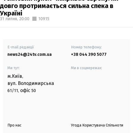
довго протримається сильна спека в
Україні
31 липня,
20:00
10915
E-mail редакції
Номер телефону:
news24@24tv.com.ua
+38 044 390 5077
Ми тут:
Ми в соцмережах:
м.Київ
,
вул. Володимирська
офіс
61/11,
50
Про нас
Угода Користувача Спільноти