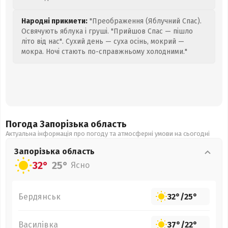
Народні прикмети:
"Преображення (Яблучний Спас).
Освячують яблука і груші. "Прийшов Спас — пішло
літо від нас". Сухий день — суха осінь, мокрий —
мокра. Ночі стають по-справжньому холодними."
Погода Запорізька
область
Актуальна інформація про погоду та атмосферні умови на сьогодні
Запорізька
область
32°
25°
Ясно
Бердянськ
32°
/
25°
Василівка
37°
/
22°