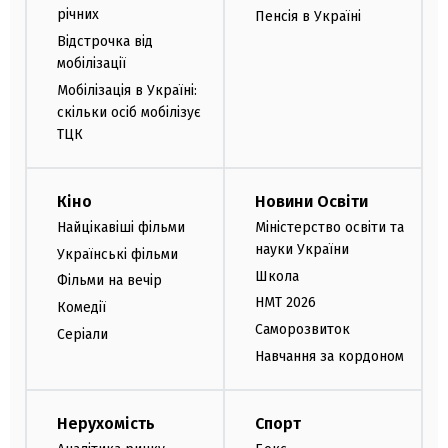
річних
Пенсія в Україні
Відстрочка від
мобілізації
Мобілізація в Україні:
скільки осіб мобілізує
ТЦК
Кіно
Новини Освіти
Найцікавіші фільми
Міністерство освіти та
науки України
Українські фільми
Школа
Фільми на вечір
НМТ 2026
Комедії
Саморозвиток
Серіали
Навчання за кордоном
Нерухомість
Спорт