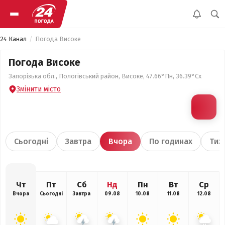
24 Канал
Погода Високе
Погода Високе
Запорізька обл., Пологівський район, Високе, 47.66°Пн, 36.39°Сх
Змінити місто
Сьогодні
Завтра
Вчора
По годинах
Тиж
Чт
Пт
Сб
Нд
Пн
Вт
Ср
Вчора
Сьогодні
Завтра
09.08
10.08
11.08
12.08