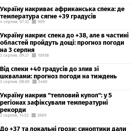
Україну накриває африканська спека: де
температура сягне +39 градусів
4 серпня,
07:32
909
Україну накриє спека до +38, але в частині
областей пройдуть дощі: прогноз погоди
на 3 серпня
3 серпня,
09:27
10938
Від спеки +40 градусів до злив зі
шквалами: прогноз погоди на тиждень
3 серпня,
08:00
5460
Україну накрив "тепловий купол": у 5
регіонах зафіксували температурні
рекорди
2 серпня,
14:52
3669
До +37 та локальні грози: синоптики дали