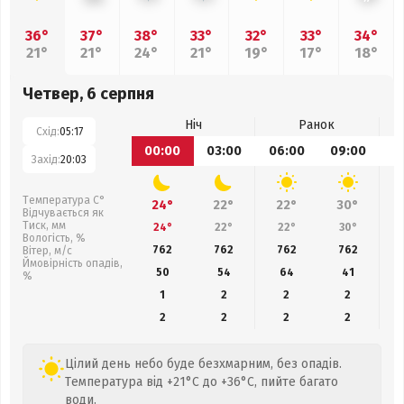
36°
37°
38°
33°
32°
33°
34°
21°
21°
24°
21°
19°
17°
18°
Четвер, 6 серпня
Ніч
Ранок
Схід:
05:17
00:00
03:00
06:00
09:00
1
Захід:
20:03
Температура С°
24°
22°
22°
30°
Відчувається як
Тиск, мм
24°
22°
22°
30°
Вологість, %
762
762
762
762
Вітер, м/с
Ймовірність опадів,
50
54
64
41
%
1
2
2
2
2
2
2
2
Цілий день небо буде безхмарним, без опадів.
Температура від +21°C до +36°C, пийте багато
води.