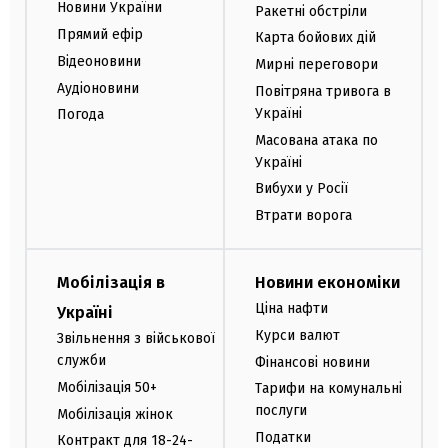
Новини України
Ракетні обстріли
Прямий ефір
Карта бойових дій
Відеоновини
Мирні переговори
Аудіоновини
Повітряна тривога в
Україні
Погода
Масована атака по
Україні
Вибухи у Росії
Втрати ворога
Мобілізація в
Новини економіки
Ціна нафти
Україні
Курси валют
Звільнення з військової
служби
Фінансові новини
Мобілізація 50+
Тарифи на комунальні
послуги
Мобілізація жінок
Податки
Контракт для 18-24-