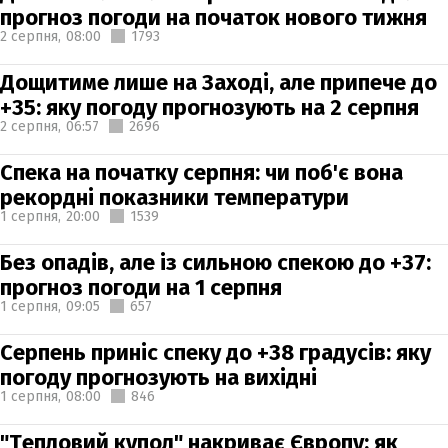
прогноз погоди на початок нового тижня
2 серпня,
08:00
1793
Дощитиме лише на Заході, але припече до
+35: яку погоду прогнозують на 2 серпня
2 серпня,
06:57
2696
Спека на початку серпня: чи поб'є вона
рекордні показники температури
1 серпня,
20:00
1539
Без опадів, але із сильною спекою до +37:
прогноз погоди на 1 серпня
1 серпня,
09:05
657
Серпень приніс спеку до +38 градусів: яку
погоду прогнозують на вихідні
1 серпня,
08:00
846
"Тепловий купол" накриває Європу: як