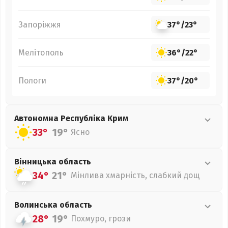
Запоріжжя
37°
/
23°
Мелітополь
36°
/
22°
Пологи
37°
/
20°
Автономна Республіка Крим
33°
19°
Ясно
Вінницька
область
34°
21°
Мінлива хмарність, слабкий дощ
Волинська
область
28°
19°
Похмуро, грози