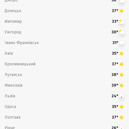
Дніпро
36°
Донецьк
37°
Житомир
33°
Ужгород
30°
Івано-Франківськ
31°
Київ
35°
Кропивницький
37°
Луганськ
38°
Миколаїв
39°
Львів
24°
Одеса
35°
Полтава
37°
Рівне
26°