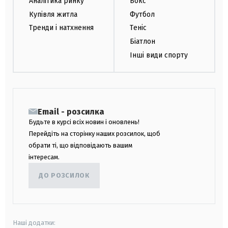
Аналітика ринку
Бокс
Купівля житла
Футбол
Тренди і натхнення
Теніс
Біатлон
Інші види спорту
Email - розсилка
Будьте в курсі всіх новин і оновлень!
Перейдіть на сторінку наших розсилок, щоб
обрати ті, що відповідають вашим
інтересам.
ДО РОЗСИЛОК
Наші додатки: