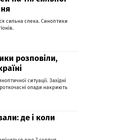
пня
ься сильна спека. Синоптики
іонів.
ики розповіли,
країні
оптичної ситуації. Західні
ороткочасні опади накриють
вали: де і коли
 зміниться вже 7 серпня.