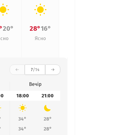
°
20°
28°
16°
Ясно
Ясно
7
/14
Вечір
00
18:00
21:00
°
34°
28°
°
34°
28°