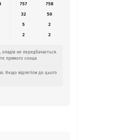
8
757
758
32
50
5
2
2
2
, опадів не передбачається.
йте прямого сонця.
аї. Якщо відлетіли до цього