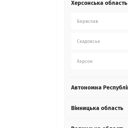
Херсонська
область
Берислав
Скадовськ
Херсон
Автономна Республі
Вінницька
область