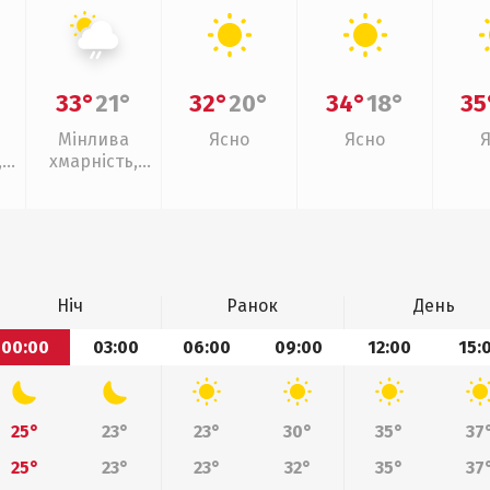
33°
21°
32°
20°
34°
18°
35
Мінлива
Ясно
Ясно
,
хмарність,
ощ
слабкий дощ
Ніч
Ранок
День
00:00
03:00
06:00
09:00
12:00
15:
25°
23°
23°
30°
35°
37
25°
23°
23°
32°
35°
37