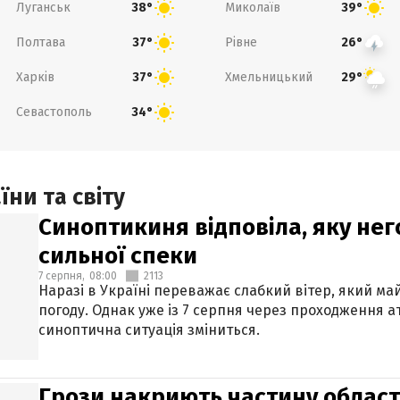
Луганськ
Миколаїв
38°
39°
Полтава
Рівне
37°
26°
Харків
Хмельницький
37°
29°
Севастополь
34°
ни та світу
Синоптикиня відповіла, яку нег
сильної спеки
7 серпня,
08:00
2113
Наразі в Україні переважає слабкий вітер, який м
погоду. Однак уже із 7 серпня через проходження 
синоптична ситуація зміниться.
Грози накриють частину областе