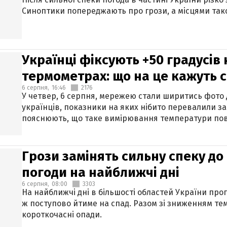
Синоптики попереджають про грози, а місцями тако
Українці фіксують +50 градусів
термометрах: що на це кажуть 
6 серпня,
16:46
2176
У четвер, 6 серпня, мережею стали ширитись фото
українців, показники на яких нібито перевалили за
пояснюють, що таке вимірювання температури пов
Грози замінять сильну спеку до 
погоди на найближчі дні
6 серпня,
08:00
3303
На найближчі дні в більшості областей України про
ж поступово йтиме на спад. Разом зі зниженням те
короткочасні опади.