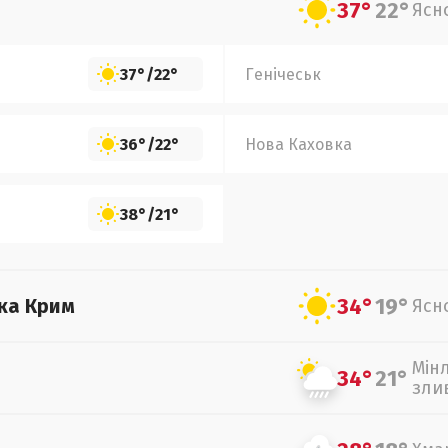
37°
22°
Ясн
37°
/
22°
Генічеськ
36°
/
22°
Нова Каховка
38°
/
21°
34°
19°
ка Крим
Ясн
Мін
34°
21°
зли