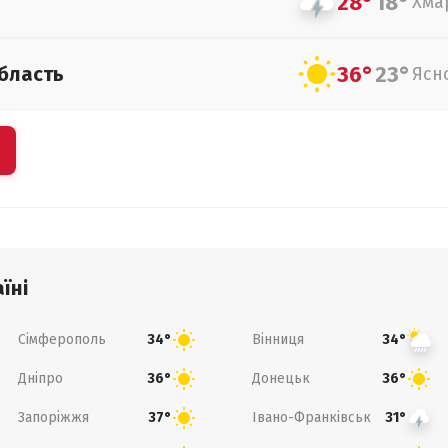
28°
18°
Хма
36°
23°
бласть
Ясн
їні
Сімферополь
Вінниця
34°
34°
Дніпро
Донецьк
36°
36°
Запоріжжя
Івано-Франківськ
37°
31°