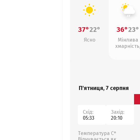
37°
22°
36°
23°
Ясно
Мінлива
хмарність
слабкий д
П'ятниця, 7 серпня
Схід:
Захід:
05:33
20:10
Температура С°
Відчувається як