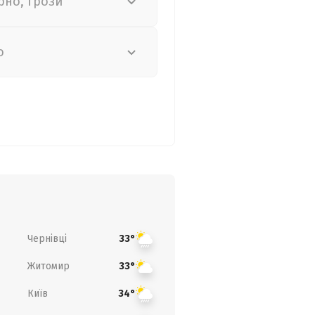
рно, грози
о
Чернівці
33°
Житомир
33°
Київ
34°