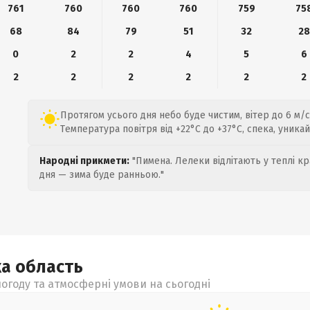
761
760
760
760
759
75
68
84
79
51
32
28
0
2
2
4
5
6
2
2
2
2
2
2
Протягом усього дня небо буде чистим, вітер до 6 м/с
Температура повітря від +22°C до +37°C, спека, уника
Народні прикмети:
"Пимена. Лелеки відлітають у теплі кр
дня — зима буде ранньою."
ка
область
огоду та атмосферні умови на сьогодні