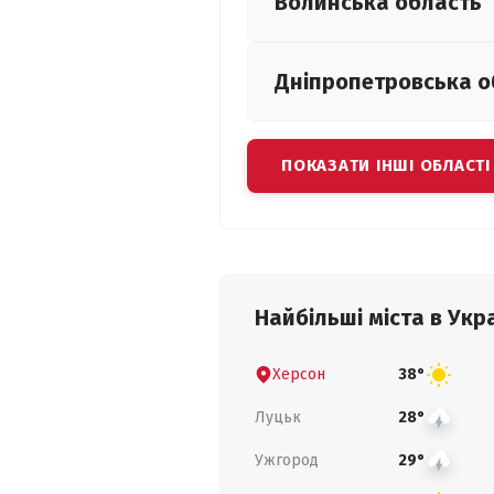
Волинська
область
Дніпропетровська
о
ПОКАЗАТИ ІНШІ ОБЛАСТІ
Найбільші міста в Укра
Херсон
38°
Луцьк
28°
Ужгород
29°