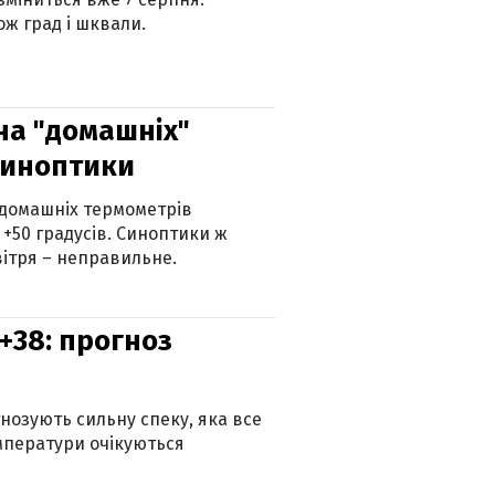
ж град і шквали.
 на "домашніх"
синоптики
 домашніх термометрів
 +50 градусів. Синоптики ж
ітря – неправильне.
+38: прогноз
гнозують сильну спеку, яка все
мператури очікуються