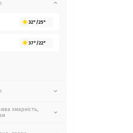
о
32°
/
25°
37°
/
22°
о
лива хмарність,
ви