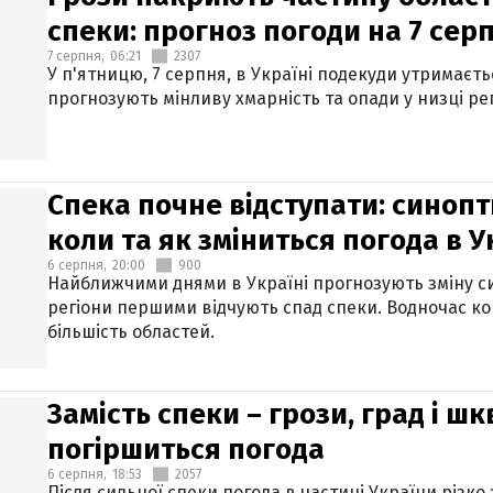
спеки: прогноз погоди на 7 сер
7 серпня,
06:21
2307
У п'ятницю, 7 серпня, в Україні подекуди утримаєт
прогнозують мінливу хмарність та опади у низці рег
Спека почне відступати: синопт
коли та як зміниться погода в У
6 серпня,
20:00
900
Найближчими днями в Україні прогнозують зміну син
регіони першими відчують спад спеки. Водночас к
більшість областей.
Замість спеки – грози, град і шк
погіршиться погода
6 серпня,
18:53
2057
Після сильної спеки погода в частині України різко