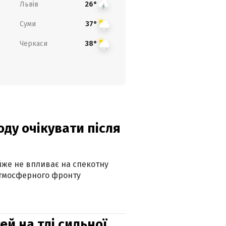
Львів
26°
Суми
37°
Черкаси
38°
оду очікувати після
айже не впливає на спекотну
атмосферного фронту
й на тлі сильної