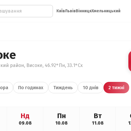
Київ
Львів
Вінниця
Хмельницький
оке
кий район, Високе, 46.92°Пн, 33.1°Сх
ора
По годинах
Тиждень
10 днів
2 тижні
Нд
Пн
Вт
09.08
10.08
11.08
1