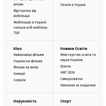
річних
Пенсія в Україні
Відстрочка від
мобілізації
Мобілізація в Україні:
скільки осіб мобілізує
ТЦК
Кіно
Новини Освіти
Найцікавіші фільми
Міністерство освіти та
науки України
Українські фільми
Школа
Фільми на вечір
НМТ 2026
Комедії
Саморозвиток
Серіали
Навчання за кордоном
Нерухомість
Спорт