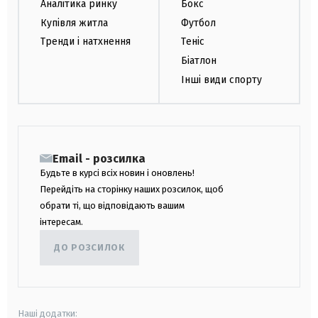
Аналітика ринку
Бокс
Купівля житла
Футбол
Тренди і натхнення
Теніс
Біатлон
Інші види спорту
Email - розсилка
Будьте в курсі всіх новин і оновлень!
Перейдіть на сторінку наших розсилок, щоб
обрати ті, що відповідають вашим
інтересам.
ДО РОЗСИЛОК
Наші додатки: