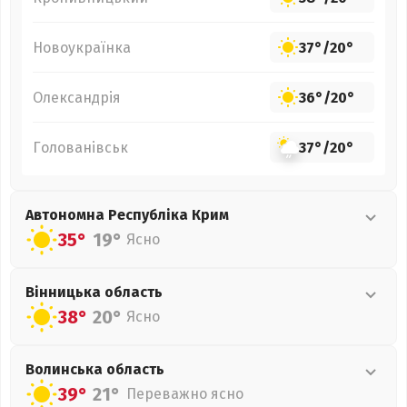
Новоукраїнка
37°
/
20°
Олександрія
36°
/
20°
Голованівськ
37°
/
20°
Автономна Республіка Крим
35°
19°
Ясно
Вінницька
область
38°
20°
Ясно
Волинська
область
39°
21°
Переважно ясно