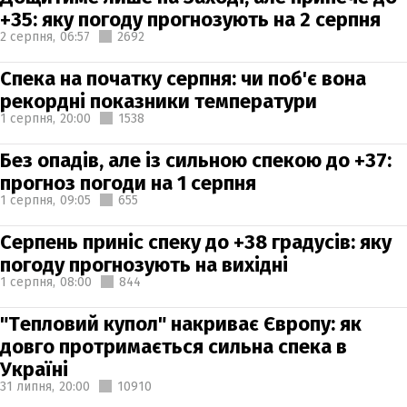
+35: яку погоду прогнозують на 2 серпня
2 серпня,
06:57
2692
Спека на початку серпня: чи поб'є вона
рекордні показники температури
1 серпня,
20:00
1538
Без опадів, але із сильною спекою до +37:
прогноз погоди на 1 серпня
1 серпня,
09:05
655
Серпень приніс спеку до +38 градусів: яку
погоду прогнозують на вихідні
1 серпня,
08:00
844
"Тепловий купол" накриває Європу: як
довго протримається сильна спека в
Україні
31 липня,
20:00
10910