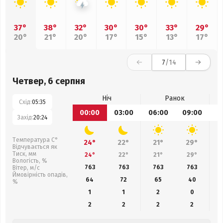
37°
38°
32°
30°
30°
33°
29°
20°
21°
20°
17°
15°
13°
17°
7
/14
Четвер, 6 серпня
Ніч
Ранок
Схід:
05:35
00:00
03:00
06:00
09:00
1
Захід:
20:24
Температура С°
24°
22°
21°
29°
Відчувається як
Тиск, мм
24°
22°
21°
29°
Вологість, %
763
763
763
763
Вітер, м/с
Ймовірність опадів,
64
72
65
40
%
1
1
2
0
2
2
2
2