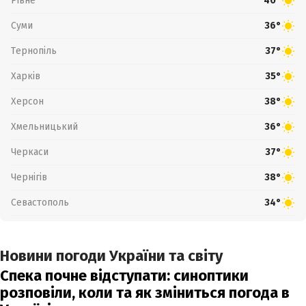
Рівне
40°
Суми
36°
Тернопіль
37°
Харків
35°
Херсон
38°
Хмельницький
36°
Черкаси
37°
Чернігів
38°
Севастополь
34°
Новини погоди України та світу
Спека почне відступати: синоптики
розповіли, коли та як зміниться погода в