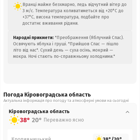
Вранці майже безхмарно, ледь відчутний вітер до
3 м/с. Температура коливатиметься від +20°C до
+37°C, висока температура, подбайте про
достатнє вживання рідини.
Народні прикмети:
"Преображення (Яблучний Спас).
Освячують яблука і груші. "Прийшов Спас — пішло
літо від нас". Сухий день — суха осінь, мокрий —
мокра. Ночі стають по-справжньому холодними."
Погода Кіровоградська
область
Актуальна інформація про погоду та атмосферні умови на сьогодні
Кіровоградська
область
38°
20°
Переважно ясно
Кропивницький
38°
/
20°