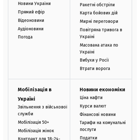
Новини України
Ракетні обстріли
Прямий ефір
Карта бойових дій
Відеоновини
Мирні переговори
Аудіоновини
Повітряна тривога в
Україні
Погода
Масована атака по
Україні
Вибухи у Росії
Втрати ворога
Мобілізація в
Новини економіки
Ціна нафти
Україні
Курси валют
Звільнення з військової
служби
Фінансові новини
Мобілізація 50+
Тарифи на комунальні
послуги
Мобілізація жінок
Податки
Контракт для 18-24-