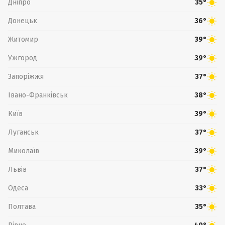
Дніпро
35°
Донецьк
36°
Житомир
39°
Ужгород
39°
Запоріжжя
37°
Івано-Франківськ
38°
Київ
39°
Луганськ
37°
Миколаїв
39°
Львів
37°
Одеса
33°
Полтава
35°