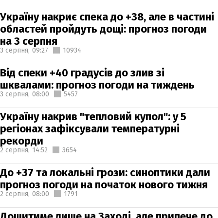
Україну накриє спека до +38, але в частині
областей пройдуть дощі: прогноз погоди
на 3 серпня
3 серпня,
09:27
10934
Від спеки +40 градусів до злив зі
шквалами: прогноз погоди на тиждень
3 серпня,
08:00
5457
Україну накрив "тепловий купол": у 5
регіонах зафіксували температурні
рекорди
2 серпня,
14:52
3654
До +37 та локальні грози: синоптики дали
прогноз погоди на початок нового тижня
2 серпня,
08:00
1791
Дощитиме лише на Заході, але припече до