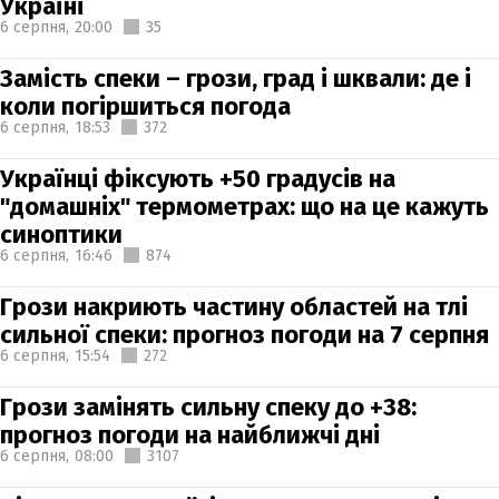
Україні
6 серпня,
20:00
35
Замість спеки – грози, град і шквали: де і
коли погіршиться погода
6 серпня,
18:53
372
Українці фіксують +50 градусів на
"домашніх" термометрах: що на це кажуть
синоптики
6 серпня,
16:46
874
Грози накриють частину областей на тлі
сильної спеки: прогноз погоди на 7 серпня
6 серпня,
15:54
272
Грози замінять сильну спеку до +38:
прогноз погоди на найближчі дні
6 серпня,
08:00
3107