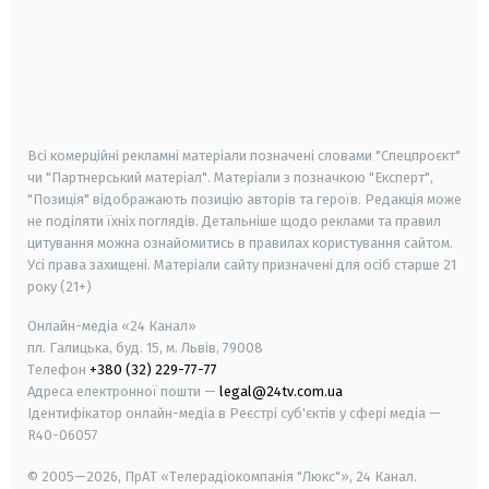
android
apple
smart tv
samsung smart tv
Всі комерційні рекламні матеріали позначені словами "Спецпроєкт"
чи "Партнерський матеріал". Матеріали з позначкою "Експерт",
"Позиція" відображають позицію авторів та героїв. Редакція може
не поділяти їхніх поглядів. Детальніше щодо реклами та правил
цитування можна ознайомитись в правилах користування сайтом.
Усі права захищені.
Матеріали сайту призначені для осіб старше
21
року (21+)
Онлайн-медіа «24 Канал»
пл. Галицька, буд. 15, м. Львів, 79008
Телефон
+380 (32) 229-77-77
Адреса електронної пошти —
legal@24tv.com.ua
Ідентифікатор онлайн-медіа в Реєстрі суб'єктів у сфері медіа —
R40-06057
© 2005—2026,
ПрАТ «Телерадіокомпанія "Люкс"», 24 Канал.