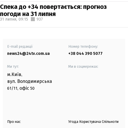
Спека до +34 повертається: прогноз
погоди на 31 липня
31 липня,
09:15
937
E-mail редакції
Номер телефону:
news24@24tv.com.ua
+38 044 390 5077
Ми тут:
Ми в соцмережах:
м.Київ
,
вул. Володимирська
офіс
61/11,
50
Про нас
Угода Користувача Спільноти