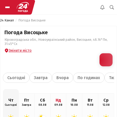
24 Канал
Погода Висоцьке
Погода Висоцьке
Кіровоградська обл., Новоукраїнський район, Висоцьке, 48.16°Пн,
31.45°Сх
Змінити місто
Сьогодні
Завтра
Вчора
По годинах
Тиж
Чт
Пт
Сб
Нд
Пн
Вт
Ср
Сьогодні
Завтра
08.08
09.08
10.08
11.08
12.08