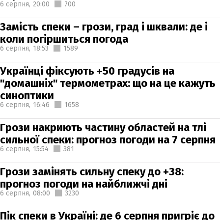
6 серпня,
20:00
700
Замість спеки – грози, град і шквали: де і
коли погіршиться погода
6 серпня,
18:53
1589
Українці фіксують +50 градусів на
"домашніх" термометрах: що на це кажуть
синоптики
6 серпня,
16:46
1658
Грози накриють частину областей на тлі
сильної спеки: прогноз погоди на 7 серпня
6 серпня,
15:54
381
Грози замінять сильну спеку до +38:
прогноз погоди на найближчі дні
6 серпня,
08:00
3230
Пік спеки в Україні: де 6 серпня пригріє до