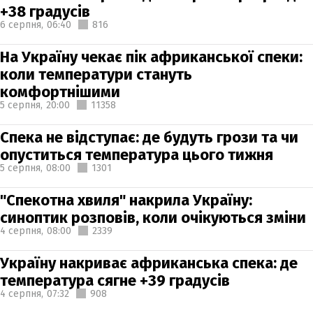
+38 градусів
6 серпня,
06:40
816
На Україну чекає пік африканської спеки:
коли температури стануть
комфортнішими
5 серпня,
20:00
11358
Спека не відступає: де будуть грози та чи
опуститься температура цього тижня
5 серпня,
08:00
1301
"Спекотна хвиля" накрила Україну:
синоптик розповів, коли очікуються зміни
4 серпня,
08:00
2339
Україну накриває африканська спека: де
температура сягне +39 градусів
4 серпня,
07:32
908