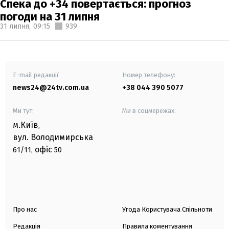
Спека до +34 повертається: прогноз
погоди на 31 липня
31 липня,
09:15
939
E-mail редакції
Номер телефону:
news24@24tv.com.ua
+38 044 390 5077
Ми тут:
Ми в соцмережах:
м.Київ
,
вул. Володимирська
офіс
61/11,
50
Про нас
Угода Користувача Спільноти
Редакція
Правила коментування