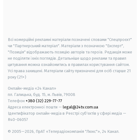
android
apple
smart tv
samsung smart tv
Всі комерційні рекламні матеріали позначені словами "Спецпроєкт"
чи "Партнерський матеріал". Матеріали з позначкою "Експерт",
"Позиція" відображають позицію авторів та героїв. Редакція може
не поділяти їхніх поглядів. Детальніше щодо реклами та правил
цитування можна ознайомитись в правилах користування сайтом.
Усі права захищені.
Матеріали сайту призначені для осіб старше
21
року (21+)
Онлайн-медіа «24 Канал»
пл. Галицька, буд. 15, м. Львів, 79008
Телефон
+380 (32) 229-77-77
Адреса електронної пошти —
legal@24tv.com.ua
Ідентифікатор онлайн-медіа в Реєстрі суб'єктів у сфері медіа —
R40-06057
© 2005—2026,
ПрАТ «Телерадіокомпанія "Люкс"», 24 Канал.