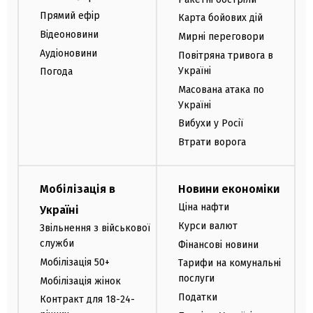
Прямий ефір
Карта бойових дій
Відеоновини
Мирні переговори
Аудіоновини
Повітряна тривога в
Україні
Погода
Масована атака по
Україні
Вибухи у Росії
Втрати ворога
Мобілізація в
Новини економіки
Ціна нафти
Україні
Курси валют
Звільнення з військової
служби
Фінансові новини
Мобілізація 50+
Тарифи на комунальні
послуги
Мобілізація жінок
Податки
Контракт для 18-24-