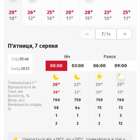
29°
26°
25°
29°
28°
23°
25°
18°
12°
10°
11°
15°
10°
11°
7
/14
П'ятниця, 7 серпня
Ніч
Ранок
Схід:
05:46
00:00
03:00
06:00
09:00
1
Захід:
20:51
Температура С°
26°
22°
20°
25°
Відчувається як
Тиск, мм
26°
22°
20°
25°
Вологість, %
760
759
759
760
Вітер, м/с
Ймовірність опадів,
58
64
75
73
%
1
1
1
3
2
2
2
12
Очікується від +18°C до +29°C, тримайтеся в тіні у