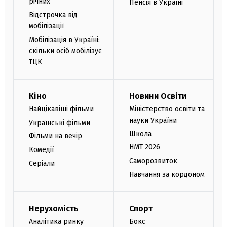
річних
Пенсія в Україні
Відстрочка від
мобілізації
Мобілізація в Україні:
скільки осіб мобілізує
ТЦК
Кіно
Новини Освіти
Найцікавіші фільми
Міністерство освіти та
науки України
Українські фільми
Школа
Фільми на вечір
НМТ 2026
Комедії
Саморозвиток
Серіали
Навчання за кордоном
Нерухомість
Спорт
Аналітика ринку
Бокс