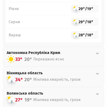
Рівне
29°
/
19°
Сарни
29°
/
18°
Вараш
28°
/
18°
Автономна Республіка Крим
33°
20°
Переважно ясно
Вінницька
область
34°
20°
Мінлива хмарність, грози
Волинська
область
27°
19°
Мінлива хмарність, грози