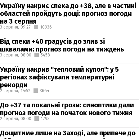
Україну накриє спека до +38, але в частині
областей пройдуть дощі: прогноз погоди
на 3 серпня
3 серпня,
09:27
10936
Від спеки +40 градусів до злив зі
шквалами: прогноз погоди на тиждень
3 серпня,
08:00
5458
Україну накрив "тепловий купол": у 5
регіонах зафіксували температурні
рекорди
2 серпня,
14:52
3664
До +37 та локальні грози: синоптики дали
прогноз погоди на початок нового тижня
2 серпня,
08:00
1793
Дощитиме лише на Заході, але припече до