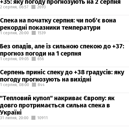
+35: яку погоду прогнозують на 2 серпня
2 серпня,
06:57
2693
Спека на початку серпня: чи поб'є вона
рекордні показники температури
1 серпня,
20:00
1539
Без опадів, але із сильною спекою до +37:
прогноз погоди на 1 серпня
1 серпня,
09:05
656
Серпень приніс спеку до +38 градусів: яку
погоду прогнозують на вихідні
1 серпня,
08:00
844
"Тепловий купол" накриває Європу: як
довго протримається сильна спека в
Україні
31 липня,
20:00
10911