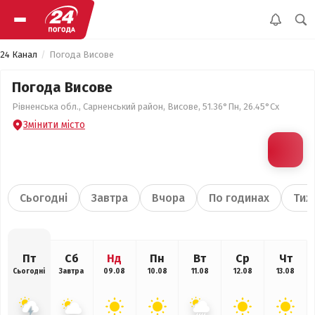
24 Канал
Погода Висове
Погода Висове
Рівненська обл., Сарненський район, Висове, 51.36°Пн, 26.45°Сх
Змінити місто
Сьогодні
Завтра
Вчора
По годинах
Тиж
Пт
Сб
Нд
Пн
Вт
Ср
Чт
Сьогодні
Завтра
09.08
10.08
11.08
12.08
13.08