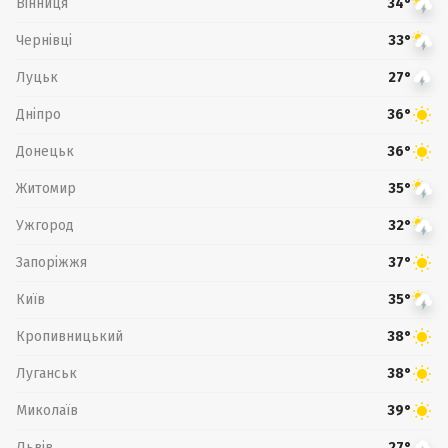
Вінниця
34°
Чернівці
33°
Луцьк
27°
Дніпро
36°
Донецьк
36°
Житомир
35°
Ужгород
32°
Запоріжжя
37°
Київ
35°
Кропивницький
38°
Луганськ
38°
Миколаїв
39°
Львів
27°