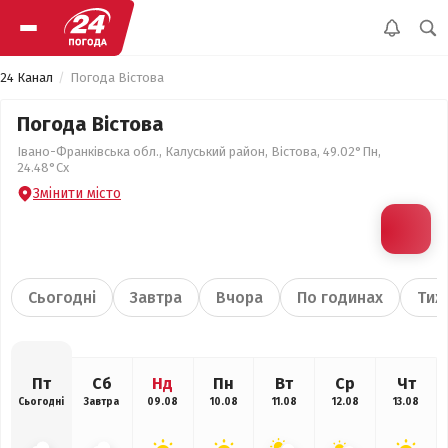
24 Канал
Погода Вістова
Погода Вістова
Івано-Франківська обл., Калуський район, Вістова, 49.02°Пн,
24.48°Сх
Змінити місто
Сьогодні
Завтра
Вчора
По годинах
Тиж
Пт
Сб
Нд
Пн
Вт
Ср
Чт
Сьогодні
Завтра
09.08
10.08
11.08
12.08
13.08