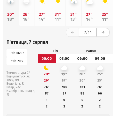
30°
26°
27°
31°
31°
27°
25°
18°
16°
14°
11°
13°
14°
11°
7
/14
П'ятниця, 7 серпня
Ніч
Ранок
Схід:
06:02
00:00
03:00
06:00
09:00
1
Захід:
20:53
Температура С°
20°
19°
20°
25°
Відчувається як
Тиск, мм
20°
19°
20°
25°
Вологість, %
761
760
761
761
Вітер, м/с
Ймовірність опадів,
87
87
88
66
%
1
0
0
2
2
2
2
2