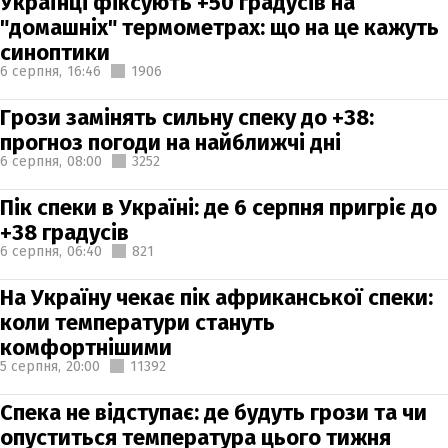
Українці фіксують +50 градусів на
"домашніх" термометрах: що на це кажуть
синоптики
6 серпня,
16:46
1906
Грози замінять сильну спеку до +38:
прогноз погоди на найближчі дні
6 серпня,
08:00
3252
Пік спеки в Україні: де 6 серпня пригріє до
+38 градусів
6 серпня,
06:40
821
На Україну чекає пік африканської спеки:
коли температури стануть
комфортнішими
5 серпня,
20:00
11392
Спека не відступає: де будуть грози та чи
опуститься температура цього тижня