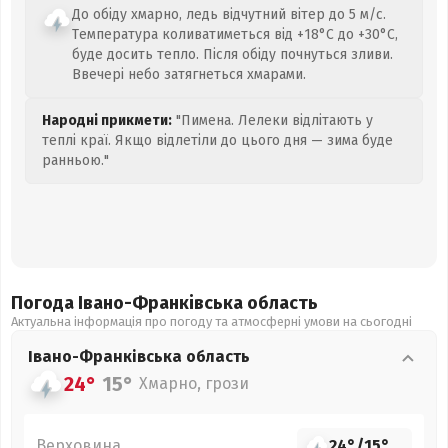
До обіду хмарно, ледь відчутний вітер до 5 м/с.
Температура коливатиметься від +18°C до +30°C,
буде досить тепло. Після обіду почнуться зливи.
Ввечері небо затягнеться хмарами.
Народні прикмети:
"Пимена. Лелеки відлітають у
теплі краї. Якщо відлетіли до цього дня — зима буде
ранньою."
Погода Івано-Франківська
область
Актуальна інформація про погоду та атмосферні умови на сьогодні
Івано-Франківська
область
24°
15°
Хмарно, грози
Верховина
24°
/
15°