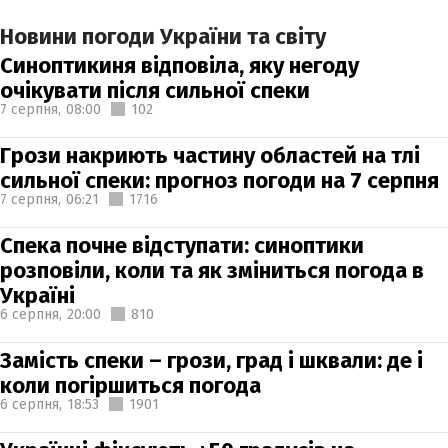
Новини погоди України та світу
Синоптикиня відповіла, яку негоду
очікувати після сильної спеки
7 серпня,
08:00
102
Грози накриють частину областей на тлі
сильної спеки: прогноз погоди на 7 серпня
7 серпня,
06:21
1716
Спека почне відступати: синоптики
розповіли, коли та як зміниться погода в
Україні
6 серпня,
20:00
810
Замість спеки – грози, град і шквали: де і
коли погіршиться погода
6 серпня,
18:53
1901