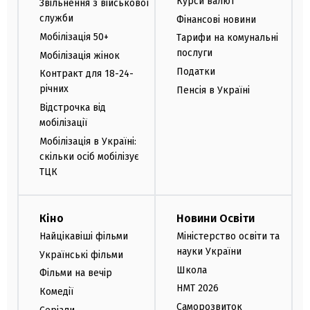
Курси валют
Звільнення з військової
служби
Фінансові новини
Мобілізація 50+
Тарифи на комунальні
послуги
Мобілізація жінок
Податки
Контракт для 18-24-
річних
Пенсія в Україні
Відстрочка від
мобілізації
Мобілізація в Україні:
скільки осіб мобілізує
ТЦК
Кіно
Новини Освіти
Найцікавіші фільми
Міністерство освіти та
науки України
Українські фільми
Школа
Фільми на вечір
НМТ 2026
Комедії
Саморозвиток