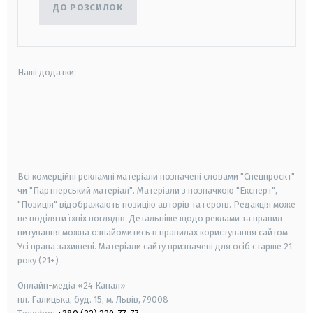
ДО РОЗСИЛОК
Наші додатки:
android
apple
smart tv
samsung smart tv
Всі комерційні рекламні матеріали позначені словами "Спецпроєкт"
чи "Партнерський матеріал". Матеріали з позначкою "Експерт",
"Позиція" відображають позицію авторів та героїв. Редакція може
не поділяти їхніх поглядів. Детальніше щодо реклами та правил
цитування можна ознайомитись в правилах користування сайтом.
Усі права захищені.
Матеріали сайту призначені для осіб старше
21
року (21+)
Онлайн-медіа «24 Канал»
пл. Галицька, буд. 15, м. Львів, 79008