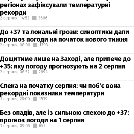
регіонах зафіксували температурні
рекорди
2 серпня,
14:52
3666
До +37 та локальні грози: синоптики дали
прогноз погоди на початок нового тижня
2 серпня,
08:00
1793
Дощитиме лише на Заході, але припече до
+35: яку погоду прогнозують на 2 серпня
2 серпня,
06:57
2694
Спека на початку серпня: чи поб'є вона
рекордні показники температури
1 серпня,
20:00
1539
Без опадів, але із сильною спекою до +37:
прогноз погоди на 1 серпня
1 серпня,
09:05
657