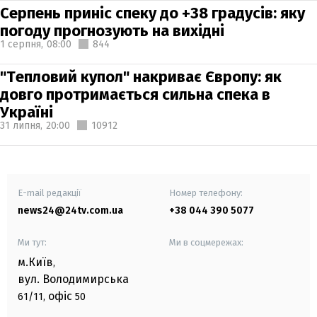
Серпень приніс спеку до +38 градусів: яку
погоду прогнозують на вихідні
1 серпня,
08:00
844
"Тепловий купол" накриває Європу: як
довго протримається сильна спека в
Україні
31 липня,
20:00
10912
E-mail редакції
Номер телефону:
news24@24tv.com.ua
+38 044 390 5077
Ми тут:
Ми в соцмережах:
м.Київ
,
вул. Володимирська
офіс
61/11,
50