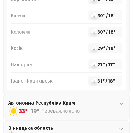
Калуш
30°
/
18°
Коломия
30°
/
18°
Косів
29°
/
18°
Надвірна
27°
/
17°
Івано-Франківськ
31°
/
18°
Автономна Республіка Крим
33°
19°
Переважно ясно
Вінницька
область