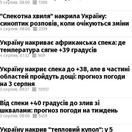
5 серпня,
08:00
1306
"Спекотна хвиля" накрила Україну:
синоптик розповів, коли очікуються зміни
4 серпня,
08:00
2339
Україну накриває африканська спека: де
температура сягне +39 градусів
4 серпня,
07:32
909
Україну накриє спека до +38, але в частині
областей пройдуть дощі: прогноз погоди
на 3 серпня
3 серпня,
09:27
10937
Від спеки +40 градусів до злив зі
шквалами: прогноз погоди на тиждень
3 серпня,
08:00
5459
Україну накрив "тепловий купол": у 5