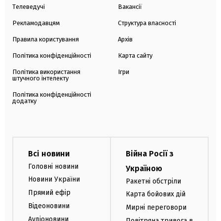
Телеведучі
Вакансії
Рекламодавцям
Структура власності
Правила користування
Архів
Політика конфіденційності
Карта сайту
Політика використання
Ігри
штучного інтелекту
Політика конфіденційності
додатку
Всі новини
Війна Росії з
Головні новини
Україною
Новини України
Ракетні обстріли
Прямий ефір
Карта бойових дій
Відеоновини
Мирні переговори
Аудіоновини
Повітряна тривога в