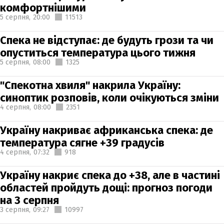
комфортнішими
5 серпня,
20:00
11513
Спека не відступає: де будуть грози та чи
опуститься температура цього тижня
5 серпня,
08:00
1325
"Спекотна хвиля" накрила Україну:
синоптик розповів, коли очікуються зміни
4 серпня,
08:00
2351
Україну накриває африканська спека: де
температура сягне +39 градусів
4 серпня,
07:32
918
Україну накриє спека до +38, але в частині
областей пройдуть дощі: прогноз погоди
на 3 серпня
3 серпня,
09:27
10997