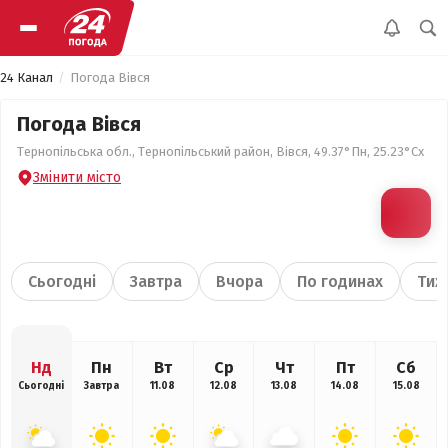
24 Канал
Погода Вівся
Погода Вівся
Тернопільська обл., Тернопільський район, Вівся, 49.37°Пн, 25.23°Сх
Змінити місто
Сьогодні
Завтра
Вчора
По годинах
Тиж
Нд
Пн
Вт
Ср
Чт
Пт
Сб
Сьогодні
Завтра
11.08
12.08
13.08
14.08
15.08