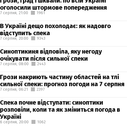
Грози, град і шквали: по всій Україні
оголосили штормове попередження
7 серпня,
21:00
1961
В Україні дещо похолодає: як надовго
відступить спека
7 серпня,
20:00
9343
Синоптикиня відповіла, яку негоду
очікувати після сильної спеки
7 серпня,
08:00
2443
Грози накриють частину областей на тлі
сильної спеки: прогноз погоди на 7 серпня
7 серпня,
06:21
2397
Спека почне відступати: синоптики
розповіли, коли та як зміниться погода в
Україні
6 серпня,
20:00
1062