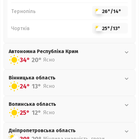
Тернопіль
26°
/
14°
Чортків
25°
/
13°
Автономна Республіка Крим
34°
20°
Ясно
Вінницька
область
24°
13°
Ясно
Волинська
область
25°
12°
Ясно
Дніпропетровська
область
Мінлива хмарність, грози