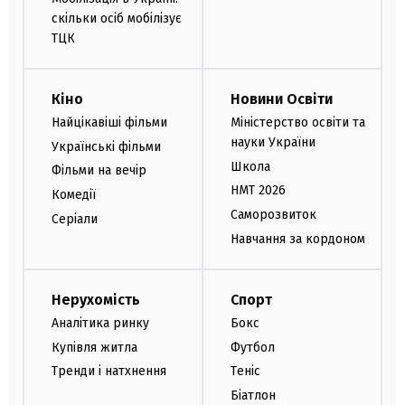
скільки осіб мобілізує
ТЦК
Кіно
Новини Освіти
Найцікавіші фільми
Міністерство освіти та
науки України
Українські фільми
Школа
Фільми на вечір
НМТ 2026
Комедії
Саморозвиток
Серіали
Навчання за кордоном
Нерухомість
Спорт
Аналітика ринку
Бокс
Купівля житла
Футбол
Тренди і натхнення
Теніс
Біатлон