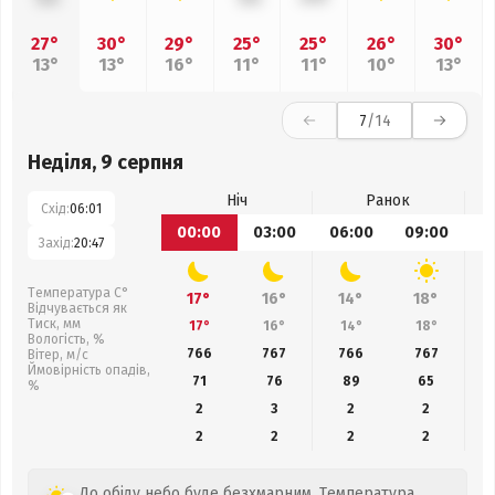
27°
30°
29°
25°
25°
26°
30°
13°
13°
16°
11°
11°
10°
13°
7
/14
Неділя, 9 серпня
Ніч
Ранок
Схід:
06:01
00:00
03:00
06:00
09:00
1
Захід:
20:47
Температура С°
17°
16°
14°
18°
Відчувається як
Тиск, мм
17°
16°
14°
18°
Вологість, %
766
767
766
767
Вітер, м/с
Ймовірність опадів,
71
76
89
65
%
2
3
2
2
2
2
2
2
До обіду небо буде безхмарним. Температура