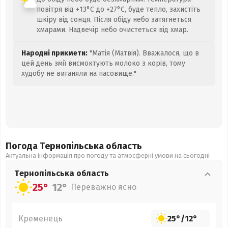
повітря від +13°C до +27°C, буде тепло, захистіть
шкіру від сонця. Після обіду небо затягнеться
хмарами. Надвечір небо очистеться від хмар.
Народні прикмети:
"Матія (Матвія). Вважалося, що в
цей день змії висмоктують молоко з корів, тому
худобу не виганяли на пасовище."
Погода Тернопільська
область
Актуальна інформація про погоду та атмосферні умови на сьогодні
Тернопільська
область
25°
12°
Переважно ясно
Кременець
25°
/
12°