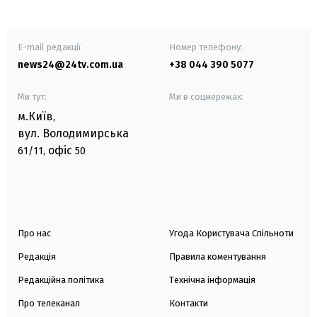
E-mail редакції
Номер телефону:
news24@24tv.com.ua
+38 044 390 5077
Ми тут:
Ми в соцмережах:
м.Київ
,
вул. Володимирська
офіс
61/11,
50
Про нас
Угода Користувача Спільноти
Редакція
Правила коментування
Редакційна політика
Технічна інформація
Про телеканал
Контакти