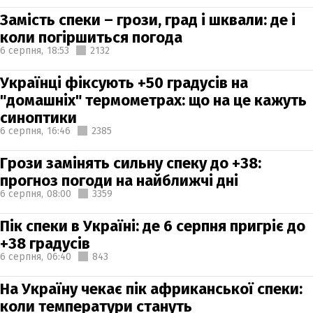
Замість спеки – грози, град і шквали: де і
коли погіршиться погода
6 серпня,
18:53
2132
Українці фіксують +50 градусів на
"домашніх" термометрах: що на це кажуть
синоптики
6 серпня,
16:46
2385
Грози замінять сильну спеку до +38:
прогноз погоди на найближчі дні
6 серпня,
08:00
3359
Пік спеки в Україні: де 6 серпня пригріє до
+38 градусів
6 серпня,
06:40
843
На Україну чекає пік африканської спеки:
коли температури стануть