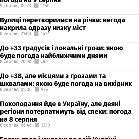
9 серпня,
06:33
2140
Вулиці перетворилися на річки: негода
накрила одразу низку міст
8 серпня,
21:00
4474
До +33 градусів і локальні грози: якою
буде погода найближчими днями
8 серпня,
20:00
780
До +38, але місцями з грозами та
шквалами: якою буде погода на вихідних
8 серпня,
08:00
976
Похолодання йде в Україну, але деякі
регіони потерпатимуть від спеки: погода
на 8 серпня
8 серпня,
06:46
1339