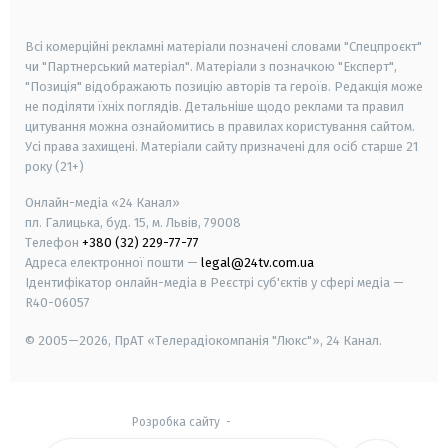
smart tv
samsung smart tv
Всі комерційні рекламні матеріали позначені словами "Спецпроєкт"
чи "Партнерський матеріал". Матеріали з позначкою "Експерт",
"Позиція" відображають позицію авторів та героїв. Редакція може
не поділяти їхніх поглядів. Детальніше щодо реклами та правил
цитування можна ознайомитись в правилах користування сайтом.
Усі права захищені.
Матеріали сайту призначені для осіб старше
21
року (21+)
Онлайн-медіа «24 Канал»
пл. Галицька, буд. 15, м. Львів, 79008
Телефон
+380 (32) 229-77-77
Адреса електронної пошти —
legal@24tv.com.ua
Ідентифікатор онлайн-медіа в Реєстрі суб'єктів у сфері медіа —
R40-06057
© 2005—2026,
ПрАТ «Телерадіокомпанія "Люкс"», 24 Канал.
Розробка сайту
-