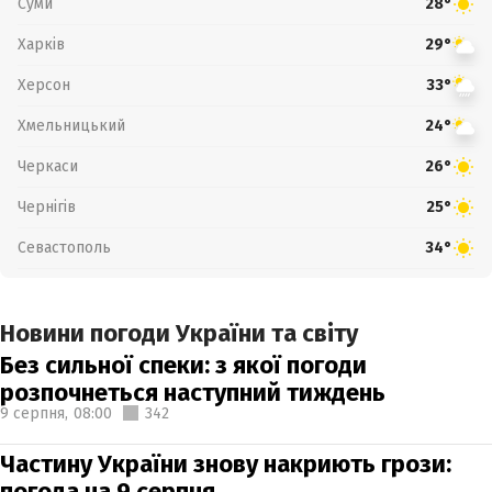
Суми
28°
Харків
29°
Херсон
33°
Хмельницький
24°
Черкаси
26°
Чернігів
25°
Севастополь
34°
Новини погоди України та світу
Без сильної спеки: з якої погоди
розпочнеться наступний тиждень
9 серпня,
08:00
342
Частину України знову накриють грози:
погода на 9 серпня