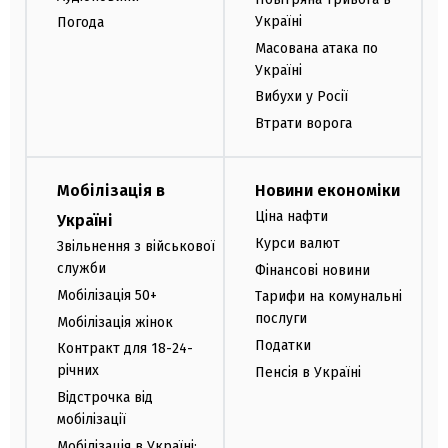
Україні
Погода
Масована атака по
Україні
Вибухи у Росії
Втрати ворога
Мобілізація в
Новини економіки
Ціна нафти
Україні
Курси валют
Звільнення з військової
служби
Фінансові новини
Мобілізація 50+
Тарифи на комунальні
послуги
Мобілізація жінок
Податки
Контракт для 18-24-
річних
Пенсія в Україні
Відстрочка від
мобілізації
Мобілізація в Україні: