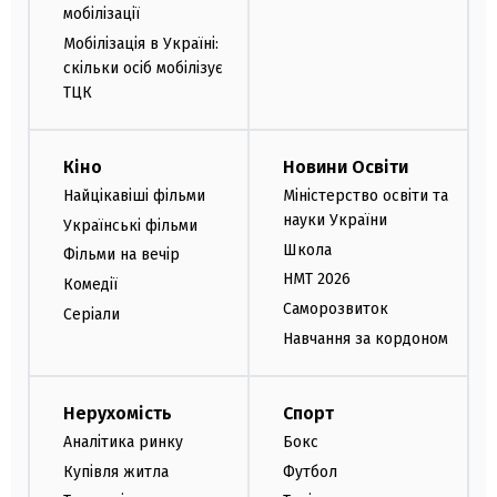
мобілізації
Мобілізація в Україні:
скільки осіб мобілізує
ТЦК
Кіно
Новини Освіти
Найцікавіші фільми
Міністерство освіти та
науки України
Українські фільми
Школа
Фільми на вечір
НМТ 2026
Комедії
Саморозвиток
Серіали
Навчання за кордоном
Нерухомість
Спорт
Аналітика ринку
Бокс
Купівля житла
Футбол