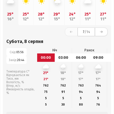
25°
25°
28°
29°
24°
25°
27°
16°
12°
12°
15°
12°
11°
11°
7
/14
Субота, 8 серпня
Ніч
Ранок
Схід:
05:56
00:00
03:00
06:00
09:00
1
Захід:
20:44
Температура С°
21°
18°
17°
17°
Відчувається як
Тиск, мм
21°
18°
17°
17°
Вологість, %
762
762
763
764
Вітер, м/с
Ймовірність опадів,
75
91
94
94
%
5
5
5
5
5
30
80
76