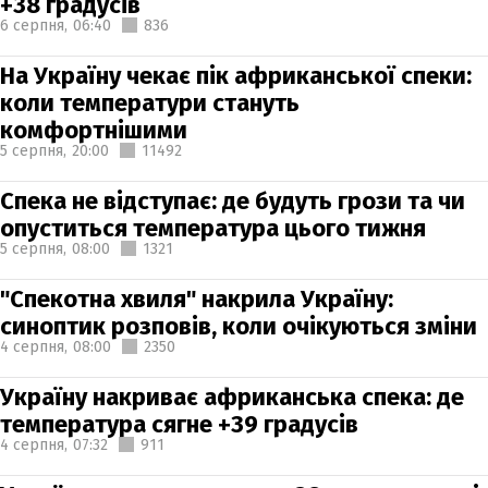
+38 градусів
6 серпня,
06:40
836
На Україну чекає пік африканської спеки:
коли температури стануть
комфортнішими
5 серпня,
20:00
11492
Спека не відступає: де будуть грози та чи
опуститься температура цього тижня
5 серпня,
08:00
1321
"Спекотна хвиля" накрила Україну:
синоптик розповів, коли очікуються зміни
4 серпня,
08:00
2350
Україну накриває африканська спека: де
температура сягне +39 градусів
4 серпня,
07:32
911