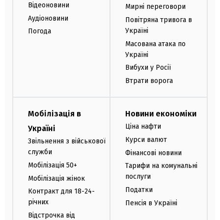
Відеоновини
Мирні переговори
Аудіоновини
Повітряна тривога в
Україні
Погода
Масована атака по
Україні
Вибухи у Росії
Втрати ворога
Мобілізація в
Новини економіки
Ціна нафти
Україні
Курси валют
Звільнення з військової
служби
Фінансові новини
Мобілізація 50+
Тарифи на комунальні
послуги
Мобілізація жінок
Податки
Контракт для 18-24-
річних
Пенсія в Україні
Відстрочка від