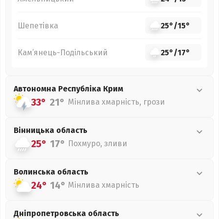
Шепетівка
25°
/
15°
Кам’янець-Подільський
25°
/
17°
Автономна Республіка Крим
33°
21°
Мінлива хмарність, грози
Вінницька
область
25°
17°
Похмуро, зливи
Волинська
область
24°
14°
Мінлива хмарність
Дніпропетровська
область