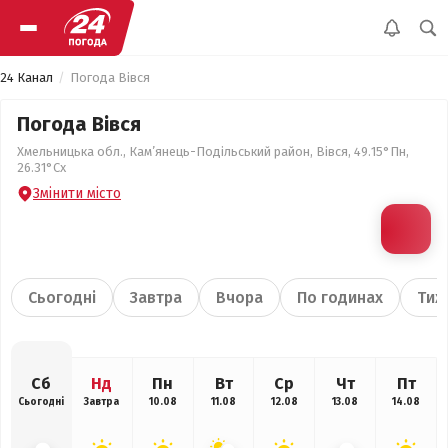
24 Канал
Погода Вівся
Погода Вівся
Хмельницька обл., Кам’янець-Подільський район, Вівся, 49.15°Пн,
26.31°Сх
Змінити місто
Сьогодні
Завтра
Вчора
По годинах
Тиж
Сб
Нд
Пн
Вт
Ср
Чт
Пт
Сьогодні
Завтра
10.08
11.08
12.08
13.08
14.08