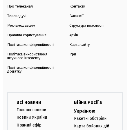
Про телеканал
Контакти
Телеведучі
Вакансії
Рекламодавцям
Структура власності
Правила користування
Архів
Політика конфіденційності
Карта сайту
Політика використання
Ігри
штучного інтелекту
Політика конфіденційності
додатку
Всі новини
Війна Росії з
Головні новини
Україною
Новини України
Ракетні обстріли
Прямий ефір
Карта бойових дій