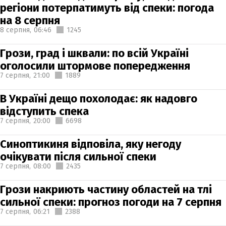
регіони потерпатимуть від спеки: погода
на 8 серпня
8 серпня,
06:46
1245
Грози, град і шквали: по всій Україні
оголосили штормове попередження
7 серпня,
21:00
1889
В Україні дещо похолодає: як надовго
відступить спека
7 серпня,
20:00
6698
Синоптикиня відповіла, яку негоду
очікувати після сильної спеки
7 серпня,
08:00
2435
Грози накриють частину областей на тлі
сильної спеки: прогноз погоди на 7 серпня
7 серпня,
06:21
2388