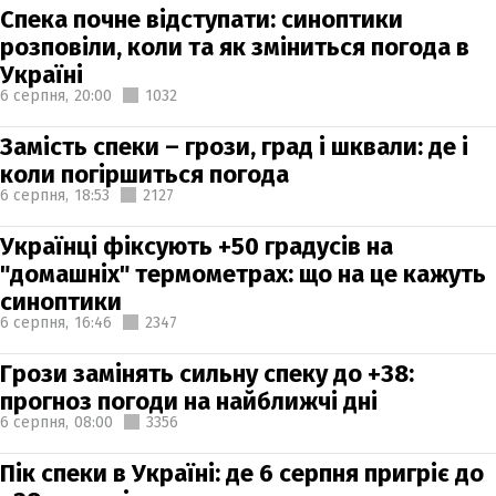
Спека почне відступати: синоптики
розповіли, коли та як зміниться погода в
Україні
6 серпня,
20:00
1032
Замість спеки – грози, град і шквали: де і
коли погіршиться погода
6 серпня,
18:53
2127
Українці фіксують +50 градусів на
"домашніх" термометрах: що на це кажуть
синоптики
6 серпня,
16:46
2347
Грози замінять сильну спеку до +38:
прогноз погоди на найближчі дні
6 серпня,
08:00
3356
Пік спеки в Україні: де 6 серпня пригріє до