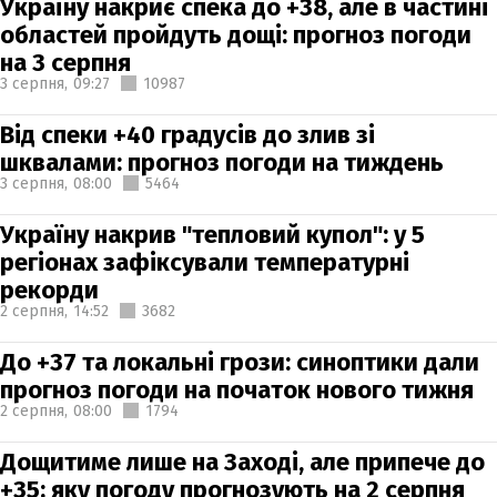
Україну накриє спека до +38, але в частині
областей пройдуть дощі: прогноз погоди
на 3 серпня
3 серпня,
09:27
10987
Від спеки +40 градусів до злив зі
шквалами: прогноз погоди на тиждень
3 серпня,
08:00
5464
Україну накрив "тепловий купол": у 5
регіонах зафіксували температурні
рекорди
2 серпня,
14:52
3682
До +37 та локальні грози: синоптики дали
прогноз погоди на початок нового тижня
2 серпня,
08:00
1794
Дощитиме лише на Заході, але припече до
+35: яку погоду прогнозують на 2 серпня