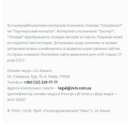
android
apple
smart tv
samsung smart tv
Всі комерційні рекламні матеріали позначені словами "Спецпроєкт"
чи "Партнерський матеріал". Матеріали з позначкою "Експерт",
"Позиція" відображають позицію авторів та героїв. Редакція може
не поділяти їхніх поглядів. Детальніше щодо реклами та правил
цитування можна ознайомитись в правилах користування сайтом.
Усі права захищені.
Матеріали сайту призначені для осіб старше
21
року (21+)
Онлайн-медіа «24 Канал»
пл. Галицька, буд. 15, м. Львів, 79008
Телефон
+380 (32) 229-77-77
Адреса електронної пошти —
legal@24tv.com.ua
Ідентифікатор онлайн-медіа в Реєстрі суб'єктів у сфері медіа —
R40-06057
© 2005—2026,
ПрАТ «Телерадіокомпанія "Люкс"», 24 Канал.