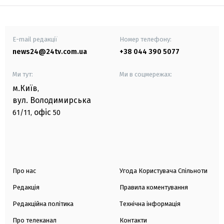
E-mail редакції
Номер телефону:
news24@24tv.com.ua
+38 044 390 5077
Ми тут:
Ми в соцмережах:
м.Київ
,
вул. Володимирська
офіс
61/11,
50
Про нас
Угода Користувача Спільноти
Редакція
Правила коментування
Редакційна політика
Технічна інформація
Про телеканал
Контакти