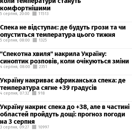
коли температури стануть
комфортнішими
5 серпня,
20:00
11513
Спека не відступає: де будуть грози та чи
опуститься температура цього тижня
5 серпня,
08:00
1325
"Спекотна хвиля" накрила Україну:
синоптик розповів, коли очікуються зміни
4 серпня,
08:00
2351
Україну накриває африканська спека: де
температура сягне +39 градусів
4 серпня,
07:32
918
Україну накриє спека до +38, але в частині
областей пройдуть дощі: прогноз погоди
на 3 серпня
3 серпня,
09:27
10997