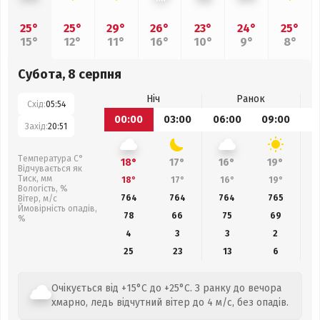
25°
25°
29°
26°
23°
24°
25°
15°
12°
11°
16°
10°
9°
8°
Субота, 8 серпня
Ніч
Ранок
Схід:
05:54
00:00
03:00
06:00
09:00
1
Захід:
20:51
Температура С°
18°
17°
16°
19°
Відчувається як
Тиск, мм
18°
17°
16°
19°
Вологість, %
764
764
764
765
Вітер, м/с
Ймовірність опадів,
78
66
75
69
%
4
3
3
2
25
23
13
6
Очікується від +15°C до +25°C. З ранку до вечора
хмарно, ледь відчутний вітер до 4 м/с, без опадів.