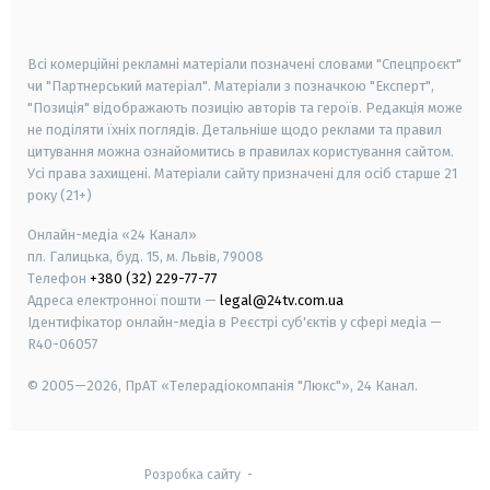
smart tv
samsung smart tv
Всі комерційні рекламні матеріали позначені словами "Спецпроєкт"
чи "Партнерський матеріал". Матеріали з позначкою "Експерт",
"Позиція" відображають позицію авторів та героїв. Редакція може
не поділяти їхніх поглядів. Детальніше щодо реклами та правил
цитування можна ознайомитись в правилах користування сайтом.
Усі права захищені.
Матеріали сайту призначені для осіб старше
21
року (21+)
Онлайн-медіа «24 Канал»
пл. Галицька, буд. 15, м. Львів, 79008
Телефон
+380 (32) 229-77-77
Адреса електронної пошти —
legal@24tv.com.ua
Ідентифікатор онлайн-медіа в Реєстрі суб'єктів у сфері медіа —
R40-06057
© 2005—2026,
ПрАТ «Телерадіокомпанія "Люкс"», 24 Канал.
Розробка сайту
-