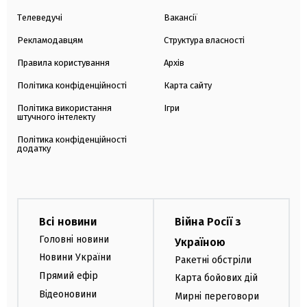
Телеведучі
Вакансії
Рекламодавцям
Структура власності
Правила користування
Архів
Політика конфіденційності
Карта сайту
Політика використання
Ігри
штучного інтелекту
Політика конфіденційності
додатку
Всі новини
Війна Росії з
Головні новини
Україною
Новини України
Ракетні обстріли
Прямий ефір
Карта бойових дій
Відеоновини
Мирні переговори