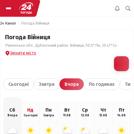
24 Канал
Погода Війниця
Погода Війниця
Рівненська обл., Дубенський район, Війниця, 50.5°Пн, 25.47°Сх
Змінити місто
Сьогодні
Завтра
Вчора
По годинах
Тиж
Сб
Нд
Пн
Вт
Ср
Чт
Пт
Вчора
Сьогодні
Завтра
11.08
12.08
13.08
14.08