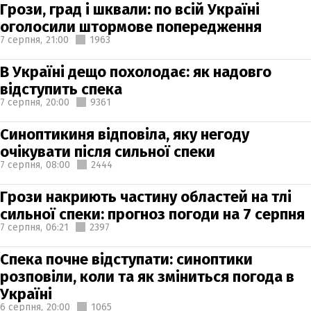
Грози, град і шквали: по всій Україні
оголосили штормове попередження
7 серпня,
21:00
1963
В Україні дещо похолодає: як надовго
відступить спека
7 серпня,
20:00
9361
Синоптикиня відповіла, яку негоду
очікувати після сильної спеки
7 серпня,
08:00
2444
Грози накриють частину областей на тлі
сильної спеки: прогноз погоди на 7 серпня
7 серпня,
06:21
2397
Спека почне відступати: синоптики
розповіли, коли та як зміниться погода в
Україні
6 серпня,
20:00
1065