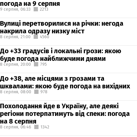
погода на 9 серпня
9 серпня,
06:33
2213
Вулиці перетворилися на річки: негода
накрила одразу низку міст
8 серпня,
21:00
4560
До +33 градусів і локальні грози: якою
буде погода найближчими днями
8 серпня,
20:00
795
До +38, але місцями з грозами та
шквалами: якою буде погода на вихідних
8 серпня,
08:00
978
Похолодання йде в Україну, але деякі
регіони потерпатимуть від спеки: погода
на 8 серпня
8 серпня,
06:46
1342