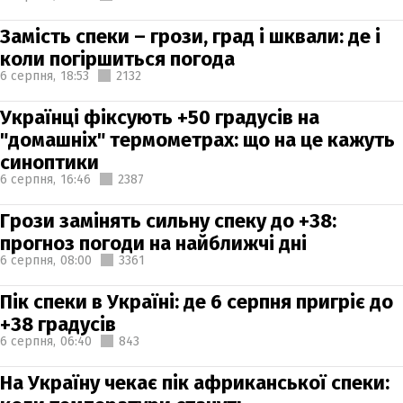
Замість спеки – грози, град і шквали: де і
коли погіршиться погода
6 серпня,
18:53
2132
Українці фіксують +50 градусів на
"домашніх" термометрах: що на це кажуть
синоптики
6 серпня,
16:46
2387
Грози замінять сильну спеку до +38:
прогноз погоди на найближчі дні
6 серпня,
08:00
3361
Пік спеки в Україні: де 6 серпня пригріє до
+38 градусів
6 серпня,
06:40
843
На Україну чекає пік африканської спеки: