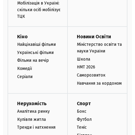
Мобілізація в Україні:
скільки осіб мобілізує
ТЦК
Кіно
Новини Освіти
Найцікавіші фільми
Міністерство освіти та
науки України
Українські фільми
Школа
Фільми на вечір
НМТ 2026
Комедії
Саморозвиток
Серіали
Навчання за кордоном
Нерухомість
Спорт
Аналітика ринку
Бокс
Купівля житла
Футбол
Тренди і натхнення
Теніс