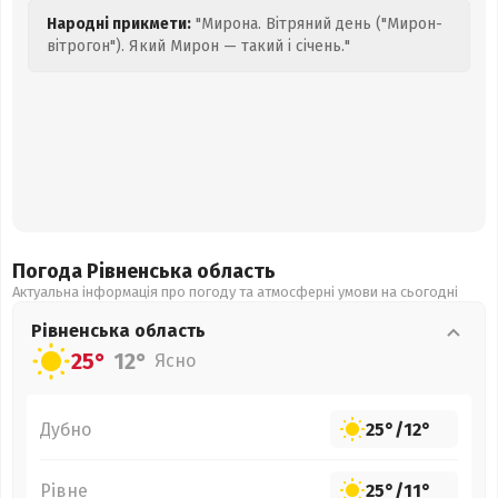
Народні прикмети:
"Мирона. Вітряний день ("Мирон-
вітрогон"). Який Мирон — такий і січень."
Погода Рівненська
область
Актуальна інформація про погоду та атмосферні умови на сьогодні
Рівненська
область
25°
12°
Ясно
Дубно
25°
/
12°
Рівне
25°
/
11°