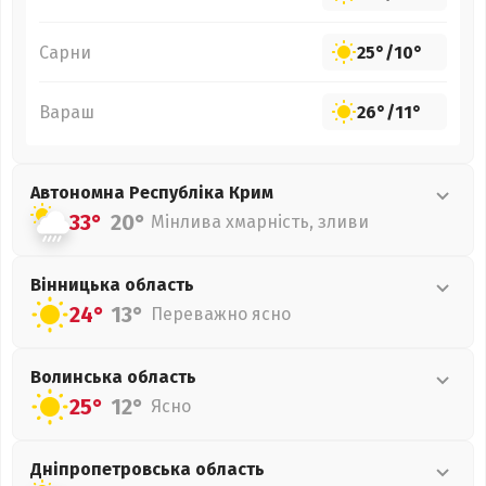
Сарни
25°
/
10°
Вараш
26°
/
11°
Автономна Республіка Крим
33°
20°
Мінлива хмарність, зливи
Вінницька
область
24°
13°
Переважно ясно
Волинська
область
25°
12°
Ясно
Дніпропетровська
область