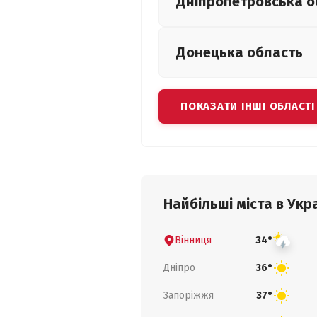
Дніпропетровська
о
Донецька
область
ПОКАЗАТИ ІНШІ ОБЛАСТІ
Найбільші міста в Укра
Вінниця
34°
Дніпро
36°
Запоріжжя
37°