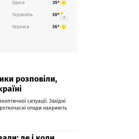
Одеса
35°
Тернопіль
30°
Черкаси
36°
ики розповіли,
країні
оптичної ситуації. Західні
ороткочасні опади накриють
вали: де і коли