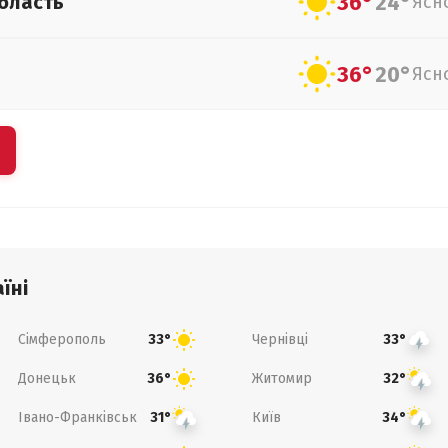
36°
24°
бласть
Ясн
36°
20°
Ясн
їні
Сімферополь
Чернівці
33°
33°
Донецьк
Житомир
36°
32°
Івано-Франківськ
Київ
31°
34°