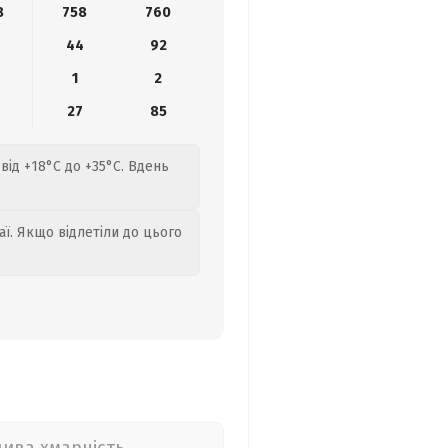
8
758
760
44
92
1
2
27
85
від +18°C до +35°C. Вдень
аї. Якщо відлетіли до цього