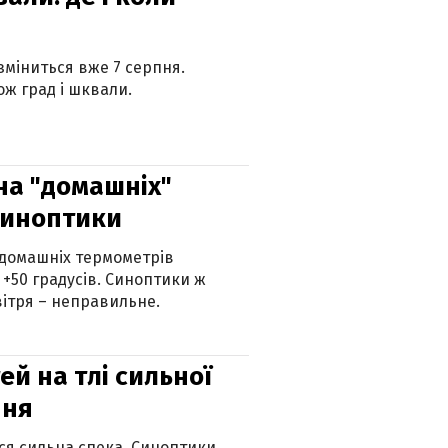
 зміниться вже 7 серпня.
ж град і шквали.
 на "домашніх"
синоптики
 домашніх термометрів
 +50 градусів. Синоптики ж
ітря – неправильне.
й на тлі сильної
пня
ься сильна спека. Синоптики