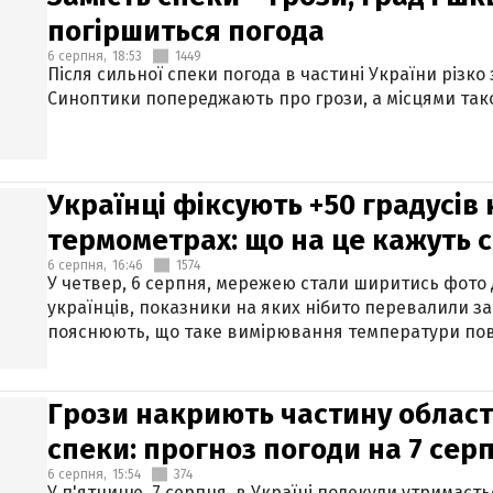
погіршиться погода
6 серпня,
18:53
1449
Після сильної спеки погода в частині України різко
Синоптики попереджають про грози, а місцями тако
Українці фіксують +50 градусів
термометрах: що на це кажуть 
6 серпня,
16:46
1574
У четвер, 6 серпня, мережею стали ширитись фото
українців, показники на яких нібито перевалили за
пояснюють, що таке вимірювання температури пов
Грози накриють частину областе
спеки: прогноз погоди на 7 сер
6 серпня,
15:54
374
У п'ятницю, 7 серпня, в Україні подекуди утримаєт