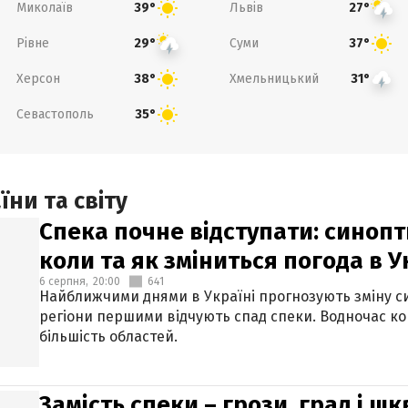
Миколаїв
Львів
39°
27°
Рівне
Суми
29°
37°
Херсон
Хмельницький
38°
31°
Севастополь
35°
ни та світу
Спека почне відступати: синопт
коли та як зміниться погода в У
6 серпня,
20:00
641
Найближчими днями в Україні прогнозують зміну син
регіони першими відчують спад спеки. Водночас к
більшість областей.
Замість спеки – грози, град і шк