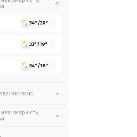
лива хмарність,
зи
34°
/
20°
33°
/
19°
34°
/
18°
еважно ясно
лива хмарність,
зи