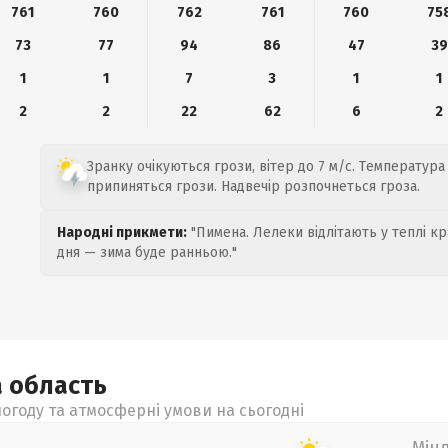
761
760
762
761
760
75
73
77
94
86
47
39
1
1
7
3
1
1
2
2
22
62
6
2
Зранку очікуються грози, вітер до 7 м/с. Температура 
припиняться грози. Надвечір розпочнеться гроза.
Народні прикмети:
"Пимена. Лелеки відлітають у теплі кр
дня — зима буде ранньою."
а
область
огоду та атмосферні умови на сьогодні