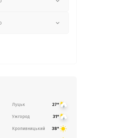
о
о
Луцьк
27°
Ужгород
31°
Кропивницький
38°