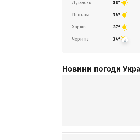
Луганськ
38°
Полтава
36°
Харків
37°
Чернігів
34°
Новини погоди Украї