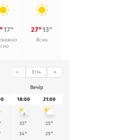
°
17°
27°
13°
еважно
Ясно
ясно
7
/14
Вечір
00
18:00
21:00
°
33°
25°
°
34°
25°