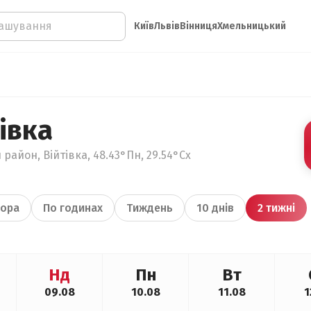
Київ
Львів
Вінниця
Хмельницький
івка
район, Війтівка, 48.43°Пн, 29.54°Сх
ора
По годинах
Тиждень
10 днів
2 тижні
Нд
Пн
Вт
09.08
10.08
11.08
1