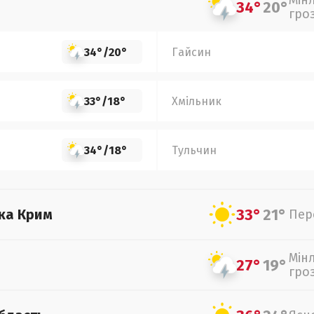
Мін
34°
20°
гро
34°
/
20°
Гайсин
33°
/
18°
Хмільник
34°
/
18°
Тульчин
33°
21°
ка Крим
Пер
Мін
27°
19°
гро