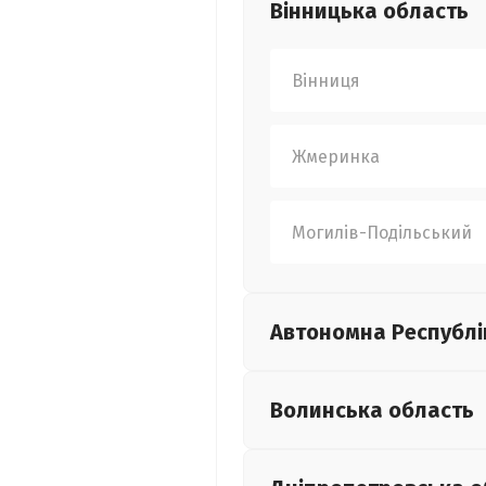
Вінницька
область
Вінниця
Жмеринка
Могилів-Подільський
Автономна Республі
Волинська
область