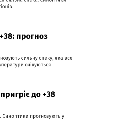
іонів.
+38: прогноз
гнозують сильну спеку, яка все
мператури очікуються
 пригріє до +38
ю. Синоптики прогнозують у