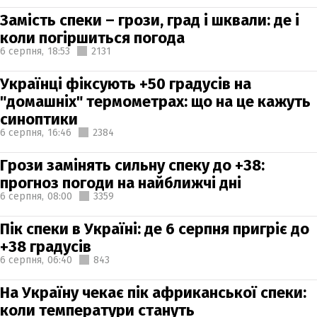
Замість спеки – грози, град і шквали: де і
коли погіршиться погода
6 серпня,
18:53
2131
Українці фіксують +50 градусів на
"домашніх" термометрах: що на це кажуть
синоптики
6 серпня,
16:46
2384
Грози замінять сильну спеку до +38:
прогноз погоди на найближчі дні
6 серпня,
08:00
3359
Пік спеки в Україні: де 6 серпня пригріє до
+38 градусів
6 серпня,
06:40
843
На Україну чекає пік африканської спеки:
коли температури стануть