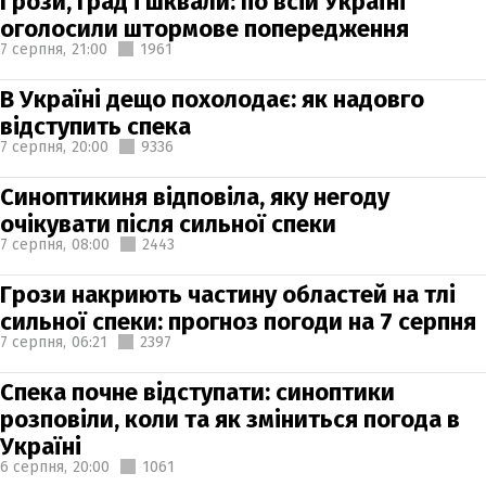
Грози, град і шквали: по всій Україні
оголосили штормове попередження
7 серпня,
21:00
1961
В Україні дещо похолодає: як надовго
відступить спека
7 серпня,
20:00
9336
Синоптикиня відповіла, яку негоду
очікувати після сильної спеки
7 серпня,
08:00
2443
Грози накриють частину областей на тлі
сильної спеки: прогноз погоди на 7 серпня
7 серпня,
06:21
2397
Спека почне відступати: синоптики
розповіли, коли та як зміниться погода в
Україні
6 серпня,
20:00
1061