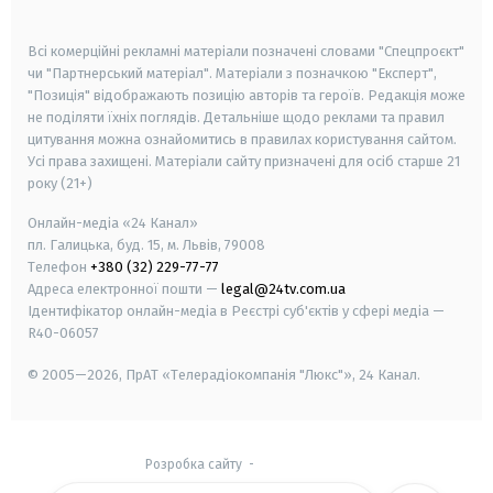
smart tv
samsung smart tv
Всі комерційні рекламні матеріали позначені словами "Спецпроєкт"
чи "Партнерський матеріал". Матеріали з позначкою "Експерт",
"Позиція" відображають позицію авторів та героїв. Редакція може
не поділяти їхніх поглядів. Детальніше щодо реклами та правил
цитування можна ознайомитись в правилах користування сайтом.
Усі права захищені.
Матеріали сайту призначені для осіб старше
21
року (21+)
Онлайн-медіа «24 Канал»
пл. Галицька, буд. 15, м. Львів, 79008
Телефон
+380 (32) 229-77-77
Адреса електронної пошти —
legal@24tv.com.ua
Ідентифікатор онлайн-медіа в Реєстрі суб'єктів у сфері медіа —
R40-06057
© 2005—2026,
ПрАТ «Телерадіокомпанія "Люкс"», 24 Канал.
Розробка сайту
-