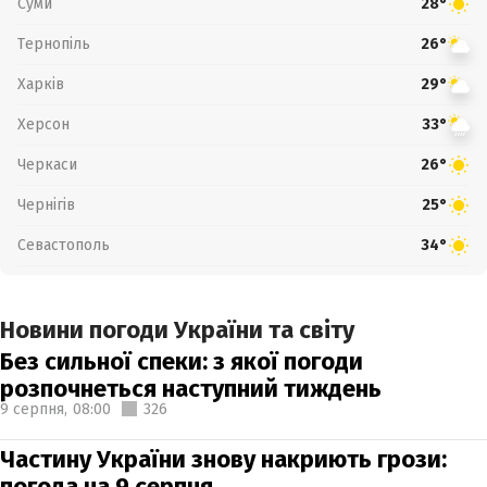
Суми
28°
Тернопіль
26°
Харків
29°
Херсон
33°
Черкаси
26°
Чернігів
25°
Севастополь
34°
Новини погоди України та світу
Без сильної спеки: з якої погоди
розпочнеться наступний тиждень
9 серпня,
08:00
326
Частину України знову накриють грози:
погода на 9 серпня