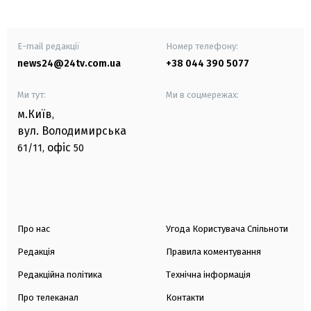
E-mail редакції
Номер телефону:
news24@24tv.com.ua
+38 044 390 5077
Ми тут:
Ми в соцмережах:
м.Київ
,
вул. Володимирська
офіс
61/11,
50
Про нас
Угода Користувача Спільноти
Редакція
Правила коментування
Редакційна політика
Технічна інформація
Про телеканал
Контакти