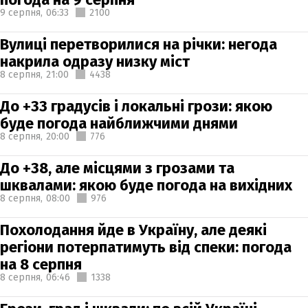
9 серпня,
06:33
2100
Вулиці перетворилися на річки: негода
накрила одразу низку міст
8 серпня,
21:00
4438
До +33 градусів і локальні грози: якою
буде погода найближчими днями
8 серпня,
20:00
776
До +38, але місцями з грозами та
шквалами: якою буде погода на вихідних
8 серпня,
08:00
976
Похолодання йде в Україну, але деякі
регіони потерпатимуть від спеки: погода
на 8 серпня
8 серпня,
06:46
1338