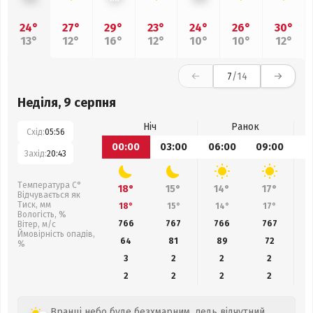
24°
27°
29°
23°
24°
26°
30°
13°
12°
16°
12°
10°
10°
12°
7
/14
Неділя, 9 серпня
Ніч
Ранок
Схід:
05:56
00:00
03:00
06:00
09:00
1
Захід:
20:43
Температура С°
18°
15°
14°
17°
Відчувається як
Тиск, мм
18°
15°
14°
17°
Вологість, %
766
767
766
767
Вітер, м/с
Ймовірність опадів,
64
81
89
72
%
3
2
2
2
2
2
2
2
Вранці небо буде безхмарним, ледь відчутний