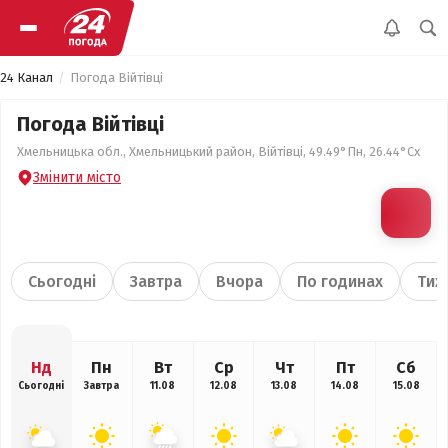
24 Канал
Погода Війтівці
Погода Війтівці
Хмельницька обл., Хмельницький район, Війтівці, 49.49°Пн, 26.44°Сх
Змінити місто
Сьогодні
Завтра
Вчора
По годинах
Тиж
Нд
Пн
Вт
Ср
Чт
Пт
Сб
Сьогодні
Завтра
11.08
12.08
13.08
14.08
15.08