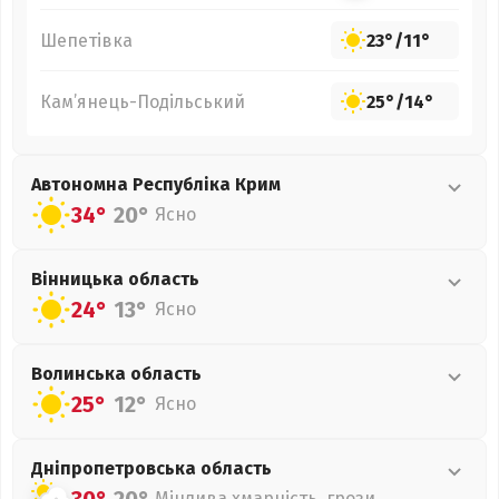
Шепетівка
23°
/
11°
Кам’янець-Подільський
25°
/
14°
Автономна Республіка Крим
34°
20°
Ясно
Вінницька
область
24°
13°
Ясно
Волинська
область
25°
12°
Ясно
Дніпропетровська
область
Мінлива хмарність, грози