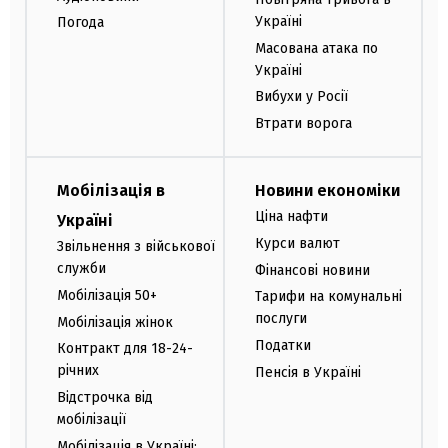
Україні
Погода
Масована атака по
Україні
Вибухи у Росії
Втрати ворога
Мобілізація в
Новини економіки
Ціна нафти
Україні
Курси валют
Звільнення з військової
служби
Фінансові новини
Мобілізація 50+
Тарифи на комунальні
послуги
Мобілізація жінок
Податки
Контракт для 18-24-
річних
Пенсія в Україні
Відстрочка від
мобілізації
Мобілізація в Україні: