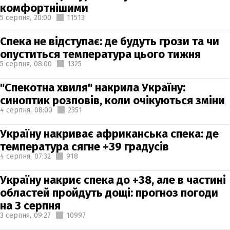
комфортнішими
5 серпня,
20:00
11513
Спека не відступає: де будуть грози та чи
опуститься температура цього тижня
5 серпня,
08:00
1325
"Спекотна хвиля" накрила Україну:
синоптик розповів, коли очікуються зміни
4 серпня,
08:00
2351
Україну накриває африканська спека: де
температура сягне +39 градусів
4 серпня,
07:32
918
Україну накриє спека до +38, але в частині
областей пройдуть дощі: прогноз погоди
на 3 серпня
3 серпня,
09:27
10997