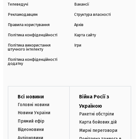
Телеведучі
Вакансії
Рекламодавцям
Структура власності
Правила користування
Архів
Політика конфіденційності
Карта сайту
Політика використання
Ігри
штучного інтелекту
Політика конфіденційності
додатку
Всі новини
Війна Росії з
Головні новини
Україною
Новини України
Ракетні обстріли
Прямий ефір
Карта бойових дій
Відеоновини
Мирні переговори
Аудіоновини
Повітряна тривога в