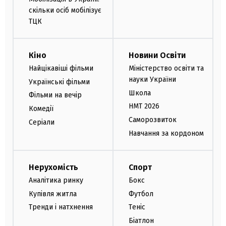
скільки осіб мобілізує
ТЦК
Кіно
Новини Освіти
Найцікавіші фільми
Міністерство освіти та
науки України
Українські фільми
Школа
Фільми на вечір
НМТ 2026
Комедії
Саморозвиток
Серіали
Навчання за кордоном
Нерухомість
Спорт
Аналітика ринку
Бокс
Купівля житла
Футбол
Тренди і натхнення
Теніс
Біатлон