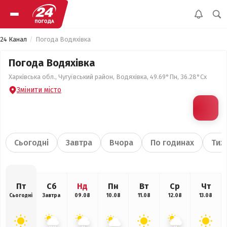
24 Канал
Погода Водяхівка
Погода Водяхівка
Харківська обл., Чугуївський район, Водяхівка, 49.69°Пн, 36.28°Сх
Змінити місто
Сьогодні
Завтра
Вчора
По годинах
Тиж
Пт
Сб
Нд
Пн
Вт
Ср
Чт
Сьогодні
Завтра
09.08
10.08
11.08
12.08
13.08