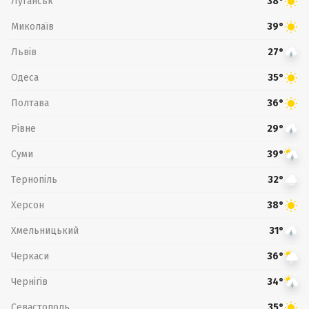
Луганськ
38°
Миколаїв
39°
Львів
27°
Одеса
35°
Полтава
36°
Рівне
29°
Суми
39°
Тернопіль
32°
Херсон
38°
Хмельницький
31°
Черкаси
36°
Чернігів
34°
Севастополь
35°