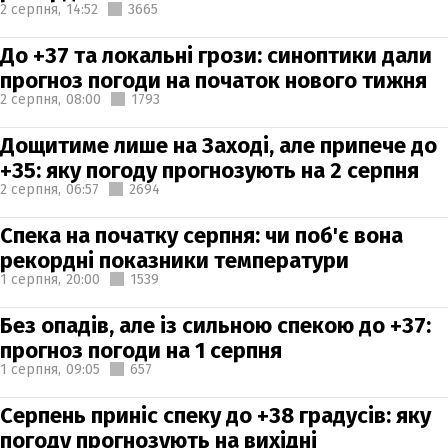
2 серпня,
14:52
3665
До +37 та локальні грози: синоптики дали
прогноз погоди на початок нового тижня
2 серпня,
08:00
1793
Дощитиме лише на Заході, але припече до
+35: яку погоду прогнозують на 2 серпня
2 серпня,
06:57
2694
Спека на початку серпня: чи поб'є вона
рекордні показники температури
1 серпня,
20:00
1539
Без опадів, але із сильною спекою до +37:
прогноз погоди на 1 серпня
1 серпня,
09:05
657
Серпень приніс спеку до +38 градусів: яку
погоду прогнозують на вихідні