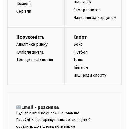
НМТ 2026
Комедії
Саморозвиток
Серіали
Навчання за кордоном
Нерухомість
Спорт
Аналітика ринку
Бокс
Купівля житла
Футбол
Тренди і натхнення
Теніс
Біатлон
Інші види спорту
Email - розсилка
Будьте в курсі всіх новин і оновлень!
Перейдіть на сторінку наших розсилок, щоб
обрати ті, що відповідають вашим