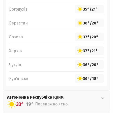
Богодухів
35°
/
21°
Берестин
36°
/
20°
Лозова
37°
/
20°
Харків
37°
/
21°
Чугуїв
36°
/
20°
Куп’янськ
36°
/
18°
Автономна Республіка Крим
33°
19°
Переважно ясно