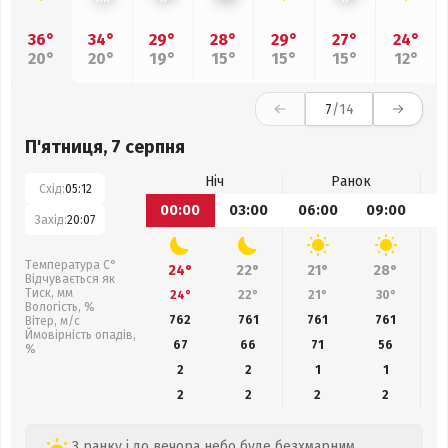
36°
34°
29°
28°
29°
27°
24°
20°
20°
19°
15°
15°
15°
12°
7
/14
П'ятниця, 7 серпня
Ніч
Ранок
Схід:
05:12
00:00
03:00
06:00
09:00
1
Захід:
20:07
Температура С°
24°
22°
21°
28°
Відчувається як
Тиск, мм
24°
22°
21°
30°
Вологість, %
762
761
761
761
Вітер, м/с
Ймовірність опадів,
67
66
71
56
%
2
2
1
1
2
2
2
2
З ранку і до вечора небо буде безхмарним,