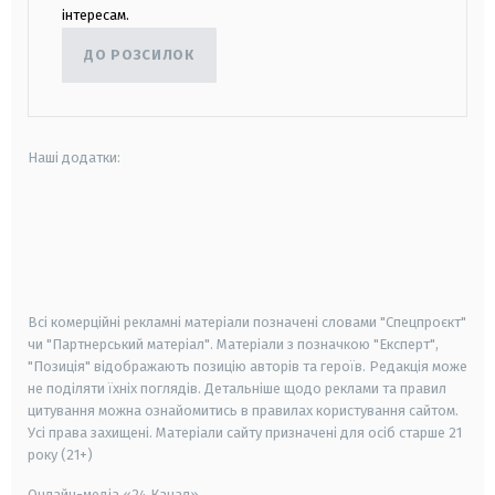
інтересам.
ДО РОЗСИЛОК
Наші додатки:
android
apple
smart tv
samsung smart tv
Всі комерційні рекламні матеріали позначені словами "Спецпроєкт"
чи "Партнерський матеріал". Матеріали з позначкою "Експерт",
"Позиція" відображають позицію авторів та героїв. Редакція може
не поділяти їхніх поглядів. Детальніше щодо реклами та правил
цитування можна ознайомитись в правилах користування сайтом.
Усі права захищені.
Матеріали сайту призначені для осіб старше
21
року (21+)
Онлайн-медіа «24 Канал»