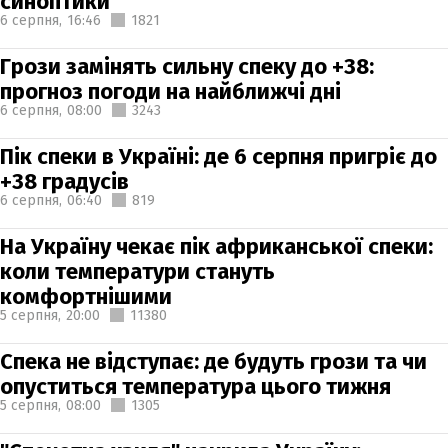
синоптики
6 серпня,
16:46
1821
Грози замінять сильну спеку до +38:
прогноз погоди на найближчі дні
6 серпня,
08:00
3243
Пік спеки в Україні: де 6 серпня пригріє до
+38 градусів
6 серпня,
06:40
819
На Україну чекає пік африканської спеки:
коли температури стануть
комфортнішими
5 серпня,
20:00
11380
Спека не відступає: де будуть грози та чи
опуститься температура цього тижня
5 серпня,
08:00
1305