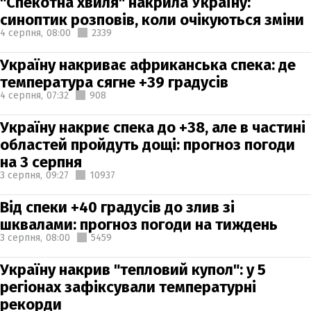
"Спекотна хвиля" накрила Україну:
синоптик розповів, коли очікуються зміни
4 серпня,
08:00
2339
Україну накриває африканська спека: де
температура сягне +39 градусів
4 серпня,
07:32
908
Україну накриє спека до +38, але в частині
областей пройдуть дощі: прогноз погоди
на 3 серпня
3 серпня,
09:27
10937
Від спеки +40 градусів до злив зі
шквалами: прогноз погоди на тиждень
3 серпня,
08:00
5459
Україну накрив "тепловий купол": у 5
регіонах зафіксували температурні
рекорди