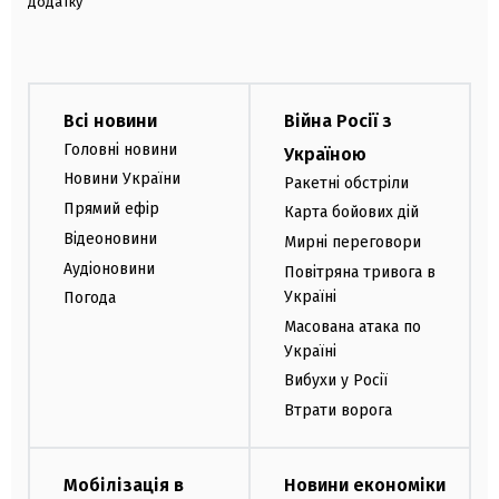
додатку
Всі новини
Війна Росії з
Головні новини
Україною
Новини України
Ракетні обстріли
Прямий ефір
Карта бойових дій
Відеоновини
Мирні переговори
Аудіоновини
Повітряна тривога в
Україні
Погода
Масована атака по
Україні
Вибухи у Росії
Втрати ворога
Мобілізація в
Новини економіки