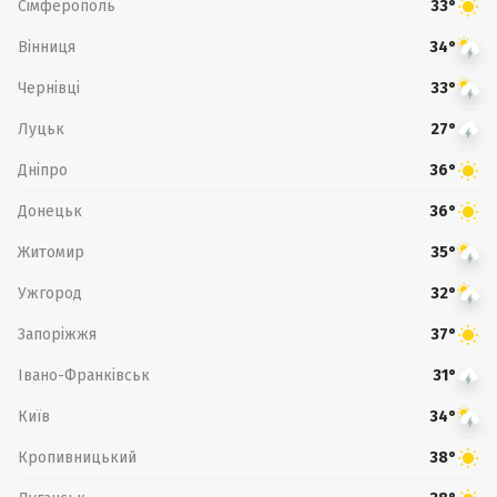
Сімферополь
33°
Вінниця
34°
Чернівці
33°
Луцьк
27°
Дніпро
36°
Донецьк
36°
Житомир
35°
Ужгород
32°
Запоріжжя
37°
Івано-Франківськ
31°
Київ
34°
Кропивницький
38°