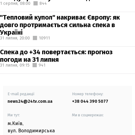
1 серпня,
08:00
844
"Тепловий купол" накриває Європу: як
довго протримається сильна спека в
Україні
31 липня,
20:00
10911
Спека до +34 повертається: прогноз
погоди на 31 липня
31 липня,
09:15
941
E-mail редакції
Номер телефону:
news24@24tv.com.ua
+38 044 390 5077
Ми тут:
Ми в соцмережах:
м.Київ
,
вул. Володимирська