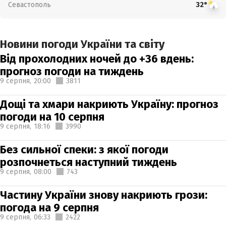
Севастополь
32°
Новини погоди України та світу
Від прохолодних ночей до +36 вдень:
прогноз погоди на тиждень
9 серпня,
20:00
3811
Дощі та хмари накриють Україну: прогноз
погоди на 10 серпня
9 серпня,
18:16
3990
Без сильної спеки: з якої погоди
розпочнеться наступний тиждень
9 серпня,
08:00
743
Частину України знову накриють грози:
погода на 9 серпня
9 серпня,
06:33
2422