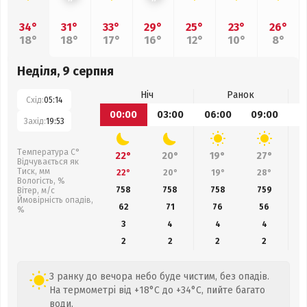
34°
31°
33°
29°
25°
23°
26°
18°
18°
17°
16°
12°
10°
8°
Неділя, 9 серпня
Ніч
Ранок
Схід:
05:14
00:00
03:00
06:00
09:00
1
Захід:
19:53
Температура С°
22°
20°
19°
27°
Відчувається як
Тиск, мм
22°
20°
19°
28°
Вологість, %
758
758
758
759
Вітер, м/с
Ймовірність опадів,
62
71
76
56
%
3
4
4
4
2
2
2
2
З ранку до вечора небо буде чистим, без опадів.
На термометрі від +18°C до +34°C, пийте багато
води.