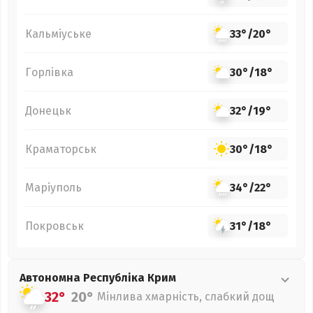
Кальміуське
33°
/
20°
Горлівка
30°
/
18°
Донецьк
32°
/
19°
Краматорськ
30°
/
18°
Маріуполь
34°
/
22°
Покровськ
31°
/
18°
Автономна Республіка Крим
32°
20°
Мінлива хмарність, слабкий дощ