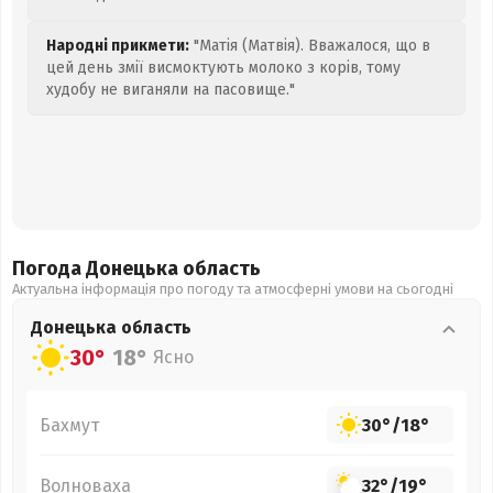
Народні прикмети:
"Матія (Матвія). Вважалося, що в
цей день змії висмоктують молоко з корів, тому
худобу не виганяли на пасовище."
Погода Донецька
область
Актуальна інформація про погоду та атмосферні умови на сьогодні
Донецька
область
30°
18°
Ясно
Бахмут
30°
/
18°
Волноваха
32°
/
19°