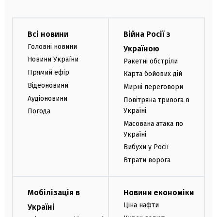
Всі новини
Війна Росії з
Головні новини
Україною
Новини України
Ракетні обстріли
Прямий ефір
Карта бойових дій
Відеоновини
Мирні переговори
Аудіоновини
Повітряна тривога в
Україні
Погода
Масована атака по
Україні
Вибухи у Росії
Втрати ворога
Мобілізація в
Новини економіки
Ціна нафти
Україні