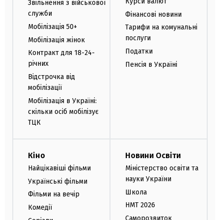
Курси валют
Звільнення з військової
служби
Фінансові новини
Мобілізація 50+
Тарифи на комунальні
послуги
Мобілізація жінок
Податки
Контракт для 18-24-
річних
Пенсія в Україні
Відстрочка від
мобілізації
Мобілізація в Україні:
скільки осіб мобілізує
ТЦК
Кіно
Новини Освіти
Найцікавіші фільми
Міністерство освіти та
науки України
Українські фільми
Школа
Фільми на вечір
НМТ 2026
Комедії
Саморозвиток