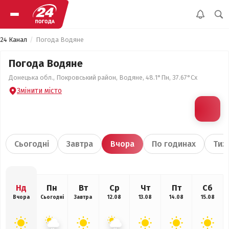
24 Канал
Погода Водяне
Погода Водяне
Донецька обл., Покровський район, Водяне, 48.1°Пн, 37.67°Сх
Змінити місто
Сьогодні
Завтра
Вчора
По годинах
Тиж
Нд
Пн
Вт
Ср
Чт
Пт
Сб
Вчора
Сьогодні
Завтра
12.08
13.08
14.08
15.08