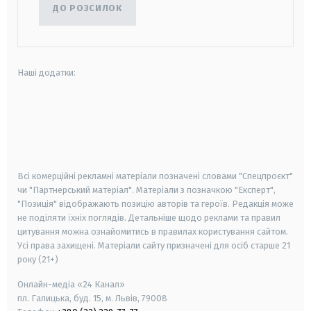
ДО РОЗСИЛОК
Наші додатки:
android
apple
smart tv
samsung smart tv
Всі комерційні рекламні матеріали позначені словами "Спецпроєкт"
чи "Партнерський матеріал". Матеріали з позначкою "Експерт",
"Позиція" відображають позицію авторів та героїв. Редакція може
не поділяти їхніх поглядів. Детальніше щодо реклами та правил
цитування можна ознайомитись в правилах користування сайтом.
Усі права захищені.
Матеріали сайту призначені для осіб старше
21
року (21+)
Онлайн-медіа «24 Канал»
пл. Галицька, буд. 15, м. Львів, 79008