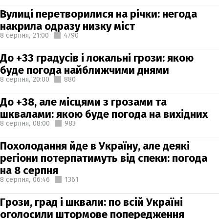
Вулиці перетворилися на річки: негода
накрила одразу низку міст
8 серпня,
21:00
4790
До +33 градусів і локальні грози: якою
буде погода найближчими днями
8 серпня,
20:00
880
До +38, але місцями з грозами та
шквалами: якою буде погода на вихідних
8 серпня,
08:00
983
Похолодання йде в Україну, але деякі
регіони потерпатимуть від спеки: погода
на 8 серпня
8 серпня,
06:46
1361
Грози, град і шквали: по всій Україні
оголосили штормове попередження