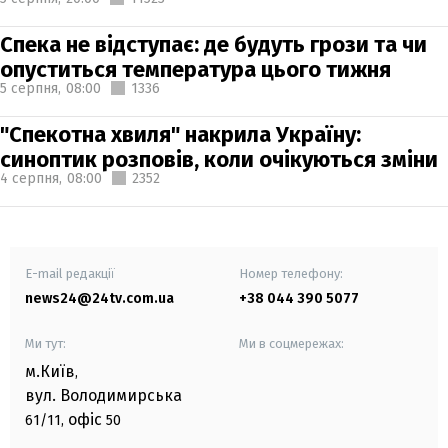
Спека не відступає: де будуть грози та чи
опуститься температура цього тижня
5 серпня,
08:00
1336
"Спекотна хвиля" накрила Україну:
синоптик розповів, коли очікуються зміни
4 серпня,
08:00
2352
E-mail редакції
Номер телефону:
news24@24tv.com.ua
+38 044 390 5077
Ми тут:
Ми в соцмережах:
м.Київ
,
вул. Володимирська
офіс
61/11,
50