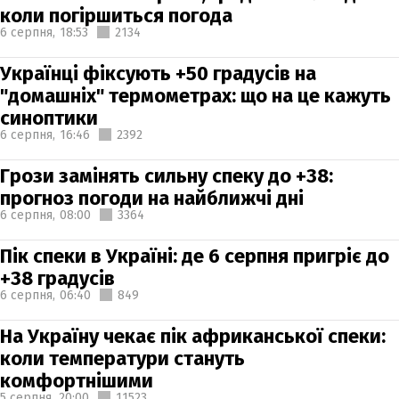
коли погіршиться погода
6 серпня,
18:53
2134
Українці фіксують +50 градусів на
"домашніх" термометрах: що на це кажуть
синоптики
6 серпня,
16:46
2392
Грози замінять сильну спеку до +38:
прогноз погоди на найближчі дні
6 серпня,
08:00
3364
Пік спеки в Україні: де 6 серпня пригріє до
+38 градусів
6 серпня,
06:40
849
На Україну чекає пік африканської спеки:
коли температури стануть
комфортнішими
5 серпня,
20:00
11523