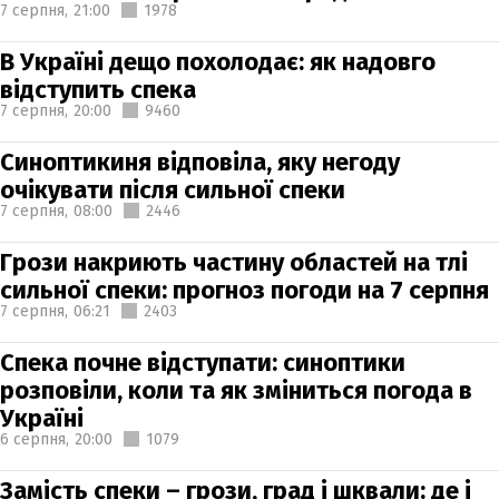
7 серпня,
21:00
1978
В Україні дещо похолодає: як надовго
відступить спека
7 серпня,
20:00
9460
Синоптикиня відповіла, яку негоду
очікувати після сильної спеки
7 серпня,
08:00
2446
Грози накриють частину областей на тлі
сильної спеки: прогноз погоди на 7 серпня
7 серпня,
06:21
2403
Спека почне відступати: синоптики
розповіли, коли та як зміниться погода в
Україні
6 серпня,
20:00
1079
Замість спеки – грози, град і шквали: де і