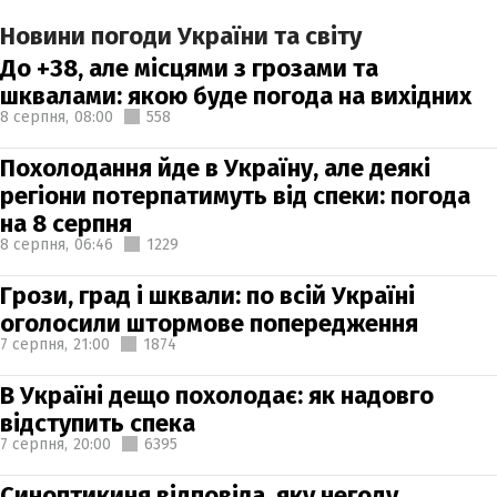
Новини погоди України та світу
До +38, але місцями з грозами та
шквалами: якою буде погода на вихідних
8 серпня,
08:00
558
Похолодання йде в Україну, але деякі
регіони потерпатимуть від спеки: погода
на 8 серпня
8 серпня,
06:46
1229
Грози, град і шквали: по всій Україні
оголосили штормове попередження
7 серпня,
21:00
1874
В Україні дещо похолодає: як надовго
відступить спека
7 серпня,
20:00
6395
Синоптикиня відповіла, яку негоду