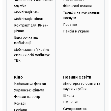
Звільнення з військової
служби
Фінансові новини
Мобілізація 50+
Тарифи на комунальні
послуги
Мобілізація жінок
Податки
Контракт для 18-24-
річних
Пенсія в Україні
Відстрочка від
мобілізації
Мобілізація в Україні:
скільки осіб мобілізує
ТЦК
Кіно
Новини Освіти
Найцікавіші фільми
Міністерство освіти та
науки України
Українські фільми
Школа
Фільми на вечір
НМТ 2026
Комедії
Саморозвиток
Серіали