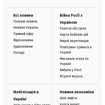
Всі новини
Війна Росії з
Головні новини
Україною
Новини України
Ракетні обстріли
Прямий ефір
Карта бойових дій
Відеоновини
Мирні переговори
Аудіоновини
Повітряна тривога в
Україні
Погода
Масована атака по
Україні
Вибухи у Росії
Втрати ворога
Мобілізація в
Новини економіки
Ціна нафти
Україні
Курси валют