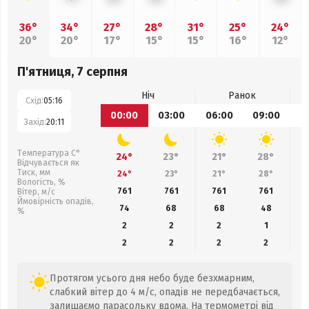
36°
34°
27°
28°
31°
25°
24°
20°
20°
17°
15°
15°
16°
12°
П'ятниця, 7 серпня
Ніч
Ранок
Схід:
05:16
00:00
03:00
06:00
09:00
1
Захід:
20:11
Температура С°
24°
23°
21°
28°
Відчувається як
Тиск, мм
24°
23°
21°
28°
Вологість, %
761
761
761
761
Вітер, м/с
Ймовірність опадів,
74
68
68
48
%
2
2
2
1
2
2
2
2
Протягом усього дня небо буде безхмарним,
слабкий вітер до 4 м/с, опадів не передбачається,
залишаємо парасольку вдома. На термометрі від