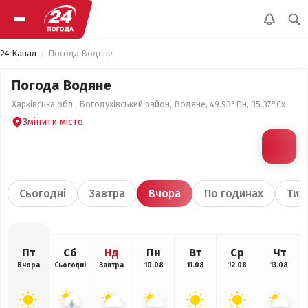
24 Канал
Погода Водяне
Погода Водяне
Харківська обл., Богодухівський район, Водяне, 49.93°Пн, 35.37°Сх
Змінити місто
Сьогодні
Завтра
Вчора
По годинах
Тиж
Пт
Сб
Нд
Пн
Вт
Ср
Чт
Вчора
Сьогодні
Завтра
10.08
11.08
12.08
13.08