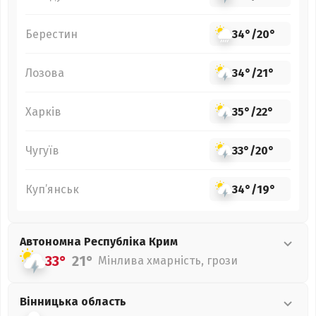
Берестин
34°
/
20°
Лозова
34°
/
21°
Харків
35°
/
22°
Чугуїв
33°
/
20°
Куп’янськ
34°
/
19°
Автономна Республіка Крим
33°
21°
Мінлива хмарність, грози
Вінницька
область