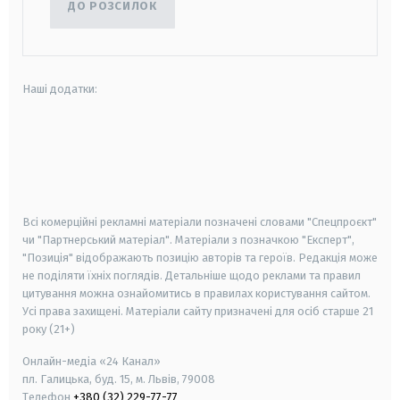
ДО РОЗСИЛОК
Наші додатки:
android
apple
smart tv
samsung smart tv
Всі комерційні рекламні матеріали позначені словами "Спецпроєкт"
чи "Партнерський матеріал". Матеріали з позначкою "Експерт",
"Позиція" відображають позицію авторів та героїв. Редакція може
не поділяти їхніх поглядів. Детальніше щодо реклами та правил
цитування можна ознайомитись в правилах користування сайтом.
Усі права захищені.
Матеріали сайту призначені для осіб старше
21
року (21+)
Онлайн-медіа «24 Канал»
пл. Галицька, буд. 15, м. Львів, 79008
Телефон
+380 (32) 229-77-77