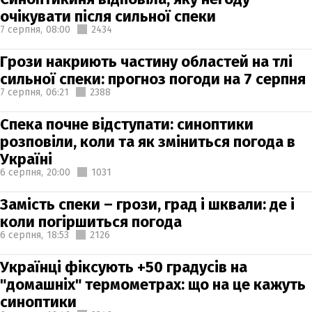
очікувати після сильної спеки
7 серпня,
08:00
2434
Грози накриють частину областей на тлі
сильної спеки: прогноз погоди на 7 серпня
7 серпня,
06:21
2388
Спека почне відступати: синоптики
розповіли, коли та як зміниться погода в
Україні
6 серпня,
20:00
1031
Замість спеки – грози, град і шквали: де і
коли погіршиться погода
6 серпня,
18:53
2126
Українці фіксують +50 градусів на
"домашніх" термометрах: що на це кажуть
синоптики