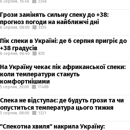
6 серпня,
16:46
2346
Грози замінять сильну спеку до +38:
прогноз погоди на найближчі дні
6 серпня,
08:00
3355
Пік спеки в Україні: де 6 серпня пригріє до
+38 градусів
6 серпня,
06:40
835
На Україну чекає пік африканської спеки:
коли температури стануть
комфортнішими
5 серпня,
20:00
11488
Спека не відступає: де будуть грози та чи
опуститься температура цього тижня
5 серпня,
08:00
1321
"Спекотна хвиля" накрила Україну: