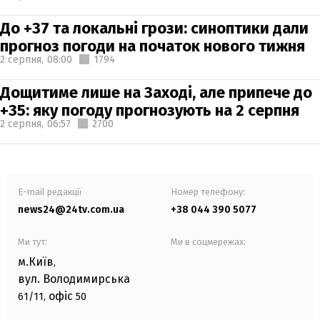
До +37 та локальні грози: синоптики дали
прогноз погоди на початок нового тижня
2 серпня,
08:00
1794
Дощитиме лише на Заході, але припече до
+35: яку погоду прогнозують на 2 серпня
2 серпня,
06:57
2700
E-mail редакції
Номер телефону:
news24@24tv.com.ua
+38 044 390 5077
Ми тут:
Ми в соцмережах:
м.Київ
,
вул. Володимирська
офіс
61/11,
50