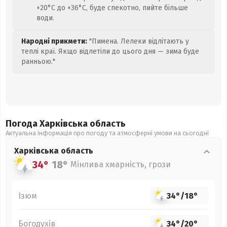
+20°C до +36°C, буде спекотно, пийте більше
води.
Народні прикмети:
"Пимена. Лелеки відлітають у
теплі краї. Якщо відлетіли до цього дня — зима буде
ранньою."
Погода Харківська
область
Актуальна інформація про погоду та атмосферні умови на сьогодні
Харківська
область
34°
18°
Мінлива хмарність, грози
Ізюм
34°
/
18°
Богодухів
34°
/
20°