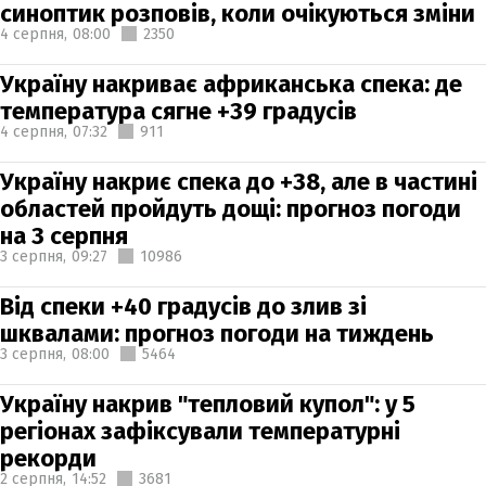
синоптик розповів, коли очікуються зміни
4 серпня,
08:00
2350
Україну накриває африканська спека: де
температура сягне +39 градусів
4 серпня,
07:32
911
Україну накриє спека до +38, але в частині
областей пройдуть дощі: прогноз погоди
на 3 серпня
3 серпня,
09:27
10986
Від спеки +40 градусів до злив зі
шквалами: прогноз погоди на тиждень
3 серпня,
08:00
5464
Україну накрив "тепловий купол": у 5
регіонах зафіксували температурні
рекорди
2 серпня,
14:52
3681