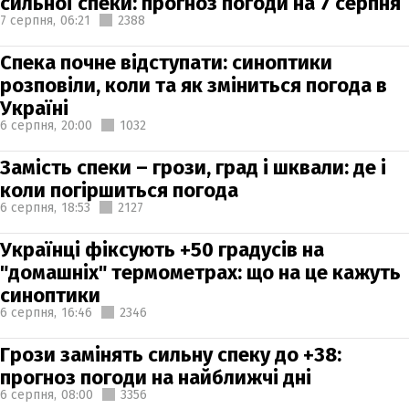
сильної спеки: прогноз погоди на 7 серпня
7 серпня,
06:21
2388
Спека почне відступати: синоптики
розповіли, коли та як зміниться погода в
Україні
6 серпня,
20:00
1032
Замість спеки – грози, град і шквали: де і
коли погіршиться погода
6 серпня,
18:53
2127
Українці фіксують +50 градусів на
"домашніх" термометрах: що на це кажуть
синоптики
6 серпня,
16:46
2346
Грози замінять сильну спеку до +38:
прогноз погоди на найближчі дні
6 серпня,
08:00
3356