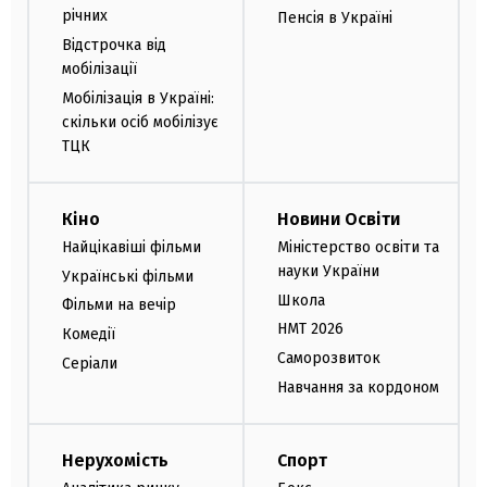
річних
Пенсія в Україні
Відстрочка від
мобілізації
Мобілізація в Україні:
скільки осіб мобілізує
ТЦК
Кіно
Новини Освіти
Найцікавіші фільми
Міністерство освіти та
науки України
Українські фільми
Школа
Фільми на вечір
НМТ 2026
Комедії
Саморозвиток
Серіали
Навчання за кордоном
Нерухомість
Спорт