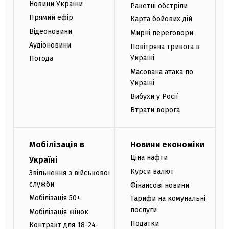
Новини України
Ракетні обстріли
Прямий ефір
Карта бойових дій
Відеоновини
Мирні переговори
Аудіоновини
Повітряна тривога в
Україні
Погода
Масована атака по
Україні
Вибухи у Росії
Втрати ворога
Мобілізація в
Новини економіки
Ціна нафти
Україні
Курси валют
Звільнення з військової
служби
Фінансові новини
Мобілізація 50+
Тарифи на комунальні
послуги
Мобілізація жінок
Податки
Контракт для 18-24-