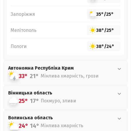
Запоріжжя
35°
/
25°
Мелітополь
38°
/
25°
Пологи
38°
/
24°
Автономна Республіка Крим
33°
21°
Мінлива хмарність, грози
Вінницька
область
25°
17°
Похмуро, зливи
Волинська
область
24°
14°
Мінлива хмарність