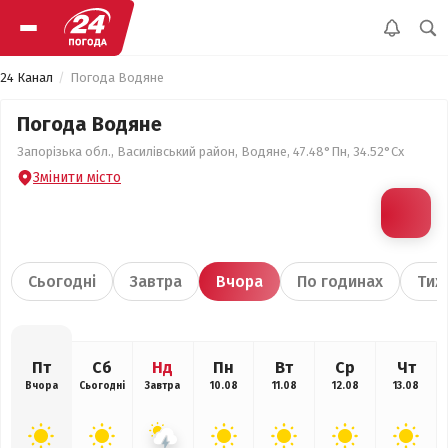
24 Канал
Погода Водяне
Погода Водяне
Запорізька обл., Василівський район, Водяне, 47.48°Пн, 34.52°Сх
Змінити місто
Сьогодні
Завтра
Вчора
По годинах
Тиж
Пт
Сб
Нд
Пн
Вт
Ср
Чт
Вчора
Сьогодні
Завтра
10.08
11.08
12.08
13.08