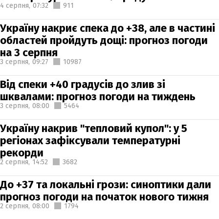
4 серпня,
07:32
911
Україну накриє спека до +38, але в частині
областей пройдуть дощі: прогноз погоди
на 3 серпня
3 серпня,
09:27
10987
Від спеки +40 градусів до злив зі
шквалами: прогноз погоди на тиждень
3 серпня,
08:00
5464
Україну накрив "тепловий купол": у 5
регіонах зафіксували температурні
рекорди
2 серпня,
14:52
3682
До +37 та локальні грози: синоптики дали
прогноз погоди на початок нового тижня
2 серпня,
08:00
1794