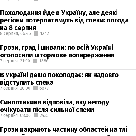
Похолодання йде в Україну, але деякі
регіони потерпатимуть від спеки: погода
на 8 серпня
8 серпня,
06:46
1242
Грози, град і шквали: по всій Україні
оголосили штормове попередження
7 серпня,
21:00
1886
В Україні дещо похолодає: як надовго
відступить спека
7 серпня,
20:00
6647
Синоптикиня відповіла, яку негоду
очікувати після сильної спеки
7 серпня,
08:00
2435
Грози накриють частину областей на тлі