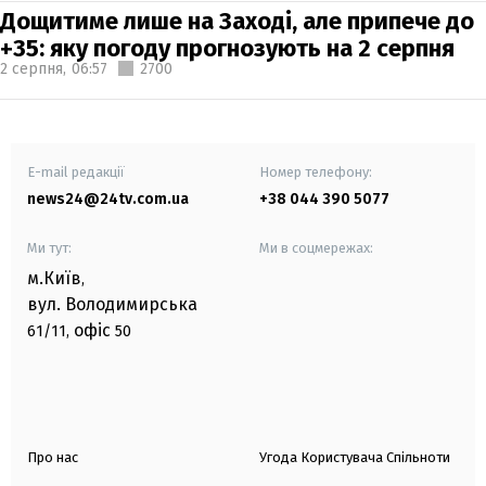
Дощитиме лише на Заході, але припече до
+35: яку погоду прогнозують на 2 серпня
2 серпня,
06:57
2700
E-mail редакції
Номер телефону:
news24@24tv.com.ua
+38 044 390 5077
Ми тут:
Ми в соцмережах:
м.Київ
,
вул. Володимирська
офіс
61/11,
50
Про нас
Угода Користувача Спільноти