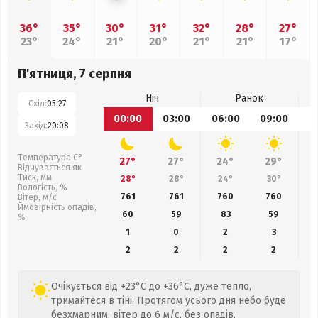
36°
35°
30°
31°
32°
28°
27°
23°
24°
21°
20°
21°
21°
17°
П'ятниця, 7 серпня
Ніч
Ранок
Схід:
05:27
00:00
03:00
06:00
09:00
1
Захід:
20:08
Температура С°
27°
27°
24°
29°
Відчувається як
Тиск, мм
28°
28°
24°
30°
Вологість, %
761
761
760
760
Вітер, м/с
Ймовірність опадів,
60
59
83
59
%
1
0
2
3
2
2
2
2
Очікується від +23°C до +36°C, дуже тепло,
тримайтеся в тіні. Протягом усього дня небо буде
безхмарним, вітер до 6 м/с, без опадів.