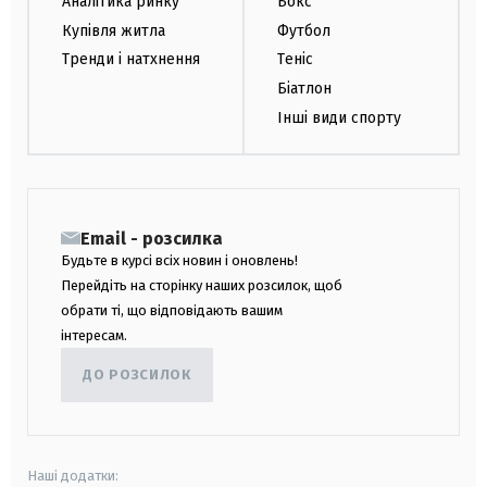
Аналітика ринку
Бокс
Купівля житла
Футбол
Тренди і натхнення
Теніс
Біатлон
Інші види спорту
Email - розсилка
Будьте в курсі всіх новин і оновлень!
Перейдіть на сторінку наших розсилок, щоб
обрати ті, що відповідають вашим
інтересам.
ДО РОЗСИЛОК
Наші додатки: