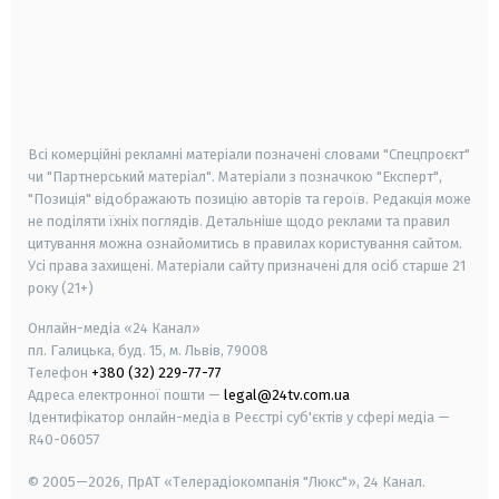
android
apple
smart tv
samsung smart tv
Всі комерційні рекламні матеріали позначені словами "Спецпроєкт"
чи "Партнерський матеріал". Матеріали з позначкою "Експерт",
"Позиція" відображають позицію авторів та героїв. Редакція може
не поділяти їхніх поглядів. Детальніше щодо реклами та правил
цитування можна ознайомитись в правилах користування сайтом.
Усі права захищені.
Матеріали сайту призначені для осіб старше
21
року (21+)
Онлайн-медіа «24 Канал»
пл. Галицька, буд. 15, м. Львів, 79008
Телефон
+380 (32) 229-77-77
Адреса електронної пошти —
legal@24tv.com.ua
Ідентифікатор онлайн-медіа в Реєстрі суб'єктів у сфері медіа —
R40-06057
© 2005—2026,
ПрАТ «Телерадіокомпанія "Люкс"», 24 Канал.