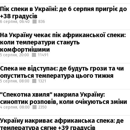
Пік спеки в Україні: де 6 серпня пригріє до
+38 градусів
6 серпня,
06:40
836
На Україну чекає пік африканської спеки:
коли температури стануть
комфортнішими
5 серпня,
20:00
11491
Спека не відступає: де будуть грози та чи
опуститься температура цього тижня
5 серпня,
08:00
1321
"Спекотна хвиля" накрила Україну:
синоптик розповів, коли очікуються зміни
4 серпня,
08:00
2350
Україну накриває африканська спека: де
температура сягне +39 градусів