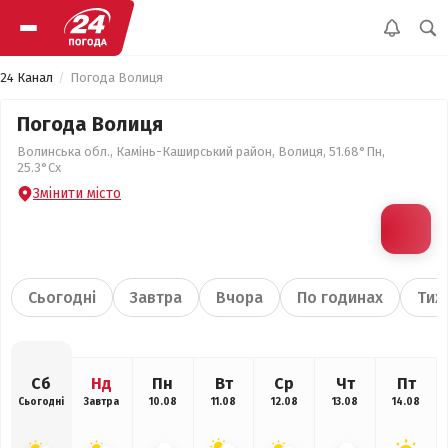
24 Канал
Погода Волиця
Погода Волиця
Волинська обл., Камінь-Каширський район, Волиця, 51.68°Пн,
25.3°Сх
Змінити місто
Сьогодні
Завтра
Вчора
По годинах
Тиж
Сб
Нд
Пн
Вт
Ср
Чт
Пт
Сьогодні
Завтра
10.08
11.08
12.08
13.08
14.08