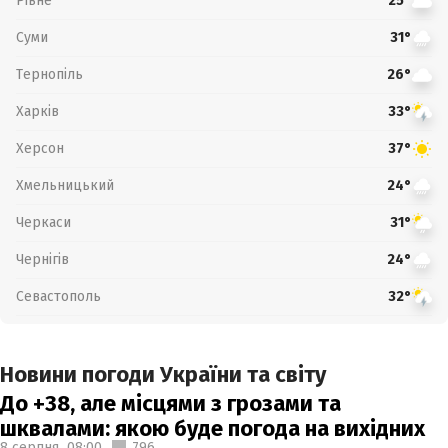
Рівне
25°
Суми
31°
Тернопіль
26°
Харків
33°
Херсон
37°
Хмельницький
24°
Черкаси
31°
Чернігів
24°
Севастополь
32°
Новини погоди України та світу
До +38, але місцями з грозами та
шквалами: якою буде погода на вихідних
8 серпня,
08:00
796