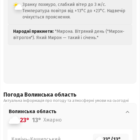
Зранку похмуро, слабкий вітер до 3 м/с.
Температура повітря від +13°C до +23°C. Надвечір
очікується прояснення.
Народні прикмети:
"Мирона. Вітряний день ("Мирон-
вітрогон"). Який Мирон — такий і січень."
Погода Волинська
область
Актуальна інформація про погоду та атмосферні умови на сьогодні
Волинська
область
23°
13°
Хмарно
Камінь-Каширський
23°
/
13°