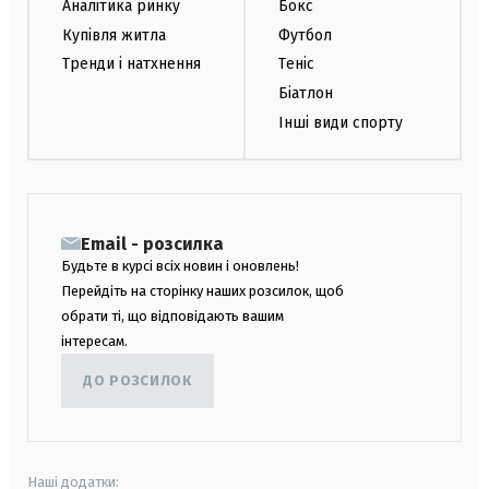
Аналітика ринку
Бокс
Купівля житла
Футбол
Тренди і натхнення
Теніс
Біатлон
Інші види спорту
Email - розсилка
Будьте в курсі всіх новин і оновлень!
Перейдіть на сторінку наших розсилок, щоб
обрати ті, що відповідають вашим
інтересам.
ДО РОЗСИЛОК
Наші додатки: