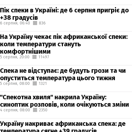
Пік спеки в Україні: де 6 серпня пригріє до
+38 градусів
6 серпня,
06:40
836
На Україну чекає пік африканської спеки:
коли температури стануть
комфортнішими
5 серпня,
20:00
11497
Спека не відступає: де будуть грози та чи
опуститься температура цього тижня
5 серпня,
08:00
1321
"Спекотна хвиля" накрила Україну:
синоптик розповів, коли очікуються зміни
4 серпня,
08:00
2350
Україну накриває африканська спека: де
температура сягне +39 градусів