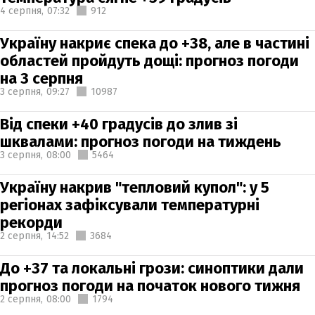
4 серпня,
07:32
912
Україну накриє спека до +38, але в частині
областей пройдуть дощі: прогноз погоди
на 3 серпня
3 серпня,
09:27
10987
Від спеки +40 градусів до злив зі
шквалами: прогноз погоди на тиждень
3 серпня,
08:00
5464
Україну накрив "тепловий купол": у 5
регіонах зафіксували температурні
рекорди
2 серпня,
14:52
3684
До +37 та локальні грози: синоптики дали
прогноз погоди на початок нового тижня
2 серпня,
08:00
1794