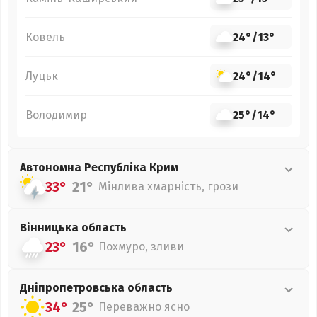
Ковель
24°
/
13°
Луцьк
24°
/
14°
Володимир
25°
/
14°
Автономна Республіка Крим
33°
21°
Мінлива хмарність, грози
Вінницька
область
23°
16°
Похмуро, зливи
Дніпропетровська
область
34°
25°
Переважно ясно