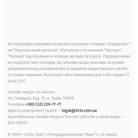
android
apple
smart tv
samsung smart tv
Всі комерційні рекламні матеріали позначені словами "Спецпроєкт"
чи "Партнерський матеріал". Матеріали з позначкою "Експерт",
"Позиція" відображають позицію авторів та героїв. Редакція може
не поділяти їхніх поглядів. Детальніше щодо реклами та правил
цитування можна ознайомитись в правилах користування сайтом.
Усі права захищені.
Матеріали сайту призначені для осіб старше
21
року (21+)
Онлайн-медіа «24 Канал»
пл. Галицька, буд. 15, м. Львів, 79008
Телефон
+380 (32) 229-77-77
Адреса електронної пошти —
legal@24tv.com.ua
Ідентифікатор онлайн-медіа в Реєстрі суб'єктів у сфері медіа —
R40-06057
© 2005—2026,
ПрАТ «Телерадіокомпанія "Люкс"», 24 Канал.