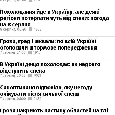
Похолодання йде в Україну, але деякі
регіони потерпатимуть від спеки: погода
на 8 серпня
8 серпня,
06:46
1262
Грози, град і шквали: по всій Україні
оголосили штормове попередження
7 серпня,
21:00
1917
В Україні дещо похолодає: як надовго
відступить спека
7 серпня,
20:00
7003
Синоптикиня відповіла, яку негоду
очікувати після сильної спеки
7 серпня,
08:00
2436
Грози накриють частину областей на тлі