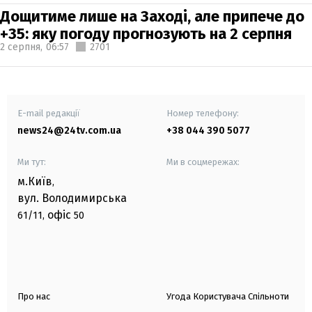
Дощитиме лише на Заході, але припече до
+35: яку погоду прогнозують на 2 серпня
2 серпня,
06:57
2701
E-mail редакції
Номер телефону:
news24@24tv.com.ua
+38 044 390 5077
Ми тут:
Ми в соцмережах:
м.Київ
,
вул. Володимирська
офіс
61/11,
50
Про нас
Угода Користувача Спільноти