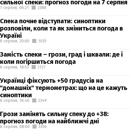
сильної спеки: прогноз погоди на 7 серпня
7 серпня,
06:21
2388
Спека почне відступати: синоптики
розповіли, коли та як зміниться погода в
Україні
6 серпня,
20:00
1035
Замість спеки – грози, град і шквали: де і
коли погіршиться погода
6 серпня,
18:53
2127
Українці фіксують +50 градусів на
"домашніх" термометрах: що на це кажуть
синоптики
6 серпня,
16:46
2349
Грози замінять сильну спеку до +38:
прогноз погоди на найближчі дні
6 серпня,
08:00
3356