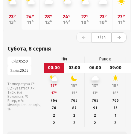
23°
24°
28°
24°
22°
23°
27°
13°
11°
12°
14°
10°
10°
11°
7
/14
Субота, 8 серпня
Ніч
Ранок
Схід:
05:50
00:00
03:00
06:00
09:00
1
Захід:
20:55
Температура С°
17°
15°
13°
18°
Відчувається як
Тиск, мм
17°
15°
13°
18°
Вологість, %
764
765
765
765
Вітер, м/с
Ймовірність опадів,
76
87
91
75
%
2
2
2
1
2
2
2
2