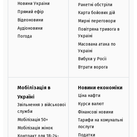
Новини України
Ракетні обстріли
Прямий ефір
Карта бойових дій
Відеоновини
Мирні переговори
Аудіоновини
Повітряна тривога в
Україні
Погода
Масована атака по
Україні
Вибухи у Росії
Втрати ворога
Мобілізація в
Новини економіки
Ціна нафти
Україні
Курси валют
Звільнення з військової
служби
Фінансові новини
Мобілізація 50+
Тарифи на комунальні
послуги
Мобілізація жінок
Податки
Контракт для 18-24-