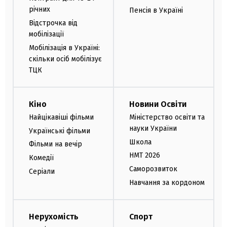
річних
Пенсія в Україні
Відстрочка від
мобілізації
Мобілізація в Україні:
скільки осіб мобілізує
ТЦК
Кіно
Новини Освіти
Найцікавіші фільми
Міністерство освіти та
науки України
Українські фільми
Школа
Фільми на вечір
НМТ 2026
Комедії
Саморозвиток
Серіали
Навчання за кордоном
Нерухомість
Спорт